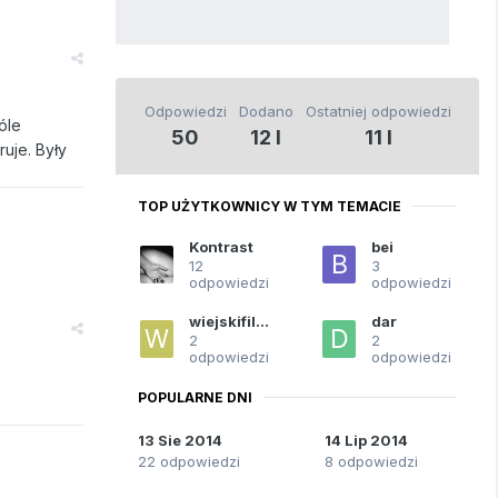
Odpowiedzi
Dodano
Ostatniej odpowiedzi
óle
50
12 l
11 l
uje. Były
TOP UŻYTKOWNICY W TYM TEMACIE
Kontrast
bei
12
3
odpowiedzi
odpowiedzi
wiejskifilozof
dar
2
2
odpowiedzi
odpowiedzi
POPULARNE DNI
13 Sie 2014
14 Lip 2014
22 odpowiedzi
8 odpowiedzi