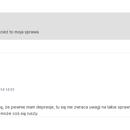
cież to moja sprawa.
14 14:51
ię, że pewnie mam depresje, tu się nie zwraca uwagi na takie spraw
 może coś się ruszy.