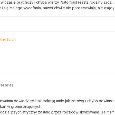
 w czasie psychozy i chyba wierzy. Natomiast reszta rodziny sądzi,
żają mojego wycofania, nawet chwile nie porozmawiają, ale osądy 
ytny Scion.
14 16:42
wałam powiedzieć i tak traktują mnie jak zdrową ( chyba powinno 
tkań w gronie znajomych.
ddział psychiatryczny zostało przez rodziców skwitowane, że mam 