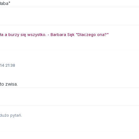
słaba"
gła a burzy się wszystko. - Barbara Sęk "Dlaczego ona?"
14 21:38
to zwisa.
 dużo pytań.