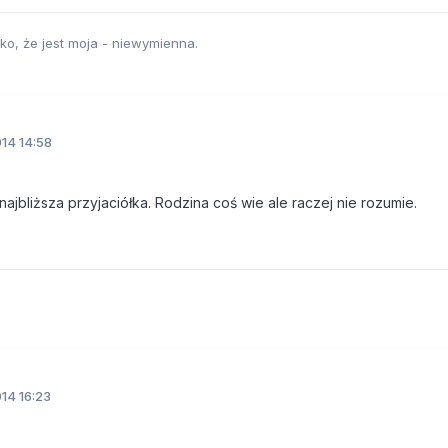
lko, że jest moja - niewymienna.
14 14:58
ajbliższa przyjaciółka. Rodzina coś wie ale raczej nie rozumie.
14 16:23