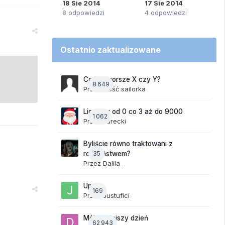
18 Sie 2014
17 Sie 2014
8 odpowiedzi
4 odpowiedzi
Ostatnio zaktualizowane
Co jest gorsze X czy Y?
8 649
Przez Gość sailorka
Liczymy od 0 co 3 aż do 9000
1 062
Przez
Jurecki
Byliście równo traktowani z
35
rodzeństwem?
Przez
Dalila_
Upały
169
Przez
Justufici
Mój dzisiejszy dzień
62 943