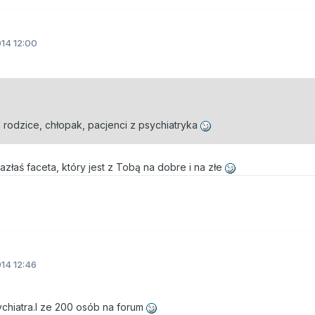
14 12:00
li rodzice, chłopak, pacjenci z psychiatryka
azłaś faceta, który jest z Tobą na dobre i na złe
14 12:46
chiatra.I ze 200 osób na forum