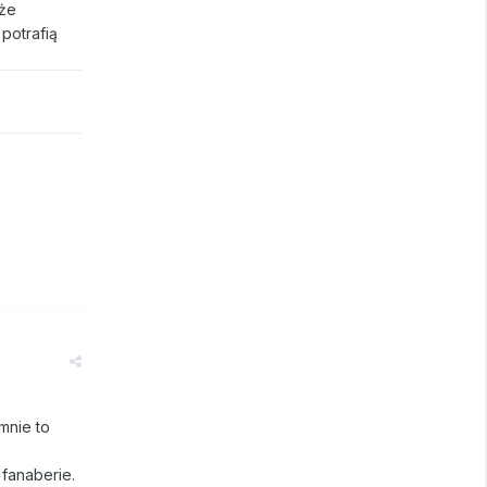
 że
potrafią
mnie to
fanaberie.