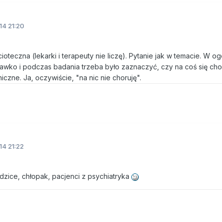
14 21:20
ioteczna (lekarki i terapeuty nie liczę). Pytanie jak w temacie. W og
awko i podczas badania trzeba było zaznaczyć, czy na coś się chor
czne. Ja, oczywiście, "na nic nie choruję".
14 21:22
rodzice, chłopak, pacjenci z psychiatryka