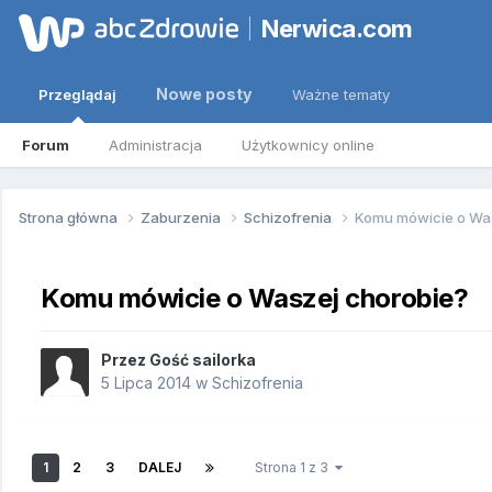
Nerwica.com
Nowe posty
Przeglądaj
Ważne tematy
Forum
Administracja
Użytkownicy online
Strona główna
Zaburzenia
Schizofrenia
Komu mówicie o Wa
Komu mówicie o Waszej chorobie?
Przez Gość sailorka
5 Lipca 2014
w
Schizofrenia
1
2
3
DALEJ
Strona 1 z 3