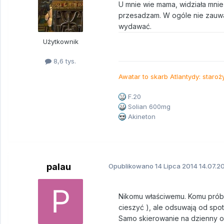
U mnie wie mama, widziała mnie
przesadzam. W ogóle nie zauwa
wydawać.
Użytkownik
8,6 tys.
Awatar to skarb Atlantydy: staroż
F.20
Solian 600mg
Akineton
palau
Opublikowano
14 Lipca 2014
14.07.20
Nikomu właściwemu. Komu próbo
cieszyć ), ale odsuwają od spo
Samo skierowanie na dzienny o