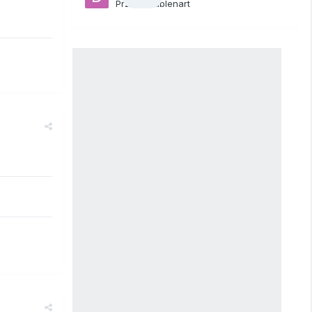
Przez
daablenart