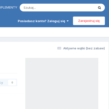
 SUPLEMENTY
Zarejestruj się
Posiadasz konto? Zaloguj się
Aktywne wątki (bez zabaw)
cy
0