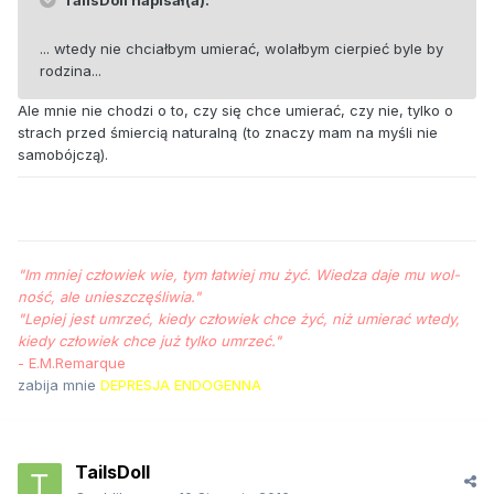
TailsDoll napisał(a):
... wtedy nie chciałbym umierać, wolałbym cierpieć byle by
rodzina...
Ale mnie nie chodzi o to, czy się chce umierać, czy nie, tylko o
strach przed śmiercią naturalną (to znaczy mam na myśli nie
samobójczą).
"Im mniej człowiek wie, tym łat­wiej mu żyć. Wie­dza da­je mu wol­
ność, ale unieszczęśliwia."
"Le­piej jest um­rzeć, kiedy człowiek chce żyć, niż umierać wte­dy,
kiedy człowiek chce już tyl­ko umrzeć."
- E.M.Remarque
zabija mnie
DEPRESJA ENDOGENNA
TailsDoll