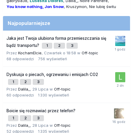
gabrysia38
Lusesita Dolores
Dalila_
Noire Panthere
You know nothing, Jon Snow
Kruszymon
Nie lubię świtu
Najpopularniejsze
Jaka jest Twoja ulubiona forma przemieszczania się
bądź transportu?
1
2
3
Przez
KochamElcie
,
Czwartek o 18:58
w
Off-topic
68
odpowiedzi
756
wyświetleń
Dyskusja o piecach, ogrzewaniu i emisjach CO2
1
2
3
Przez
Dalila_
,
29 Lipca
w
Off-topic
60
odpowiedzi
1 330
wyświetleń
Boicie się rozmawiać przez telefon?
1
2
3
Przez
Dalila_
,
28 Lipca
w
Off-topic
52
odpowiedzi
1 335
wyświetleń