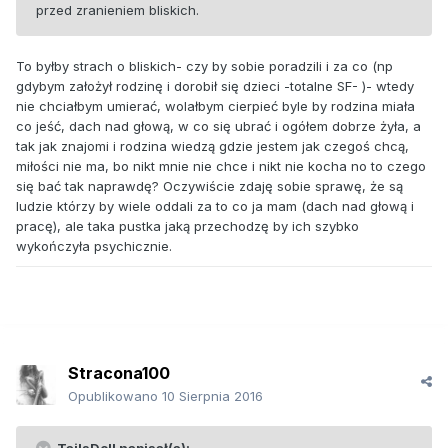
przed zranieniem bliskich.
To byłby strach o bliskich- czy by sobie poradzili i za co (np
gdybym założył rodzinę i dorobił się dzieci -totalne SF- )- wtedy
nie chciałbym umierać, wolałbym cierpieć byle by rodzina miała
co jeść, dach nad głową, w co się ubrać i ogółem dobrze żyła, a
tak jak znajomi i rodzina wiedzą gdzie jestem jak czegoś chcą,
miłości nie ma, bo nikt mnie nie chce i nikt nie kocha no to czego
się bać tak naprawdę? Oczywiście zdaję sobie sprawę, że są
ludzie którzy by wiele oddali za to co ja mam (dach nad głową i
pracę), ale taka pustka jaką przechodzę by ich szybko
wykończyła psychicznie.
Stracona100
Opublikowano
10 Sierpnia 2016