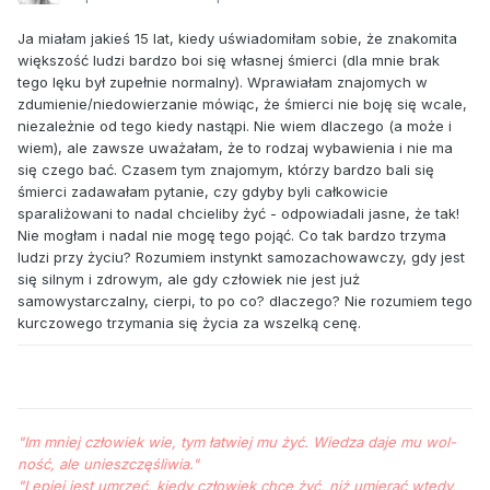
Ja miałam jakieś 15 lat, kiedy uświadomiłam sobie, że znakomita
większość ludzi bardzo boi się własnej śmierci (dla mnie brak
tego lęku był zupełnie normalny). Wprawiałam znajomych w
zdumienie/niedowierzanie mówiąc, że śmierci nie boję się wcale,
niezależnie od tego kiedy nastąpi. Nie wiem dlaczego (a może i
wiem), ale zawsze uważałam, że to rodzaj wybawienia i nie ma
się czego bać. Czasem tym znajomym, którzy bardzo bali się
śmierci zadawałam pytanie, czy gdyby byli całkowicie
sparaliżowani to nadal chcieliby żyć - odpowiadali jasne, że tak!
Nie mogłam i nadal nie mogę tego pojąć. Co tak bardzo trzyma
ludzi przy życiu? Rozumiem instynkt samozachowawczy, gdy jest
się silnym i zdrowym, ale gdy człowiek nie jest już
samowystarczalny, cierpi, to po co? dlaczego? Nie rozumiem tego
kurczowego trzymania się życia za wszelką cenę.
"Im mniej człowiek wie, tym łat­wiej mu żyć. Wie­dza da­je mu wol­
ność, ale unieszczęśliwia."
"Le­piej jest um­rzeć, kiedy człowiek chce żyć, niż umierać wte­dy,