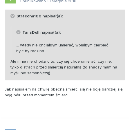
Opublikowano
10 Sierpnia 2016
Stracona100 napisał(a):
TailsDoll napisał(a):
... wtedy nie chciałbym umierać, wolałbym cierpieć
byle by rodzina...
Ale mnie nie chodzi o to, czy się chce umierać, czy nie,
tylko o strach przed śmiercią naturalną (to znaczy mam na
myśli nie samobójczą).
Jak napisałem na chwilę obecną śmierci się nie boję bardziej się
boję bólu przed momentem śmierci...