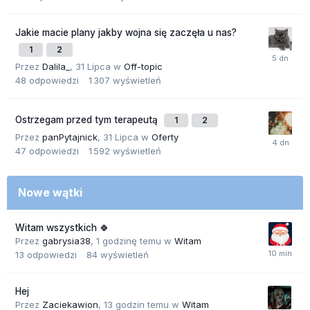
Jakie macie plany jakby wojna się zaczęła u nas?
1
2
Przez
Dalila_
,
31 Lipca
w
Off-topic
48
odpowiedzi
1 307
wyświetleń
Ostrzegam przed tym terapeutą
1
2
Przez
panPytajnick
,
31 Lipca
w
Oferty
47
odpowiedzi
1 592
wyświetleń
Nowe wątki
Witam wszystkich 🍀
Przez
gabrysia38
,
1 godzinę temu
w
Witam
13
odpowiedzi
84
wyświetleń
Hej
Przez
Zaciekawion
,
13 godzin temu
w
Witam