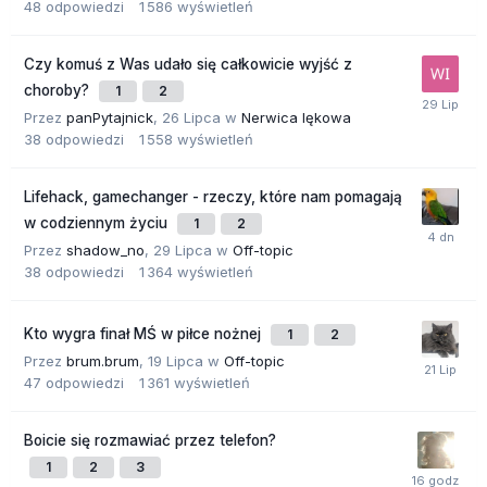
48
odpowiedzi
1 586
wyświetleń
Czy komuś z Was udało się całkowicie wyjść z
choroby?
1
2
Przez
panPytajnick
,
26 Lipca
w
Nerwica lękowa
38
odpowiedzi
1 558
wyświetleń
Lifehack, gamechanger - rzeczy, które nam pomagają
w codziennym życiu
1
2
Przez
shadow_no
,
29 Lipca
w
Off-topic
38
odpowiedzi
1 364
wyświetleń
Kto wygra finał MŚ w piłce nożnej
1
2
Przez
brum.brum
,
19 Lipca
w
Off-topic
47
odpowiedzi
1 361
wyświetleń
Boicie się rozmawiać przez telefon?
1
2
3