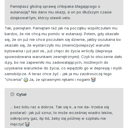
Pamiętasz głośną sprawę chłopaka błagającego o
eutanazję? Nie dano mu okazji, a on po dłuższym czasie
dziękował tym, którzy stawili veto.
Tak, pamiętam. Pamiętam też jak na początku współczułam mu
bardzo, że nie chcą mu pomóc w eutanazji. Potem, gdy okazało
się, że on już nie chce poczułam się dziwnie, jakby oszukana bo
okazało się, że wystarczyło mu zmienić/polepszyć warunki
bytowania i już jest ok., już chęci do życia wróciły (depresja
spowodowana warunkami zewnętrznymi). Czyli to otoczenie dało
d.py, bo nie zapewniło mu zadowalających, możliwych do
uzyskania warunków do życia, co wpędziło go w depresję i myśli
samobójcze. A teraz chce żyć - jak ja mu zazdroszczę tego
"chcenia"
Ja, ze sprawnymi rękami i nogami
Cytat
... bez bólu raz a dobrze. Tak się k...a nie da- trzeba się
postarać- jak już sznur, to może wcześniej wiadro leków,
odkręcony gaz, itp itd, żeby się później w szpitalu nie
męczyć