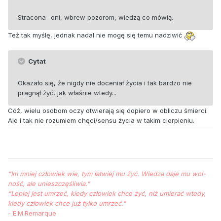
Stracona- oni, wbrew pozorom, wiedzą co mówią.
Też tak myślę, jednak nadal nie mogę się temu nadziwić
Cytat
Okazało się, że nigdy nie doceniał życia i tak bardzo nie
pragnął żyć, jak właśnie wtedy...
Cóż, wielu osobom oczy otwierają się dopiero w obliczu śmierci.
Ale i tak nie rozumiem chęci/sensu życia w takim cierpieniu.
"Im mniej człowiek wie, tym łat­wiej mu żyć. Wie­dza da­je mu wol­
ność, ale unieszczęśliwia."
"Le­piej jest um­rzeć, kiedy człowiek chce żyć, niż umierać wte­dy,
kiedy człowiek chce już tyl­ko umrzeć."
- E.M.Remarque