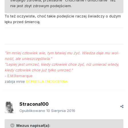
swojego zdrowia, przesadne "chuchanie i dmuchanie" też
nie jest zbyt zdrowym podejściem.
To też oczywiste, choć takie podejście raczej świadczy o dużym
lęku przed śmiercią.
"Im mniej człowiek wie, tym łat­wiej mu żyć. Wie­dza da­je mu wol­
ność, ale unieszczęśliwia."
"Le­piej jest um­rzeć, kiedy człowiek chce żyć, niż umierać wte­dy,
kiedy człowiek chce już tyl­ko umrzeć."
- E.M.Remarque
zabija mnie
DEPRESJA ENDOGENNA
Stracona100
Opublikowano
10 Sierpnia 2016
Mezus napisał(a):