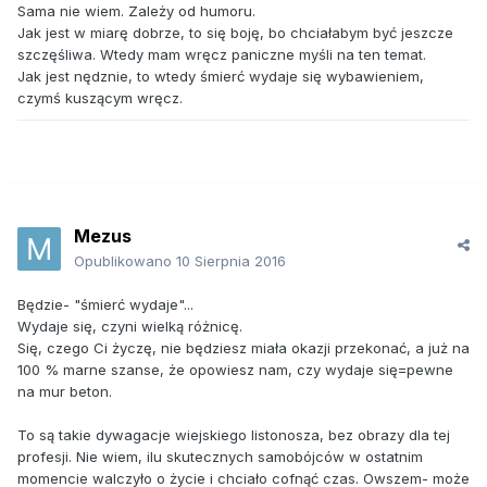
Sama nie wiem. Zależy od humoru.
Jak jest w miarę dobrze, to się boję, bo chciałabym być jeszcze
szczęśliwa. Wtedy mam wręcz paniczne myśli na ten temat.
Jak jest nędznie, to wtedy śmierć wydaje się wybawieniem,
czymś kuszącym wręcz.
Mezus
Opublikowano
10 Sierpnia 2016
Będzie- "śmierć wydaje"...
Wydaje się, czyni wielką różnicę.
Się, czego Ci życzę, nie będziesz miała okazji przekonać, a już na
100 % marne szanse, że opowiesz nam, czy wydaje się=pewne
na mur beton.
To są takie dywagacje wiejskiego listonosza, bez obrazy dla tej
profesji. Nie wiem, ilu skutecznych samobójców w ostatnim
momencie walczyło o życie i chciało cofnąć czas. Owszem- może