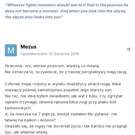
"Whoever fights monsters should see to it that in the process he
does not become a monster. And when you look into the abyss,
the abyss also looks into you"
Mezus
Opublikowano
10 Sierpnia 2016
Stracona- oni, wbrew pozorom, wiedzą co mówią.
Nie oznacza to, oczywiście, że z naszej perspektywy mają rację.
Członek mojej rodziny w wyniku miażdżycy stracił nogę. Kilka
miesięcy później samobójstwo popełnił Jego starszy syn.
Nie raz, nie dwa byłem świadkiem, jak wył z bólu, czy zgrzytał
zębami trzymając obiema rękoma kikut nogi przy ataku bóli
fantomowych.
A, że mieszka na 7 piętrze, kiedyś zadałem Mu pytanie- nie
łatwiej na balkon i wioooo?
Okazało się, że nigdy nie doceniał życia i tak bardzo nie pragnął
żyć, jak właśnie wtedy..