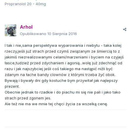
Propranolol 20 - 40mg
Arhol
Opublikowano
10 Sierpnia 2016
I tak i nie,sama perspektywa wyparowania i niebytu - taka kolej
rzeczy,jeśli juź strach przed czymś związanym ze śmiercią to z
jakimiś niezrealizowanymi celami/marzeniami i byciem na czyjejś
łasce,tudzież przed zdychaniem i agonią...wolę już zdechnąć od
razu i jak najszybciej jeśli coś takiego ma nastąpić niźli być
zdanym na łache bandy clownów z którymi trzeba żyć obok.
Bywają i bywały dni gdy kostuche bym przywitał jak najlepszy
prezent.
Obecnie jednak to rzadkie i do piachu mi się nie pali i jako tako
strach przed zgonem jes.
Ale też nie ma we mnie tej chęci życia za wszelką cenę.