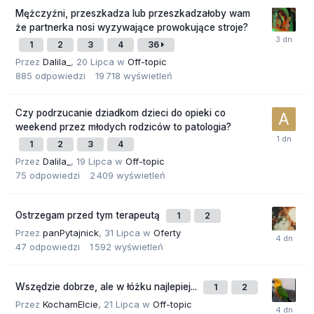
Mężczyźni, przeszkadza lub przeszkadzałoby wam
że partnerka nosi wyzywające prowokujące stroje?
1
2
3
4
36
Przez
Dalila_
,
20 Lipca
w
Off-topic
885
odpowiedzi
19 718
wyświetleń
Czy podrzucanie dziadkom dzieci do opieki co
weekend przez młodych rodziców to patologia?
1
2
3
4
Przez
Dalila_
,
19 Lipca
w
Off-topic
75
odpowiedzi
2 409
wyświetleń
Ostrzegam przed tym terapeutą
1
2
Przez
panPytajnick
,
31 Lipca
w
Oferty
47
odpowiedzi
1 592
wyświetleń
Wszędzie dobrze, ale w łóżku najlepiej...
1
2
Przez
KochamElcie
,
21 Lipca
w
Off-topic