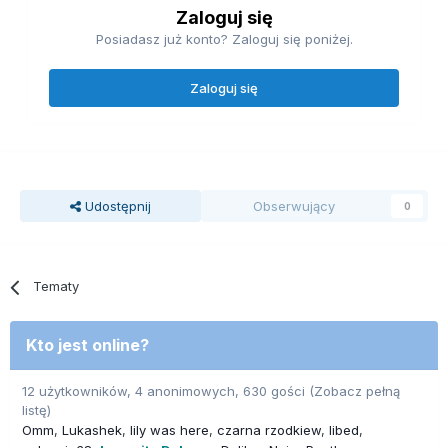
Zaloguj się
Posiadasz już konto? Zaloguj się poniżej.
Zaloguj się
Udostępnij
Obserwujący
0
Tematy
Kto jest online?
12 użytkowników, 4 anonimowych, 630 gości
(Zobacz pełną
listę)
Omm
Lukashek
lily was here
czarna rzodkiew
libed