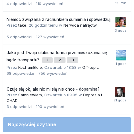
4
odpowiedzi
110
wyświetleń
Niemoc związana z rachunkiem sumienia i spowiedzią
Przez
take
,
20 godzin temu
w
Nerwica natręctw
5
odpowiedzi
127
wyświetleń
Jaka jest Twoja ulubiona forma przemieszczania się
bądź transportu?
1
2
3
Przez
KochamElcie
,
Czwartek o 18:58
w
Off-topic
68
odpowiedzi
756
wyświetleń
Czuje się ok, ale nic mi się nie chce - dopamina?
Przez
Samniewiem
,
Czwartek o 09:05
w
Depresja i
CHAD
3
odpowiedzi
190
wyświetleń
Najczęściej czytane