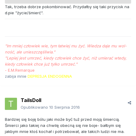
Tak, trzeba dobrze pokombinować. Przydałby się taki przycisk na
d.pie "życie/śmierć".
"Im mniej człowiek wie, tym łat­wiej mu żyć. Wie­dza da­je mu wol­
ność, ale unieszczęśliwia."
"Le­piej jest um­rzeć, kiedy człowiek chce żyć, niż umierać wte­dy,
kiedy człowiek chce już tyl­ko umrzeć."
- E.M.Remarque
zabija mnie
DEPRESJA ENDOGENNA
TailsDoll
Opublikowano
10 Sierpnia 2016
Bardziej się boję bólu jaki może być tuż przed moją śmiercią.
Śmierci jako takiej na chwilę obecną się nie boje- bałbym się
jakbym mnie ktoś kochał i potrzebował, ale takich ludzi nie ma.