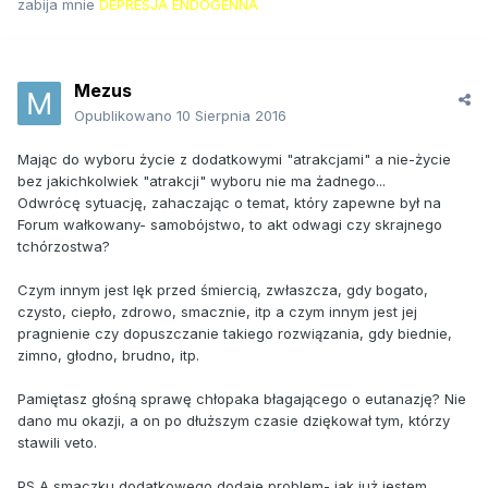
zabija mnie
DEPRESJA ENDOGENNA
Mezus
Opublikowano
10 Sierpnia 2016
Mając do wyboru życie z dodatkowymi "atrakcjami" a nie-życie
bez jakichkolwiek "atrakcji" wyboru nie ma żadnego...
Odwrócę sytuację, zahaczając o temat, który zapewne był na
Forum wałkowany- samobójstwo, to akt odwagi czy skrajnego
tchórzostwa?
Czym innym jest lęk przed śmiercią, zwłaszcza, gdy bogato,
czysto, ciepło, zdrowo, smacznie, itp a czym innym jest jej
pragnienie czy dopuszczanie takiego rozwiązania, gdy biednie,
zimno, głodno, brudno, itp.
Pamiętasz głośną sprawę chłopaka błagającego o eutanazję? Nie
dano mu okazji, a on po dłuższym czasie dziękował tym, którzy
stawili veto.
PS A smaczku dodatkowego dodaje problem- jak już jestem