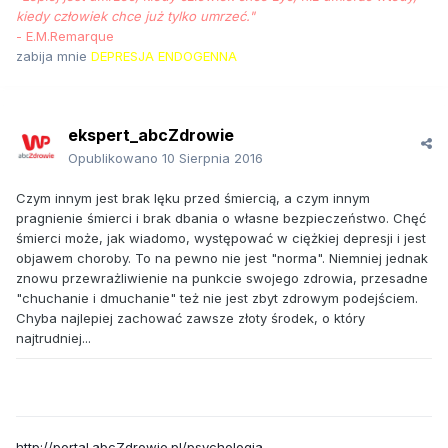
kiedy człowiek chce już tyl­ko umrzeć."
- E.M.Remarque
zabija mnie
DEPRESJA ENDOGENNA
ekspert_abcZdrowie
Opublikowano
10 Sierpnia 2016
Czym innym jest brak lęku przed śmiercią, a czym innym
pragnienie śmierci i brak dbania o własne bezpieczeństwo. Chęć
śmierci może, jak wiadomo, występować w ciężkiej depresji i jest
objawem choroby. To na pewno nie jest "norma". Niemniej jednak
znowu przewrażliwienie na punkcie swojego zdrowia, przesadne
"chuchanie i dmuchanie" też nie jest zbyt zdrowym podejściem.
Chyba najlepiej zachować zawsze złoty środek, o który
najtrudniej...
http://portal.abcZdrowie.pl/psychologia