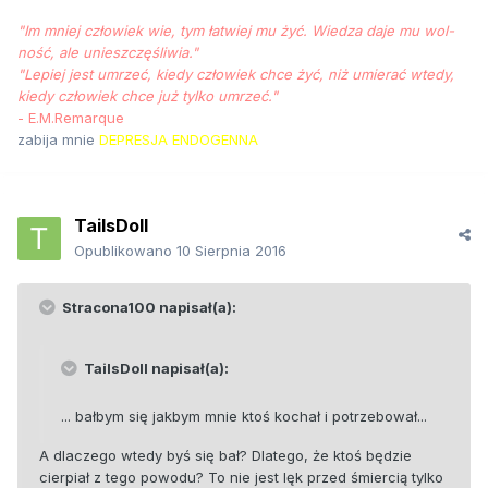
"Im mniej człowiek wie, tym łat­wiej mu żyć. Wie­dza da­je mu wol­
ność, ale unieszczęśliwia."
"Le­piej jest um­rzeć, kiedy człowiek chce żyć, niż umierać wte­dy,
kiedy człowiek chce już tyl­ko umrzeć."
- E.M.Remarque
zabija mnie
DEPRESJA ENDOGENNA
TailsDoll
Opublikowano
10 Sierpnia 2016
Stracona100 napisał(a):
TailsDoll napisał(a):
... bałbym się jakbym mnie ktoś kochał i potrzebował...
A dlaczego wtedy byś się bał? Dlatego, że ktoś będzie
cierpiał z tego powodu? To nie jest lęk przed śmiercią tylko