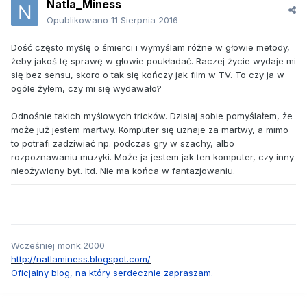
Natla_Miness
Opublikowano
11 Sierpnia 2016
Dość często myślę o śmierci i wymyślam różne w głowie metody,
żeby jakoś tę sprawę w głowie poukładać. Raczej życie wydaje mi
się bez sensu, skoro o tak się kończy jak film w TV. To czy ja w
ogóle żyłem, czy mi się wydawało?
Odnośnie takich myślowych tricków. Dzisiaj sobie pomyślałem, że
może już jestem martwy. Komputer się uznaje za martwy, a mimo
to potrafi zadziwiać np. podczas gry w szachy, albo
rozpoznawaniu muzyki. Może ja jestem jak ten komputer, czy inny
nieożywiony byt. Itd. Nie ma końca w fantazjowaniu.
Wcześniej monk.2000
http://natlaminess.blogspot.com/
Oficjalny blog, na który serdecznie zapraszam.