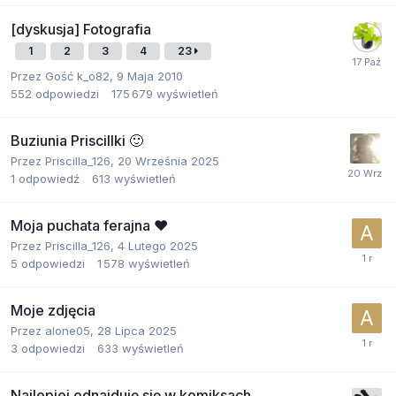
[dyskusja] Fotografia
1
2
3
4
23
Przez Gość k_o82,
9 Maja 2010
552
odpowiedzi
175 679
wyświetleń
Buziunia Priscillki 🙂
Przez
Priscilla_126
,
20 Września 2025
1
odpowiedź
613
wyświetleń
Moja puchata ferajna ❤️
Przez
Priscilla_126
,
4 Lutego 2025
5
odpowiedzi
1 578
wyświetleń
Moje zdjęcia
Przez
alone05
,
28 Lipca 2025
3
odpowiedzi
633
wyświetleń
Najlepiej odnajduję się w komiksach