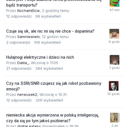
bądź transportu?
Przez
KochamElcie
,
2 godziny temu
12
odpowiedzi
98
wyświetleń
Czuje się ok, ale nic mi się nie chce - dopamina?
Przez
Samniewiem
,
12 godzin temu
2
odpowiedzi
109
wyświetleń
Hulajnogi elektryczne i dzieci na nich
Przez
Dalila_
,
Wczoraj o 11:05
21
odpowiedzi
284
wyświetleń
Czy na SSRI/SNRI czujesz się jak robot pozbawiony
emocji?
Przez
nerwusek2
,
Wczoraj o 10:31
12
odpowiedzi
329
wyświetleń
niemiecka akcja wymierzona w polską inteligencję,
czy da się po tym jakoś pozbierać?
Przez
digital extasy
,
Poniedziałek o 18:36