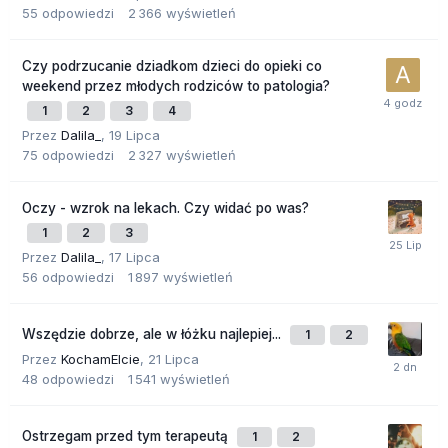
55
odpowiedzi
2 366
wyświetleń
Czy podrzucanie dziadkom dzieci do opieki co
weekend przez młodych rodziców to patologia?
1
2
3
4
Przez
Dalila_
,
19 Lipca
75
odpowiedzi
2 327
wyświetleń
Oczy - wzrok na lekach. Czy widać po was?
1
2
3
Przez
Dalila_
,
17 Lipca
56
odpowiedzi
1 897
wyświetleń
Wszędzie dobrze, ale w łóżku najlepiej...
1
2
Przez
KochamElcie
,
21 Lipca
48
odpowiedzi
1 541
wyświetleń
Ostrzegam przed tym terapeutą
1
2