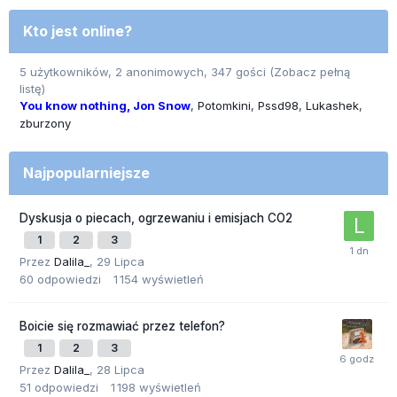
Kto jest online?
5 użytkowników, 2 anonimowych, 347 gości
(Zobacz pełną
listę)
You know nothing, Jon Snow
Potomkini
Pssd98
Lukashek
zburzony
Najpopularniejsze
Dyskusja o piecach, ogrzewaniu i emisjach CO2
1
2
3
Przez
Dalila_
,
29 Lipca
60
odpowiedzi
1 154
wyświetleń
Boicie się rozmawiać przez telefon?
1
2
3
Przez
Dalila_
,
28 Lipca
51
odpowiedzi
1 198
wyświetleń