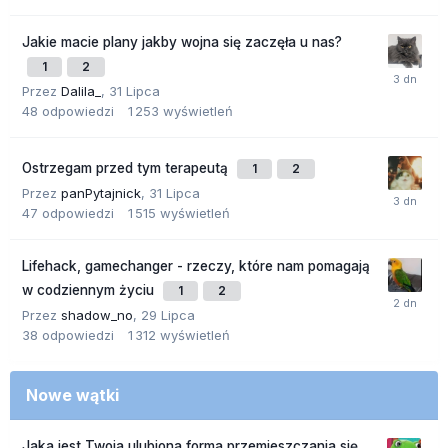
Jakie macie plany jakby wojna się zaczęła u nas?
1
2
Przez
Dalila_
,
31 Lipca
48
odpowiedzi
1 253
wyświetleń
Ostrzegam przed tym terapeutą
1
2
Przez
panPytajnick
,
31 Lipca
47
odpowiedzi
1 515
wyświetleń
Lifehack, gamechanger - rzeczy, które nam pomagają
w codziennym życiu
1
2
Przez
shadow_no
,
29 Lipca
38
odpowiedzi
1 312
wyświetleń
Nowe wątki
Jaka jest Twoja ulubiona forma przemieszczania się