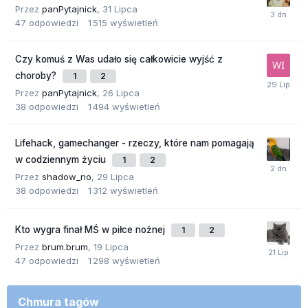
Przez
panPytajnick
,
31 Lipca
47
odpowiedzi
1 515
wyświetleń
Czy komuś z Was udało się całkowicie wyjść z
choroby?
1
2
Przez
panPytajnick
,
26 Lipca
38
odpowiedzi
1 494
wyświetleń
Lifehack, gamechanger - rzeczy, które nam pomagają
w codziennym życiu
1
2
Przez
shadow_no
,
29 Lipca
38
odpowiedzi
1 312
wyświetleń
Kto wygra finał MŚ w piłce nożnej
1
2
Przez
brum.brum
,
19 Lipca
47
odpowiedzi
1 298
wyświetleń
Chmura tagów