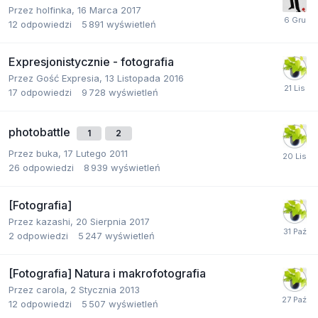
Przez
holfinka
,
16 Marca 2017
12
odpowiedzi
5 891
wyświetleń
Expresjonistycznie - fotografia
Przez Gość Expresia,
13 Listopada 2016
17
odpowiedzi
9 728
wyświetleń
photobattle
1
2
Przez
buka
,
17 Lutego 2011
26
odpowiedzi
8 939
wyświetleń
[Fotografia]
Przez
kazashi
,
20 Sierpnia 2017
2
odpowiedzi
5 247
wyświetleń
[Fotografia] Natura i makrofotografia
Przez
carola
,
2 Stycznia 2013
12
odpowiedzi
5 507
wyświetleń