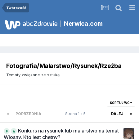
Twórczość
Nerwica.com
Fotografia/Malarstwo/Rysunek/Rzeźba
Tematy związane ze sztuką.
SORTUJ WG
POPRZEDNIA
Strona 1 z 5
DALEJ
Konkurs na rysunek lub malarstwo na temat
Wiosny. Kto jest chętny?