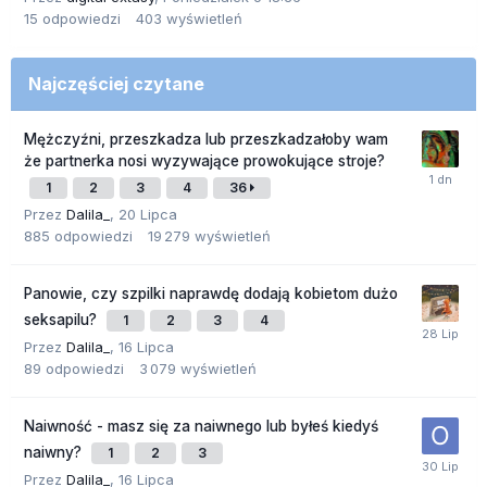
15
odpowiedzi
403
wyświetleń
Najczęściej czytane
Mężczyźni, przeszkadza lub przeszkadzałoby wam
że partnerka nosi wyzywające prowokujące stroje?
1
2
3
4
36
Przez
Dalila_
,
20 Lipca
885
odpowiedzi
19 279
wyświetleń
Panowie, czy szpilki naprawdę dodają kobietom dużo
seksapilu?
1
2
3
4
Przez
Dalila_
,
16 Lipca
89
odpowiedzi
3 079
wyświetleń
Naiwność - masz się za naiwnego lub byłeś kiedyś
naiwny?
1
2
3
Przez
Dalila_
,
16 Lipca