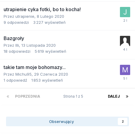
utrapienie cyka fotki, bo to kocha!
Przez
utrapienie
,
8 Lutego 2020
9
odpowiedzi
3 227
wyświetleń
Bazgroły
Przez
Illi
,
13 Listopada 2020
18
odpowiedzi
5 619
wyświetleń
takie tam moje bohomazy...
Przez
Michu95
,
29 Czerwca 2020
1
odpowiedź
1 853
wyświetleń
POPRZEDNIA
Strona 1 z 5
DALEJ
Obserwujący
2