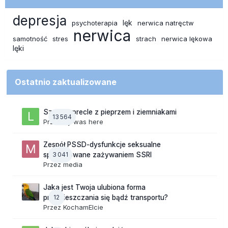
depresja
lęk
psychoterapia
nerwica natręctw
nerwica
samotność
stres
strach
nerwica lękowa
lęki
Ostatnio zaktualizowane
Szalone precle z pieprzem i ziemniakami
13 564
Przez
lily was here
Zespół PSSD-dysfunkcje seksualne
3 041
spowodowane zażywaniem SSRI
Przez
media
Jaka jest Twoja ulubiona forma
12
przemieszczania się bądź transportu?
Przez
KochamElcie