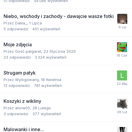
51
odpowiedzi
54 086
wyświetleń
Niebo, wschody i zachody - dawajcie wasze fotki
Przez
Dalila_
,
1 Lipca
5
odpowiedzi
451
wyświetleń
Moje zdjęcia
Przez Gość patgaret,
23 Stycznia 2020
23
odpowiedzi
3 324
wyświetleń
Strugam patyk
Przez
Wylogowany
,
18 Kwietnia
12
odpowiedzi
781
wyświetleń
Koszyki z wikliny
Przez
alone05
,
28 Lutego
3
odpowiedzi
377
wyświetleń
Malowanki i inne...