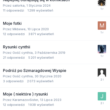
Przez
sailorka
,
1 Stycznia 2024
11
odpowiedzi
1 299
wyświetleń
Moje fotki
Przez
Mkbewe
,
10 Lipca 2020
12
odpowiedzi
3 871
wyświetleń
Rysunki cynthii
Przez Gość cynthia,
3 Października 2019
21
odpowiedzi
5 201
wyświetleń
Podróż po Szmaragdowej Wyspie
Przez Gość cynthia,
30 Stycznia 2020
3
odpowiedzi
2 073
wyświetleń
Moje ( niektóre ) rysunki
Przez
KaramazovSister
,
13 Lipca 2023
12
odpowiedzi
1 938
wyświetleń