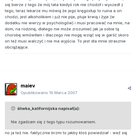
się bierze z tego że mój tata kiedyś rok nie chodził i wyszedł z
tego, teraz lekarze mu mówią że jego kręgosłup to ruina a on
chodzi, jest alkoholikiem i już nie pije, pluje krwią i żyje (w
dodatku nie wierzy w psychologów) i musi pracować na mnie, na
dom, na rodzinę, dlatego nie może zrozumieć jak ja sobie tą
chorobę wmówiłam i dlaczego nie mogę wziąć się w garść skoro
on też musi walczyć i nie ma wyjścia. To jest dla mnie strasznie
obciążające.
maiev
Opublikowano
19 Marca 2007
śliwka_kalifornijska napisał(a):
Nie zgadzam się z tego typu rozumowaniem.
no ja też nie. faktycznie brzmi to jakby ktoś powiedział - weź się