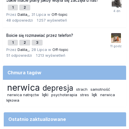
Jakie macie plany jakby wojna się zaczęła u nas?
1
2
Przez
Dalila_
,
31 Lipca
w
Off-topic
48
odpowiedzi
1 257
wyświetleń
Boicie się rozmawiać przez telefon?
1
2
3
Przez
Dalila_
,
28 Lipca
w
Off-topic
51
odpowiedzi
1 213
wyświetleń
Chmura tagów
nerwica
depresja
strach
samotność
lęki
lęk
nerwica natręctw
psychoterapia
stres
nerwica
lękowa
Ostatnio zaktualizowane