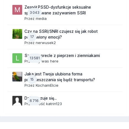
Zespół PSSD-dysfunkcje seksualne
3 043
spowodowane zażywaniem SSRI
Przez
media
Czy na SSRI/SNRI czujesz się jak robot
17
pozbawiony emocji?
Przez
nerwusek2
Szalone precle z pieprzem i ziemniakami
13 581
Przez
lily was here
Jaka jest Twoja ulubiona forma
15
przemieszczania się bądź transportu?
Przez
KochamElcie
Dzisiaj czuje się...
6 716
Przez Gość katrin123