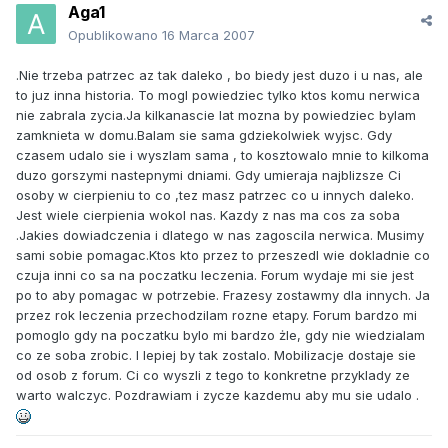
Aga1
Opublikowano
16 Marca 2007
.Nie trzeba patrzec az tak daleko , bo biedy jest duzo i u nas, ale
to juz inna historia. To mogl powiedziec tylko ktos komu nerwica
nie zabrala zycia.Ja kilkanascie lat mozna by powiedziec bylam
zamknieta w domu.Balam sie sama gdziekolwiek wyjsc. Gdy
czasem udalo sie i wyszlam sama , to kosztowalo mnie to kilkoma
duzo gorszymi nastepnymi dniami. Gdy umieraja najblizsze Ci
osoby w cierpieniu to co ,tez masz patrzec co u innych daleko.
Jest wiele cierpienia wokol nas. Kazdy z nas ma cos za soba
.Jakies dowiadczenia i dlatego w nas zagoscila nerwica. Musimy
sami sobie pomagac.Ktos kto przez to przeszedl wie dokladnie co
czuja inni co sa na poczatku leczenia. Forum wydaje mi sie jest
po to aby pomagac w potrzebie. Frazesy zostawmy dla innych. Ja
przez rok leczenia przechodzilam rozne etapy. Forum bardzo mi
pomoglo gdy na poczatku bylo mi bardzo żle, gdy nie wiedzialam
co ze soba zrobic. I lepiej by tak zostalo. Mobilizacje dostaje sie
od osob z forum. Ci co wyszli z tego to konkretne przyklady ze
warto walczyc. Pozdrawiam i zycze kazdemu aby mu sie udalo .