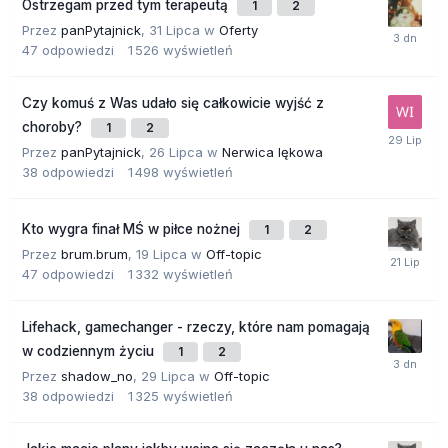
Ostrzegam przed tym terapeutą
1
2
Przez
panPytajnick
,
31 Lipca
w
Oferty
47
odpowiedzi
1 526
wyświetleń
Czy komuś z Was udało się całkowicie wyjść z
choroby?
1
2
Przez
panPytajnick
,
26 Lipca
w
Nerwica lękowa
38
odpowiedzi
1 498
wyświetleń
Kto wygra finał MŚ w piłce nożnej
1
2
Przez
brum.brum
,
19 Lipca
w
Off-topic
47
odpowiedzi
1 332
wyświetleń
Lifehack, gamechanger - rzeczy, które nam pomagają
w codziennym życiu
1
2
Przez
shadow_no
,
29 Lipca
w
Off-topic
38
odpowiedzi
1 325
wyświetleń