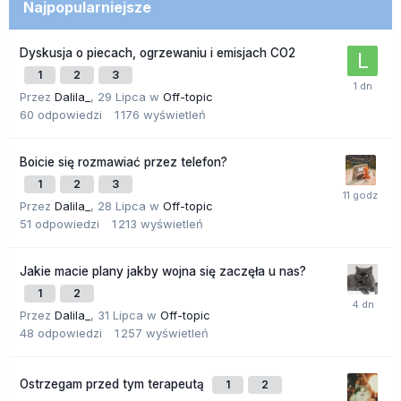
Najpopularniejsze
Dyskusja o piecach, ogrzewaniu i emisjach CO2
1
2
3
Przez
Dalila_
,
29 Lipca
w
Off-topic
60
odpowiedzi
1 176
wyświetleń
Boicie się rozmawiać przez telefon?
1
2
3
Przez
Dalila_
,
28 Lipca
w
Off-topic
51
odpowiedzi
1 213
wyświetleń
Jakie macie plany jakby wojna się zaczęła u nas?
1
2
Przez
Dalila_
,
31 Lipca
w
Off-topic
48
odpowiedzi
1 257
wyświetleń
Ostrzegam przed tym terapeutą
1
2