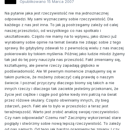
Opublikowano
15 Marca 2007
Na pytanie jaka jest rzeczywistość nie ma jednoznacznej
odpowiedzi. My sami wyznaczamy sobie rzeczywistość. Dla
każdego z nas jest inna. To jak ją postrzegamy zależy od calej
naszej przeszlości, od wszystkiego co nas spotkalo i
uksztaltowalo. Często nie mamy na to wplywu, jako dzieci już
wyrabiamy sobie opinie na temat świata nie zdając sobie z tego
sprawy. Bo gdybyśmy zdawali to z pewnością wielu z nas inaczej
pokierowalo by tokiem myślenia. Później jako ludzie mlodzi żyjemy
tak jad do tej pory nauczyla nas przeszlość. Fakt zmieniamy się,
ksztaltujemy, ale pewne rzeczy zapadają glęboko w
podświadomość. Ale W pewnym momencie znajdujemy się w
takim punkcie, że możemy zobaczyć calą prawdę o naszym
świecie. I poznać przyczyny dlaczego biomy się takich a nie
innych rzeczy i dlaczego tak zaciekle jesteśmy przekonani, że
życie jest ciężkie i ciągle pod górke kiedy inni patrzą na świat
przez różowe okulary. Często obwiniamy innych, zly bieg
zdarzeń, pech. Fakt ale to bylo w przeszlości a teraz jest
teraźniejszość. Warto jest zrobić analizę swojej rzeczywistości.
Czy nam odpowiada? Czemu nie? Zacznijmy wykorzeniać stare
poglądy i stwórzmy sobie nową lepszą rzeczywistość. To zależy
od nas samych. Od tego jak bardzo pragniemy tej zmiany. I czy