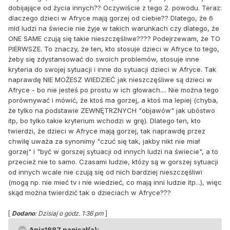
dobijające od życia innych?? Oczywiście z tego 2. powodu. Teraz:
dlaczego dzieci w Afryce mają gorzej od ciebie?? Dlatego, że 6
mld ludzi na świecie nie żyje w takich warunkach czy dlatego, że
ONE SAME czują się takie nieszczęśliwe???? Podejrzewam, że TO
PIERWSZE. To znaczy, że ten, kto stosuje dzieci w Afryce to tego,
żeby się zdystansować do swoich problemów, stosuje inne
kryteria do swojej sytuacji i inne do sytuacji dzieci w Afryce. Tak
naprawdę NIE MOŻESZ WIEDZIEĆ jak nieszczęśliwe są dzieci w
Afryce - bo nie jesteś po prostu w ich głowach.... Nie można tego
porównywać i mówić, że ktoś ma gorzej, a ktoś ma lepiej (chyba,
że tylko na podstawie ZEWNĘTRZNYCH "objawów" jak ubóstwo
itp, bo tylko takie kryterium wchodzi w grę). Dlatego ten, kto
twierdzi, że dzieci w Afryce mają gorzej, tak naprawdę przez
chwilę uważa za synonimy "czuć się tak, jakby nikt nie miał
gorzej" i "być w gorszej sytuacji od innych ludzi na świecie", a to
przecież nie to samo. Czasami ludzie, któzy są w gorszej sytuacji
od innych wcale nie czują się od nich bardziej nieszczęśliwi
(mogą np. nie mieć tv i nie wiedzieć, co mają inni ludzie itp...), więc
skąd można twierdzić tak o dzieciach w Afryce???
[
Dodano
: Dzisiaj o godz. 1:36 pm
]
Ania1987 napisał(a):