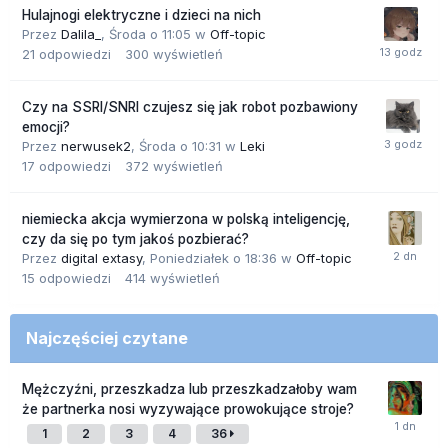
Hulajnogi elektryczne i dzieci na nich
Przez
Dalila_
,
Środa o 11:05
w
Off-topic
21
odpowiedzi
300
wyświetleń
Czy na SSRI/SNRI czujesz się jak robot pozbawiony
emocji?
Przez
nerwusek2
,
Środa o 10:31
w
Leki
17
odpowiedzi
372
wyświetleń
niemiecka akcja wymierzona w polską inteligencję,
czy da się po tym jakoś pozbierać?
Przez
digital extasy
,
Poniedziałek o 18:36
w
Off-topic
15
odpowiedzi
414
wyświetleń
Najczęściej czytane
Mężczyźni, przeszkadza lub przeszkadzałoby wam
że partnerka nosi wyzywające prowokujące stroje?
1
2
3
4
36