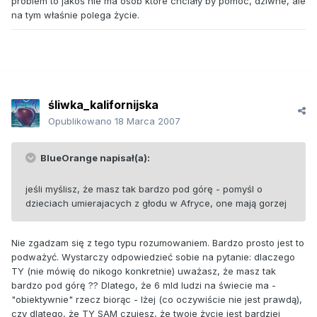
problem to jakoś nie ma osób które chciały by pomóc, dziwne, ale
na tym właśnie polega życie.
śliwka_kalifornijska
Opublikowano
18 Marca 2007
BlueOrange napisał(a):
jeśli myślisz, że masz tak bardzo pod górę - pomyśl o
dzieciach umierajacych z głodu w Afryce, one mają gorzej
Nie zgadzam się z tego typu rozumowaniem. Bardzo prosto jest to
podważyć. Wystarczy odpowiedzieć sobie na pytanie: dlaczego
TY (nie mówię do nikogo konkretnie) uważasz, że masz tak
bardzo pod górę ?? Dlatego, że 6 mld ludzi na świecie ma -
"obiektywnie" rzecz biorąc - lżej (co oczywiście nie jest prawdą),
czy dlatego, że TY SAM czujesz, że twoje życie jest bardziej