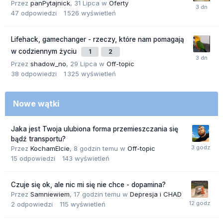
Przez
panPytajnick
,
31 Lipca
w
Oferty
47
odpowiedzi
1 526
wyświetleń
Lifehack, gamechanger - rzeczy, które nam pomagają
w codziennym życiu
1
2
Przez
shadow_no
,
29 Lipca
w
Off-topic
38
odpowiedzi
1 325
wyświetleń
Nowe wątki
Jaka jest Twoja ulubiona forma przemieszczania się
bądź transportu?
Przez
KochamElcie
,
8 godzin temu
w
Off-topic
15
odpowiedzi
143
wyświetleń
Czuje się ok, ale nic mi się nie chce - dopamina?
Przez
Samniewiem
,
17 godzin temu
w
Depresja i CHAD
2
odpowiedzi
115
wyświetleń