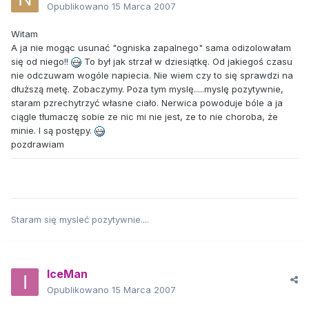
Opublikowano
15 Marca 2007
Witam
A ja nie mogąc usunać "ogniska zapalnego" sama odizolowałam
się od niego!!
To był jak strzał w dziesiątkę. Od jakiegoś czasu
nie odczuwam wogóle napiecia. Nie wiem czy to się sprawdzi na
dłuższą metę. Zobaczymy. Poza tym myslę.....myslę pozytywnie,
staram pzrechytrzyć własne ciało. Nerwica powoduje bóle a ja
ciągle tłumaczę sobie ze nic mi nie jest, ze to nie choroba, że
minie. I są postępy.
pozdrawiam
Staram się mysleć pozytywnie....
IceMan
Opublikowano
15 Marca 2007