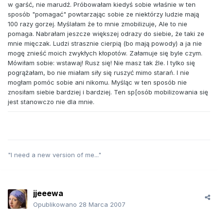
w garść, nie marudź. Próbowałam kiedyś sobie właśnie w ten
sposób "pomagać" powtarzając sobie ze niektórzy ludzie mają
100 razy gorzej. Myślałam że to mnie zmobilizuje, Ale to nie
pomaga. Nabrałam jeszcze większej odrazy do siebie, że taki ze
mnie mięczak. Ludzi strasznie cierpią (bo mają powody) a ja nie
mogę znieść moich zwykłych kłopotów. Załamuje się byle czym.
Mówiłam sobie: wstawaj! Rusz się! Nie masz tak źle. I tylko się
pogrążałam, bo nie miałam siły się ruszyć mimo starań. I nie
mogłam pomóc sobie ani nikomu. Myśląc w ten sposób nie
znosiłam siebie bardziej i bardziej. Ten sp[osób mobilizowania się
jest stanowczo nie dla mnie.
"I need a new version of me..."
jjeeewa
Opublikowano
28 Marca 2007