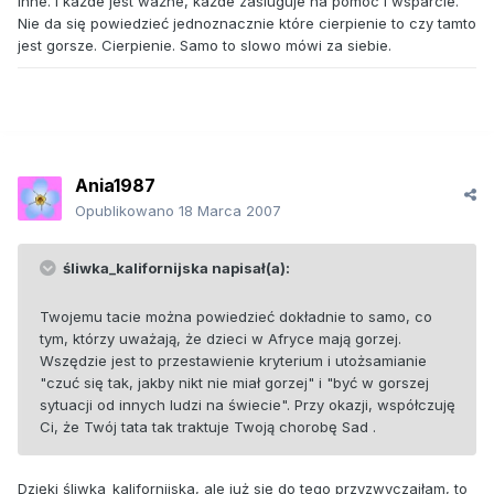
inne. I każde jest ważne, każde zasluguje na pomoc i wsparcie.
Nie da się powiedzieć jednoznacznie które cierpienie to czy tamto
jest gorsze. Cierpienie. Samo to slowo mówi za siebie.
Ania1987
Opublikowano
18 Marca 2007
śliwka_kalifornijska napisał(a):
Twojemu tacie można powiedzieć dokładnie to samo, co
tym, którzy uważają, że dzieci w Afryce mają gorzej.
Wszędzie jest to przestawienie kryterium i utożsamianie
"czuć się tak, jakby nikt nie miał gorzej" i "być w gorszej
sytuacji od innych ludzi na świecie". Przy okazji, współczuję
Ci, że Twój tata tak traktuje Twoją chorobę Sad .
Dzięki śliwka_kalifornijska, ale już się do tego przyzwyczaiłam, to