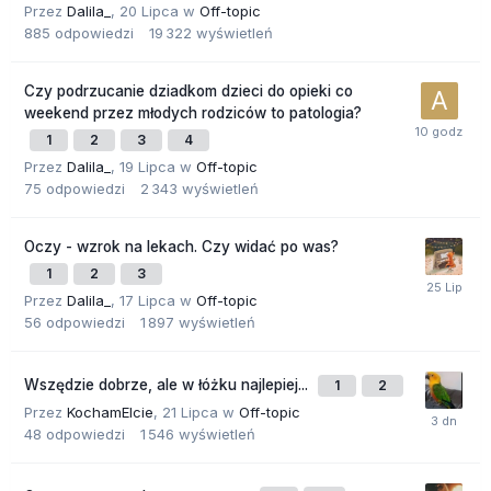
Przez
Dalila_
,
20 Lipca
w
Off-topic
885
odpowiedzi
19 322
wyświetleń
Czy podrzucanie dziadkom dzieci do opieki co
weekend przez młodych rodziców to patologia?
1
2
3
4
Przez
Dalila_
,
19 Lipca
w
Off-topic
75
odpowiedzi
2 343
wyświetleń
Oczy - wzrok na lekach. Czy widać po was?
1
2
3
Przez
Dalila_
,
17 Lipca
w
Off-topic
56
odpowiedzi
1 897
wyświetleń
Wszędzie dobrze, ale w łóżku najlepiej...
1
2
Przez
KochamElcie
,
21 Lipca
w
Off-topic
48
odpowiedzi
1 546
wyświetleń