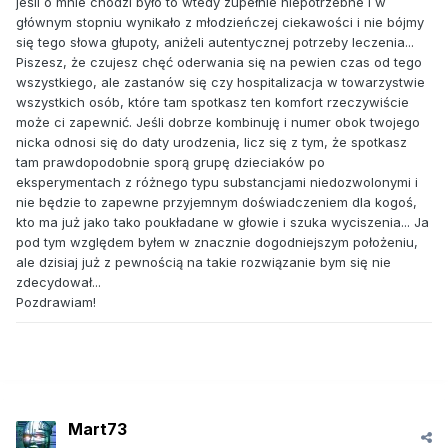
jeśli o mnie chodzi było to wtedy zupełnie niepotrzebne i w
głównym stopniu wynikało z młodzieńczej ciekawości i nie bójmy
się tego słowa głupoty, aniżeli autentycznej potrzeby leczenia...
Piszesz, że czujesz chęć oderwania się na pewien czas od tego
wszystkiego, ale zastanów się czy hospitalizacja w towarzystwie
wszystkich osób, które tam spotkasz ten komfort rzeczywiście
może ci zapewnić. Jeśli dobrze kombinuję i numer obok twojego
nicka odnosi się do daty urodzenia, licz się z tym, że spotkasz
tam prawdopodobnie sporą grupę dzieciaków po
eksperymentach z różnego typu substancjami niedozwolonymi i
nie będzie to zapewne przyjemnym doświadczeniem dla kogoś,
kto ma już jako tako poukładane w głowie i szuka wyciszenia... Ja
pod tym względem byłem w znacznie dogodniejszym położeniu,
ale dzisiaj już z pewnością na takie rozwiązanie bym się nie
zdecydował...
Pozdrawiam!
Mart73