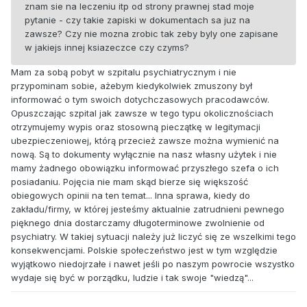
znam sie na leczeniu itp od strony prawnej stad moje
pytanie - czy takie zapiski w dokumentach sa juz na
zawsze? Czy nie mozna zrobic tak zeby byly one zapisane
w jakiejs innej ksiazeczce czy czyms?
Mam za sobą pobyt w szpitalu psychiatrycznym i nie
przypominam sobie, ażebym kiedykolwiek zmuszony był
informować o tym swoich dotychczasowych pracodawców.
Opuszczając szpital jak zawsze w tego typu okolicznościach
otrzymujemy wypis oraz stosowną pieczątkę w legitymacji
ubezpieczeniowej, którą przecież zawsze można wymienić na
nową. Są to dokumenty wyłącznie na nasz własny użytek i nie
mamy żadnego obowiązku informować przyszłego szefa o ich
posiadaniu. Pojęcia nie mam skąd bierze się większość
obiegowych opinii na ten temat... Inna sprawa, kiedy do
zakładu/firmy, w której jesteśmy aktualnie zatrudnieni pewnego
pięknego dnia dostarczamy długoterminowe zwolnienie od
psychiatry. W takiej sytuacji należy już liczyć się ze wszelkimi tego
konsekwencjami. Polskie społeczeństwo jest w tym względzie
wyjątkowo niedojrzałe i nawet jeśli po naszym powrocie wszystko
wydaje się być w porządku, ludzie i tak swoje "wiedzą"...