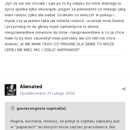
,życ mi sie nie chciało i zyje po to by odejsc bo mnie dobrego w
życiu spotka tylko obowiązki ,pogon za pieniedzmi co miesiąc jaką
mam radosc tylko dla siebie .Uciekam co wieczór w pokoju i
mysle czy ja jestem taka jak mówila rodzice -oceniali mnie.Siedze
i przychdzą mi do głowy mysli samobójcze to słowa
niesprawiedliwe mówione do mnie -niesprawiedliwe a co ja chce
mało to by ktos zauważył moje potrzeby ale ich nikt nie chce
widziec .jK NIE MAM TAGO CO PRAGNE DLA SIEBIE TO MOZE
LEPIEJ NIE MIEC NIC I ODEJC NAPRAWDE?
Alienated
Opublikowano
21 Lutego 2009
gosiavongosia napisał(a):
Regina, kochana, mowisz, ze pobyt w szpitalu zapisany jest
w "papierach" do ktorych moze zajrzec pracodawca. Nie