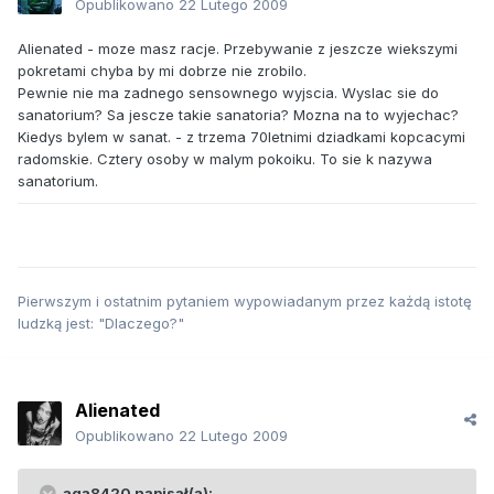
Opublikowano
22 Lutego 2009
Alienated - moze masz racje. Przebywanie z jeszcze wiekszymi
pokretami chyba by mi dobrze nie zrobilo.
Pewnie nie ma zadnego sensownego wyjscia. Wyslac sie do
sanatorium? Sa jescze takie sanatoria? Mozna na to wyjechac?
Kiedys bylem w sanat. - z trzema 70letnimi dziadkami kopcacymi
radomskie. Cztery osoby w malym pokoiku. To sie k nazywa
sanatorium.
Pierwszym i ostatnim pytaniem wypowiadanym przez każdą istotę
ludzką jest: "Dlaczego?"
Alienated
Opublikowano
22 Lutego 2009
aga8420 napisał(a):