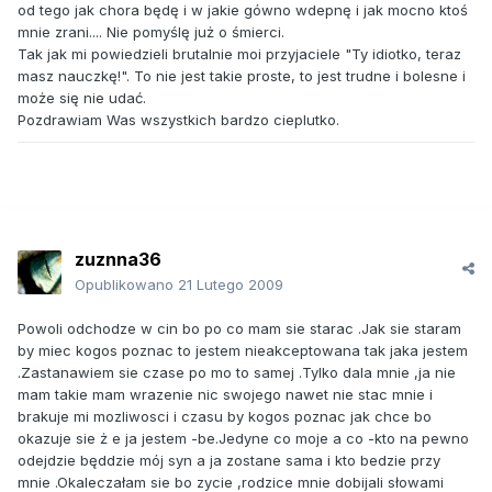
od tego jak chora będę i w jakie gówno wdepnę i jak mocno ktoś
mnie zrani.... Nie pomyślę już o śmierci.
Tak jak mi powiedzieli brutalnie moi przyjaciele "Ty idiotko, teraz
masz nauczkę!". To nie jest takie proste, to jest trudne i bolesne i
może się nie udać.
Pozdrawiam Was wszystkich bardzo cieplutko.
zuznna36
Opublikowano
21 Lutego 2009
Powoli odchodze w cin bo po co mam sie starac .Jak sie staram
by miec kogos poznac to jestem nieakceptowana tak jaka jestem
.Zastanawiem sie czase po mo to samej .Tylko dala mnie ,ja nie
mam takie mam wrazenie nic swojego nawet nie stac mnie i
brakuje mi mozliwosci i czasu by kogos poznac jak chce bo
okazuje sie ż e ja jestem -be.Jedyne co moje a co -kto na pewno
odejdzie będdzie mój syn a ja zostane sama i kto bedzie przy
mnie .Okaleczałam sie bo zycie ,rodzice mnie dobijali słowami