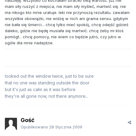
nadzieję. wszystko co kochałam straciło swą wartość. już nie
mam siły ruszyć z miejsca, nie mam siły myśleć, martwić się. nie
ma nikogo kto mnie uratuje. leki nie przynoszą rezultatu. zawalam
wszystkie obowiązki, nie widzę w nich ani grama sensu. gdybym
nie bała się śmierci... chcę tylko mieć spokój, chcę odejść gdzieś
daleko, gdzie nie będę musiała się martwić. chcę żeby mi ktoś
pomógł... chcę pomocy, nie wiem co będzie jutro, czy jutro w
ogóle dla mnie nadejdzie.
looked out the window twice, just to be sure
that no one was standing outside the door
but it's just as calm as it was before
they're all gone now, not there anymore...
Gość
Opublikowano
28 Stycznia 2009