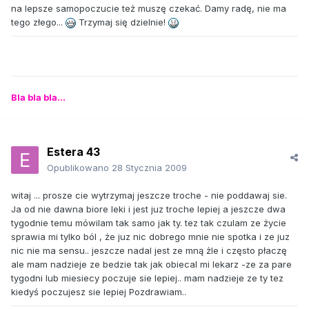
na lepsze samopoczucie też muszę czekać. Damy radę, nie ma
tego złego...
Trzymaj się dzielnie!
Bla bla bla...
Estera 43
Opublikowano
28 Stycznia 2009
witaj ... prosze cie wytrzymaj jeszcze troche - nie poddawaj sie.
Ja od nie dawna biore leki i jest juz troche lepiej a jeszcze dwa
tygodnie temu mówilam tak samo jak ty. tez tak czulam ze życie
sprawia mi tylko ból , że juz nic dobrego mnie nie spotka i ze juz
nic nie ma sensu.. jeszcze nadal jest ze mną żle i często płaczę
ale mam nadzieje ze bedzie tak jak obiecal mi lekarz -ze za pare
tygodni lub miesiecy poczuje sie lepiej.. mam nadzieje ze ty tez
kiedyś poczujesz sie lepiej Pozdrawiam..