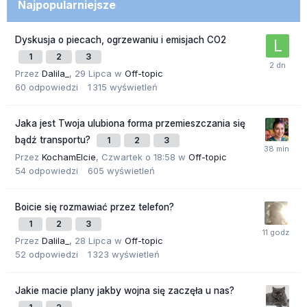
Najpopularniejsze
Dyskusja o piecach, ogrzewaniu i emisjach CO2
1
2
3
Przez
Dalila_
,
29 Lipca
w
Off-topic
60
odpowiedzi
1 315
wyświetleń
Jaka jest Twoja ulubiona forma przemieszczania się
bądź transportu?
1
2
3
Przez
KochamElcie
,
Czwartek o 18:58
w
Off-topic
54
odpowiedzi
605
wyświetleń
Boicie się rozmawiać przez telefon?
1
2
3
Przez
Dalila_
,
28 Lipca
w
Off-topic
52
odpowiedzi
1 323
wyświetleń
Jakie macie plany jakby wojna się zaczęła u nas?