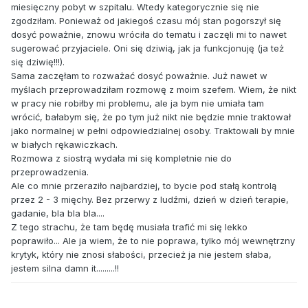
miesięczny pobyt w szpitalu. Wtedy kategorycznie się nie
zgodziłam. Ponieważ od jakiegoś czasu mój stan pogorszył się
dosyć poważnie, znowu wróciła do tematu i zaczęli mi to nawet
sugerować przyjaciele. Oni się dziwią, jak ja funkcjonuję (ja też
się dziwię!!!).
Sama zaczęłam to rozważać dosyć poważnie. Już nawet w
myślach przeprowadziłam rozmowę z moim szefem. Wiem, że nikt
w pracy nie robiłby mi problemu, ale ja bym nie umiała tam
wrócić, bałabym się, że po tym już nikt nie będzie mnie traktował
jako normalnej w pełni odpowiedzialnej osoby. Traktowali by mnie
w białych rękawiczkach.
Rozmowa z siostrą wydała mi się kompletnie nie do
przeprowadzenia.
Ale co mnie przeraziło najbardziej, to bycie pod stałą kontrolą
przez 2 - 3 mięchy. Bez przerwy z ludźmi, dzień w dzień terapie,
gadanie, bla bla bla....
Z tego strachu, że tam będę musiała trafić mi się lekko
poprawiło... Ale ja wiem, że to nie poprawa, tylko mój wewnętrzny
krytyk, który nie znosi słabości, przecież ja nie jestem słaba,
jestem silna damn it.........!!