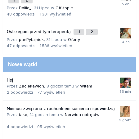
1
2
Przez
Dalila_
,
31 Lipca
w
Off-topic
48
odpowiedzi
1 301
wyświetleń
Ostrzegam przed tym terapeutą
1
2
Przez
panPytajnick
,
31 Lipca
w
Oferty
47
odpowiedzi
1 586
wyświetleń
Nowe wątki
Hej
Przez
Zaciekawion
,
8 godzin temu
w
Witam
2
odpowiedzi
77
wyświetleń
Niemoc związana z rachunkiem sumienia i spowiedzią
Przez
take
,
14 godzin temu
w
Nerwica natręctw
4
odpowiedzi
95
wyświetleń