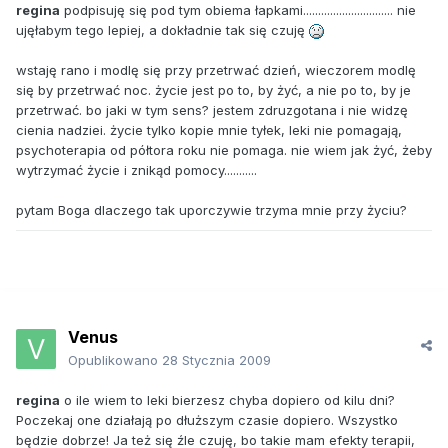
regina
podpisuję się pod tym obiema łapkami.............................. nie
ujęłabym tego lepiej, a dokładnie tak się czuję
wstaję rano i modlę się przy przetrwać dzień, wieczorem modlę
się by przetrwać noc. życie jest po to, by żyć, a nie po to, by je
przetrwać. bo jaki w tym sens? jestem zdruzgotana i nie widzę
cienia nadziei. życie tylko kopie mnie tyłek, leki nie pomagają,
psychoterapia od półtora roku nie pomaga. nie wiem jak żyć, żeby
wytrzymać życie i znikąd pomocy...........
pytam Boga dlaczego tak uporczywie trzyma mnie przy życiu?
Venus
Opublikowano
28 Stycznia 2009
regina
o ile wiem to leki bierzesz chyba dopiero od kilu dni?
Poczekaj one działają po dłuższym czasie dopiero. Wszystko
będzie dobrze! Ja też się źle czuję, bo takie mam efekty terapii,