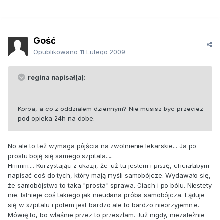
Gość
Opublikowano
11 Lutego 2009
regina napisał(a):
Korba, a co z oddzialem dziennym? Nie musisz byc przeciez
pod opieka 24h na dobe.
No ale to też wymaga pójścia na zwolnienie lekarskie... Ja po
prostu boję się samego szpitala.....
Hmmm.... Korzystając z okazji, że już tu jestem i piszę, chciałabym
napisać coś do tych, który mają myśli samobójcze. Wydawało się,
że samobójstwo to taka "prosta" sprawa. Ciach i po bólu. Niestety
nie. Istnieje coś takiego jak nieudana próba samobójcza. Ląduje
się w szpitalu i potem jest bardzo ale to bardzo nieprzyjemnie.
Mówię to, bo właśnie przez to przeszłam. Już nigdy, niezależnie