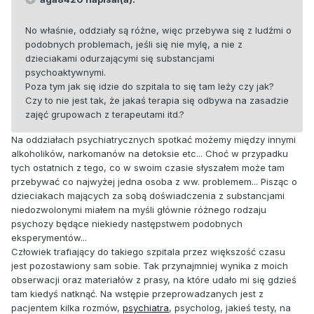
No właśnie, oddziały są różne, więc przebywa się z ludźmi o
podobnych problemach, jeśli się nie mylę, a nie z
dzieciakami odurzającymi się substancjami
psychoaktywnymi.
Poza tym jak się idzie do szpitala to się tam leży czy jak?
Czy to nie jest tak, że jakaś terapia się odbywa na zasadzie
zajęć grupowach z terapeutami itd.?
Na oddziałach psychiatrycznych spotkać możemy między innymi
alkoholików, narkomanów na detoksie etc... Choć w przypadku
tych ostatnich z tego, co w swoim czasie słyszałem może tam
przebywać co najwyżej jedna osoba z ww. problemem... Pisząc o
dzieciakach mających za sobą doświadczenia z substancjami
niedozwolonymi miałem na myśli głównie różnego rodzaju
psychozy będące niekiedy następstwem podobnych
eksperymentów...
Człowiek trafiający do takiego szpitala przez większość czasu
jest pozostawiony sam sobie. Tak przynajmniej wynika z moich
obserwacji oraz materiałów z prasy, na które udało mi się gdzieś
tam kiedyś natknąć. Na wstępie przeprowadzanych jest z
pacjentem kilka rozmów,
psychiatra
, psycholog, jakieś testy, na