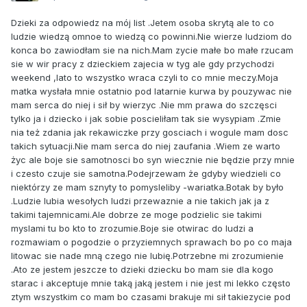
Dzieki za odpowiedz na mój list .Jetem osoba skrytą ale to co
ludzie wiedzą omnoe to wiedzą co powinni.Nie wierze ludziom do
konca bo zawiodłam sie na nich.Mam zycie małe bo małe rzucam
sie w wir pracy z dzieckiem zajecia w tyg ale gdy przychodzi
weekend ,lato to wszystko wraca czyli to co mnie meczy.Moja
matka wysłała mnie ostatnio pod latarnie kurwa by pouzywac nie
mam serca do niej i sił by wierzyc .Nie mm prawa do szczęsci
tylko ja i dziecko i jak sobie poscieliłam tak sie wysypiam .Zmie
nia też zdania jak rekawiczke przy gosciach i wogule mam dosc
takich sytuacji.Nie mam serca do niej zaufania .Wiem ze warto
życ ale boje sie samotnosci bo syn wiecznie nie będzie przy mnie
i czesto czuje sie samotna.Podejrzewam że gdyby wiedzieli co
niektórzy ze mam sznyty to pomysleliby -wariatka.Botak by było
.Ludzie lubia wesołych ludzi przewaznie a nie takich jak ja z
takimi tajemnicami.Ale dobrze ze moge podzielic sie takimi
myslami tu bo kto to zrozumie.Boje sie otwirac do ludzi a
rozmawiam o pogodzie o przyziemnych sprawach bo po co maja
litowac sie nade mną czego nie lubię.Potrzebne mi zrozumienie
.Ato ze jestem jeszcze to dzieki dziecku bo mam sie dla kogo
starac i akceptuje mnie taką jaką jestem i nie jest mi lekko często
ztym wszystkim co mam bo czasami brakuje mi sił takiezycie pod