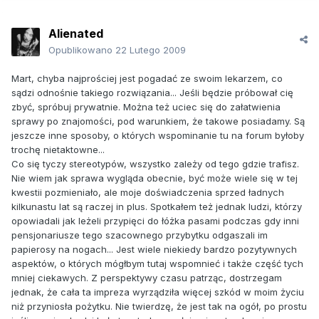
Alienated
Opublikowano
22 Lutego 2009
Mart, chyba najprościej jest pogadać ze swoim lekarzem, co
sądzi odnośnie takiego rozwiązania... Jeśli będzie próbował cię
zbyć, spróbuj prywatnie. Można też uciec się do załatwienia
sprawy po znajomości, pod warunkiem, że takowe posiadamy. Są
jeszcze inne sposoby, o których wspominanie tu na forum byłoby
trochę nietaktowne...
Co się tyczy stereotypów, wszystko zależy od tego gdzie trafisz.
Nie wiem jak sprawa wygląda obecnie, być może wiele się w tej
kwestii pozmieniało, ale moje doświadczenia sprzed ładnych
kilkunastu lat są raczej in plus. Spotkałem też jednak ludzi, którzy
opowiadali jak leżeli przypięci do łóżka pasami podczas gdy inni
pensjonariusze tego szacownego przybytku odgaszali im
papierosy na nogach... Jest wiele niekiedy bardzo pozytywnych
aspektów, o których mógłbym tutaj wspomnieć i także część tych
mniej ciekawych. Z perspektywy czasu patrząc, dostrzegam
jednak, że cała ta impreza wyrządziła więcej szkód w moim życiu
niż przyniosła pożytku. Nie twierdzę, że jest tak na ogół, po prostu