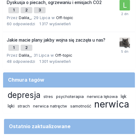
Dyskusja o piecach, ogrzewaniu i emisjach CO2
1
2
3
Przez
Dalila_
,
29 Lipca
w
Off-topic
60
odpowiedzi
1 317
wyświetleń
Jakie macie plany jakby wojna się zaczęła u nas?
1
2
Przez
Dalila_
,
31 Lipca
w
Off-topic
48
odpowiedzi
1 301
wyświetleń
Chmura tagów
depresja
lęk
stres
psychoterapia
nerwica lękowa
nerwica
lęki
strach
nerwica natręctw
samotność
Ostatnio zaktualizowane