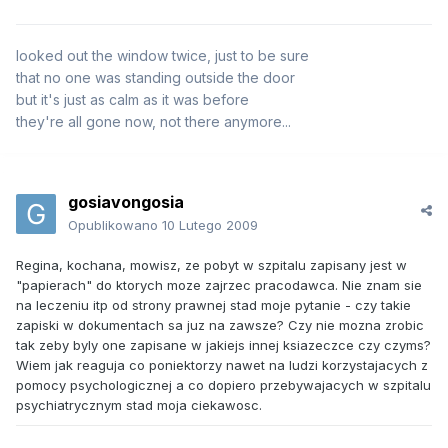
looked out the window twice, just to be sure
that no one was standing outside the door
but it's just as calm as it was before
they're all gone now, not there anymore...
gosiavongosia
Opublikowano
10 Lutego 2009
Regina, kochana, mowisz, ze pobyt w szpitalu zapisany jest w
"papierach" do ktorych moze zajrzec pracodawca. Nie znam sie
na leczeniu itp od strony prawnej stad moje pytanie - czy takie
zapiski w dokumentach sa juz na zawsze? Czy nie mozna zrobic
tak zeby byly one zapisane w jakiejs innej ksiazeczce czy czyms?
Wiem jak reaguja co poniektorzy nawet na ludzi korzystajacych z
pomocy psychologicznej a co dopiero przebywajacych w szpitalu
psychiatrycznym stad moja ciekawosc.