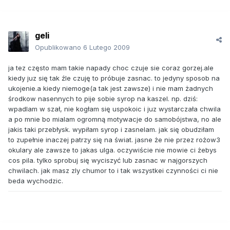
geli
Opublikowano
6 Lutego 2009
ja tez często mam takie napady choc czuje sie coraz gorzej.ale
kiedy juz się tak źle czuję to próbuje zasnac. to jedyny sposob na
ukojenie.a kiedy niemoge(a tak jest zawsze) i nie mam żadnych
środkow nasennych to pije sobie syrop na kaszel. np. dziś:
wpadlam w szał, nie kogłam się uspokoic i juz wystarczała chwila
a po mnie bo mialam ogromną motywacje do samobójstwa, no ale
jakis taki przebłysk. wypiłam syrop i zasnelam. jak się obudziłam
to zupełnie inaczej patrzy się na świat. jasne że nie przez rożow3
okulary ale zawsze to jakas ulga. oczywiście nie mowie ci żebys
cos pila. tylko sprobuj się wyciszyć lub zasnac w najgorszych
chwilach. jak masz zly chumor to i tak wszystkei czynności ci nie
beda wychodzic.