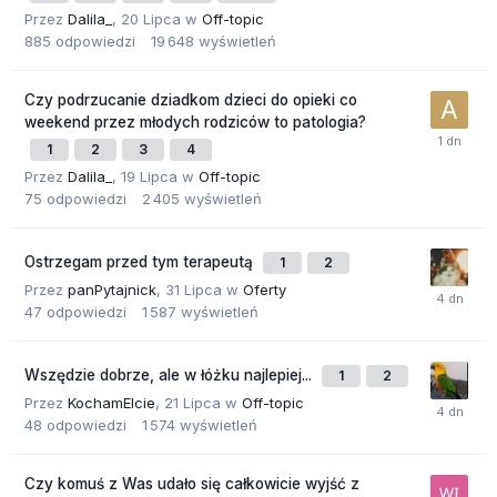
Przez
Dalila_
,
20 Lipca
w
Off-topic
885
odpowiedzi
19 648
wyświetleń
Czy podrzucanie dziadkom dzieci do opieki co
weekend przez młodych rodziców to patologia?
1
2
3
4
Przez
Dalila_
,
19 Lipca
w
Off-topic
75
odpowiedzi
2 405
wyświetleń
Ostrzegam przed tym terapeutą
1
2
Przez
panPytajnick
,
31 Lipca
w
Oferty
47
odpowiedzi
1 587
wyświetleń
Wszędzie dobrze, ale w łóżku najlepiej...
1
2
Przez
KochamElcie
,
21 Lipca
w
Off-topic
48
odpowiedzi
1 574
wyświetleń
Czy komuś z Was udało się całkowicie wyjść z