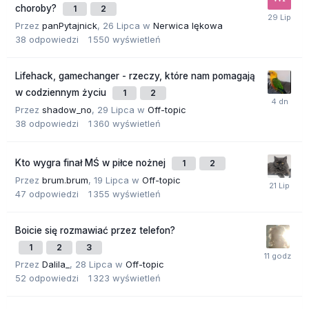
choroby?
1
2
Przez
panPytajnick
,
26 Lipca
w
Nerwica lękowa
38
odpowiedzi
1 550
wyświetleń
Lifehack, gamechanger - rzeczy, które nam pomagają
w codziennym życiu
1
2
Przez
shadow_no
,
29 Lipca
w
Off-topic
38
odpowiedzi
1 360
wyświetleń
Kto wygra finał MŚ w piłce nożnej
1
2
Przez
brum.brum
,
19 Lipca
w
Off-topic
47
odpowiedzi
1 355
wyświetleń
Boicie się rozmawiać przez telefon?
1
2
3
Przez
Dalila_
,
28 Lipca
w
Off-topic
52
odpowiedzi
1 323
wyświetleń