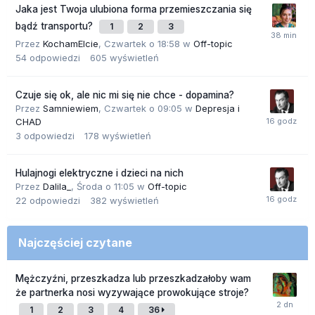
Jaka jest Twoja ulubiona forma przemieszczania się
bądź transportu?
1
2
3
Przez
KochamElcie
,
Czwartek o 18:58
w
Off-topic
54
odpowiedzi
605
wyświetleń
Czuje się ok, ale nic mi się nie chce - dopamina?
Przez
Samniewiem
,
Czwartek o 09:05
w
Depresja i
CHAD
3
odpowiedzi
178
wyświetleń
Hulajnogi elektryczne i dzieci na nich
Przez
Dalila_
,
Środa o 11:05
w
Off-topic
22
odpowiedzi
382
wyświetleń
Najczęściej czytane
Mężczyźni, przeszkadza lub przeszkadzałoby wam
że partnerka nosi wyzywające prowokujące stroje?
1
2
3
4
36