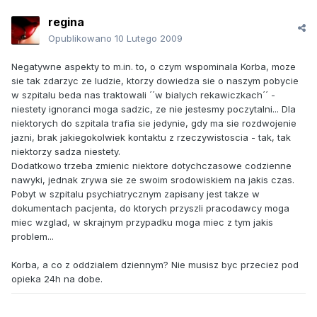
regina
Opublikowano
10 Lutego 2009
Negatywne aspekty to m.in. to, o czym wspominala Korba, moze
sie tak zdarzyc ze ludzie, ktorzy dowiedza sie o naszym pobycie
w szpitalu beda nas traktowali ´´w bialych rekawiczkach´´ -
niestety ignoranci moga sadzic, ze nie jestesmy poczytalni... Dla
niektorych do szpitala trafia sie jedynie, gdy ma sie rozdwojenie
jazni, brak jakiegokolwiek kontaktu z rzeczywistoscia - tak, tak
niektorzy sadza niestety.
Dodatkowo trzeba zmienic niektore dotychczasowe codzienne
nawyki, jednak zrywa sie ze swoim srodowiskiem na jakis czas.
Pobyt w szpitalu psychiatrycznym zapisany jest takze w
dokumentach pacjenta, do ktorych przyszli pracodawcy moga
miec wzglad, w skrajnym przypadku moga miec z tym jakis
problem...
Korba, a co z oddzialem dziennym? Nie musisz byc przeciez pod
opieka 24h na dobe.