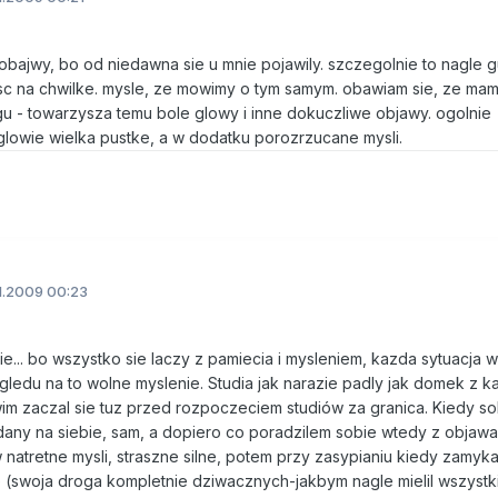
obajwy, bo od niedawna sie u mnie pojawily. szczegolnie to nagle g
sc na chwilke. mysle, ze mowimy o tym samym. obawiam sie, ze ma
 - towarzysza temu bole glowy i inne dokuczliwe objawy. ogolnie
glowie wielka pustke, a w dodatku porozrzucane mysli.
1.2009 00:23
bie... bo wszystko sie laczy z pamiecia i mysleniem, kazda sytuacja 
ledu na to wolne myslenie. Studia jak narazie padly jak domek z ka
wim zaczal sie tuz przed rozpoczeciem studiów za granica. Kiedy so
any na siebie, sam, a dopiero co poradzilem sobie wtedy z objawa
w natretne mysli, straszne silne, potem przy zasypianiu kiedy zamy
e (swoja droga kompletnie dziwacznych-jakbym nagle mielil wszystk