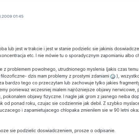
1.2009 01:45
a lub jest w trakcie i jest w stanie podzielic sie jakimis doswiadcz
koncentracja etc. I nie mówie tu o sporadycznym zapomianiu albo 
 z problemem powolnego, utrudnionego myslenia (jakis czas temu
y filozoficzne- dzis mam problemy z prostymi zdaniami
), wszystko
za bardzo tego co przeczytam lub zachowuje tylko jakies fragmenty
blemy poniewaz wczesniej mialem najrózniejsze objawy nerwicowe,
, pokonalem objawy fizyczne. I nagle jak grom z jasnego neiba do
 tak od ponad roku, czujac sie codziennie jak debil. Z szybko myslac
uczacego i zapamietujacego chlopaka zmienilem sie w 90 letni oka
 moze sie podzielic doswiadczeniem, prosze o odpisanie.