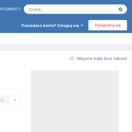
 SUPLEMENTY
Zarejestruj się
Posiadasz konto? Zaloguj się
Aktywne wątki (bez zabaw)
cy
0