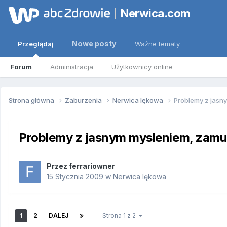
Nerwica.com
Nowe posty
Przeglądaj
Ważne tematy
Forum
Administracja
Użytkownicy online
Strona główna
Zaburzenia
Nerwica lękowa
Problemy z jasn
Problemy z jasnym mysleniem, zamu
Przez
ferrariowner
15 Stycznia 2009
w
Nerwica lękowa
1
2
DALEJ
Strona 1 z 2