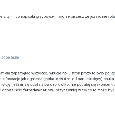
e z tym , co napisała grzybowa- mimo ze piszesz ze juz nic nie robi
1.2009 16:59
trafiłam zapamiętać wszystko, wkucie np. 3 stron prozy to było pół 
e informacje jak ogromna gąbka. dziś (tzn. od paru miesięcy) nauka
iętuję (jeśli mi się uda) na bardzo krótko, nie potrafię się skoncent
ie odpisaliście
ferrariowner
'owi, przynajmniej wiem co to może być