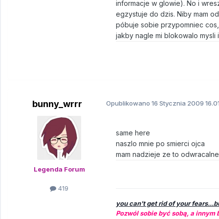
informacje w glowie). No i wres
egzystuje do dzis. Niby mam od
póbuje sobie przypomniec cos, 
jakby nagle mi blokowalo mysli it
bunny_wrrr
Opublikowano
16 Stycznia 2009
16.0
same here
naszlo mnie po smierci ojca
mam nadzieje ze to odwracalne
Legenda Forum
419
you can't get rid of your fears...
Pozwól sobie być sobą, a innym 