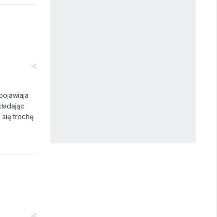
pojawiaja
kładając
 się trochę