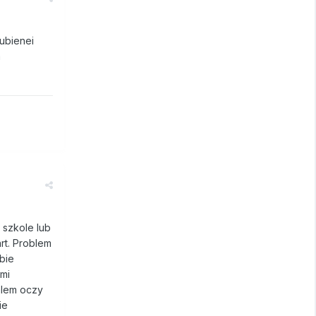
ubienei
m
w szkole lub
rt. Problem
bie
mi
kalem oczy
ie