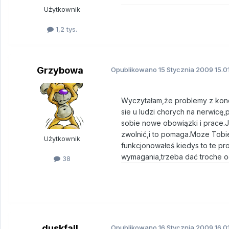
Użytkownik
1,2 tys.
Grzybowa
Opublikowano
15 Stycznia 2009
15.0
Wyczytałam,że problemy z konc
sie u ludzi chorych na nerwicę
sobie nowe obowiązki i prace.Je
zwolnić,i to pomaga.Moze Tobi
Użytkownik
funkcjonowałeś kiedys to te pr
wymagania,trzeba dać troche o
38
duskfall
Opublikowano
16 Stycznia 2009
16.0