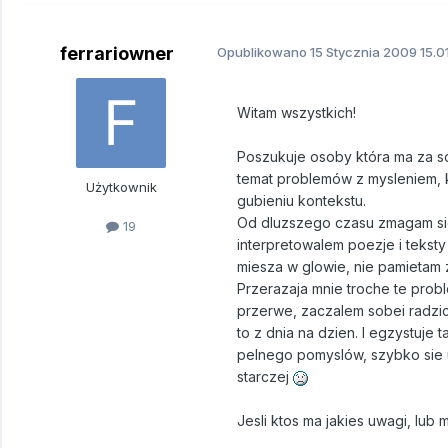
ferrariowner
Opublikowano
15 Stycznia 2009
15.0
Witam wszystkich!
Poszukuje osoby która ma za sob
temat problemów z mysleniem, 
Użytkownik
gubieniu kontekstu.
Od dluzszego czasu zmagam sie
19
interpretowalem poezje i tekst
miesza w glowie, nie pamietam 
Przerazaja mnie troche te pro
przerwe, zaczalem sobei radzic
to z dnia na dzien. I egzystuje
pelnego pomyslów, szybko sie 
starczej
Jesli ktos ma jakies uwagi, lub