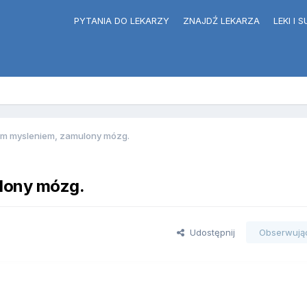
PYTANIA DO LEKARZY
ZNAJDŹ LEKARZA
LEKI I
ym mysleniem, zamulony mózg.
lony mózg.
Udostępnij
Obserwują