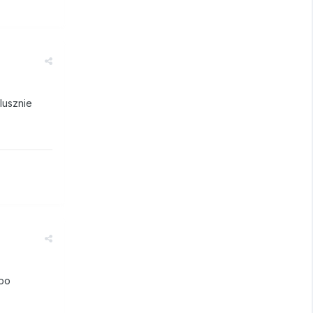
lusznie
 po