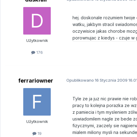
hej. doskonale rozumiem twoje 
watku, jakbym stracil swiadomo
oczywisice jakas chorobe mozgu
porownujac z kiedys - czuje w 
Użytkownik
176
ferrariowner
Opublikowano
16 Stycznia 2009
16.0
Tyle ze ja juz nic prawie nie ro
pracy to kolejna porazka ze wzg
z pamiecia i tym mysleniem zól
uswiadomilem nagle ze bede zd
Użytkownik
fizycznymi, zaczely sie najpier
mialem miliony mysli na sekund
19