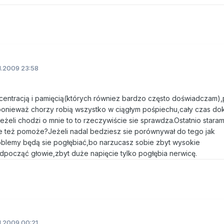
1.2009 23:58
entracją i pamięcią(których równiez bardzo często doświadczam),
,ponieważ chorzy robią wszystko w ciągłym pośpiechu,cały czas do
żeli chodzi o mnie to to rzeczywiście sie sprawdza.Ostatnio staram
e też pomoże?Jeżeli nadal bedziesz sie porównywał do tego jak
oblemy będą sie pogłębiać,bo narzucasz sobie zbyt wysokie
dpocząć głowie,zbyt duże napięcie tylko pogłębia nerwicę.
1.2009 00:21