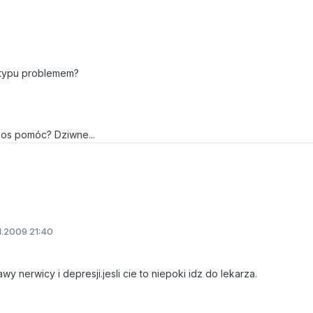
 typu problemem?
kos pomóc? Dziwne...
1.2009 21:40
y nerwicy i depresji.jesli cie to niepoki idz do lekarza.