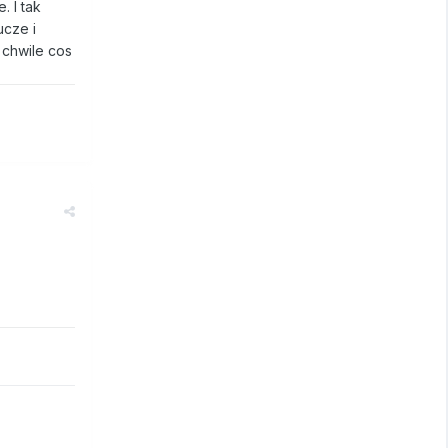
. I tak
ucze i
 chwile cos