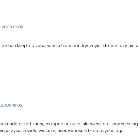
1.2009 01:08
le ze bardziej to o zabarwieniu hipochondrycznym. kto wie, czy nie s
1.2009 19:02
na sekunde przed snem, okropne uczucie. ale wiesz co - przeszło mi
 tempa zycia i dzieki wiekszej asertywnosci!idz do psychologa.