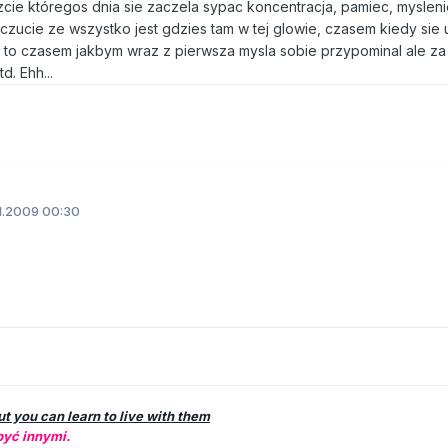
zcie któregos dnia sie zaczela sypac koncentracja, pamiec, myslenie
czucie ze wszystko jest gdzies tam w tej glowie, czasem kiedy sie 
to czasem jakbym wraz z pierwsza mysla sobie przypominal ale za
d. Ehh...
1.2009 00:30
but you can learn to live with them
być innymi.