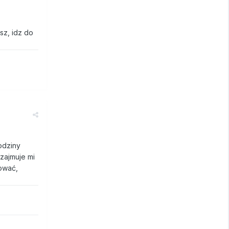
sz, idz do
godziny
 zajmuje mi
rować,
.