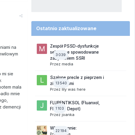
Ostatnio zaktualizowane
Zespół PSSD-dysfunkcje
eniami na
seksualne spowodowane
chwilowym
3 039
zażywaniem SSRI
Przez
media
 mi sie
Szalone precle z pieprzem i
.
13 540
ziemniakami
 potem mala
Przez
lily was here
padlo mnie
ego,
FLUPENTIKSOL (Fluanxol,
z demencji
1 103
Fluanxol Depot)
Przez
joanka
Wkurza mnie:
22 194
Przez
linka