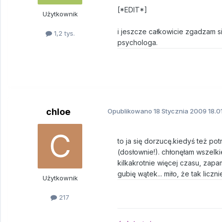
[*EDIT*]
Użytkownik
i jeszcze całkowicie zgadzam si
1,2 tys.
psychologa.
chloe
Opublikowano
18 Stycznia 2009
18.0
to ja się dorzucę.kiedyś też po
(dosłownie!). chłonęłam wszelki
kilkakrotnie więcej czasu, zapam
gubię wątek... miło, że tak liczn
Użytkownik
217