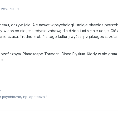
.2025 18:53
u, oczywiście. Ale nawet w psychologii istnieje piramida potrze
y w coś co nie jest jedynie zabawą dla dzieci i mi się nie udaje. Głó
janie czasu. Trudno zrobić z tego kulturę wyższą, z jakiegoś strzela
lozoficznym: Planescape Torment i Disco Elysium. Kiedy w nie gram 
nsu.
.
e psychiczne, np. apoteoza."