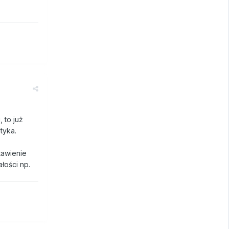
 to już
tyka.
tawienie
łości np.