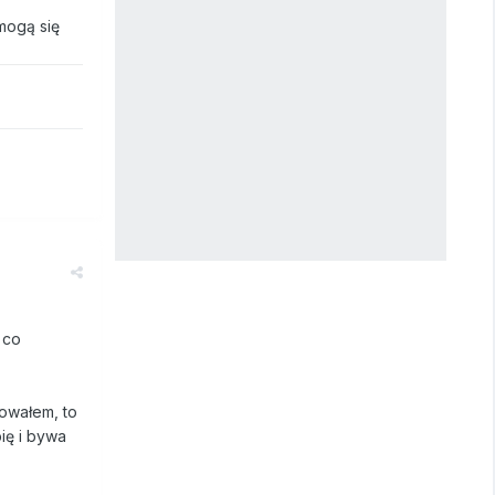
mogą się
 co
lowałem, to
ię i bywa