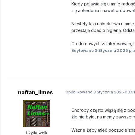
Kiedy pojawia się u mnie radoś
się anhedonia i nawet próbował
Niestety taki unlock trwa u mnie
przestaję dbać o higienę. Ods
Co do nowych zainteresowań, to 
Edytowane
3 Stycznia 2025
prz
naftan_limes
Opublikowano
3 Stycznia 2025
03.01
Choroby często wiążą się z po
źle nie było, na memy zawsze mi
Ważne żeby mieć poczucie znacze
Użytkownik