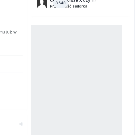
Co jest gorsze X czy Y?
8 648
Przez Gość sailorka
 mu już w