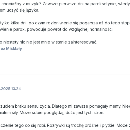
ć chociażby z muzyki? Zawsze pierwsze dni na paroksetynie, wtedy
em uczyć się języka.
 tylko kilka dni, po czym rozleniwienie się pogarsza aż do tego stop
tawienie parox, powoduje powrót do względnej normalności.
niestety nic nie jest mnie w stanie zainteresować.
ez MiśMały
.2025 13:24
czuciem braku sensu życia. Dlatego mi zawsze pomagały memy. Nie
ałem siły. Może sobie pooglądaj, dużo jest tych stron.
nie tego co się robi. Rozrywki są trochę próżne i płytkie. Może za