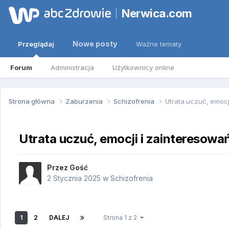
Nerwica.com
Nowe posty
Przeglądaj
Ważne tematy
Forum
Administracja
Użytkownicy online
Strona główna
Zaburzenia
Schizofrenia
Utrata uczuć, emocj
Utrata uczuć, emocji i zainteresowa
Przez Gość
2 Stycznia 2025
w
Schizofrenia
1
2
DALEJ
Strona 1 z 2