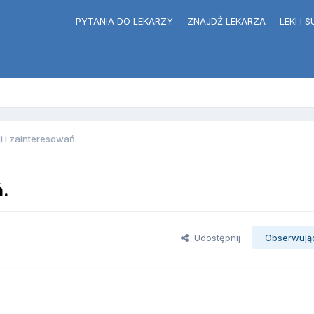
PYTANIA DO LEKARZY
ZNAJDŹ LEKARZA
LEKI I
i i zainteresowań.
ń.
Udostępnij
Obserwują