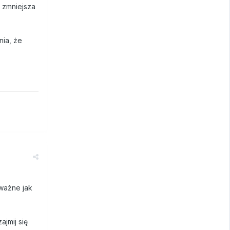
 zmniejsza
nia, że
ważne jak
jmij się