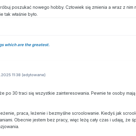
róbuj poszukać nowego hobby. Człowiek się zmienia a wraz z nim 
e tak właśnie było.
gs which are the greatest.
.2025 11:38
(edytowane)
, że po 30 traci się wszystkie zainteresowania. Pewnie te osoby mają
leżenie, praca, leżenie i bezmyślne scroolowanie. Kiedyś jak scroo
niami. Obecnie jestem bez pracy, więc leżę cały czas i udaję, że śp
azjowania.