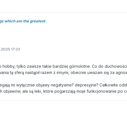
gs which are the greatest.
.2025 17:23
go hobby, tylko zawsze takie bardziej górnolotne. Co do duchowości,
ania tą sferą nastąpił razem z innymi, obecnie uważam się za agnos
olegają mi wyłącznie objawy negatywne? depresyjne? Całkowite ods
h objawów, ale są leki, które pogarszają moje funkcjonowanie po ca