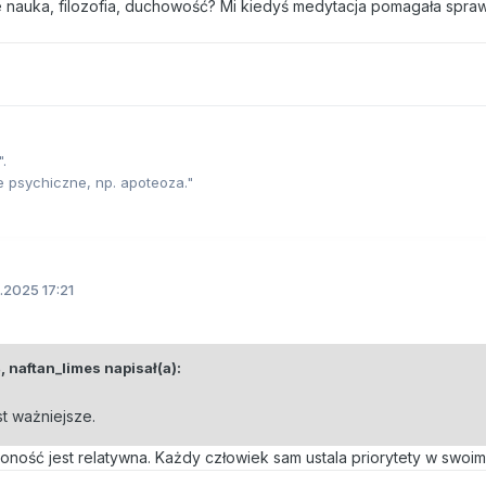
 nauka, filozofia, duchowość? Mi kiedyś medytacja pomagała spraw
.
e psychiczne, np. apoteoza."
.2025 17:21
4,
naftan_limes
napisał(a):
st ważniejsze.
ność jest relatywna. Każdy człowiek sam ustala priorytety w swoim