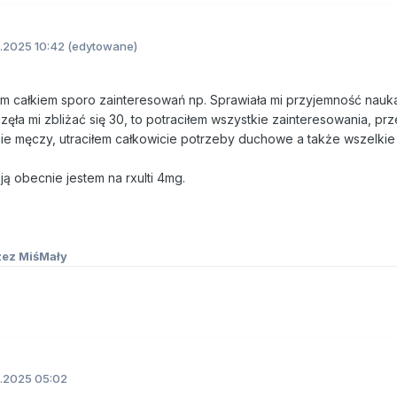
.2025 10:42
(edytowane)
em całkiem sporo zainteresowań np. Sprawiała mi przyjemność nauk
ęła mi zbliżać się 30, to potraciłem wszystkie zainteresowania, pr
ie męczy, utraciłem całkowicie potrzeby duchowe a także wszelki
ą obecnie jestem na rxulti 4mg.
ez MiśMały
.2025 05:02