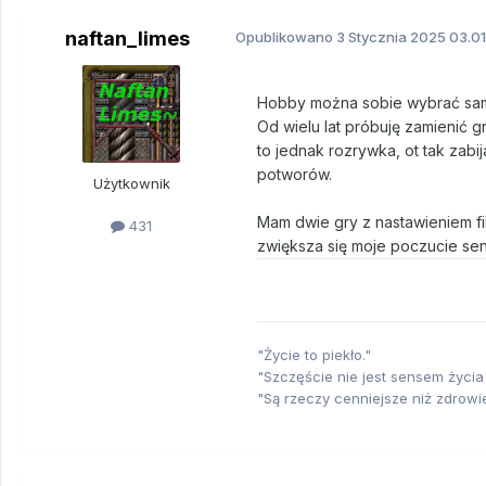
naftan_limes
Opublikowano
3 Stycznia 2025
03.01
Hobby można sobie wybrać samem
Od wielu lat próbuję zamienić gr
to jednak rozrywka, ot tak zabi
potworów.
Użytkownik
Mam dwie gry z nastawieniem fi
431
zwiększa się moje poczucie se
"Życie to piekło."
"Szczęście nie jest sensem życia"
"Są rzeczy cenniejsze niż zdrowi