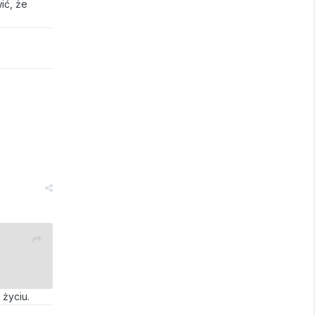
ić, że
 życiu.