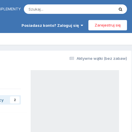
 SUPLEMENTY
Zarejestruj się
Posiadasz konto? Zaloguj się
Aktywne wątki (bez zabaw)
cy
2