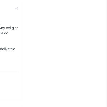
b.
wny cel gier
nia do
delikatnie