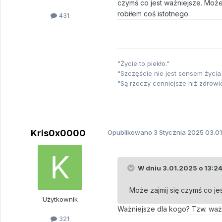
czymś co jest ważniejsze. Może
robiłem coś istotnego.
431
"Życie to piekło."
"Szczęście nie jest sensem życia"
"Są rzeczy cenniejsze niż zdrowi
Kris0x0000
Opublikowano
3 Stycznia 2025
03.01
W dniu 3.01.2025 o 13:2
Może zajmij się czymś co je
Użytkownik
Ważniejsze dla kogo? Tzw. ważo
321