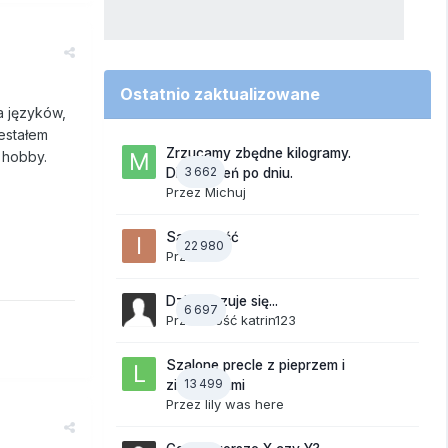
Ostatnio zaktualizowane
a języków,
zestałem
Zrzucamy zbędne kilogramy.
e hobby.
3 662
Dieta dzień po dniu.
Przez
Michuj
Samotność
22 980
Przez
ixi
Dzisiaj czuje się...
6 697
Przez Gość katrin123
Szalone precle z pieprzem i
13 499
ziemniakami
Przez
lily was here