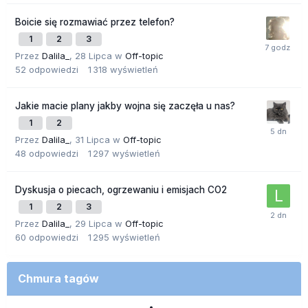
Boicie się rozmawiać przez telefon?
1
2
3
Przez
Dalila_
,
28 Lipca
w
Off-topic
52
odpowiedzi
1 318
wyświetleń
Jakie macie plany jakby wojna się zaczęła u nas?
1
2
Przez
Dalila_
,
31 Lipca
w
Off-topic
48
odpowiedzi
1 297
wyświetleń
Dyskusja o piecach, ogrzewaniu i emisjach CO2
1
2
3
Przez
Dalila_
,
29 Lipca
w
Off-topic
60
odpowiedzi
1 295
wyświetleń
Chmura tagów