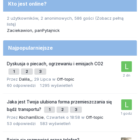
Kto jest online?
2 użytkowników, 2 anonimowych, 586 gości
(Zobacz pełną
listę)
Zaciekawion
panPytajnick
Najpopularniejsze
Dyskusja o piecach, ogrzewaniu i emisjach CO2
1
2
3
Przez
Dalila_
,
29 Lipca
w
Off-topic
60
odpowiedzi
1 295
wyświetleń
Jaka jest Twoja ulubiona forma przemieszczania się
bądź transportu?
1
2
3
Przez
KochamElcie
,
Czwartek o 18:58
w
Off-topic
53
odpowiedzi
583
wyświetleń