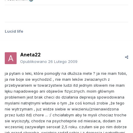
Lucid life
Aneta22
Opublikowano
26 Lutego 2009
ja pytam o leki, które pomogły na dłuższa mete ? ja nie mam fobii,
ja nie boje sie wychodzić , nie mam leków zwiazanych z
przebywaniem w towarzystwie ludzi itd jednym słowem nie mam
lęku napadowego ani objawów fizycznych. moim głównym
problemem jest brak checi do działania depresja spowodowana
myslami natrętnymi własnie o tym ,że coś komuś zrobie ,że tego
nie wytrzymam , juz widze siebie w wiezieniu(znienawidzona
przez ludzi itd) chore ... :/ chciałabym aby te mysli chociaz troche
sie wyciszyły, chodze na psychoteprie od miesiaca, dodam ze
wczesniej zazywałąm seroxat 2,5 roku. czułam sie po nim dobrze
jak przed choroba, swietnie radził sobie i z derpesja i natrętbymi