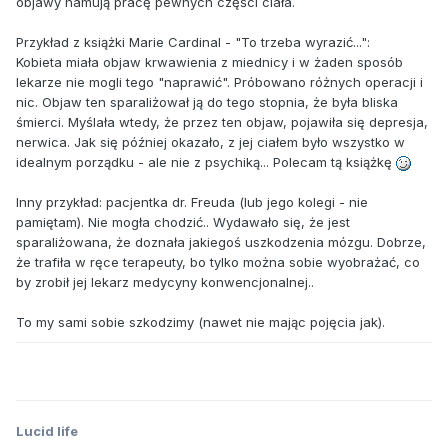
objawy hamują pracę pewnych części ciała.
Przykład z książki Marie Cardinal - "To trzeba wyrazić...":
Kobieta miała objaw krwawienia z miednicy i w żaden sposób
lekarze nie mogli tego "naprawić". Próbowano różnych operacji i
nic. Objaw ten sparaliżował ją do tego stopnia, że była bliska
śmierci. Myślała wtedy, że przez ten objaw, pojawiła się depresja,
nerwica. Jak się później okazało, z jej ciałem było wszystko w
idealnym porządku - ale nie z psychiką... Polecam tą książkę
Inny przykład: pacjentka dr. Freuda (lub jego kolegi - nie
pamiętam). Nie mogła chodzić.. Wydawało się, że jest
sparaliżowana, że doznała jakiegoś uszkodzenia mózgu. Dobrze,
że trafiła w ręce terapeuty, bo tylko można sobie wyobrażać, co
by zrobił jej lekarz medycyny konwencjonalnej..
To my sami sobie szkodzimy (nawet nie mając pojęcia jak).
Lucid life