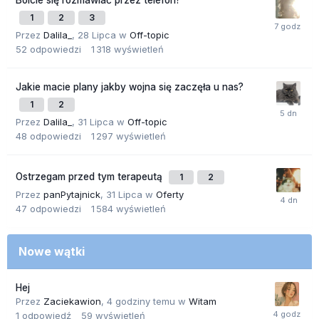
Boicie się rozmawiać przez telefon?
1
2
3
Przez
Dalila_
,
28 Lipca
w
Off-topic
52
odpowiedzi
1 318
wyświetleń
Jakie macie plany jakby wojna się zaczęła u nas?
1
2
Przez
Dalila_
,
31 Lipca
w
Off-topic
48
odpowiedzi
1 297
wyświetleń
Ostrzegam przed tym terapeutą
1
2
Przez
panPytajnick
,
31 Lipca
w
Oferty
47
odpowiedzi
1 584
wyświetleń
Nowe wątki
Hej
Przez
Zaciekawion
,
4 godziny temu
w
Witam
1
odpowiedź
59
wyświetleń