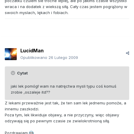
poczatku czulem sie troche lepiej, ale po jakims czasie wszystko
wraca i na dodatek z wiekszą siłą. Cały czas jestem pogrążony w
swoich myslach, lękach i fobiach.
LucidMan
Opublikowano
26 Lutego 2009
Cytat
jaki lek pomógł wam na natręctwa mysli typu coś komuś
zrobie ,oszaleje itd??
Z lekami przeważnie jest tak, że ten sam lek jednemu pomoże, a
innemu zaszkodzi.
Poza tym, lek likwiduje objawy, a nie przyczyny, więc objawy
odzywają się po pewnym czasie ze zwielokrotnioną siłą.
Pozdrawiam