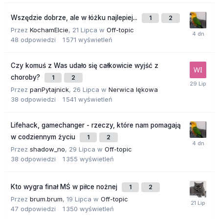
Wszędzie dobrze, ale w łóżku najlepiej...
1
2
Przez
KochamElcie
,
21 Lipca
w
Off-topic
48
odpowiedzi
1 571
wyświetleń
Czy komuś z Was udało się całkowicie wyjść z
choroby?
1
2
Przez
panPytajnick
,
26 Lipca
w
Nerwica lękowa
38
odpowiedzi
1 541
wyświetleń
Lifehack, gamechanger - rzeczy, które nam pomagają
w codziennym życiu
1
2
Przez
shadow_no
,
29 Lipca
w
Off-topic
38
odpowiedzi
1 355
wyświetleń
Kto wygra finał MŚ w piłce nożnej
1
2
Przez
brum.brum
,
19 Lipca
w
Off-topic
47
odpowiedzi
1 350
wyświetleń