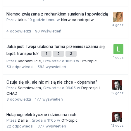
Niemoc związana z rachunkiem sumienia i spowiedzią
Przez
take
,
10 godzin temu
w
Nerwica natręctw
4
odpowiedzi
90
wyświetleń
Jaka jest Twoja ulubiona forma przemieszczania się
bądź transportu?
1
2
3
Przez
KochamElcie
,
Czwartek o 18:58
w
Off-topic
53
odpowiedzi
583
wyświetleń
Czuje się ok, ale nic mi się nie chce - dopamina?
Przez
Samniewiem
,
Czwartek o 09:05
w
Depresja i
CHAD
3
odpowiedzi
177
wyświetleń
Hulajnogi elektryczne i dzieci na nich
Przez
Dalila_
,
Środa o 11:05
w
Off-topic
22
odpowiedzi
377
wyświetleń