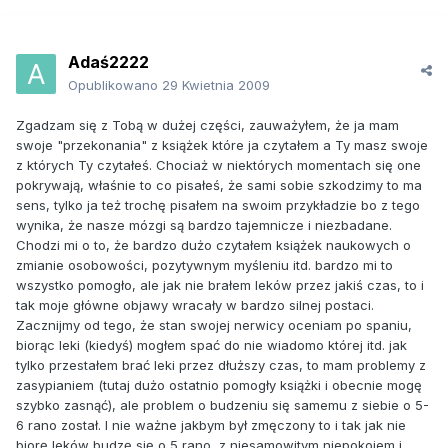
Adaś2222
Opublikowano
29 Kwietnia 2009
Zgadzam się z Tobą w dużej części, zauważyłem, że ja mam
swoje "przekonania" z książek które ja czytałem a Ty masz swoje
z których Ty czytałeś. Chociaż w niektórych momentach się one
pokrywają, właśnie to co pisałeś, że sami sobie szkodzimy to ma
sens, tylko ja też trochę pisałem na swoim przykładzie bo z tego
wynika, że nasze mózgi są bardzo tajemnicze i niezbadane.
Chodzi mi o to, że bardzo dużo czytałem książek naukowych o
zmianie osobowości, pozytywnym myśleniu itd. bardzo mi to
wszystko pomogło, ale jak nie brałem leków przez jakiś czas, to i
tak moje główne objawy wracały w bardzo silnej postaci.
Zacznijmy od tego, że stan swojej nerwicy oceniam po spaniu,
biorąc leki (kiedyś) mogłem spać do nie wiadomo której itd. jak
tylko przestałem brać leki przez dłuższy czas, to mam problemy z
zasypianiem (tutaj dużo ostatnio pomogły książki i obecnie mogę
szybko zasnąć), ale problem o budzeniu się samemu z siebie o 5-
6 rano został. I nie ważne jakbym był zmęczony to i tak jak nie
biorę leków budzę się o 5 rano, z niesamowitym niepokojem i