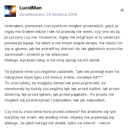
LucidMan
Opublikowano
29 Kwietnia 2009
Uniknąłem, ponieważ rzeczywiście mogłem przesadzić, gdyż ja
nigdy nie brałem leków i tak na prawdę nie wiem, czy one leczą
przyczyny czy nie. Osobiście, nigdy nie mógł bym w to uwierzyć,
ponieważ będąc na takim a nie innym etapie terapii, nie mieści mi
się w głowie, jak lek potrafił by dotrzeć do tak głębokich wzorców
zachowań i zmienić je na właściwe.
Dlatego wyrażam taką, a nie inną opinię na ich temat.
Te pytanie mnie szczególnie zadziwiło: "jaki lek pomógł wam na
natręctwa mysli typu coś komuś zrobie ,oszaleje itd??"
To znaczyłoby że mogłyby istnieć tak precyzyjne leki, że
niwelowały by każdy szczególny lęk: lęk przed ludźmi, lęk przed
śmiercią, lęk przed lękiem, lęk przed pająkami... Po prostu nie
mogłem się powstrzymać i odpisałem, tak jak odpisałem..
Czy ma tu znaczenie kora przedczołowa? Na anatomii się tym
bardziej nie znam, ale według mnie, objawy nie pojawiają się
dlatego, że jakiś narząd nie działa, tylko na odwrót - nasze