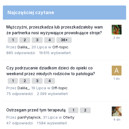
Najczęściej czytane
Mężczyźni, przeszkadza lub przeszkadzałoby wam
że partnerka nosi wyzywające prowokujące stroje?
1
2
3
4
36
Przez
Dalila_
,
20 Lipca
w
Off-topic
885
odpowiedzi
19 615
wyświetleń
Czy podrzucanie dziadkom dzieci do opieki co
weekend przez młodych rodziców to patologia?
1
2
3
4
Przez
Dalila_
,
19 Lipca
w
Off-topic
75
odpowiedzi
2 399
wyświetleń
Ostrzegam przed tym terapeutą
1
2
Przez
panPytajnick
,
31 Lipca
w
Oferty
47
odpowiedzi
1 584
wyświetleń