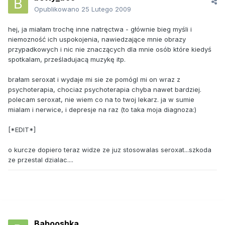
Opublikowano
25 Lutego 2009
hej, ja miałam trochę inne natręctwa - głównie bieg myśli i
niemozność ich uspokojenia, nawiedzające mnie obrazy
przypadkowych i nic nie znaczących dla mnie osób które kiedyś
spotkalam, prześladujacą muzykę itp.
brałam seroxat i wydaje mi sie ze pomógl mi on wraz z
psychoterapia, chociaz psychoterapia chyba nawet bardziej.
polecam seroxat, nie wiem co na to twoj lekarz. ja w sumie
mialam i nerwice, i depresje na raz (to taka moja diagnoza:)
[*EDIT*]
o kurcze dopiero teraz widze ze juz stosowalas seroxat...szkoda
ze przestal dzialac....
Babooshka