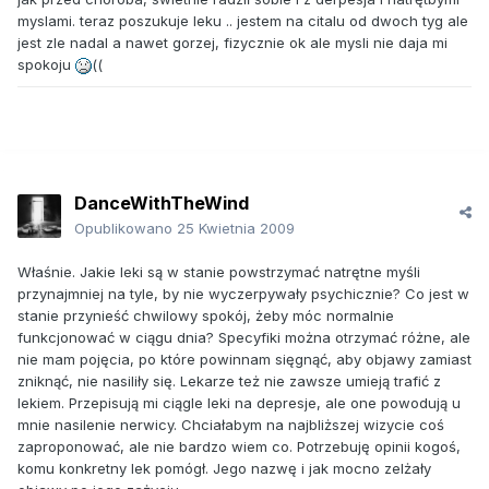
myslami. teraz poszukuje leku .. jestem na citalu od dwoch tyg ale
jest zle nadal a nawet gorzej, fizycznie ok ale mysli nie daja mi
spokoju
((
DanceWithTheWind
Opublikowano
25 Kwietnia 2009
Właśnie. Jakie leki są w stanie powstrzymać natrętne myśli
przynajmniej na tyle, by nie wyczerpywały psychicznie? Co jest w
stanie przynieść chwilowy spokój, żeby móc normalnie
funkcjonować w ciągu dnia? Specyfiki można otrzymać różne, ale
nie mam pojęcia, po które powinnam sięgnąć, aby objawy zamiast
zniknąć, nie nasiliły się. Lekarze też nie zawsze umieją trafić z
lekiem. Przepisują mi ciągle leki na depresje, ale one powodują u
mnie nasilenie nerwicy. Chciałabym na najbliższej wizycie coś
zaproponować, ale nie bardzo wiem co. Potrzebuję opinii kogoś,
komu konkretny lek pomógł. Jego nazwę i jak mocno zelżały