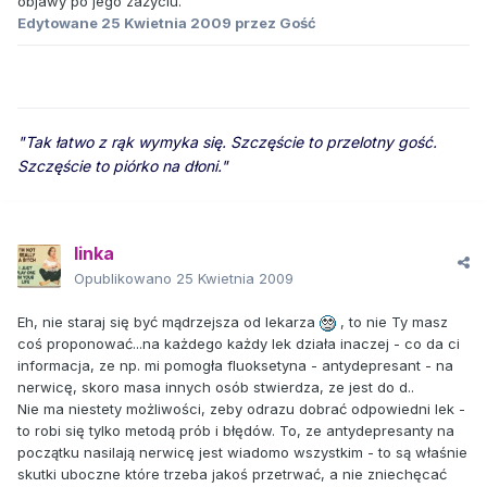
objawy po jego zażyciu.
Edytowane
25 Kwietnia 2009
przez Gość
"Tak łatwo z rąk wymyka się. Szczęście to przelotny gość.
Szczęście to piórko na dłoni."
linka
Opublikowano
25 Kwietnia 2009
Eh, nie staraj się być mądrzejsza od lekarza
, to nie Ty masz
coś proponować...na każdego każdy lek działa inaczej - co da ci
informacja, ze np. mi pomogła fluoksetyna - antydepresant - na
nerwicę, skoro masa innych osób stwierdza, ze jest do d..
Nie ma niestety możliwości, zeby odrazu dobrać odpowiedni lek -
to robi się tylko metodą prób i błędów. To, ze antydepresanty na
początku nasilają nerwicę jest wiadomo wszystkim - to są właśnie
skutki uboczne które trzeba jakoś przetrwać, a nie zniechęcać