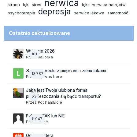
nerwica
lęk
lęki
strach
stres
nerwica natręctw
depresja
psychoterapia
nerwica lękowa
samotność
Ostatnio zaktualizowane
Wakacje 2026
101
Przez
sailorka
Szalone precle z pieprzem i ziemniakami
13 787
Przez
lily was here
Jaka jest Twoja ulubiona forma
53
przemieszczania się bądź transportu?
Przez
KochamElcie
Pytania TAK lub NIE
11 947
Przez Gość
Ostatnia litera