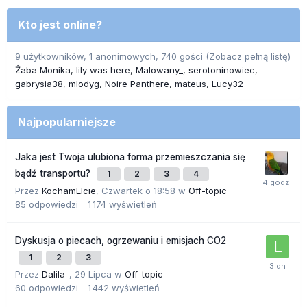
Kto jest online?
9 użytkowników, 1 anonimowych, 740 gości
(Zobacz pełną listę)
Żaba Monika
lily was here
Malowany_
serotoninowiec
gabrysia38
mlodyg
Noire Panthere
mateus
Lucy32
Najpopularniejsze
Jaka jest Twoja ulubiona forma przemieszczania się
bądź transportu?
1
2
3
4
Przez
KochamElcie
,
Czwartek o 18:58
w
Off-topic
85
odpowiedzi
1 174
wyświetleń
Dyskusja o piecach, ogrzewaniu i emisjach CO2
1
2
3
Przez
Dalila_
,
29 Lipca
w
Off-topic
60
odpowiedzi
1 442
wyświetleń