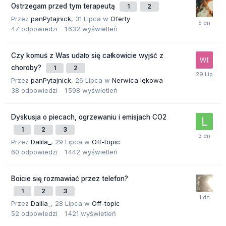
Ostrzegam przed tym terapeutą
1
2
Przez
panPytajnick
,
31 Lipca
w
Oferty
47
odpowiedzi
1 632
wyświetleń
Czy komuś z Was udało się całkowicie wyjść z
choroby?
1
2
Przez
panPytajnick
,
26 Lipca
w
Nerwica lękowa
38
odpowiedzi
1 598
wyświetleń
Dyskusja o piecach, ogrzewaniu i emisjach CO2
1
2
3
Przez
Dalila_
,
29 Lipca
w
Off-topic
60
odpowiedzi
1 442
wyświetleń
Boicie się rozmawiać przez telefon?
1
2
3
Przez
Dalila_
,
28 Lipca
w
Off-topic
52
odpowiedzi
1 421
wyświetleń