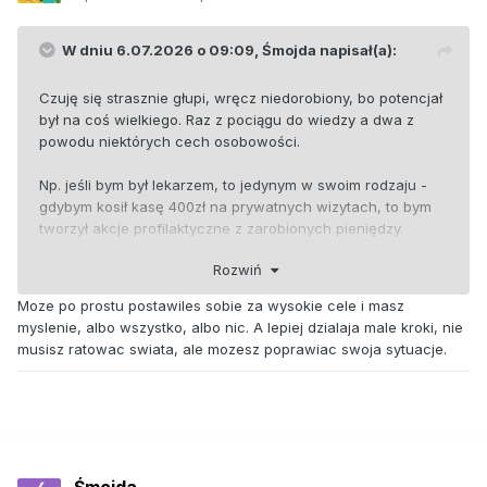
W dniu 6.07.2026 o 09:09,
Śmojda
napisał(a):
Czuję się strasznie głupi, wręcz niedorobiony, bo potencjał
był na coś wielkiego. Raz z pociągu do wiedzy a dwa z
powodu niektórych cech osobowości.
Np. jeśli bym był lekarzem, to jedynym w swoim rodzaju -
gdybym kosił kasę 400zł na prywatnych wizytach, to bym
tworzył akcje profilaktyczne z zarobionych pieniędzy.
Rozwiń
Gdybym miał kupę kasy poprzez prowadzenie firmy, to bym
fundował miastu jakieś ciekawe rzeczy.
Moze po prostu postawiles sobie za wysokie cele i masz
myslenie, albo wszystko, albo nic. A lepiej dzialaja male kroki, nie
Niestety do żadnego , normalnego, zawodu się nie nadaję.
musisz ratowac swiata, ale mozesz poprawiac swoja sytuacje.
Albo z powodu niedostępnego wykształcenia, albo
niektórych cech osobowości. Nie nadawałbym się więc do
prowadzenia firmy, bo jestem skrajnie za uczciwy i nie
jestem ryzykantem, zwłaszcza, by robić jakieś
szachermachery.