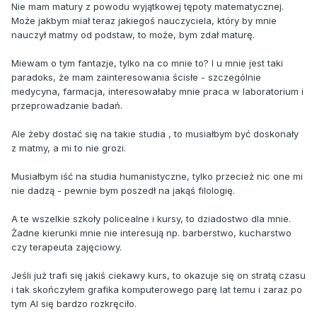
Nie mam matury z powodu wyjątkowej tępoty matematycznej.
Może jakbym miał teraz jakiegoś nauczyciela, który by mnie
nauczył matmy od podstaw, to może, bym zdał maturę.
Miewam o tym fantazje, tylko na co mnie to? I u mnie jest taki
paradoks, że mam zainteresowania ścisłe - szczególnie
medycyna, farmacja, interesowałaby mnie praca w laboratorium i
przeprowadzanie badań.
Ale żeby dostać się na takie studia , to musiałbym być doskonały
z matmy, a mi to nie grozi.
Musiałbym iść na studia humanistyczne, tylko przecież nic one mi
nie dadzą - pewnie bym poszedł na jakąś filologię.
A te wszelkie szkoły policealne i kursy, to dziadostwo dla mnie.
Żadne kierunki mnie nie interesują np. barberstwo, kucharstwo
czy terapeuta zajęciowy.
Jeśli już trafi się jakiś ciekawy kurs, to okazuje się on stratą czasu
i tak skończyłem grafika komputerowego parę lat temu i zaraz po
tym AI się bardzo rozkręciło.