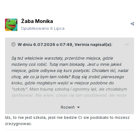
Żaba Monika
Opublikowano
6 Lipca
W dniu 6.07.2026 o 07:48,
Verinia
napisał(a):
Są też właściwie warsztaty, przeróżne miejsca, gdzie
możemy coś robić. Tutaj mam blokadę. Jest u mnie jakieś
miejsce, gdzie odbywa się kurs poetycki. Chciałam iść, nadal
chcę, ale co ja bym tam robiła? Boję się zrobić pierwszego
kroku, gdzie mogłabym wejść w miejsce podobne do
"szkoły". Mam traumę szkolną i ogromny lęk, ale chciałabym
spróbować. Nie wiem, czego się tam spodziewać, ale może
zaryzykuję. Kurde, no mega mnie to trapi.
Rozwiń
Idz, to nie jest szkola, jesli nie bedzie Ci sie podobalo to mozesz
zrezygnowac.