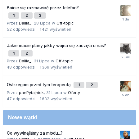
Boicie się rozmawiać przez telefon?
1
2
3
Przez
Dalila_
,
28 Lipca
w
Off-topic
52
odpowiedzi
1 421
wyświetleń
Jakie macie plany jakby wojna się zaczęła u nas?
1
2
Przez
Dalila_
,
31 Lipca
w
Off-topic
48
odpowiedzi
1 369
wyświetleń
Ostrzegam przed tym terapeutą
1
2
Przez
panPytajnick
,
31 Lipca
w
Oferty
47
odpowiedzi
1 632
wyświetleń
Nowe wątki
Co wywinęliśmy za młodu...?