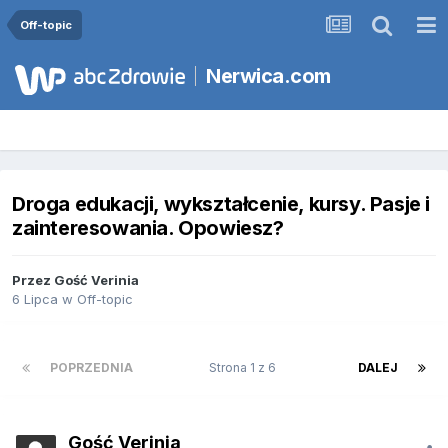
Off-topic
Nerwica.com
Droga edukacji, wykształcenie, kursy. Pasje i
zainteresowania. Opowiesz?
Przez Gość Verinia
6 Lipca
w
Off-topic
POPRZEDNIA
Strona 1 z 6
DALEJ
Gość Verinia