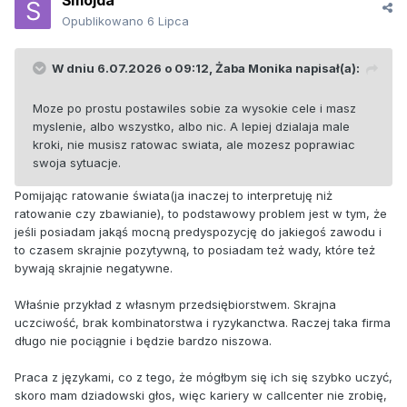
Śmojda
Opublikowano
6 Lipca
W dniu 6.07.2026 o 09:12,
Żaba Monika
napisał(a):
Moze po prostu postawiles sobie za wysokie cele i masz
myslenie, albo wszystko, albo nic. A lepiej dzialaja male
kroki, nie musisz ratowac swiata, ale mozesz poprawiac
swoja sytuacje.
Pomijając ratowanie świata(ja inaczej to interpretuję niż
ratowanie czy zbawianie), to podstawowy problem jest w tym, że
jeśli posiadam jakąś mocną predyspozycję do jakiegoś zawodu i
to czasem skrajnie pozytywną, to posiadam też wady, które też
bywają skrajnie negatywne.
Właśnie przykład z własnym przedsiębiorstwem. Skrajna
uczciwość, brak kombinatorstwa i ryzykanctwa. Raczej taka firma
długo nie pociągnie i będzie bardzo niszowa.
Praca z językami, co z tego, że mógłbym się ich się szybko uczyć,
skoro mam dziadowski głos, więc kariery w callcenter nie zrobię,