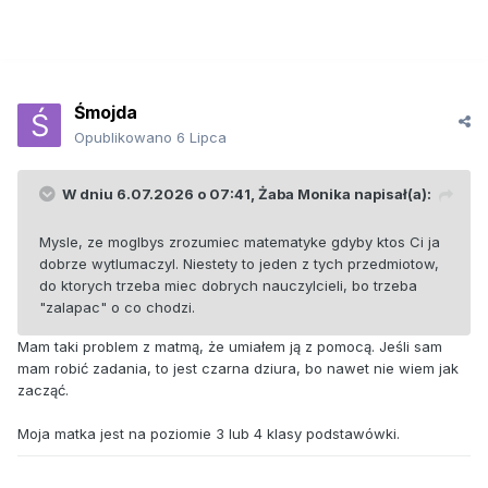
Śmojda
Opublikowano
6 Lipca
W dniu 6.07.2026 o 07:41,
Żaba Monika
napisał(a):
Mysle, ze moglbys zrozumiec matematyke gdyby ktos Ci ja
dobrze wytlumaczyl. Niestety to jeden z tych przedmiotow,
do ktorych trzeba miec dobrych nauczylcieli, bo trzeba
"zalapac" o co chodzi.
Mam taki problem z matmą, że umiałem ją z pomocą. Jeśli sam
mam robić zadania, to jest czarna dziura, bo nawet nie wiem jak
zacząć.
Moja matka jest na poziomie 3 lub 4 klasy podstawówki.