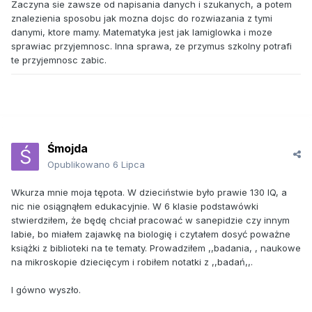
Zaczyna sie zawsze od napisania danych i szukanych, a potem
znalezienia sposobu jak mozna dojsc do rozwiazania z tymi
danymi, ktore mamy. Matematyka jest jak lamiglowka i moze
sprawiac przyjemnosc. Inna sprawa, ze przymus szkolny potrafi
te przyjemnosc zabic.
Śmojda
Opublikowano
6 Lipca
Wkurza mnie moja tępota. W dzieciństwie było prawie 130 IQ, a
nic nie osiągnąłem edukacyjnie. W 6 klasie podstawówki
stwierdziłem, że będę chciał pracować w sanepidzie czy innym
labie, bo miałem zajawkę na biologię i czytałem dosyć poważne
książki z biblioteki na te tematy. Prowadziłem ,,badania, , naukowe
na mikroskopie dziecięcym i robiłem notatki z ,,badań,,.
I gówno wyszło.