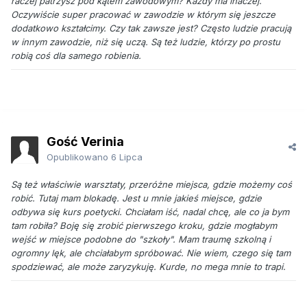
raczej patrzysz pod kątem zawodowym? Każdy ma inaczej.
Oczywiście super pracować w zawodzie w którym się jeszcze
dodatkowo kształcimy. Czy tak zawsze jest? Często ludzie pracują
w innym zawodzie, niż się uczą. Są też ludzie, którzy po prostu
robią coś dla samego robienia.
Gość Verinia
Opublikowano
6 Lipca
Są też właściwie warsztaty, przeróżne miejsca, gdzie możemy coś
robić. Tutaj mam blokadę. Jest u mnie jakieś miejsce, gdzie
odbywa się kurs poetycki. Chciałam iść, nadal chcę, ale co ja bym
tam robiła? Boję się zrobić pierwszego kroku, gdzie mogłabym
wejść w miejsce podobne do "szkoły". Mam traumę szkolną i
ogromny lęk, ale chciałabym spróbować. Nie wiem, czego się tam
spodziewać, ale może zaryzykuję. Kurde, no mega mnie to trapi.