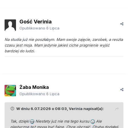
Gość Verinia
Opublikowano
6 Lipca
Na studia już nie poszłabym. Mam swoje zajęcie, zarobek, a reszta
czasu jest moja. Mam jedynie jakieś ciche pragnienie wyjść
bardziej do ludzi.
Żaba Monika
Opublikowano
6 Lipca
W dniu 6.07.2026 o 08:03,
Verinia
napisał(a):
Tak, dzięki
Niestety już nie ma tego kursu
Ale
plastyczne też mogą być fajne. Chcę obczaić. Chyba dodałaś