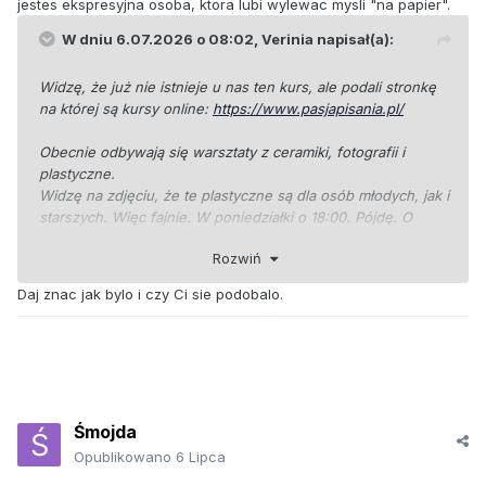
jestes ekspresyjna osoba, ktora lubi wylewac mysli "na papier".
W dniu 6.07.2026 o 08:02,
Verinia
napisał(a):
Widzę, że już nie istnieje u nas ten kurs, ale podali stronkę
na której są kursy online:
https://www.pasjapisania.pl/
Obecnie odbywają się warsztaty z ceramiki, fotografii i
plastyczne.
Widzę na zdjęciu, że te plastyczne są dla osób młodych, jak i
starszych. Więc fajnie. W poniedziałki o 18:00. Pójdę. O
kurde. To dzisiaj. Lol
Ale dałam słowo, więc pójdę.
Rozwiń
Daj znac jak bylo i czy Ci sie podobalo.
Śmojda
Opublikowano
6 Lipca