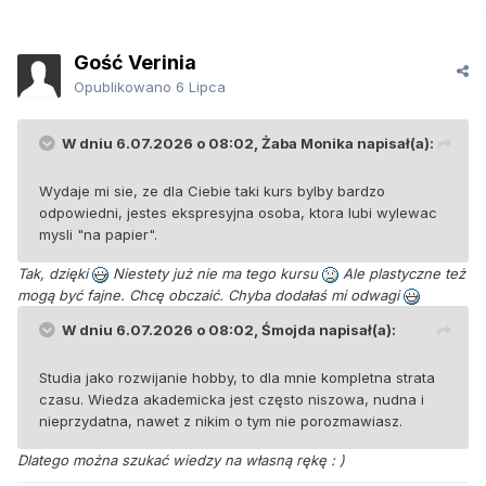
Gość Verinia
Opublikowano
6 Lipca
W dniu 6.07.2026 o 08:02,
Żaba Monika
napisał(a):
Wydaje mi sie, ze dla Ciebie taki kurs bylby bardzo
odpowiedni, jestes ekspresyjna osoba, ktora lubi wylewac
mysli "na papier".
Tak, dzięki
Niestety już nie ma tego kursu
Ale plastyczne też
mogą być fajne. Chcę obczaić. Chyba dodałaś mi odwagi
W dniu 6.07.2026 o 08:02,
Śmojda
napisał(a):
Studia jako rozwijanie hobby, to dla mnie kompletna strata
czasu. Wiedza akademicka jest często niszowa, nudna i
nieprzydatna, nawet z nikim o tym nie porozmawiasz.
Dlatego można szukać wiedzy na własną rękę
: )