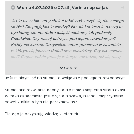
W dniu 6.07.2026 o 07:45,
Verinia
napisał(a):
A nie masz tak, żeby chcieć robić coś, uczyć się dla samego
siebie? Dla pogłębiania wiedzy? Np. niekoniecznie muszą to
być kursy, ale np. dobre książki naukowy lub podcasty.
Cokolwiek. Czy raczej patrzysz pod kątem zawodowym?
Każdy ma inaczej. Oczywiście super pracować w zawodzie
w którym się jeszcze dodatkowo kształcimy. Czy tak zawsze
jest? Często ludzie pracują w innym zawodzie, niż się uczą.
Są też ludzie, którzy po prostu robią coś dla samego
Rozwiń
robienia.
Jeśli miałbym iść na studia, to wyłącznie pod kątem zawodowym.
Studia jako rozwijanie hobby, to dla mnie kompletna strata czasu.
Wiedza akademicka jest często niszowa, nudna i nieprzydatna,
nawet z nikim o tym nie porozmawiasz.
Dlatego ja pozyskuję wiedzę z internetu.