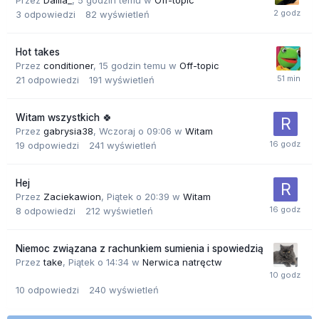
Przez
Dalila_
,
5 godzin temu
w
Off-topic
3
odpowiedzi
82
wyświetleń
Hot takes
Przez
conditioner
,
15 godzin temu
w
Off-topic
21
odpowiedzi
191
wyświetleń
Witam wszystkich 🍀
Przez
gabrysia38
,
Wczoraj o 09:06
w
Witam
19
odpowiedzi
241
wyświetleń
Hej
Przez
Zaciekawion
,
Piątek o 20:39
w
Witam
8
odpowiedzi
212
wyświetleń
Niemoc związana z rachunkiem sumienia i spowiedzią
Przez
take
,
Piątek o 14:34
w
Nerwica natręctw
10
odpowiedzi
240
wyświetleń