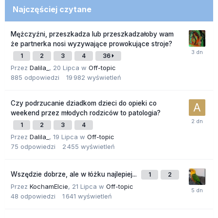
Najczęściej czytane
Mężczyźni, przeszkadza lub przeszkadzałoby wam
że partnerka nosi wyzywające prowokujące stroje?
1
2
3
4
36
Przez
Dalila_
,
20 Lipca
w
Off-topic
885
odpowiedzi
19 982
wyświetleń
Czy podrzucanie dziadkom dzieci do opieki co
weekend przez młodych rodziców to patologia?
1
2
3
4
Przez
Dalila_
,
19 Lipca
w
Off-topic
75
odpowiedzi
2 455
wyświetleń
Wszędzie dobrze, ale w łóżku najlepiej...
1
2
Przez
KochamElcie
,
21 Lipca
w
Off-topic
48
odpowiedzi
1 641
wyświetleń