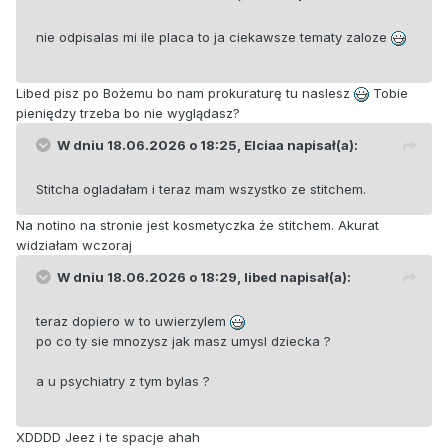
nie odpisalas mi ile placa to ja ciekawsze tematy zaloze
Libed pisz po Bożemu bo nam prokuraturę tu naslesz
Tobie
pieniędzy trzeba bo nie wyglądasz?
W dniu 18.06.2026 o 18:25,
Elciaa
napisał(a):
Stitcha ogladałam i teraz mam wszystko ze stitchem.
Na notino na stronie jest kosmetyczka że stitchem. Akurat
widziałam wczoraj
W dniu 18.06.2026 o 18:29,
libed
napisał(a):
teraz dopiero w to uwierzylem
po co ty sie mnozysz jak masz umysl dziecka ?
a u psychiatry z tym bylas ?
XDDDD Jeez i te spacje ahah