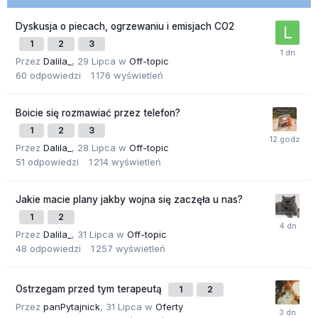
Dyskusja o piecach, ogrzewaniu i emisjach CO2
1
2
3
Przez
Dalila_
,
29 Lipca
w
Off-topic
60
odpowiedzi
1 176
wyświetleń
Boicie się rozmawiać przez telefon?
1
2
3
Przez
Dalila_
,
28 Lipca
w
Off-topic
51
odpowiedzi
1 214
wyświetleń
Jakie macie plany jakby wojna się zaczęła u nas?
1
2
Przez
Dalila_
,
31 Lipca
w
Off-topic
48
odpowiedzi
1 257
wyświetleń
Ostrzegam przed tym terapeutą
1
2
Przez
panPytajnick
,
31 Lipca
w
Oferty