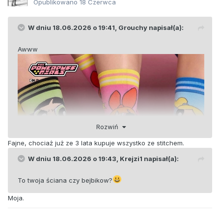
Opublikowano
18 Czerwca
W dniu 18.06.2026 o 19:41,
Grouchy
napisał(a):
Awww
Rozwiń
Fajne, chociaż już ze 3 lata kupuje wszystko ze stitchem.
W dniu 18.06.2026 o 19:43,
Krejzi1
napisał(a):
To twoja ściana czy bejbikow?
Moja.