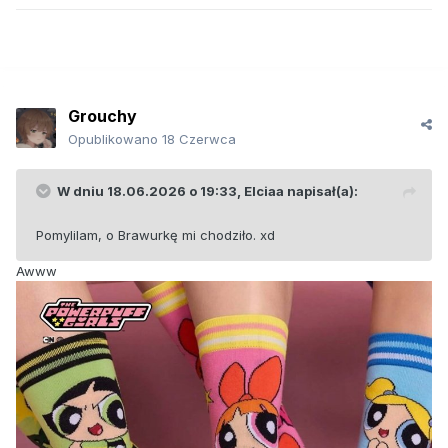
Grouchy
Opublikowano
18 Czerwca
W dniu 18.06.2026 o 19:33,
Elciaa
napisał(a):
Pomylilam, o Brawurkę mi chodziło. xd
Awww