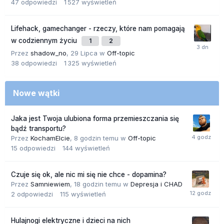
47
odpowiedzi
1 527
wyświetleń
Lifehack, gamechanger - rzeczy, które nam pomagają
w codziennym życiu
1
2
Przez
shadow_no
,
29 Lipca
w
Off-topic
38
odpowiedzi
1 325
wyświetleń
Nowe wątki
Jaka jest Twoja ulubiona forma przemieszczania się
bądź transportu?
Przez
KochamElcie
,
8 godzin temu
w
Off-topic
15
odpowiedzi
144
wyświetleń
Czuje się ok, ale nic mi się nie chce - dopamina?
Przez
Samniewiem
,
18 godzin temu
w
Depresja i CHAD
2
odpowiedzi
115
wyświetleń
Hulajnogi elektryczne i dzieci na nich