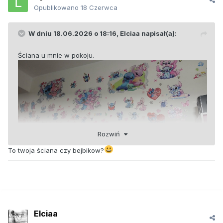
Opublikowano
18 Czerwca
W dniu 18.06.2026 o 18:16,
Elciaa
napisał(a):
Ściana u mnie w pokoju.
Rozwiń
To twoja ściana czy bejbikow?
Elciaa