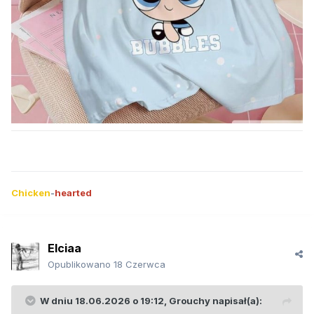
Chicken
-
hearted
Elciaa
Opublikowano
18 Czerwca
W dniu 18.06.2026 o 19:12,
Grouchy
napisał(a):