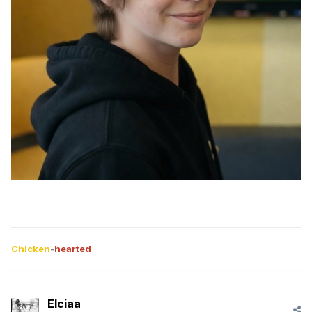
Chicken
-
hearted
Elciaa