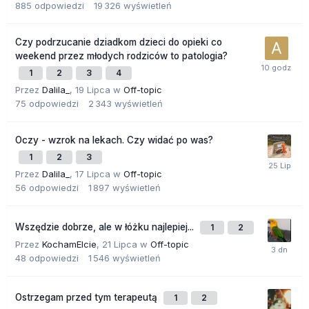
885
odpowiedzi
19 326
wyświetleń
Czy podrzucanie dziadkom dzieci do opieki co
weekend przez młodych rodziców to patologia?
1
2
3
4
Przez
Dalila_
,
19 Lipca
w
Off-topic
75
odpowiedzi
2 343
wyświetleń
Oczy - wzrok na lekach. Czy widać po was?
1
2
3
Przez
Dalila_
,
17 Lipca
w
Off-topic
56
odpowiedzi
1 897
wyświetleń
Wszędzie dobrze, ale w łóżku najlepiej...
1
2
Przez
KochamElcie
,
21 Lipca
w
Off-topic
48
odpowiedzi
1 546
wyświetleń
Ostrzegam przed tym terapeutą
1
2