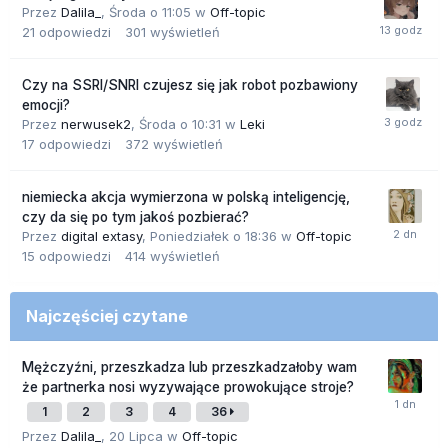
Przez
Dalila_
,
Środa o 11:05
w
Off-topic
21
odpowiedzi
301
wyświetleń
Czy na SSRI/SNRI czujesz się jak robot pozbawiony
emocji?
Przez
nerwusek2
,
Środa o 10:31
w
Leki
17
odpowiedzi
372
wyświetleń
niemiecka akcja wymierzona w polską inteligencję,
czy da się po tym jakoś pozbierać?
Przez
digital extasy
,
Poniedziałek o 18:36
w
Off-topic
15
odpowiedzi
414
wyświetleń
Najczęściej czytane
Mężczyźni, przeszkadza lub przeszkadzałoby wam
że partnerka nosi wyzywające prowokujące stroje?
1
2
3
4
36
Przez
Dalila_
,
20 Lipca
w
Off-topic