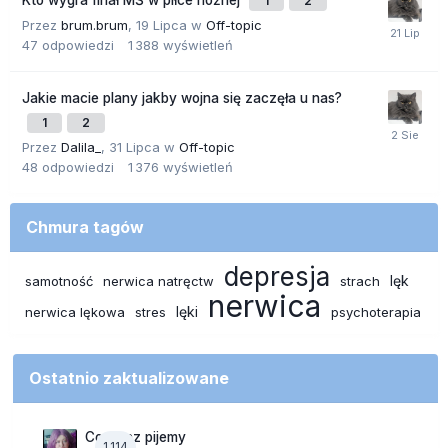
Kto wygra finał MŚ w piłce nożnej
1
2
Przez
brum.brum
,
19 Lipca
w
Off-topic
47
odpowiedzi
1 388
wyświetleń
Jakie macie plany jakby wojna się zaczęła u nas?
1
2
Przez
Dalila_
,
31 Lipca
w
Off-topic
48
odpowiedzi
1 376
wyświetleń
Chmura tagów
depresja
lęk
samotność
nerwica natręctw
strach
nerwica
lęki
nerwica lękowa
stres
psychoterapia
Ostatnio zaktualizowane
Co teraz pijemy
1 114