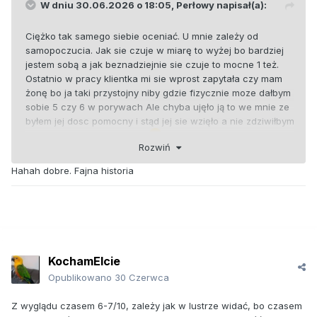
W dniu 30.06.2026 o 18:05,
Perłowy
napisał(a):
Ciężko tak samego siebie oceniać. U mnie zależy od
samopoczucia. Jak sie czuje w miarę to wyżej bo bardziej
jestem sobą a jak beznadziejnie sie czuje to mocne 1 też.
Ostatnio w pracy klientka mi sie wprost zapytała czy mam
żonę bo ja taki przystojny niby gdzie fizycznie moze dałbym
sobie 5 czy 6 w porywach Ale chyba ujęło ją to we mnie ze
byłem jej dosc pomocny i stąd jej sie wzięło a nie zdziwiłbym
sie tez gdyby byla po piwie
Rozwiń
Hahah dobre. Fajna historia
KochamElcie
Opublikowano
30 Czerwca
Z wyglądu czasem 6-7/10, zależy jak w lustrze widać, bo czasem