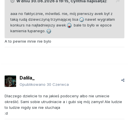
W dniu 30.06.2026 o 19:15,
Cynthia
napisał(a):
aaa no faktycznie, mówiłaś. nie, mój pierwszy avek był z
taką rudą dziewczyną trzymającej lisa
nawet wygrałam
konkurs na najładniejszy awek
bale to było w epoce
kamienia łupanego.
A to pewnie mnie nie bylo
Dalila_
Opublikowano
30 Czerwca
Dlaczego dzielicie to na jakieś podoceny albo nie umiecie
określić. Sami sobie utrudniacie a i gubi się mój zamysł Ale ludzie
to ludzie nigdy sie nie sluchaja
:d