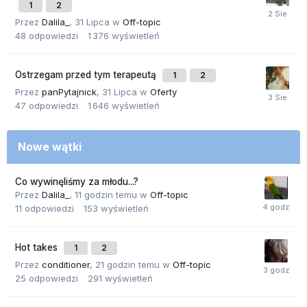
1
2
Przez
Dalila_
,
31 Lipca
w
Off-topic
48
odpowiedzi
1 376
wyświetleń
Ostrzegam przed tym terapeutą
1
2
Przez
panPytajnick
,
31 Lipca
w
Oferty
47
odpowiedzi
1 646
wyświetleń
Nowe wątki
Co wywinęliśmy za młodu...?
Przez
Dalila_
,
11 godzin temu
w
Off-topic
11
odpowiedzi
153
wyświetleń
Hot takes
1
2
Przez
conditioner
,
21 godzin temu
w
Off-topic
25
odpowiedzi
291
wyświetleń