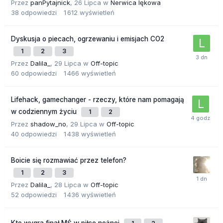
Przez
panPytajnick
,
26 Lipca
w
Nerwica lękowa
38
odpowiedzi
1 612
wyświetleń
Dyskusja o piecach, ogrzewaniu i emisjach CO2
1
2
3
Przez
Dalila_
,
29 Lipca
w
Off-topic
60
odpowiedzi
1 466
wyświetleń
Lifehack, gamechanger - rzeczy, które nam pomagają
w codziennym życiu
1
2
Przez
shadow_no
,
29 Lipca
w
Off-topic
40
odpowiedzi
1 438
wyświetleń
Boicie się rozmawiać przez telefon?
1
2
3
Przez
Dalila_
,
28 Lipca
w
Off-topic
52
odpowiedzi
1 436
wyświetleń