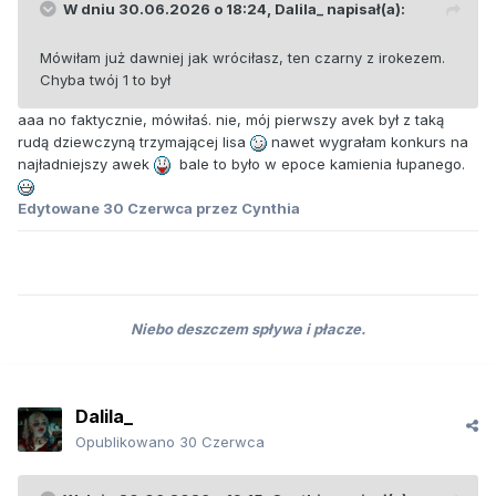
W dniu 30.06.2026 o 18:24,
Dalila_
napisał(a):
Mówiłam już dawniej jak wróciłasz, ten czarny z irokezem.
Chyba twój 1 to był
aaa no faktycznie, mówiłaś. nie, mój pierwszy avek był z taką
rudą dziewczyną trzymającej lisa
nawet wygrałam konkurs na
najładniejszy awek
bale to było w epoce kamienia łupanego.
Edytowane
30 Czerwca
przez Cynthia
Niebo deszczem spływa i płacze.
Dalila_
Opublikowano
30 Czerwca