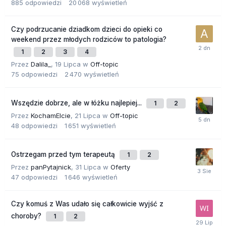
885
odpowiedzi
20 068
wyświetleń
Czy podrzucanie dziadkom dzieci do opieki co
weekend przez młodych rodziców to patologia?
1
2
3
4
Przez
Dalila_
,
19 Lipca
w
Off-topic
75
odpowiedzi
2 470
wyświetleń
Wszędzie dobrze, ale w łóżku najlepiej...
1
2
Przez
KochamElcie
,
21 Lipca
w
Off-topic
48
odpowiedzi
1 651
wyświetleń
Ostrzegam przed tym terapeutą
1
2
Przez
panPytajnick
,
31 Lipca
w
Oferty
47
odpowiedzi
1 646
wyświetleń
Czy komuś z Was udało się całkowicie wyjść z
choroby?
1
2