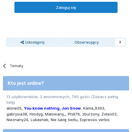
Zaloguj się
Udostępnij
Obserwujący
3
Tematy
Kto jest online?
13 użytkowników, 3 anonimowych, 760 gości
(Zobacz pełną
listę)
alone05
You know nothing, Jon Snow
Kama_9393
gabrysia38
mlodyg
Malowany_
Phill76
zburzony
Zotex02
Nieznany24
Lukashek
Nie lubię świtu
Expressis verbis