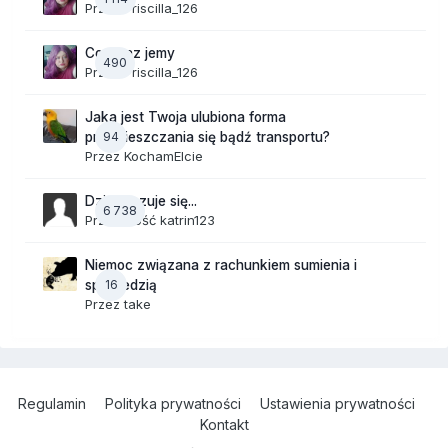
Przez
Priscilla_126
Co teraz jemy
490
Przez
Priscilla_126
Jaka jest Twoja ulubiona forma
94
przemieszczania się bądź transportu?
Przez
KochamElcie
Dzisiaj czuje się...
6 738
Przez Gość katrin123
Niemoc związana z rachunkiem sumienia i
16
spowiedzią
Przez
take
Regulamin
Polityka prywatności
Ustawienia prywatności
Kontakt