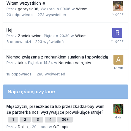
Witam wszystkich 🍀
Przez
gabrysia38
,
Wczoraj o 09:06
w
Witam
20
odpowiedzi
273
wyświetleń
Hej
Przez
Zaciekawion
,
Piątek o 20:39
w
Witam
8
odpowiedzi
223
wyświetleń
Niemoc związana z rachunkiem sumienia i spowiedzią
Przez
take
,
Piątek o 14:34
w
Nerwica natręctw
16
odpowiedzi
288
wyświetleń
Najczęściej czytane
Mężczyźni, przeszkadza lub przeszkadzałoby wam
że partnerka nosi wyzywające prowokujące stroje?
1
2
3
4
36
Przez
Dalila_
,
20 Lipca
w
Off-topic