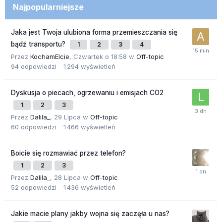
Najpopularniejsze
Jaka jest Twoja ulubiona forma przemieszczania się
bądź transportu?
1
2
3
4
Przez
KochamElcie
,
Czwartek o 18:58
w
Off-topic
94
odpowiedzi
1 294
wyświetleń
Dyskusja o piecach, ogrzewaniu i emisjach CO2
1
2
3
Przez
Dalila_
,
29 Lipca
w
Off-topic
60
odpowiedzi
1 466
wyświetleń
Boicie się rozmawiać przez telefon?
1
2
3
Przez
Dalila_
,
28 Lipca
w
Off-topic
52
odpowiedzi
1 436
wyświetleń
Jakie macie plany jakby wojna się zaczęła u nas?