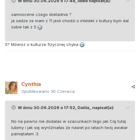
W dniu 30.06.2026 o 17:48,
libed
napisał(a):
samoocene czego dokladnie ?
ja sadze ze mam z 11 jesli chodzi o intelekt z kultury bym dal
sobie tak z 5
5? Mówisz o kulturze fizycznej chyba
Cynthia
Opublikowano
30 Czerwca
W dniu 30.06.2026 o 17:52,
Dalila_
napisał(a):
No na pewno nie dodalas w szacunkach tego jak Cię tutaj
lubimy i jak się wyróżniałas że nawet po latach twój awatar
pamiętałam
:3