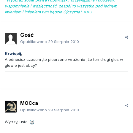
"Wyobraź sobie prawa i obowiązki, przywiązania i potrzeby,
wspomnienia i wdzięczność, zespól to wszystko pod jednym
imieniem i imieniem tym będzie Ojczyzna".
V.v.G.
Gość
Opublikowano
29 Sierpnia 2010
Krwiopij
,
A odnosisz czasem ,to pieprzone wrażenie ,że ten drugi glos w
głowie jest obcy?
MOCca
Opublikowano
29 Sierpnia 2010
Wytrzyj usta.