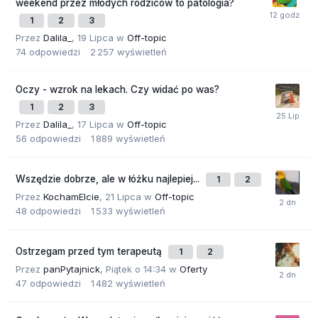
weekend przez młodych rodziców to patologia?
1
2
3
Przez
Dalila_
,
19 Lipca
w
Off-topic
74
odpowiedzi
2 257
wyświetleń
Oczy - wzrok na lekach. Czy widać po was?
1
2
3
Przez
Dalila_
,
17 Lipca
w
Off-topic
56
odpowiedzi
1 889
wyświetleń
Wszędzie dobrze, ale w łóżku najlepiej...
1
2
Przez
KochamElcie
,
21 Lipca
w
Off-topic
48
odpowiedzi
1 533
wyświetleń
Ostrzegam przed tym terapeutą
1
2
Przez
panPytajnick
,
Piątek o 14:34
w
Oferty
47
odpowiedzi
1 482
wyświetleń