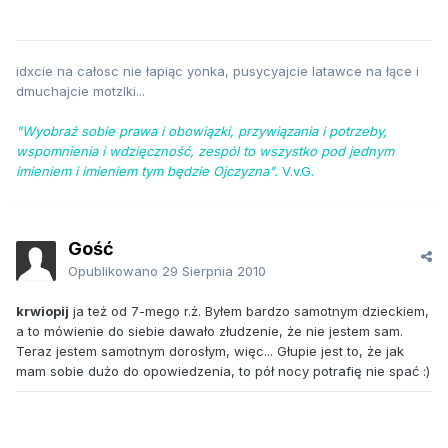
idxcie na całosc nie łapiąc yonka, pusycyajcie latawce na łące i
dmuchajcie motzlki...
"Wyobraź sobie prawa i obowiązki, przywiązania i potrzeby,
wspomnienia i wdzięczność, zespól to wszystko pod jednym
imieniem i imieniem tym będzie Ojczyzna".
V.v.G.
Gość
Opublikowano
29 Sierpnia 2010
krwiopij
ja też od 7-mego r.ż. Byłem bardzo samotnym dzieckiem,
a to mówienie do siebie dawało złudzenie, że nie jestem sam.
Teraz jestem samotnym dorosłym, więc... Głupie jest to, że jak
mam sobie dużo do opowiedzenia, to pół nocy potrafię nie spać :)