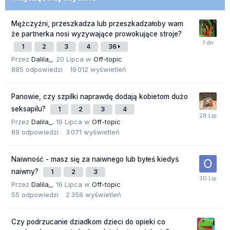
Mężczyźni, przeszkadza lub przeszkadzałoby wam
że partnerka nosi wyzywające prowokujące stroje?
1
2
3
4
36
Przez
Dalila_
,
20 Lipca
w
Off-topic
885
odpowiedzi
19 012
wyświetleń
Panowie, czy szpilki naprawdę dodają kobietom dużo
seksapilu?
1
2
3
4
Przez
Dalila_
,
16 Lipca
w
Off-topic
89
odpowiedzi
3 071
wyświetleń
Naiwność - masz się za naiwnego lub byłeś kiedyś
naiwny?
1
2
3
Przez
Dalila_
,
16 Lipca
w
Off-topic
55
odpowiedzi
2 358
wyświetleń
Czy podrzucanie dziadkom dzieci do opieki co