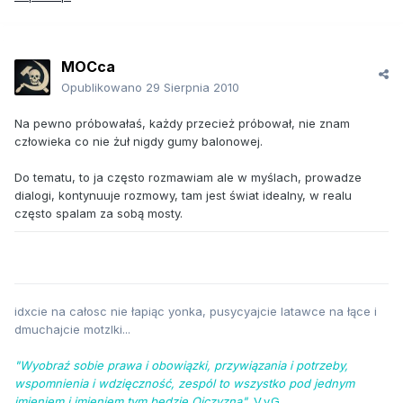
MOCca
Opublikowano
29 Sierpnia 2010
Na pewno próbowałaś, każdy przecież próbował, nie znam
człowieka co nie żuł nigdy gumy balonowej.
Do tematu, to ja często rozmawiam ale w myślach, prowadze
dialogi, kontynuuje rozmowy, tam jest świat idealny, w realu
często spalam za sobą mosty.
idxcie na całosc nie łapiąc yonka, pusycyajcie latawce na łące i
dmuchajcie motzlki...
"Wyobraź sobie prawa i obowiązki, przywiązania i potrzeby,
wspomnienia i wdzięczność, zespól to wszystko pod jednym
imieniem i imieniem tym będzie Ojczyzna".
V.v.G.