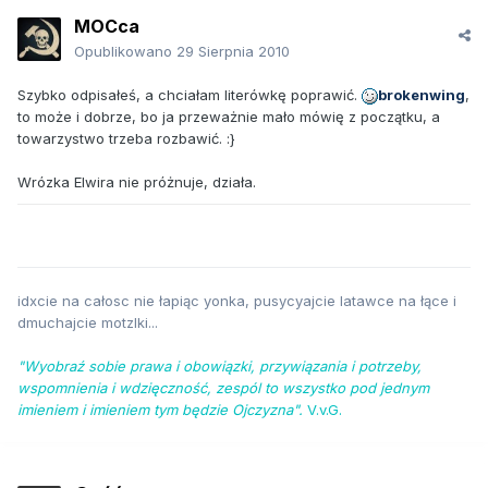
MOCca
Opublikowano
29 Sierpnia 2010
Szybko odpisałeś, a chciałam literówkę poprawić.
brokenwing
,
to może i dobrze, bo ja przeważnie mało mówię z początku, a
towarzystwo trzeba rozbawić. :}
Wrózka Elwira nie próżnuje, działa.
idxcie na całosc nie łapiąc yonka, pusycyajcie latawce na łące i
dmuchajcie motzlki...
"Wyobraź sobie prawa i obowiązki, przywiązania i potrzeby,
wspomnienia i wdzięczność, zespól to wszystko pod jednym
imieniem i imieniem tym będzie Ojczyzna".
V.v.G.