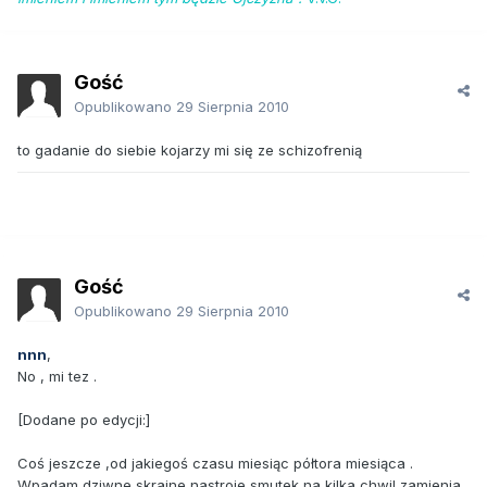
Gość
Opublikowano
29 Sierpnia 2010
to gadanie do siebie kojarzy mi się ze schizofrenią
Gość
Opublikowano
29 Sierpnia 2010
nnn
,
No , mi tez .
[Dodane po edycji:]
Coś jeszcze ,od jakiegoś czasu miesiąc półtora miesiąca .
Wpadam dziwne skrajne nastroje smutek na kilka chwil zamienia