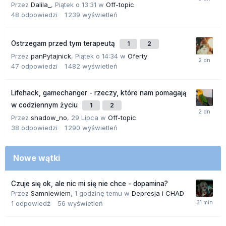
Przez
Dalila_
,
Piątek o 13:31
w
Off-topic
48
odpowiedzi
1 239
wyświetleń
Ostrzegam przed tym terapeutą
1
2
Przez
panPytajnick
,
Piątek o 14:34
w
Oferty
47
odpowiedzi
1 482
wyświetleń
Lifehack, gamechanger - rzeczy, które nam pomagają
w codziennym życiu
1
2
Przez
shadow_no
,
29 Lipca
w
Off-topic
38
odpowiedzi
1 290
wyświetleń
Nowe wątki
Czuje się ok, ale nic mi się nie chce - dopamina?
Przez
Samniewiem
,
1 godzinę temu
w
Depresja i CHAD
1
odpowiedź
56
wyświetleń