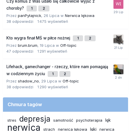
Czy komuś z Was udało się całkowicie wyjść z
choroby?
1
2
Przez
panPytajnick
,
26 Lipca
w
Nerwica lękowa
38
odpowiedzi
1 475
wyświetleń
Kto wygra finał MŚ w piłce nożnej
1
2
Przez
brum.brum
,
19 Lipca
w
Off-topic
47
odpowiedzi
1 291
wyświetleń
Lifehack, gamechanger - rzeczy, które nam pomagają
w codziennym życiu
1
2
Przez
shadow_no
,
29 Lipca
w
Off-topic
38
odpowiedzi
1 290
wyświetleń
Chmura tagów
depresja
lęk
stres
samotność
psychoterapia
nerwica
lęki
strach
nerwica lękowa
nerwica