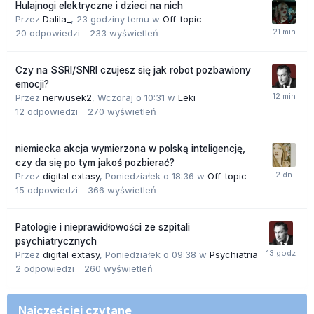
Hulajnogi elektryczne i dzieci na nich
Przez
Dalila_
,
23 godziny temu
w
Off-topic
20
odpowiedzi
233
wyświetleń
Czy na SSRI/SNRI czujesz się jak robot pozbawiony
emocji?
Przez
nerwusek2
,
Wczoraj o 10:31
w
Leki
12
odpowiedzi
270
wyświetleń
niemiecka akcja wymierzona w polską inteligencję,
czy da się po tym jakoś pozbierać?
Przez
digital extasy
,
Poniedziałek o 18:36
w
Off-topic
15
odpowiedzi
366
wyświetleń
Patologie i nieprawidłowości ze szpitali
psychiatrycznych
Przez
digital extasy
,
Poniedziałek o 09:38
w
Psychiatria
2
odpowiedzi
260
wyświetleń
Najczęściej czytane