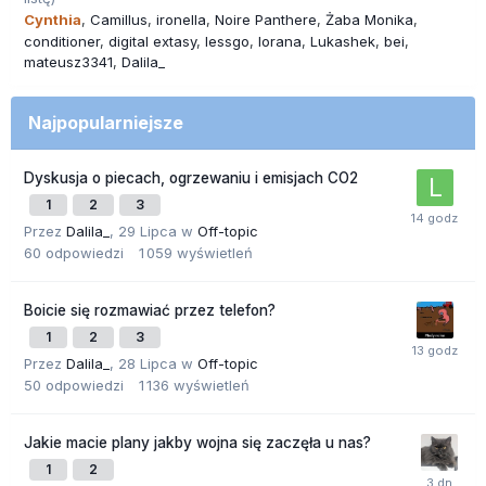
Cynthia
Camillus
ironella
Noire Panthere
Żaba Monika
conditioner
digital extasy
lessgo
lorana
Lukashek
bei
mateusz3341
Dalila_
Najpopularniejsze
Dyskusja o piecach, ogrzewaniu i emisjach CO2
1
2
3
Przez
Dalila_
,
29 Lipca
w
Off-topic
60
odpowiedzi
1 059
wyświetleń
Boicie się rozmawiać przez telefon?
1
2
3
Przez
Dalila_
,
28 Lipca
w
Off-topic
50
odpowiedzi
1 136
wyświetleń
Jakie macie plany jakby wojna się zaczęła u nas?
1
2