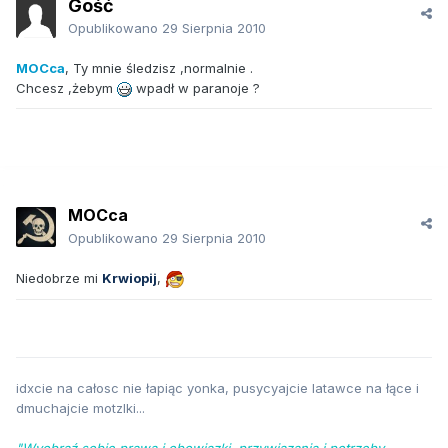
Gość
Opublikowano
29 Sierpnia 2010
MOCca
, Ty mnie śledzisz ,normalnie .
Chcesz ,żebym
wpadł w paranoje ?
MOCca
Opublikowano
29 Sierpnia 2010
Niedobrze mi
Krwiopij
,
idxcie na całosc nie łapiąc yonka, pusycyajcie latawce na łące i
dmuchajcie motzlki...