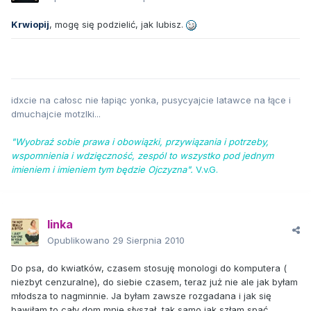
Krwiopij
, mogę się podzielić, jak lubisz.
idxcie na całosc nie łapiąc yonka, pusycyajcie latawce na łące i
dmuchajcie motzlki...
"Wyobraź sobie prawa i obowiązki, przywiązania i potrzeby,
wspomnienia i wdzięczność, zespól to wszystko pod jednym
imieniem i imieniem tym będzie Ojczyzna".
V.v.G.
linka
Opublikowano
29 Sierpnia 2010
Do psa, do kwiatków, czasem stosuję monologi do komputera (
niezbyt cenzuralne), do siebie czasem, teraz już nie ale jak byłam
młodsza to nagminnie. Ja byłam zawsze rozgadana i jak się
bawiłam to cały dom mnie słyszał, tak samo jak szłam spać,