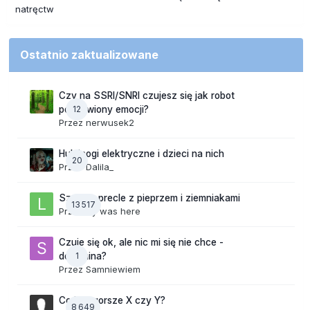
natręctw
Ostatnio zaktualizowane
Czy na SSRI/SNRI czujesz się jak robot
12
pozbawiony emocji?
Przez
nerwusek2
Hulajnogi elektryczne i dzieci na nich
20
Przez
Dalila_
Szalone precle z pieprzem i ziemniakami
13 517
Przez
lily was here
Czuje się ok, ale nic mi się nie chce -
1
dopamina?
Przez
Samniewiem
Co jest gorsze X czy Y?
8 649