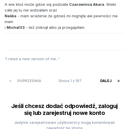
A wie ktoś może gdzie się podziała
Czarownica Akara
. Wieki
całe jej tu nie widziałam oraz
Neśka
- mam wrażenie że gdzieś mi mignęła ale pewności nie
mam
i
Michał33
- też zniknął albo ja przegapiłam.
"I need a new version of me..."
POPRZEDNIA
Strona 1 z 197
DALEJ
Jeśli chcesz dodać odpowiedź, zaloguj
się lub zarejestruj nowe konto
Jedynie zarejestrowani użytkownicy mogą komentować
zawartość tej strony.