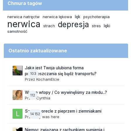
Chmura tagów
lęk
nerwica natręctw
nerwica lękowa
psychoterapia
nerwica
depresja
lęki
strach
stres
samotność
Ostatnio zaktualizowane
Jaka jest Twoja ulubiona forma
103
przemieszczania się bądź transportu?
Przez
KochamElcie
Wasze wtopy / Co wywinęliśmy za młodu...?
112
Przez
Cynthia
Szalone precle z pieprzem i ziemniakami
14 152
Przez
lily was here
Niemoc związana z rachunkiem sumienia i