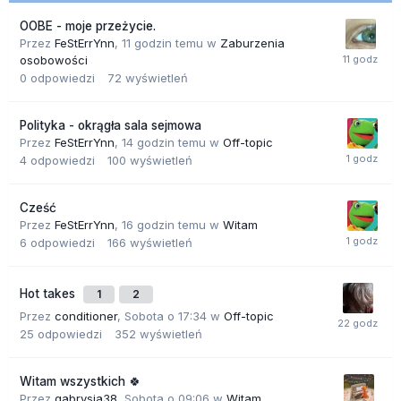
OOBE - moje przeżycie.
Przez
FeStErrYnn
,
11 godzin temu
w
Zaburzenia
osobowości
0
odpowiedzi
72
wyświetleń
Polityka - okrągła sala sejmowa
Przez
FeStErrYnn
,
14 godzin temu
w
Off-topic
4
odpowiedzi
100
wyświetleń
Cześć
Przez
FeStErrYnn
,
16 godzin temu
w
Witam
6
odpowiedzi
166
wyświetleń
Hot takes
1
2
Przez
conditioner
,
Sobota o 17:34
w
Off-topic
25
odpowiedzi
352
wyświetleń
Witam wszystkich 🍀
Przez
gabrysia38
,
Sobota o 09:06
w
Witam