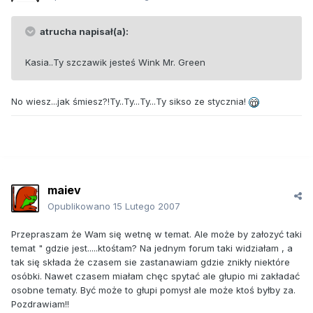
atrucha napisał(a):
Kasia..Ty szczawik jesteś Wink Mr. Green
No wiesz...jak śmiesz?!Ty..Ty...Ty...Ty sikso ze stycznia!
maiev
Opublikowano
15 Lutego 2007
Przepraszam że Wam się wetnę w temat. Ale może by załozyć taki
temat " gdzie jest.....ktośtam? Na jednym forum taki widziałam , a
tak się składa że czasem sie zastanawiam gdzie znikły niektóre
osóbki. Nawet czasem miałam chęc spytać ale głupio mi zakładać
osobne tematy. Być może to głupi pomysł ale może ktoś byłby za.
Pozdrawiam!!