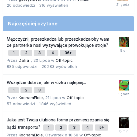
20
odpowiedzi
316
wyświetleń
Najczęściej czytane
Mężczyźni, przeszkadza lub przeszkadzałoby wam
że partnerka nosi wyzywające prowokujące stroje?
1
2
3
4
36
Przez
Dalila_
,
20 Lipca
w
Off-topic
885
odpowiedzi
20 283
wyświetleń
Wszędzie dobrze, ale w łóżku najlepiej...
1
2
3
Przez
KochamElcie
,
21 Lipca
w
Off-topic
57
odpowiedzi
1 846
wyświetleń
Jaka jest Twoja ulubiona forma przemieszczania się
bądź transportu?
1
2
3
4
5
Przez
KochamElcie
,
Czwartek o 18:58
w
Off-topic