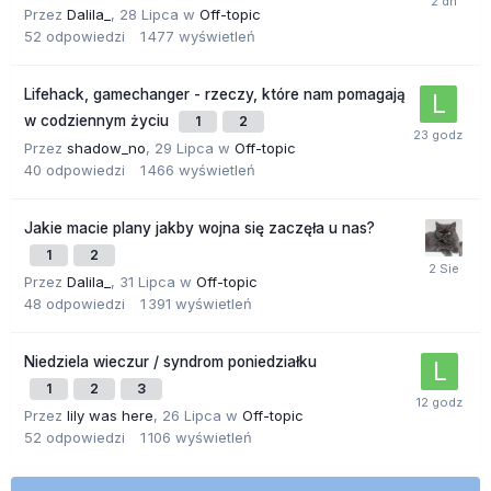
Przez
Dalila_
,
28 Lipca
w
Off-topic
52
odpowiedzi
1 477
wyświetleń
Lifehack, gamechanger - rzeczy, które nam pomagają
w codziennym życiu
1
2
Przez
shadow_no
,
29 Lipca
w
Off-topic
40
odpowiedzi
1 466
wyświetleń
Jakie macie plany jakby wojna się zaczęła u nas?
1
2
Przez
Dalila_
,
31 Lipca
w
Off-topic
48
odpowiedzi
1 391
wyświetleń
Niedziela wieczur / syndrom poniedziałku
1
2
3
Przez
lily was here
,
26 Lipca
w
Off-topic
52
odpowiedzi
1 106
wyświetleń