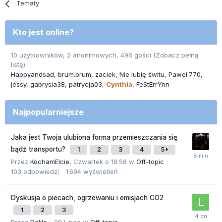
Tematy
Kto jest online?
10 użytkowników, 2 anonimowych, 496 gości
(Zobacz pełną
listę)
Happyandsad
brum.brum
zaciek
Nie lubię świtu
Pawel.770
jessy
gabrysia38
patrycja03
Cynthia
FeStErrYnn
Najpopularniejsze
Jaka jest Twoja ulubiona forma przemieszczania się
bądź transportu?
1
2
3
4
5
Przez
KochamElcie
,
Czwartek o 18:58
w
Off-topic
103
odpowiedzi
1 694
wyświetleń
Dyskusja o piecach, ogrzewaniu i emisjach CO2
1
2
3