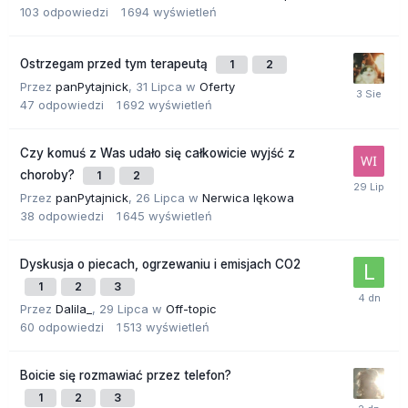
103
odpowiedzi
1 694
wyświetleń
Ostrzegam przed tym terapeutą
1
2
Przez
panPytajnick
,
31 Lipca
w
Oferty
47
odpowiedzi
1 692
wyświetleń
Czy komuś z Was udało się całkowicie wyjść z
choroby?
1
2
Przez
panPytajnick
,
26 Lipca
w
Nerwica lękowa
38
odpowiedzi
1 645
wyświetleń
Dyskusja o piecach, ogrzewaniu i emisjach CO2
1
2
3
Przez
Dalila_
,
29 Lipca
w
Off-topic
60
odpowiedzi
1 513
wyświetleń
Boicie się rozmawiać przez telefon?
1
2
3