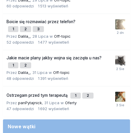
Przez
Dalila_
,
29 Lipca
w
Off-topic
60
odpowiedzi
1 513
wyświetleń
Boicie się rozmawiać przez telefon?
1
2
3
Przez
Dalila_
,
28 Lipca
w
Off-topic
52
odpowiedzi
1 477
wyświetleń
Jakie macie plany jakby wojna się zaczęła u nas?
1
2
Przez
Dalila_
,
31 Lipca
w
Off-topic
48
odpowiedzi
1 391
wyświetleń
Ostrzegam przed tym terapeutą
1
2
Przez
panPytajnick
,
31 Lipca
w
Oferty
47
odpowiedzi
1 692
wyświetleń
Nowe wątki