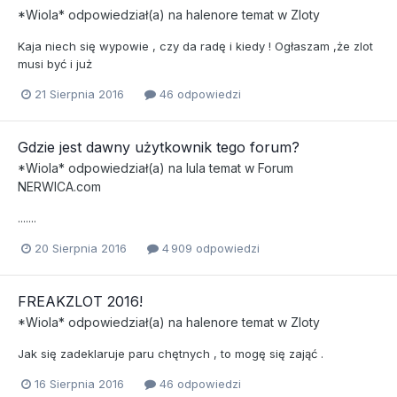
*Wiola*
odpowiedział(a) na
halenore
temat w
Zloty
Kaja niech się wypowie , czy da radę i kiedy ! Ogłaszam ,że zlot
musi być i już
21 Sierpnia 2016
46 odpowiedzi
Gdzie jest dawny użytkownik tego forum?
*Wiola*
odpowiedział(a) na
lula
temat w
Forum
NERWICA.com
.......
20 Sierpnia 2016
4 909 odpowiedzi
FREAKZLOT 2016!
*Wiola*
odpowiedział(a) na
halenore
temat w
Zloty
Jak się zadeklaruje paru chętnych , to mogę się zająć .
16 Sierpnia 2016
46 odpowiedzi