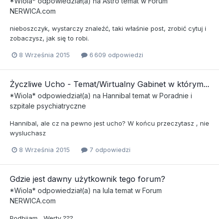
*Wiola*
odpowiedział(a) na
Astro
temat w
Forum
NERWICA.com
nieboszczyk, wystarczy znaleźć, taki właśnie post, zrobić cytuj i
zobaczysz, jak się to robi.
8 Września 2015
6 609 odpowiedzi
Życzliwe Ucho - Temat/Wirtualny Gabinet w którym...
*Wiola*
odpowiedział(a) na
Hannibal
temat w
Poradnie i
szpitale psychiatryczne
Hannibal, ale cz na pewno jest ucho? W końcu przeczytasz , nie
wysluchasz
8 Września 2015
7 odpowiedzi
Gdzie jest dawny użytkownik tego forum?
*Wiola*
odpowiedział(a) na
lula
temat w
Forum
NERWICA.com
Podbijam , Werty ???