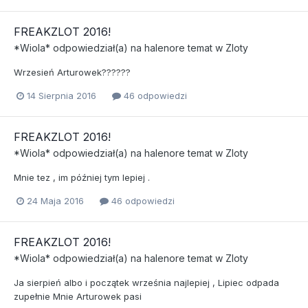
FREAKZLOT 2016!
*Wiola*
odpowiedział(a) na
halenore
temat w
Zloty
Wrzesień Arturowek??????
14 Sierpnia 2016
46 odpowiedzi
FREAKZLOT 2016!
*Wiola*
odpowiedział(a) na
halenore
temat w
Zloty
Mnie tez , im później tym lepiej .
24 Maja 2016
46 odpowiedzi
FREAKZLOT 2016!
*Wiola*
odpowiedział(a) na
halenore
temat w
Zloty
Ja sierpień albo i początek września najlepiej , Lipiec odpada
zupełnie Mnie Arturowek pasi