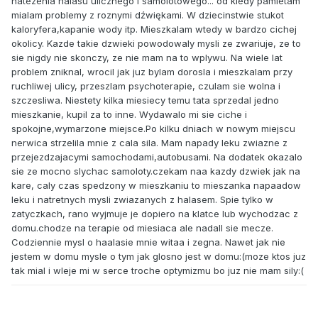
natezenia halasu ulicznego i samolotowego... od kiedy pamietam
mialam problemy z roznymi dźwiękami. W dziecinstwie stukot
kaloryfera,kapanie wody itp. Mieszkalam wtedy w bardzo cichej
okolicy. Kazde takie dzwieki powodowaly mysli ze zwariuje, ze to
sie nigdy nie skonczy, ze nie mam na to wplywu. Na wiele lat
problem zniknal, wrocil jak juz bylam dorosla i mieszkalam przy
ruchliwej ulicy, przeszlam psychoterapie, czulam sie wolna i
szczesliwa. Niestety kilka miesiecy temu tata sprzedal jedno
mieszkanie, kupil za to inne. Wydawalo mi sie ciche i
spokojne,wymarzone miejsce.Po kilku dniach w nowym miejscu
nerwica strzelila mnie z cala sila. Mam napady leku zwiazne z
przejezdzajacymi samochodami,autobusami. Na dodatek okazalo
sie ze mocno slychac samoloty.czekam naa kazdy dzwiek jak na
kare, caly czas spedzony w mieszkaniu to mieszanka napaadow
leku i natretnych mysli zwiazanych z halasem. Spie tylko w
zatyczkach, rano wyjmuje je dopiero na klatce lub wychodzac z
domu.chodze na terapie od miesiaca ale nadall sie mecze.
Codziennie mysl o haalasie mnie witaa i zegna. Nawet jak nie
jestem w domu mysle o tym jak glosno jest w domu:(moze ktos juz
tak mial i wleje mi w serce troche optymizmu bo juz nie mam sily:(