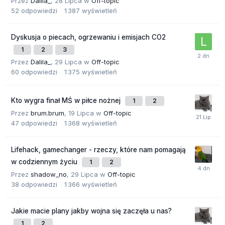
Przez
Dalila_
,
28 Lipca
w
Off-topic
52
odpowiedzi
1 387
wyświetleń
Dyskusja o piecach, ogrzewaniu i emisjach CO2
1
2
3
Przez
Dalila_
,
29 Lipca
w
Off-topic
60
odpowiedzi
1 375
wyświetleń
Kto wygra finał MŚ w piłce nożnej
1
2
Przez
brum.brum
,
19 Lipca
w
Off-topic
47
odpowiedzi
1 368
wyświetleń
Lifehack, gamechanger - rzeczy, które nam pomagają
w codziennym życiu
1
2
Przez
shadow_no
,
29 Lipca
w
Off-topic
38
odpowiedzi
1 366
wyświetleń
Jakie macie plany jakby wojna się zaczęła u nas?
1
2