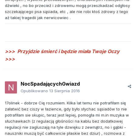
dżwieki , no bo przecież i zdrowemu mogą przeszkadzać odgłosy
szczekającego psa sąsiada, etc , ale nie robi ktoś zdrowy z tego
aż takiej tragedii jak nerwicowiec .
>>>
Przyjdzie śmierć i będzie miała Twoje Oczy
>>>
NocSpadającychGwiazd
Opublikowano
13 Sierpnia 2016
17olinek - dobrze Cię rozumiem. Kilka lat temu nie potrafiłam się
załatwić bez ciszy w łazience, gdy było słychac sąsiadów to nie
potrafiłam sie skupic, teraz jest lepiej, pomogła mi m.in muzyka w
słuchawkach (z regulacją głośności na kablu bez dodatkowej
regulacji nie zagluszają na tyle dzwięku z zewnątrz, no i gąbki -
nauszniki muszą być całkowicie płaskie bez dziur) , rozmowa z