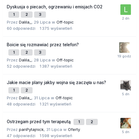
Dyskusja o piecach, ogrzewaniu i emisjach CO2
1
2
3
Przez
Dalila_
,
29 Lipca
w
Off-topic
60
odpowiedzi
1 375
wyświetleń
Boicie się rozmawiać przez telefon?
1
2
3
Przez
Dalila_
,
28 Lipca
w
Off-topic
52
odpowiedzi
1 387
wyświetleń
Jakie macie plany jakby wojna się zaczęła u nas?
1
2
Przez
Dalila_
,
31 Lipca
w
Off-topic
48
odpowiedzi
1 321
wyświetleń
Ostrzegam przed tym terapeutą
1
2
Przez
panPytajnick
,
31 Lipca
w
Oferty
47
odpowiedzi
1 598
wyświetleń