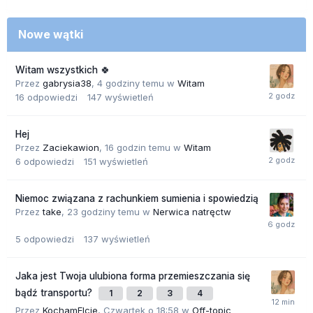
Nowe wątki
Witam wszystkich 🍀
Przez
gabrysia38
,
4 godziny temu
w
Witam
16
odpowiedzi
147
wyświetleń
Hej
Przez
Zaciekawion
,
16 godzin temu
w
Witam
6
odpowiedzi
151
wyświetleń
Niemoc związana z rachunkiem sumienia i spowiedzią
Przez
take
,
23 godziny temu
w
Nerwica natręctw
5
odpowiedzi
137
wyświetleń
Jaka jest Twoja ulubiona forma przemieszczania się
bądź transportu?
1
2
3
4
Przez
KochamElcie
,
Czwartek o 18:58
w
Off-topic