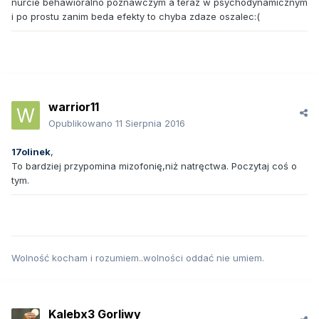
nurcie behawioralno poznawczym a teraz w psychodynamicznym
i po prostu zanim beda efekty to chyba zdaze oszalec:(
warrior11
Opublikowano
11 Sierpnia 2016
17olinek
,
To bardziej przypomina mizofonię,niż natręctwa. Poczytaj coś o
tym.
Wolność kocham i rozumiem..wolności oddać nie umiem.
Kalebx3 Gorliwy