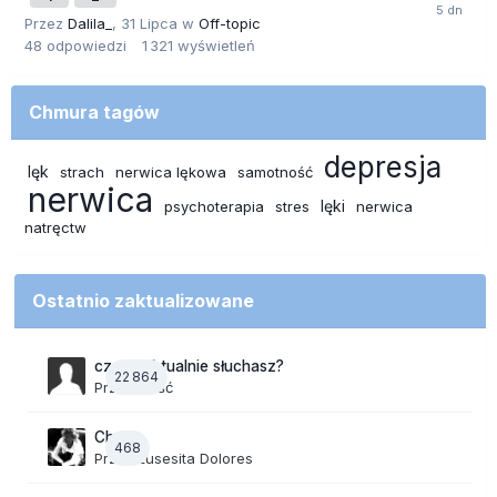
Przez
Dalila_
,
31 Lipca
w
Off-topic
48
odpowiedzi
1 321
wyświetleń
Chmura tagów
depresja
lęk
strach
nerwica lękowa
samotność
nerwica
lęki
psychoterapia
stres
nerwica
natręctw
Ostatnio zaktualizowane
czego aktualnie słuchasz?
22 864
Przez Gość
Chaos
468
Przez
Lusesita Dolores