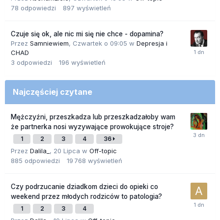
78
odpowiedzi
897
wyświetleń
Czuje się ok, ale nic mi się nie chce - dopamina?
Przez
Samniewiem
,
Czwartek o 09:05
w
Depresja i
CHAD
3
odpowiedzi
196
wyświetleń
Najczęściej czytane
Mężczyźni, przeszkadza lub przeszkadzałoby wam
że partnerka nosi wyzywające prowokujące stroje?
1
2
3
4
36
Przez
Dalila_
,
20 Lipca
w
Off-topic
885
odpowiedzi
19 768
wyświetleń
Czy podrzucanie dziadkom dzieci do opieki co
weekend przez młodych rodziców to patologia?
1
2
3
4