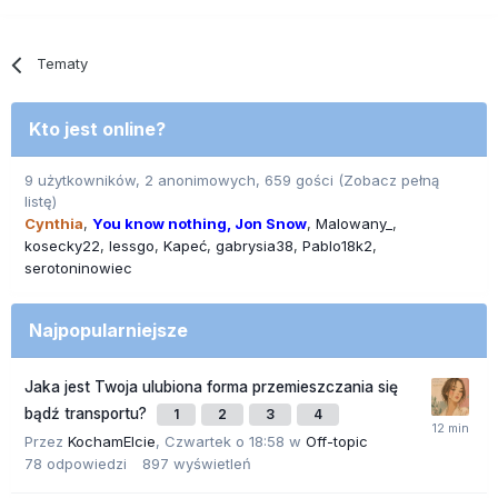
Tematy
Kto jest online?
9 użytkowników, 2 anonimowych, 659 gości
(Zobacz pełną
listę)
Cynthia
You know nothing, Jon Snow
Malowany_
kosecky22
lessgo
Kapeć
gabrysia38
Pablo18k2
serotoninowiec
Najpopularniejsze
Jaka jest Twoja ulubiona forma przemieszczania się
bądź transportu?
1
2
3
4
Przez
KochamElcie
,
Czwartek o 18:58
w
Off-topic
78
odpowiedzi
897
wyświetleń