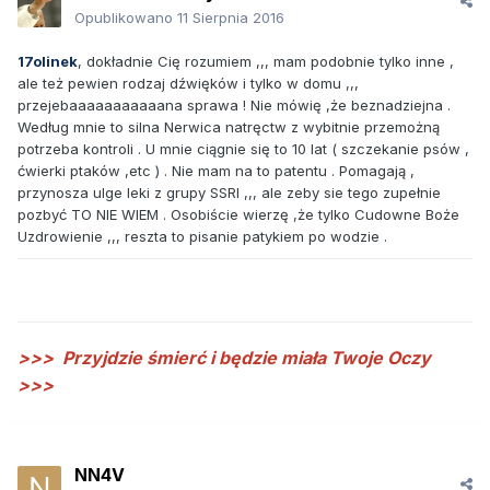
Opublikowano
11 Sierpnia 2016
17olinek
, dokładnie Cię rozumiem ,,, mam podobnie tylko inne ,
ale też pewien rodzaj dźwięków i tylko w domu ,,,
przejebaaaaaaaaaaana sprawa ! Nie mówię ,że beznadziejna .
Według mnie to silna Nerwica natręctw z wybitnie przemożną
potrzeba kontroli . U mnie ciągnie się to 10 lat ( szczekanie psów ,
ćwierki ptaków ,etc ) . Nie mam na to patentu . Pomagają ,
przynosza ulge leki z grupy SSRI ,,, ale zeby sie tego zupełnie
pozbyć TO NIE WIEM . Osobiście wierzę ,że tylko Cudowne Boże
Uzdrowienie ,,, reszta to pisanie patykiem po wodzie .
>>>
Przyjdzie śmierć i będzie miała Twoje Oczy
>>>
NN4V