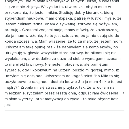
znajomymi, nie miałam kosmetyków, fajnych ubrań, a koleżanki
się ze mnie zbijały... Wszystko to, utwierdziło chyba mnie w
przekonaniu, że jestem nikim. Studiuję dobry kierunek, biorę
stypendium naukowe, mam chłopaka, patrzę w lustro i mysle, że
jestem całkiem ładna, dbam o sylwetkę, zdrowo się odżywiam,
pracuję... Czasami znajomi mojej mamy mówią, że zazdroszczą,
ale ja mam wrażenie, że to jest sztuczne, bo ja nie czuję sie do
końca szczęśliwa. Mam wrażenie, że to za mało, że jestem nikim.
Usłyszałam taką opinię raz - że nabawiłam się kompleksów, bo
utrzymuję w głowie wszystkie stare sprawy, bo nikomu się nie
wypłakałam, a w dodatku za dużo od siebie wymagam i czasami
to ma efekt lawinowy. Nie jestem płaczliwa, ale pamiętam
sytuację, gdy 1 kolokwium na uczelni poszło mi gorzej, mimo, iż
uczyłam się całą noc. Usłyszałam od kogoś tekst "bo Mila to się
uczyła pewnie całą noc i dostała ledwie 3 a ja mam 4 i kto tu jest
mądry?" Zrobiło mi się strasznie przykro, tak, że wróciłam na
mieszkanie, ryczałam przez resztę dnia, odpuściłam ćwiczenia -->
miałam wyrzuty i brak motywacji do zycia... to takie błędne koło
jest