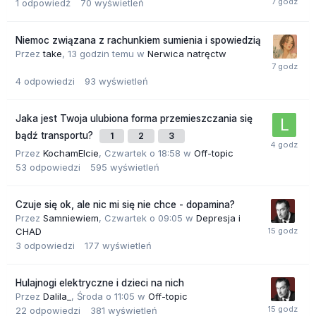
1
odpowiedź
70
wyświetleń
Niemoc związana z rachunkiem sumienia i spowiedzią
Przez
take
,
13 godzin temu
w
Nerwica natręctw
4
odpowiedzi
93
wyświetleń
Jaka jest Twoja ulubiona forma przemieszczania się
bądź transportu?
1
2
3
Przez
KochamElcie
,
Czwartek o 18:58
w
Off-topic
53
odpowiedzi
595
wyświetleń
Czuje się ok, ale nic mi się nie chce - dopamina?
Przez
Samniewiem
,
Czwartek o 09:05
w
Depresja i
CHAD
3
odpowiedzi
177
wyświetleń
Hulajnogi elektryczne i dzieci na nich
Przez
Dalila_
,
Środa o 11:05
w
Off-topic
22
odpowiedzi
381
wyświetleń