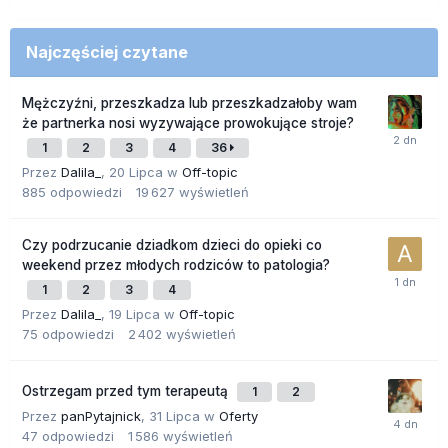
Najczęściej czytane
Mężczyźni, przeszkadza lub przeszkadzałoby wam
że partnerka nosi wyzywające prowokujące stroje?
1
2
3
4
36
Przez
Dalila_
,
20 Lipca
w
Off-topic
885
odpowiedzi
19 627
wyświetleń
Czy podrzucanie dziadkom dzieci do opieki co
weekend przez młodych rodziców to patologia?
1
2
3
4
Przez
Dalila_
,
19 Lipca
w
Off-topic
75
odpowiedzi
2 402
wyświetleń
Ostrzegam przed tym terapeutą
1
2
Przez
panPytajnick
,
31 Lipca
w
Oferty
47
odpowiedzi
1 586
wyświetleń