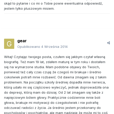
skąd to pytanie i co mi o Tobie powie ewentualna odpowiedź,
jestem tylko pluszowym misiem.
gear
Opublikowano
4 Września 2014
Witaj! Czytając twojego posta, czułem się jakbym czytał własną
biografię. Też mam 19 lat, zdałem maturę w tym roku i dostałem
się na wymarzone studia. Mam podobne objawy do Twoich,
ponieważ też cały czas czuję że czegoś mi brakuje i średnio
cokolwiek potrafi mnie rozbawić. Od dawna zmagam się z takim
problemem. Na początku szkoły średniej dopadła mnie nerwica,
którą udało mi się częściowo wyleczyć, jednak doprowadziła ona
do depresji, którą mam do dzisiaj. Od 2 lat zmagam się także z
napięciowym bólem głowy. Praktycznie codziennie mnie boli
głowa, brakuje mi motywacji do czegokolwiek i nie potrafię
odczuwać radości z życia. Ja średnio jestem przekonany do
psychologów i psychiatrów, ale mam nadzieję że może mi to coś