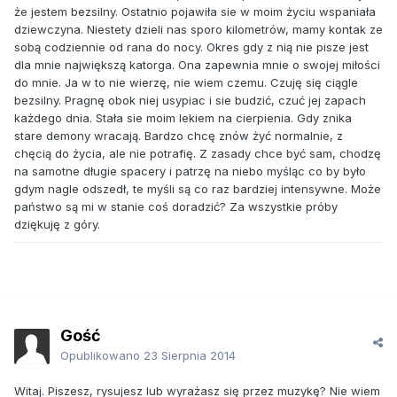
że jestem bezsilny. Ostatnio pojawiła sie w moim życiu wspaniała
dziewczyna. Niestety dzieli nas sporo kilometrów, mamy kontak ze
sobą codziennie od rana do nocy. Okres gdy z nią nie pisze jest
dla mnie największą katorga. Ona zapewnia mnie o swojej miłości
do mnie. Ja w to nie wierzę, nie wiem czemu. Czuję się ciągle
bezsilny. Pragnę obok niej usypiac i sie budzić, czuć jej zapach
każdego dnia. Stała sie moim lekiem na cierpienia. Gdy znika
stare demony wracają. Bardzo chcę znów żyć normalnie, z
chęcią do życia, ale nie potrafię. Z zasady chce być sam, chodzę
na samotne długie spacery i patrzę na niebo myśląc co by było
gdym nagle odszedł, te myśli są co raz bardziej intensywne. Może
państwo są mi w stanie coś doradzić? Za wszystkie próby
dziękuję z góry.
Gość
Opublikowano
23 Sierpnia 2014
Witaj. Piszesz, rysujesz lub wyrażasz się przez muzykę? Nie wiem