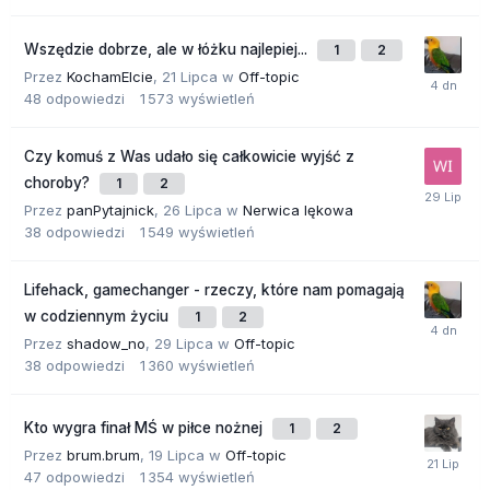
Wszędzie dobrze, ale w łóżku najlepiej...
1
2
Przez
KochamElcie
,
21 Lipca
w
Off-topic
48
odpowiedzi
1 573
wyświetleń
Czy komuś z Was udało się całkowicie wyjść z
choroby?
1
2
Przez
panPytajnick
,
26 Lipca
w
Nerwica lękowa
38
odpowiedzi
1 549
wyświetleń
Lifehack, gamechanger - rzeczy, które nam pomagają
w codziennym życiu
1
2
Przez
shadow_no
,
29 Lipca
w
Off-topic
38
odpowiedzi
1 360
wyświetleń
Kto wygra finał MŚ w piłce nożnej
1
2
Przez
brum.brum
,
19 Lipca
w
Off-topic
47
odpowiedzi
1 354
wyświetleń