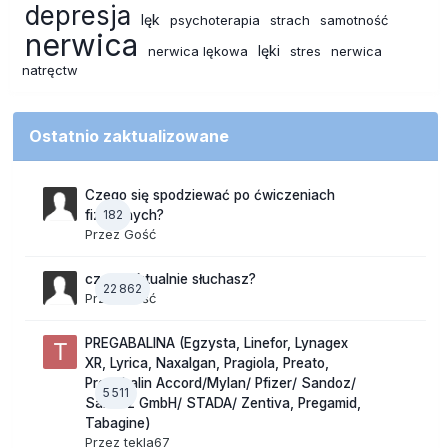
depresja
lęk
psychoterapia
strach
samotność
nerwica
lęki
nerwica lękowa
stres
nerwica
natręctw
Ostatnio zaktualizowane
Czego się spodziewać po ćwiczeniach
182
fizycznych?
Przez Gość
czego aktualnie słuchasz?
22 862
Przez Gość
PREGABALINA (Egzysta, Linefor, Lynagex
XR, Lyrica, Naxalgan, Pragiola, Preato,
Pregabalin Accord/Mylan/ Pfizer/ Sandoz/
5 511
Sandoz GmbH/ STADA/ Zentiva, Pregamid,
Tabagine)
Przez
tekla67