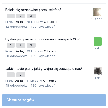
Boicie się rozmawiać przez telefon?
1
2
3
Przez
Dalila_
,
28 Lipca
w
Off-topic
52
odpowiedzi
1 321
wyświetleń
Dyskusja o piecach, ogrzewaniu i emisjach CO2
1
2
3
Przez
Dalila_
,
29 Lipca
w
Off-topic
60
odpowiedzi
1 310
wyświetleń
Jakie macie plany jakby wojna się zaczęła u nas?
1
2
Przez
Dalila_
,
31 Lipca
w
Off-topic
48
odpowiedzi
1 301
wyświetleń
Chmura tagów