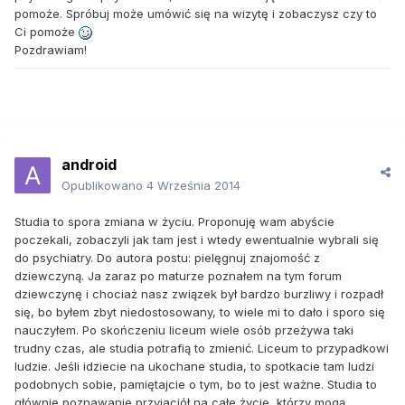
pomoże. Spróbuj może umówić się na wizytę i zobaczysz czy to
Ci pomoże
Pozdrawiam!
android
Opublikowano
4 Września 2014
Studia to spora zmiana w życiu. Proponuję wam abyście
poczekali, zobaczyli jak tam jest i wtedy ewentualnie wybrali się
do psychiatry. Do autora postu: pielęgnuj znajomość z
dziewczyną. Ja zaraz po maturze poznałem na tym forum
dziewczynę i chociaż nasz związek był bardzo burzliwy i rozpadł
się, bo byłem zbyt niedostosowany, to wiele mi to dało i sporo się
nauczyłem. Po skończeniu liceum wiele osób przeżywa taki
trudny czas, ale studia potrafią to zmienić. Liceum to przypadkowi
ludzie. Jeśli idziecie na ukochane studia, to spotkacie tam ludzi
podobnych sobie, pamiętajcie o tym, bo to jest ważne. Studia to
głównie poznawanie przyjaciół na całe życie, którzy mogą