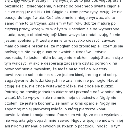
się z igły widły. Niestety mi się wydaje, że to jest coś więcej. Stan
bezsilności, zniechęcenia, niechęć do obecnego świata ciągnie
sie za mną już od kilku lat. Ciągle szukam przyczyny, czuję, że nie
pasuje do tego świata. Coś chce mnie z niego wyrwać, ale to
samo mnie to tu trzyma. Zdałem w tym roku dobrze maturę po
ciężkiej pracy, którą w to włożyłem. Dostałem sie na wymarzone
studia, czego chcieć więcej? Mimo wszystko nadal czuję, że nie
jestem spełniony. Przestaje mnie to wszystko cieszyć, zawsze
mam do siebie pretensje, że mogłem coś zrobić lepiej, czemuś sie
poświęcić. Nie czuję dumy ze swoich sukcesów. Jedynie
poczucie, że jestem nikim bo tego nie zrobiłem lepiej. Staram się z
tym walczyć, w akcie desperacji zacząłem czytać poradniki na
pewność siebie myślałem, że może mi to coś da. Niestety
powtarzanie sobie do lustra, że jestem kimś, trening nad sobą,
zagadywanie do ludzi których nie znam nic nie pomogło. Nadal
czuję sie źle, nie chce wstawać z łóżka, nie chce sie budzić.
Potrafię na chwilę jednak to okiełznać i przemóc coś w sobie aby
wstać. Może wpływ miało na mnie moje dzieciństwo. Nigdy nie
czułem, że jestem kochany, że mam w kimś oparcie. Nigdy nie
zapomnę mojej pierwszej miłości o której pierwsze komu
powiedziałem to moja mama. Poczułem wtedy, że mnie wyśmiała,
nie wsparła gdy dopadł mnie zawód. Nigdy więcej nie mówiłem jej
ani nikomu innemu o swoich pustkach o poczuciu inności, o tym,