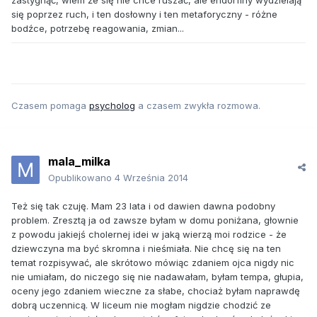
zastygnąć, wiem że się nie chce ruszać, ale endorfiny wydzielają
się poprzez ruch, i ten dosłowny i ten metaforyczny - różne
bodźce, potrzebę reagowania, zmian...
Czasem pomaga
psycholog
a czasem zwykła rozmowa.
mala_milka
Opublikowano
4 Września 2014
Też się tak czuję. Mam 23 lata i od dawien dawna podobny
problem. Zresztą ja od zawsze byłam w domu poniżana, głownie
z powodu jakiejś cholernej idei w jaką wierzą moi rodzice - że
dziewczyna ma być skromna i nieśmiała. Nie chcę się na ten
temat rozpisywać, ale skrótowo mówiąc zdaniem ojca nigdy nic
nie umiałam, do niczego się nie nadawałam, byłam tempa, głupia,
oceny jego zdaniem wieczne za słabe, chociaż byłam naprawdę
dobrą uczennicą. W liceum nie mogłam nigdzie chodzić ze