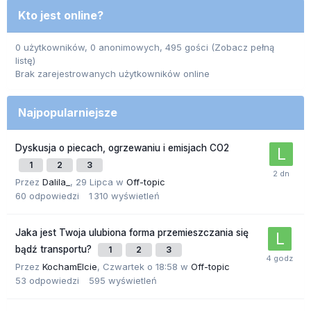
Kto jest online?
0 użytkowników, 0 anonimowych, 495 gości
(Zobacz pełną
listę)
Brak zarejestrowanych użytkowników online
Najpopularniejsze
Dyskusja o piecach, ogrzewaniu i emisjach CO2
1
2
3
Przez
Dalila_
,
29 Lipca
w
Off-topic
60
odpowiedzi
1 310
wyświetleń
Jaka jest Twoja ulubiona forma przemieszczania się
bądź transportu?
1
2
3
Przez
KochamElcie
,
Czwartek o 18:58
w
Off-topic
53
odpowiedzi
595
wyświetleń