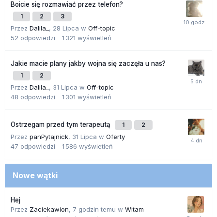
Boicie się rozmawiać przez telefon?
1
2
3
Przez
Dalila_
,
28 Lipca
w
Off-topic
52
odpowiedzi
1 321
wyświetleń
Jakie macie plany jakby wojna się zaczęła u nas?
1
2
Przez
Dalila_
,
31 Lipca
w
Off-topic
48
odpowiedzi
1 301
wyświetleń
Ostrzegam przed tym terapeutą
1
2
Przez
panPytajnick
,
31 Lipca
w
Oferty
47
odpowiedzi
1 586
wyświetleń
Nowe wątki
Hej
Przez
Zaciekawion
,
7 godzin temu
w
Witam