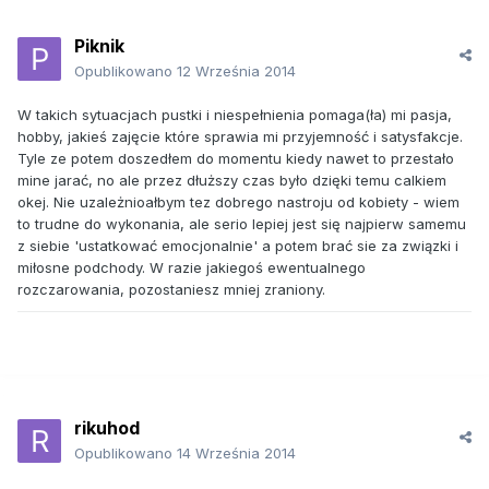
Piknik
Opublikowano
12 Września 2014
W takich sytuacjach pustki i niespełnienia pomaga(ła) mi pasja,
hobby, jakieś zajęcie które sprawia mi przyjemność i satysfakcje.
Tyle ze potem doszedłem do momentu kiedy nawet to przestało
mine jarać, no ale przez dłuższy czas było dzięki temu calkiem
okej. Nie uzależnioałbym tez dobrego nastroju od kobiety - wiem
to trudne do wykonania, ale serio lepiej jest się najpierw samemu
z siebie 'ustatkować emocjonalnie' a potem brać sie za związki i
miłosne podchody. W razie jakiegoś ewentualnego
rozczarowania, pozostaniesz mniej zraniony.
rikuhod
Opublikowano
14 Września 2014