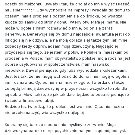
doszło do małżonku. Bywało i tak, że chciał do mnie wyjść i kazać
mi ,,spier****c”. Gdy wychodziła na imprezy i wracała do domu to
czasami miała problem z dostaniem się do środka, bo wsadzał
klucze do zamku od strony domu, wtedy otwierała jej mama. Nie
może w ogóle z nikim rozmawiać o mnie, bo on się zaraz
denerwuje. Denerwuje się (w domu najczęściej awantura jest i do
nikogo się nie odzywa, a na moją obraża się) także tym, jak mnie
zobaczy kiedy odprowadzam moją dziewczynę. Najczęściej
przyczepia się tego, że jestem w połowie Polakiem (mieszkam od
urodzenia w Polsce, mam obywatelstwo polskie, moja rodzina jest
dobrze usytuowana w społeczeństwie), mam nazwisko
niepolskie. Dawał pieniądze, gdy luba wychodziła z koleżankami.
Jest też tak, że nie mogę wchodzić do domu i nie mogę w ogóle z
nim rozmawiać. Ojciec nie zna mnie w ogóle. Twierdzi on także,
że będę bił moją dziewczynę w przyszłości i wszystko to robi dla
jej dobra. Mówi także, że jak tak dalej będzie to odetnie pieniądze
(wspiera finansowo lubę).
Rodzice też twierdzą, że problem jest we mnie. Ojcu nie można
nic przetłumaczyć, wie wszystko najlepiej.
Kochamy się bardzo mocno i nie myślimy o zerwaniu. Moja
dziewczyna bardzo cierpi psychicznie na tym i stąd mój pomysł,