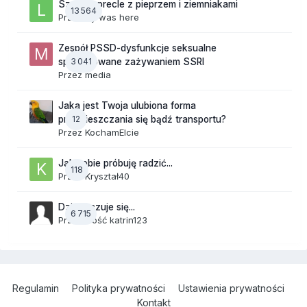
Szalone precle z pieprzem i ziemniakami
13 564
Przez
lily was here
Zespół PSSD-dysfunkcje seksualne
3 041
spowodowane zażywaniem SSRI
Przez
media
Jaka jest Twoja ulubiona forma
12
przemieszczania się bądź transportu?
Przez
KochamElcie
Jak sobie próbuję radzić...
118
Przez
Kryształ40
Dzisiaj czuje się...
6 715
Przez Gość katrin123
Regulamin
Polityka prywatności
Ustawienia prywatności
Kontakt