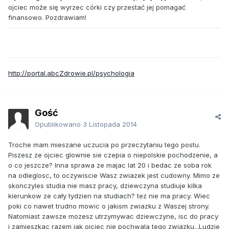
ojciec może się wyrzec córki czy przestać jej pomagać
finansowo. Pozdrawiam!
http://portal.abcZdrowie.pl/psychologia
Gość
Opublikowano
3 Listopada 2014
Troche mam mieszane uczucia po przeczytaniu tego postu.
Piszesz ze ojciec glownie sie czepia o niepolskie pochodzenie, a
o co jeszcze? Inna sprawa ze majac lat 20 i bedac ze soba rok
na odleglosc, to oczywiscie Wasz zwiazek jest cudowny. Mimo ze
skonczyles studia nie masz pracy, dziewczyna studiuje kilka
kierunkow ze cały tydzien na studiach? tez nie ma pracy. Wiec
poki co nawet trudno mowic o jakism zwiazku z Waszej strony.
Natomiast zawsze mozesz utrzymywac dziewczyne, isc do pracy
i zamieszkac razem jak ojciec nie pochwala tego zwiazku...Ludzie