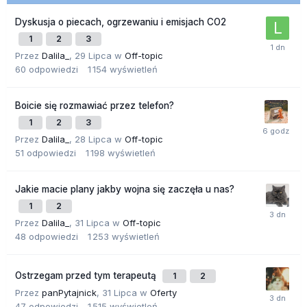
Dyskusja o piecach, ogrzewaniu i emisjach CO2
1
2
3
Przez
Dalila_
,
29 Lipca
w
Off-topic
60
odpowiedzi
1 154
wyświetleń
Boicie się rozmawiać przez telefon?
1
2
3
Przez
Dalila_
,
28 Lipca
w
Off-topic
51
odpowiedzi
1 198
wyświetleń
Jakie macie plany jakby wojna się zaczęła u nas?
1
2
Przez
Dalila_
,
31 Lipca
w
Off-topic
48
odpowiedzi
1 253
wyświetleń
Ostrzegam przed tym terapeutą
1
2
Przez
panPytajnick
,
31 Lipca
w
Oferty
47
odpowiedzi
1 515
wyświetleń