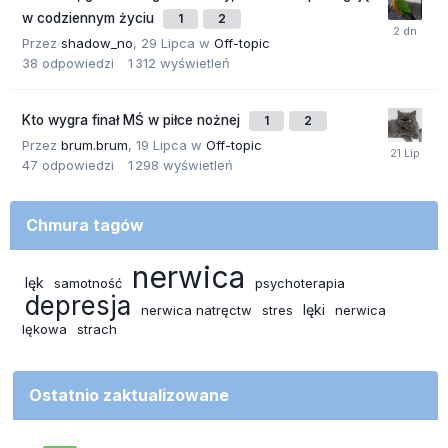
w codziennym życiu
1
2
Przez
shadow_no
,
29 Lipca
w
Off-topic
38
odpowiedzi
1 312
wyświetleń
Kto wygra finał MŚ w piłce nożnej
1
2
Przez
brum.brum
,
19 Lipca
w
Off-topic
47
odpowiedzi
1 298
wyświetleń
Chmura tagów
nerwica
lęk
samotność
psychoterapia
depresja
lęki
nerwica natręctw
stres
nerwica
lękowa
strach
Ostatnio zaktualizowane