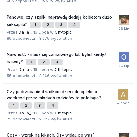
885
odpowiedzi
19 279
wyświetleń
Panowie, czy szpilki naprawdę dodają kobietom dużo
seksapilu?
1
2
3
4
Przez
Dalila_
,
16 Lipca
w
Off-topic
89
odpowiedzi
3 079
wyświetleń
Naiwność - masz się za naiwnego lub byłeś kiedyś
naiwny?
1
2
3
Przez
Dalila_
,
16 Lipca
w
Off-topic
55
odpowiedzi
2 366
wyświetleń
Czy podrzucanie dziadkom dzieci do opieki co
weekend przez młodych rodziców to patologia?
1
2
3
4
Przez
Dalila_
,
19 Lipca
w
Off-topic
75
odpowiedzi
2 327
wyświetleń
Oczy - wzrok na lekach. Czy widać po was?