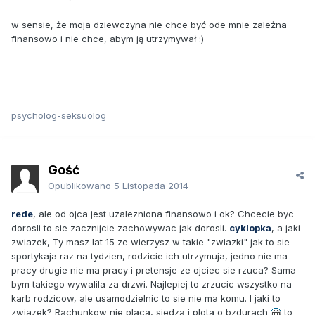
w sensie, że moja dziewczyna nie chce być ode mnie zależna
finansowo i nie chce, abym ją utrzymywał :)
psycholog-seksuolog
Gość
Opublikowano
5 Listopada 2014
rede
, ale od ojca jest uzalezniona finansowo i ok? Chcecie byc
dorosli to sie zacznijcie zachowywac jak dorosli.
cyklopka
, a jaki
zwiazek, Ty masz lat 15 ze wierzysz w takie "zwiazki" jak to sie
sportykaja raz na tydzien, rodzicie ich utrzymuja, jedno nie ma
pracy drugie nie ma pracy i pretensje ze ojciec sie rzuca? Sama
bym takiego wywalila za drzwi. Najlepiej to zrzucic wszystko na
karb rodzicow, ale usamodzielnic to sie nie ma komu. I jaki to
zwiazek? Rachunkow nie placa, siedza i plota o bzdurach
to