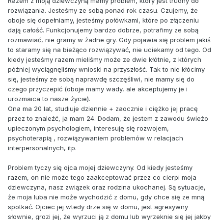
Razem z moją dziewczyną mamy problem, który jest trudny do
rozwiązania. Jesteśmy ze sobą ponad rok czasu. Czujemy, że
oboje się dopełniamy, jesteśmy połówkami, które po złączeniu
dają całość. Funkcjonujemy bardzo dobrze, potrafimy ze sobą
rozmawiać, nie gramy w żadne gry. Gdy pojawia się problem jakiś
to staramy się na bieżąco rozwiązywać, nie uciekamy od tego. Od
kiedy jesteśmy razem mieliśmy może ze dwie kłótnie, z których
później wyciągnęliśmy wnioski na przyszłość. Tak to nie kłócimy
się, jesteśmy ze sobą naprawdę szczęśliwi, nie mamy się do
czego przyczepić (oboje mamy wady, ale akceptujemy je i
urozmaica to nasze życie).
Ona ma 20 lat, studiuje dziennie + zaocznie i ciężko jej pracę
przez to znaleźć, ja mam 24. Dodam, że jestem z zawodu świeżo
upieczonym psychologiem, interesuję się rozwojem,
psychoterapią , rozwiązywaniem problemów w relacjach
interpersonalnych, itp.
Problem tyczy się ojca mojej dziewczyny. Od kiedy jesteśmy
razem, on nie może tego zaakceptować przez co cierpi moja
dziewczyna, nasz związek oraz rodzina ukochanej. Są sytuacje,
że moja luba nie może wychodzić z domu, gdy chce się ze mną
spotkać. Ojciec jej wtedy drze się w domu, jest agresywny
słownie, grozi jej, że wyrzuci ją z domu lub wyrzeknie się jej jakby