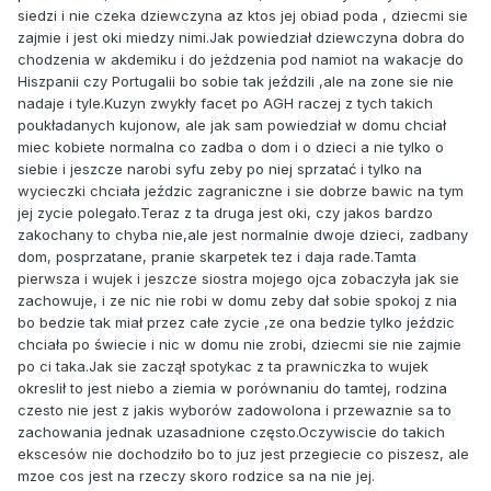
siedzi i nie czeka dziewczyna az ktos jej obiad poda , dziecmi sie
zajmie i jest oki miedzy nimi.Jak powiedział dziewczyna dobra do
chodzenia w akdemiku i do jeżdzenia pod namiot na wakacje do
Hiszpanii czy Portugalii bo sobie tak jeździli ,ale na zone sie nie
nadaje i tyle.Kuzyn zwykły facet po AGH raczej z tych takich
poukładanych kujonow, ale jak sam powiedział w domu chciał
miec kobiete normalna co zadba o dom i o dzieci a nie tylko o
siebie i jeszcze narobi syfu zeby po niej sprzatać i tylko na
wycieczki chciała jeździc zagraniczne i sie dobrze bawic na tym
jej zycie polegało.Teraz z ta druga jest oki, czy jakos bardzo
zakochany to chyba nie,ale jest normalnie dwoje dzieci, zadbany
dom, posprzatane, pranie skarpetek tez i daja rade.Tamta
pierwsza i wujek i jeszcze siostra mojego ojca zobaczyła jak sie
zachowuje, i ze nic nie robi w domu zeby dał sobie spokoj z nia
bo bedzie tak miał przez całe zycie ,ze ona bedzie tylko jeździc
chciała po świecie i nic w domu nie zrobi, dziecmi sie nie zajmie
po ci taka.Jak sie zaczął spotykac z ta prawniczka to wujek
okreslił to jest niebo a ziemia w porównaniu do tamtej, rodzina
czesto nie jest z jakis wyborów zadowolona i przewaznie sa to
zachowania jednak uzasadnione często.Oczywiscie do takich
ekscesów nie dochodziło bo to juz jest przegiecie co piszesz, ale
mzoe cos jest na rzeczy skoro rodzice sa na nie jej.