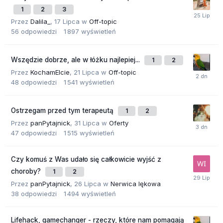
1
2
3
Przez
Dalila_
,
17 Lipca
w
Off-topic
56
odpowiedzi
1 897
wyświetleń
Wszędzie dobrze, ale w łóżku najlepiej...
1
2
Przez
KochamElcie
,
21 Lipca
w
Off-topic
48
odpowiedzi
1 541
wyświetleń
Ostrzegam przed tym terapeutą
1
2
Przez
panPytajnick
,
31 Lipca
w
Oferty
47
odpowiedzi
1 515
wyświetleń
Czy komuś z Was udało się całkowicie wyjść z
choroby?
1
2
Przez
panPytajnick
,
26 Lipca
w
Nerwica lękowa
38
odpowiedzi
1 494
wyświetleń
Lifehack, gamechanger - rzeczy, które nam pomagają