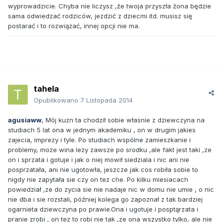
wyprowadzicie. Chyba nie liczysz ,że twoja przyszła żona będzie
sama odwiedzać rodziców, jezdzić z dziecmi itd. musisz się
postarać i to rozwiązać, innej opcji nie ma.
tahela
Opublikowano
7 Listopada 2014
agusiaww
, Mój kuzn ta chodził sobie własnie z dziewczyna na
studiach 5 lat ona w jednym akademiku , on w drugim jakies
zajecia, imprezy i tyle. Po studiach wspólne zamieszkanie i
problemy, moze wina lezy zawsze po srodku ,ale fakt jest taki ,ze
on i sprzata i gotuje i jak o niej mowił siedziala i nic ani nie
posprzatała, ani nie ugotowła, jeszcze jak cos robiła sobie to
nigdy nie zapytała sie czy on tez che. Po kilku miesiacach
powiedział ,ze do zycia sie nie nadaje nic w domu nie umie , o nic
nie dba i sie rozstali, później kolega go zapoznał z tak bardziej
ogarnieta dziewczyna po prawie.Ona i ugotuje i posptąrzata i
pranie zrobi , on tez to robi nie tak ,ze ona wszystko tylko, ale nie