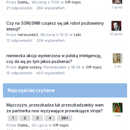
Przez
Dalila_
,
Wczoraj o 11:05
w
Off-topic
21
odpowiedzi
284
wyświetleń
Czy na SSRI/SNRI czujesz się jak robot pozbawiony
emocji?
Przez
nerwusek2
,
Wczoraj o 10:31
w
Leki
12
odpowiedzi
329
wyświetleń
niemiecka akcja wymierzona w polską inteligencję,
czy da się po tym jakoś pozbierać?
Przez
digital extasy
,
Poniedziałek o 18:36
w
Off-topic
15
odpowiedzi
403
wyświetleń
Najczęściej czytane
Mężczyźni, przeszkadza lub przeszkadzałoby wam
że partnerka nosi wyzywające prowokujące stroje?
1
2
3
4
36
Przez
Dalila_
,
20 Lipca
w
Off-topic