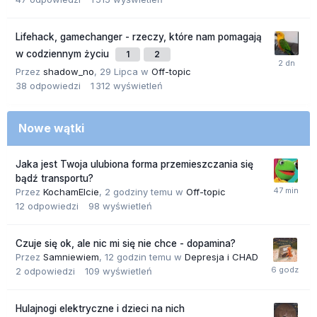
Lifehack, gamechanger - rzeczy, które nam pomagają
w codziennym życiu
1
2
Przez
shadow_no
,
29 Lipca
w
Off-topic
38
odpowiedzi
1 312
wyświetleń
Nowe wątki
Jaka jest Twoja ulubiona forma przemieszczania się
bądź transportu?
Przez
KochamElcie
,
2 godziny temu
w
Off-topic
12
odpowiedzi
98
wyświetleń
Czuje się ok, ale nic mi się nie chce - dopamina?
Przez
Samniewiem
,
12 godzin temu
w
Depresja i CHAD
2
odpowiedzi
109
wyświetleń
Hulajnogi elektryczne i dzieci na nich