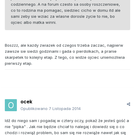
codziennego. A na forum czesto sa osoby roszczeniowe,
co to rodzina ma pomagac, siedziec cicho w domu itd ale
sami zeby sie wziac za wlasne dorosle zycie to nie, bo
ojciec albo matka winni.
Boszzz, ale kazdy zwiazek od czegos trzeba zaczac, najpierw
zawsze sie siedzi godzinami i gada o pierdolkach, a pranie
skarpetek to kolejny etap. Z tego, co widze ojciec uniemozliwia
pierwszy etap.
ocek
Opublikowano
7 Listopada 2014
Idź do niego sam i pogadaj w cztery oczy, pokaż że jesteś gość a
nie "pipka" . Jak nie będzie chciał to nalegaj i dowiedz się o co
chodzi i rozwiąż problem, bo sam się nie rozwiąże nawet jak się