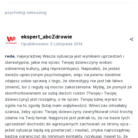
psycholog-seksuolog
ekspert_abcZdrowie
Opublikowano
3 Listopada 2014
rede
, najwyraźniej Wasza sytuacja jest wynikiem uprzedzeń i
stereotypów, jakie ma ojciec Twojej dziewczyny wobec
odmiennej kultury, jaką reprezentujesz. Napisałeś, że jesteś
świeżo upieczonym psychologiem, więc na pewno świetnie
zdajesz sobie sprawę z tego, że stereotypy nie jest tak łatwo
zmienić, bo z reguły są mocno zakorzenione. Myślę, że pomysł ze
skonfrontowaniem ze sobą dwóch rodzin (Twojej i Twojej
dziewczyny) jest rozsądny, o ile ojciec Twojej lubej wyrazi w
ogóle na to zgodę (tutaj mam wątpliwości). Wówczas istniałaby
szansa, żeby ojciec Twojej dziewczyny zweryfikował choć trochę
zdanie na Twój temat. Najgorsze jest jednak to, że na bazie tych
uprzedzeń dochodzi do agresywnych zachowań ze strony ojca -
jeżeli sytuacje będą się powtarzać i nasilać, chyba najrozsądniej
będzie ograniczyć do minimum kontakty, ryzykując nawet to, że