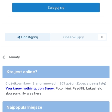
Zaloguj się
Udostępnij
Obserwujący
0
Tematy
Kto jest online?
6 użytkowników, 3 anonimowych, 361 gości
(Zobacz pełną listę)
You know nothing, Jon Snow
Potomkini
Pssd98
Lukashek
zburzony
lily was here
Najpopularniejsze