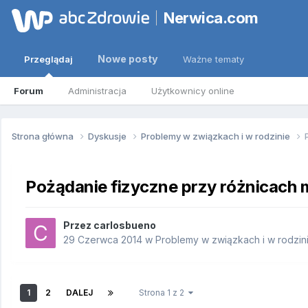
Nerwica.com
Nowe posty
Przeglądaj
Ważne tematy
Forum
Administracja
Użytkownicy online
Strona główna
Dyskusje
Problemy w związkach i w rodzinie
Pożądanie fizyczne przy różnicach 
Przez
carlosbueno
29 Czerwca 2014
w
Problemy w związkach i w rodzin
1
2
DALEJ
Strona 1 z 2