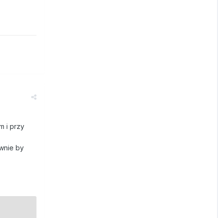
m i przy
wnie by