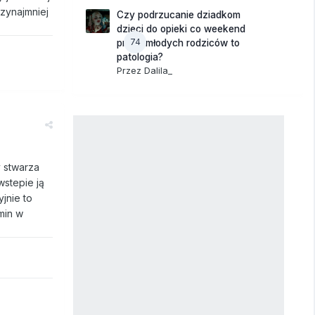
zynajmniej
Czy podrzucanie dziadkom
dzieci do opieki co weekend
74
przez młodych rodziców to
patologia?
Przez
Dalila_
 stwarza
wstepie ją
jnie to
kmin w