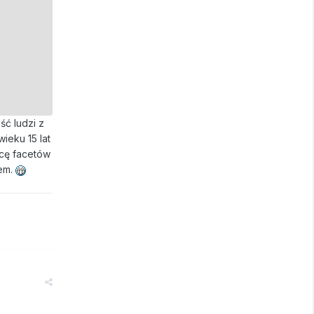
ść ludzi z
ieku 15 lat
acę facetów
tem.