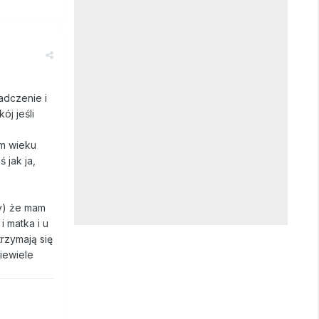
adczenie i
ój jeśli
ym wieku
jak ja,
cy) że mam
i matka i u
trzymają się
niewiele