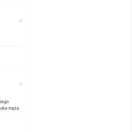
 tego
zuka męża.