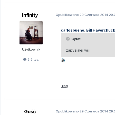
Infinity
Opublikowano
29 Czerwca 2014
29.
carlosbueno
,
Bill Haverchuck
Cytat
Użytkownik
zapyziałej wsi
2,2 tys.
Blog
Gość
Opublikowano
29 Czerwca 2014
29.