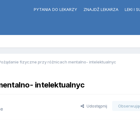
PYTANIA DO LEKARZY
ZNAJDŹ LEKARZA
LEKI I
Pożądanie fizyczne przy różnicach mentalno- intelektualnyc
mentalno- intelektualnyc
Udostępnij
Obserwują
ie