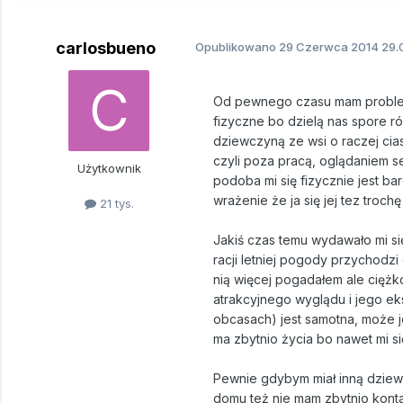
carlosbueno
Opublikowano
29 Czerwca 2014
29.
Od pewnego czasu mam problem-
fizyczne bo dzielą nas spore ró
dziewczyną ze wsi o raczej cia
czyli poza pracą, oglądaniem ser
Użytkownik
podoba mi się fizycznie jest ba
wrażenie że ja się jej tez troc
21 tys.
Jakiś czas temu wydawało mi się
racji letniej pogody przychodzi
nią więcej pogadałem ale ciężk
atrakcyjnego wyglądu i jego e
obcasach) jest samotna, może 
ma zbytnio życia bo nawet mi si
Pewnie gdybym miał inną dziewc
domu też nie mam zbytnio kontak