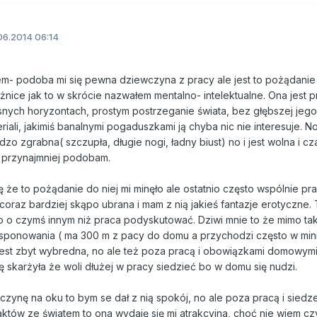
06.2014 06:14
 podoba mi się pewna dziewczyna z pracy ale jest to pożądanie
żnice jak to w skrócie nazwałem mentalno- intelektualne. Ona jest p
snych horyzontach, prostym postrzeganie świata, bez głębszej jego
iali, jakimiś banalnymi pogaduszkami ją chyba nic nie interesuje. No
rdzo zgrabna( szczupła, długie nogi, ładny biust) no i jest wolna i 
hę przynajmniej podobam.
 że to pożądanie do niej mi minęło ale ostatnio często wspólnie pr
 coraz bardziej skąpo ubrana i mam z nią jakieś fantazje erotyczne.
o o czymś innym niż praca podyskutować. Dziwi mnie to że mimo ta
ksponowania ( ma 300 m z pacy do domu a przychodzi często w min
jest zbyt wybredna, no ale też poza pracą i obowiązkami domowymi
ę skarżyła że woli dłużej w pracy siedzieć bo w domu się nudzi.
zynę na oku to bym se dał z nią spokój, no ale poza pracą i sied
tów ze światem to ona wydaję się mi atrakcyjna, choć nie wiem czy 