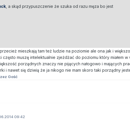
uck
, a skąd przypuszczenie że szuka od razu męza bo jest
przecież mieszkają tam też ludzie na poziomie ale ona jak i większo
i często muszę intelektualnie zjeżdżać do poziomu który miałem w w
większość porządnych znaczy nie pijących nałogowo i mających pr
ki i nawet się dziwią że ja nikogo nie mam skoro taki porządny jes
zez Gość
06.2014 09:42