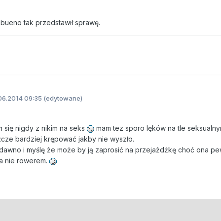
sbueno tak przedstawił sprawę.
06.2014 09:35
(edytowane)
m się nigdy z nikim na seks
mam tez sporo lęków na tle seksualny
zcze bardziej krępować jakby nie wyszło.
edawno i myślę że może by ją zaprosić na przejażdżkę choć ona pe
 a nie rowerem.