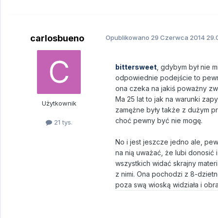
carlosbueno
Opublikowano
29 Czerwca 2014
29.
bittersweet
, gdybym był nie m
odpowiednie podejście to pewn
ona czeka na jakiś poważny zw
Ma 25 lat to jak na warunki zapy
Użytkownik
zamężne były także z dużym pr
choć pewny być nie mogę.
21 tys.
No i jest jeszcze jedno ale, pe
na nią uważać, że lubi donosić 
wszystkich widać skrajny materi
z nimi. Ona pochodzi z 8-dzietn
poza swą wioską widziała i obra