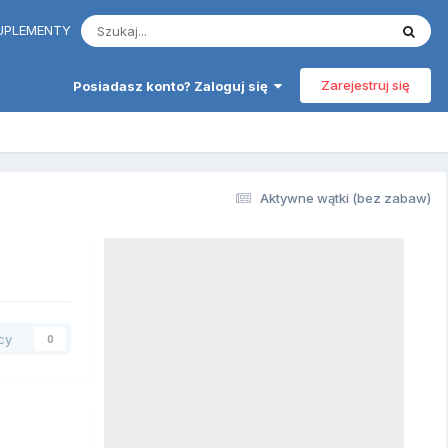
 SUPLEMENTY
Zarejestruj się
Posiadasz konto? Zaloguj się
Aktywne wątki (bez zabaw)
cy
0