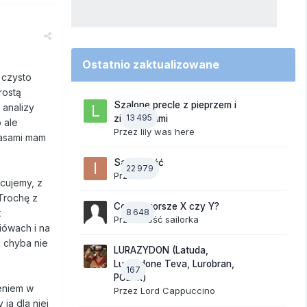
Ostatnio zaktualizowane
 czysto
rostą
Szalone precle z pieprzem i
 analizy
13 495
ziemniakami
 ale
Przez
lily was here
czasami mam
Samotność
22 979
Przez
ixi
acujemy, z
 Trochę z
Co jest gorsze X czy Y?
k
8 648
Przez Gość sailorka
iówach i na
 chyba nie
LURAZYDON (Latuda,
Lurasidone Teva, Lurobran,
167
POLUR)
zeniem w
Przez
Lord Cappuccino
ja dla niej