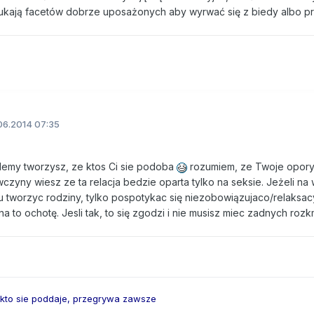
ukają facetów dobrze uposażonych aby wyrwać się z biedy albo pr
06.2014 07:35
blemy tworzysz, ze ktos Ci sie podoba
rozumiem, ze Twoje opory
iewczyny wiesz ze ta relacja bedzie oparta tylko na seksie. Jeżeli na 
u tworzyc rodziny, tylko pospotykac się niezobowiązujaco/relaksacy
a to ochotę. Jesli tak, to się zgodzi i nie musisz miec zadnych roz
 kto sie poddaje, przegrywa zawsze