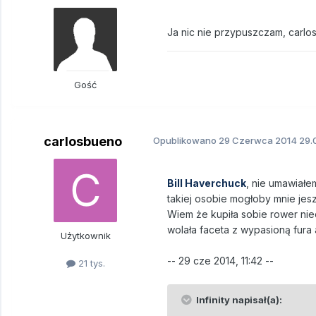
Ja nic nie przypuszczam, carlo
Gość
carlosbueno
Opublikowano
29 Czerwca 2014
29.
Bill Haverchuck
, nie umawiałe
takiej osobie mogłoby mnie jes
Wiem że kupiła sobie rower ni
wolała faceta z wypasioną fura
Użytkownik
-- 29 cze 2014, 11:42 --
21 tys.
Infinity napisał(a):