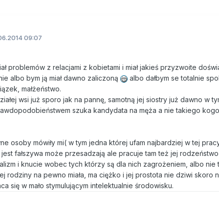
06.2014 09:07
iał problemów z relacjami z kobietami i miał jakieś przyzwoite doświ
ie albo bym ją miał dawno zaliczoną
albo dałbym se totalnie spok
iązek, małżeństwo.
ziałej wsi już sporo jak na pannę, samotną jej siostry już dawno w t
awdopodobieństwem szuka kandydata na męża a nie takiego kogoś 
wne osoby mówiły mi( w tym jedna której ufam najbardziej w tej pra
i jest fałszywa może przesadzają ale pracuje tam też jej rodzeństwo 
alizm i knucie wobec tych którzy są dla nich zagrożeniem, albo nie 
ej rodziny na pewno miała, ma ciężko i jej prostota nie dziwi skoro 
ca się w mało stymulującym intelektualnie środowisku.