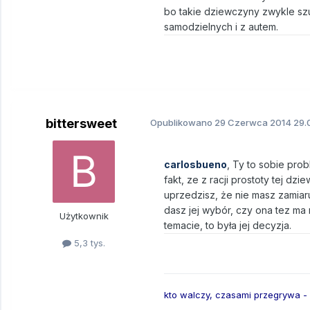
bo takie dziewczyny zwykle sz
samodzielnych i z autem.
bittersweet
Opublikowano
29 Czerwca 2014
29.
carlosbueno
, Ty to sobie pro
fakt, ze z racji prostoty tej dz
uprzedzisz, że nie masz zamiar
dasz jej wybór, czy ona tez ma n
Użytkownik
temacie, to była jej decyzja.
5,3 tys.
kto walczy, czasami przegrywa -