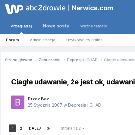
Nerwica.com
Nowe posty
Przeglądaj
Ważne tematy
Forum
Administracja
Użytkownicy online
Strona główna
Zaburzenia
Depresja i CHAD
Ciagłe udawanie,
Ciagłe udawanie, że jest ok, udawan
Przez
Bez
25 Stycznia 2007
w
Depresja i CHAD
1
2
DALEJ
Strona 1 z 2