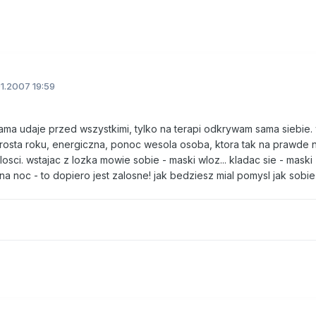
1.2007 19:59
ama udaje przed wszystkimi, tylko na terapi odkrywam sama siebie.
rosta roku, energiczna, ponoc wesola osoba, ktora tak na prawde n
osci. wstajac z lozka mowie sobie - maski wloz... kladac sie - maski
a noc - to dopiero jest zalosne! jak bedziesz mial pomysl jak sobie