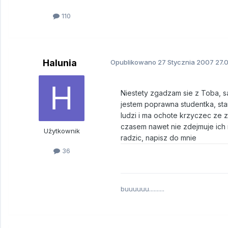
110
Halunia
Opublikowano
27 Stycznia 2007
27.0
Niestety zgadzam sie z Toba, s
jestem poprawna studentka, sta
ludzi i ma ochote krzyczec ze zl
czasem nawet nie zdejmuje ich n
Użytkownik
radzic, napisz do mnie
36
buuuuuu..........