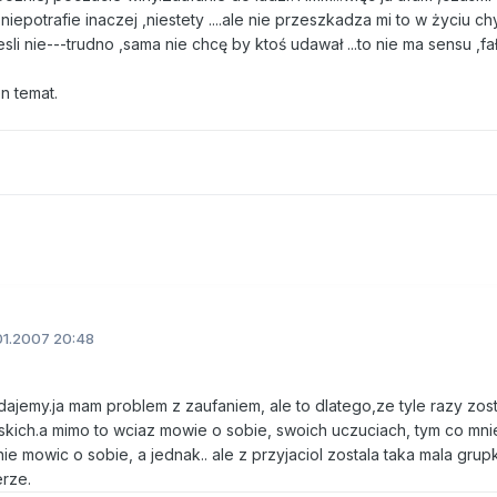
iepotrafie inaczej ,niestety ....ale nie przeszkadza mi to w życiu chy
jesli nie---trudno ,sama nie chcę by ktoś udawał ...to nie ma sensu ,fa
n temat.
01.2007 20:48
dajemy.ja mam problem z zaufaniem, ale to dlatego,ze tyle razy zos
skich.a mimo to wciaz mowie o sobie, swoich uczuciach, tym co mni
 mowic o sobie, a jednak.. ale z przyjaciol zostala taka mala grupk
erze.