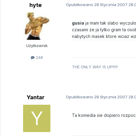
hyte
Opublikowano
28 Stycznia 2007
28.0
gusia
ja mam tak slabo wyczulon
czasami ze ja tylko gram ta oso
nabytych masek ktore wciaz w
Użytkownik
246
THE ONLY WAY IS UP!!!!!!
Yantar
Opublikowano
28 Stycznia 2007
28.0
Ta komedia sie dopiero rozpoc