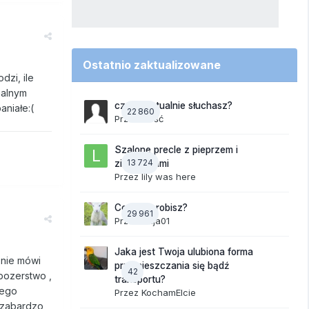
Ostatnio zaktualizowane
dzi, ile
malnym
czego aktualnie słuchasz?
aniałe:(
22 860
Przez Gość
Szalone precle z pieprzem i
13 724
ziemniakami
Przez
lily was here
Co teraz robisz?
29 961
Przez
Anja01
Jaka jest Twoja ulubiona forma
 nie mówi
przemieszczania się bądź
42
 pozerstwo ,
transportu?
tego
Przez
KochamElcie
i zabardzo