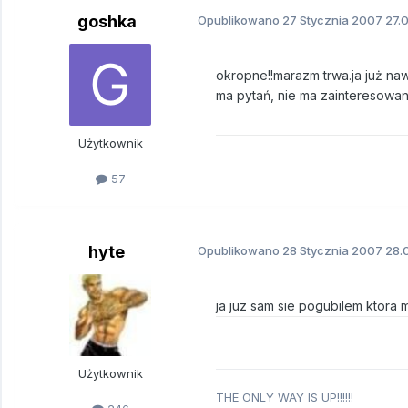
goshka
Opublikowano
27 Stycznia 2007
27.0
okropne!!marazm trwa.ja już naw
ma pytań, nie ma zainteresowani
Użytkownik
57
hyte
Opublikowano
28 Stycznia 2007
28.0
ja juz sam sie pogubilem ktora 
Użytkownik
THE ONLY WAY IS UP!!!!!!