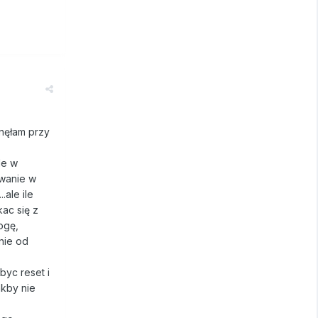
gnęłam przy
le w
awanie w
ale ile
ac się z
ogę,
łnie od
 byc reset i
akby nie