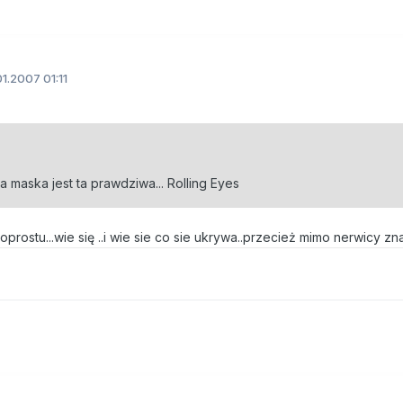
1.2007 01:11
a maska jest ta prawdziwa... Rolling Eyes
..poprostu...wie się ..i wie sie co sie ukrywa..przecież mimo nerwicy zn