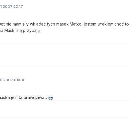
1.2007 20:17
et nie mam siły wkładać tych masek.Matko, jestem wrakiem.choć to r
a.Maski się przydają.
1.2007 01:04
maska jest ta prawdziwa...