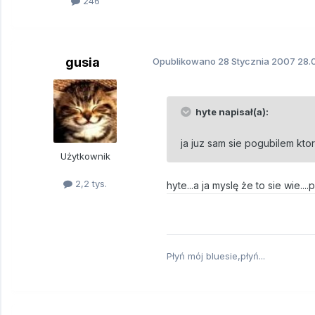
246
gusia
Opublikowano
28 Stycznia 2007
28.0
hyte napisał(a):
ja juz sam sie pogubilem ktor
Użytkownik
2,2 tys.
hyte...a ja myslę że to sie wie..
Płyń mój bluesie,płyń...