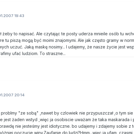
1.2007 19:43
 żeby to napisać. Ale czytając te posty uderza mnieile osób tu wcho
re tu piszą mogą być moimi znajomymi. Ale jak często gramy w nor
ych uczuć. Jaką maskę nosimy... I udajemy, że nasze życie jest wsp
afimy ufać ludziom. To straszne...
1.2007 20:14
a problmy "ze sobą" ,nawet by czlowiek nie przypuszczał ,o tym sie
 nie jest żaden wstyd ,więc ja osobiscie uważam że taka maskarada i
prawdę nie jesteśmy jest idiotyczne. bo udajemy i zdajemy sobie z 
później poczucie winy.Zaufanie do ludzi?Hmm...więc ja ufam ,czasm