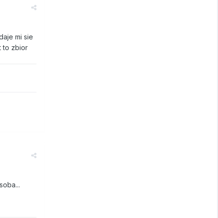
aje mi sie
 to zbior
oba...