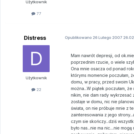
Użytkownik
77
Distress
Opublikowano
26 Lutego 2007
26.02
Mam nawrót depresji, od ok.mies
poprzednim rzucie, o wiele szybc
Ona mnie osacza od ponad roku, 
któryms momencie poczułam, że 
Użytkownik
domu, w pracy, przed swoim Ukoc
można...W piątek poczułam, że n
22
nikim, nie dam rady wykrzesać 
zostaje w domu, nic nie planowa
świata, on nie próbuje mnie z 
zainteresowania z jego strony...a
czym sie skończy...dziś wszystk
było nas...nie ma nic....nie mo