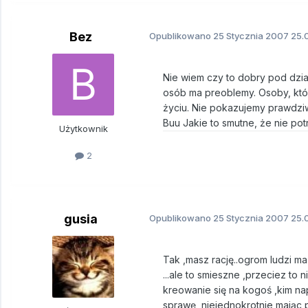
Bez
Opublikowano
25 Stycznia 2007
25.0
Nie wiem czy to dobry pod dział
osób ma preoblemy. Osoby, któ
życiu. Nie pokazujemy prawdziw
Buu Jakie to smutne, że nie potr
Użytkownik
2
gusia
Opublikowano
25 Stycznia 2007
25.0
Tak ,masz rację..ogrom ludzi m
...ale to smieszne ,przeciez to
kreowanie się na kogoś ,kim na
sprawę ,niejednokrotnie mając 