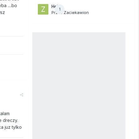
ba ....bo
Hej
1
łsz
Przez
Zaciekawion
talam
e dreczy.
a juz tylko