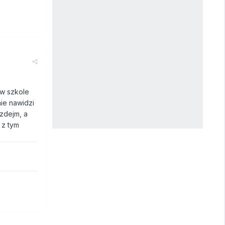
 w szkole
ie nawidzi
 zdejm, a
 z tym