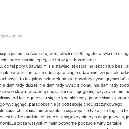
.2007 20:46
iąca jestem na Asentrze, w tej chwili na 100 mg...tej dawki nie osia
iej poczułam sie lepiej, ale teraz jest koszmarnie....
do tej pory udawało mi sie stawiac jej czoła, na lekach lub bez....a
jak nie wrzasne to sie uduszę...to ciagłe udawanie, że jest ok, ud
hanym...to tak jakby człowiek na siłe powstrzymywał grymas bólu...
ie dam rady dłużej...nie dam rady wyjśc z domu, nie dam rady spotk
z siebie słowa...w sobotę napisałam do mojego mężczyzny że nie m
lismy...od tamtego czasu się nie kontaktujemy...ja odcięłam się zupe
tego wyciągnąc...paradoksalnie ja potrzebuję choć szczątkowego
le sama chciałam...i nie doczekam się...boje sie tylko jak długi ma to
o jest tak beznadziejne, że czuję się jakby nie było mojego zycia, j
gę mówić...a poza wszystkim mam potworne poczucie winy za takie