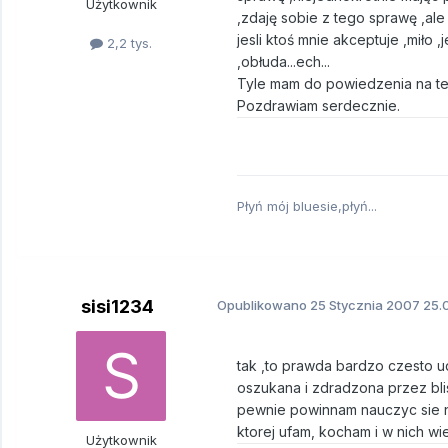
Użytkownik
,zdaję sobie z tego sprawę ,ale n
jesli ktoś mnie akceptuje ,miło ,
2,2 tys.
,obłuda...ech...
Tyle mam do powiedzenia na te
Pozdrawiam serdecznie.
Płyń mój bluesie,płyń...
sisi1234
Opublikowano
25 Stycznia 2007
25.
tak ,to prawda bardzo czesto u
oszukana i zdradzona przez bli
pewnie powinnam nauczyc sie nie
ktorej ufam, kocham i w nich wi
Użytkownik