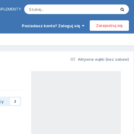
 SUPLEMENTY
Zarejestruj się
Posiadasz konto? Zaloguj się
Aktywne wątki (bez zabaw)
cy
2