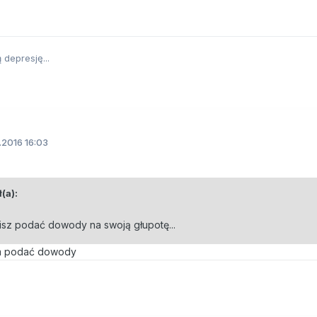
 depresję...
2016 16:03
(a):
isz podać dowody na swoją głupotę...
bym podać dowody