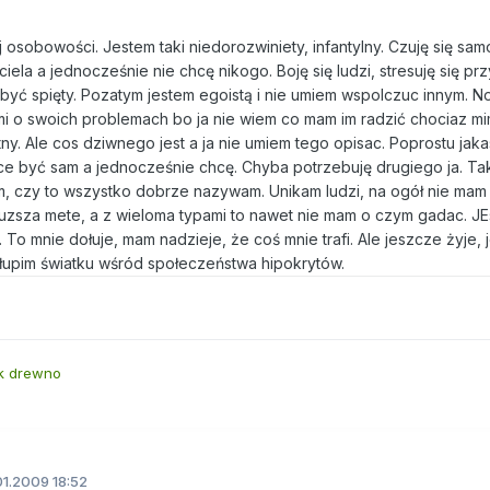
osobowości. Jestem taki niedorozwiniety, infantylny. Czuję się sam
iela a jednocześnie nie chcę nikogo. Boję się ludzi, stresuję się prz
być spięty. Pozatym jestem egoistą i nie umiem wspolczuc innym. No
a mi o swoich problemach bo ja nie wiem co mam im radzić chociaz m
ny. Ale cos dziwnego jest a ja nie umiem tego opisac. Poprostu jaka
hce być sam a jednocześnie chcę. Chyba potrzebuję drugiego ja. Ta
iem, czy to wszystko dobrze nazywam. Unikam ludzi, na ogół nie mam
uzsza mete, a z wieloma typami to nawet nie mam o czym gadac. JE
ą. To mnie dołuje, mam nadzieje, że coś mnie trafi. Ale jeszcze żyje,
głupim światku wśród społeczeństwa hipokrytów.
ek drewno
1.2009 18:52