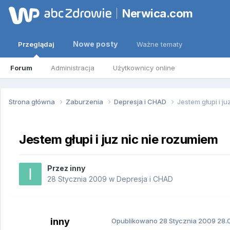
Nerwica.com
Nowe posty
Przeglądaj
Ważne tematy
Forum
Administracja
Użytkownicy online
Strona główna
Zaburzenia
Depresja i CHAD
Jestem głupi i j
Jestem głupi i juz nic nie rozumiem
Przez
inny
28 Stycznia 2009
w
Depresja i CHAD
inny
Opublikowano
28 Stycznia 2009
28.0