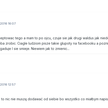
2016 16:07
ceptowac tego a mam to po ojcu, czuje sie jak drugi waldus jak nie
oba zrobic. Ciagle ludziom pisze takie glupoty na facebooku a pozn
bgaduje I sie smieje. Niewiem jak to zmienic...
2016 12:57
e to nic nie muszę dodawać od siebie bo wszystko co miałbym napisa