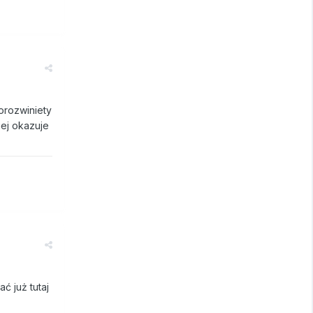
dorozwiniety
iej okazuje
ć już tutaj