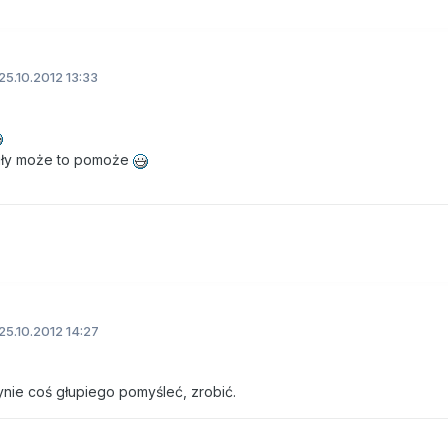
25.10.2012 13:33
 miły może to pomoże
25.10.2012 14:27
ynie coś głupiego pomyśleć, zrobić.