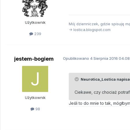
Użytkownik
Mój dzienniczek, gdzie spisuję mą
-> lostica.blogspot.com
239
jestem-bogiem
Opublikowano
4 Sierpnia 2016
04.08.
Neurotica_Lostica napisał
Ciekawe, czy chociaż potraf
Użytkownik
Jeśli to do mnie to tak, mógł
98