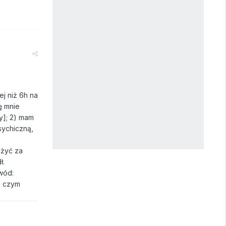
ej niż 6h na
ę mnie
ny]; 2) mam
sychiczną,
ążyć za
ł.
owód:
o czym