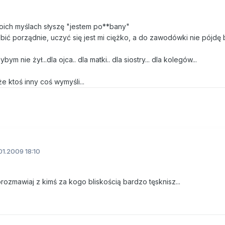
moich myślach słyszę "jestem po**bany"
obić porządnie, uczyć się jest mi ciężko, a do zawodówki nie pójdę
ym nie żył...dla ojca.. dla matki.. dla siostry... dla kolegów...
e ktoś inny coś wymyśli...
1.2009 18:10
orozmawiaj z kimś za kogo bliskością bardzo tęsknisz...