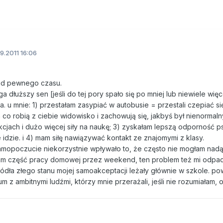
9.2011 16:06
, od pewnego czasu.
 dłuższy sen [jeśli do tej pory spało się po mniej lub niewiele więc
. u mnie: 1) przestałam zasypiać w autobusie = przestali czepiać si
h co robią z ciebie widowisko i zachowują się, jakbyś był nienormal
kcjach i dużo więcej siły na naukę; 3) zyskałam lepszą odporność p
nie idzie. i 4) mam siłę nawiązywać kontakt ze znajomymi z klasy.
samopoczucie niekorzystnie wpływało to, że często nie mogłam nad
iam część pracy domowej przez weekend, ten problem też mi odpad
źródła złego stanu mojej samoakceptacji leżały głównie w szkole. p
 z ambitnymi ludźmi, którzy mnie przerażali, jeśli nie rozumiałam, 