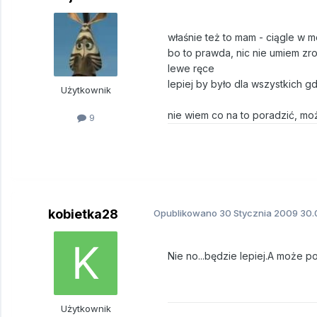
właśnie też to mam - ciągle w 
bo to prawda, nic nie umiem zr
lewe ręce
lepiej by było dla wszystkich gdyb
Użytkownik
nie wiem co na to poradzić, moż
9
kobietka28
Opublikowano
30 Stycznia 2009
30.0
Nie no...będzie lepiej.A może p
Użytkownik