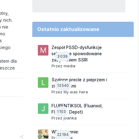
otny,
y nich.
 nie
Ostatnio zaktualizowane
imo
s
kiego
Zespół PSSD-dysfunkcje
seksualne spowodowane
3 039
zażywaniem SSRI
stem dla
Przez
media
 jeszcze
Szalone precle z pieprzem i
13 540
ziemniakami
Przez
lily was here
FLUPENTIKSOL (Fluanxol,
1 103
Fluanxol Depot)
Przez
joanka
Wkurza mnie:
22 194
Przez
linka