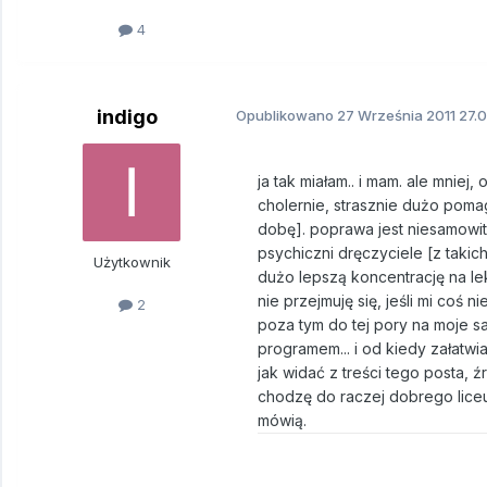
4
indigo
Opublikowano
27 Września 2011
27.0
ja tak miałam.. i mam. ale mniej
cholernie, strasznie dużo pomaga
dobę]. poprawa jest niesamowita
psychiczni dręczyciele [z takic
Użytkownik
dużo lepszą koncentrację na le
nie przejmuję się, jeśli mi coś 
2
poza tym do tej pory na moje 
programem... i od kiedy załatw
jak widać z treści tego posta, 
chodzę do raczej dobrego liceum
mówią.