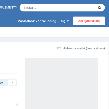
 SUPLEMENTY
Zarejestruj się
Posiadasz konto? Zaloguj się
Aktywne wątki (bez zabaw)
cy
1