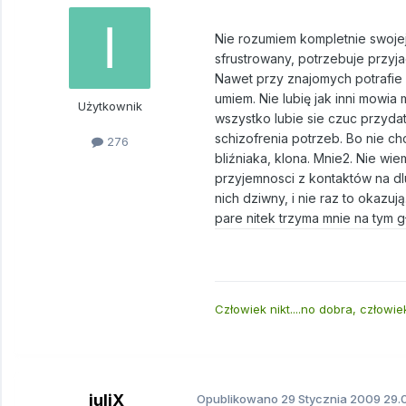
Nie rozumiem kompletnie swojej 
sfrustrowany, potrzebuje przyjac
Nawet przy znajomych potrafie 
umiem. Nie lubię jak inni mowi
Użytkownik
wszystko lubie sie czuc przydat
schizofrenia potrzeb. Bo nie c
276
bliźniaka, klona. Mnie2. Nie w
przyjemnosci z kontaktów na dl
nich dziwny, i nie raz to okazuj
pare nitek trzyma mnie na tym 
Człowiek nikt....no dobra, człowi
juliX
Opublikowano
29 Stycznia 2009
29.0