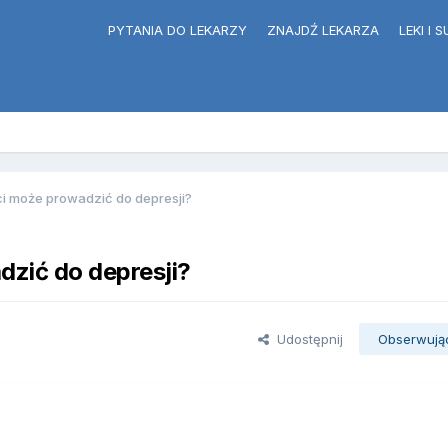
PYTANIA DO LEKARZY
ZNAJDŹ LEKARZA
LEKI I
i może prowadzić do depresji?
zić do depresji?
Udostępnij
Obserwują