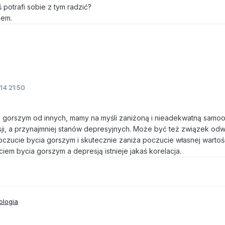
ś potrafi sobie z tym radzić?
lem.
14 21:50
a gorszym od innych, mamy na myśli zaniżoną i nieadekwatną samoo
i, a przynajmniej stanów depresyjnych. Może być też związek odw
zucie bycia gorszym i skutecznie zaniża poczucie własnej wartoś
iem bycia gorszym a depresją istnieje jakaś korelacja.
ologia