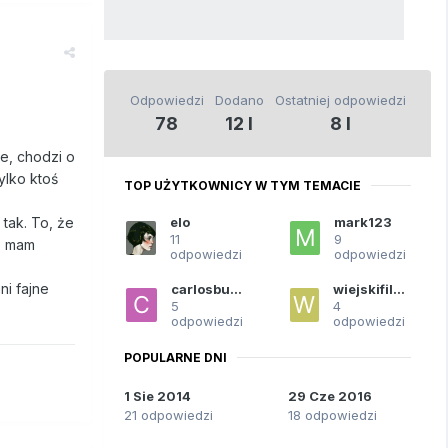
Odpowiedzi
Dodano
Ostatniej odpowiedzi
78
12 l
8 l
e, chodzi o
ylko ktoś
TOP UŻYTKOWNICY W TYM TEMACIE
elo
mark123
 tak. To, że
11
9
ż mam
odpowiedzi
odpowiedzi
ni fajne
carlosbueno
wiejskifilozof
5
4
odpowiedzi
odpowiedzi
POPULARNE DNI
1 Sie 2014
29 Cze 2016
21 odpowiedzi
18 odpowiedzi