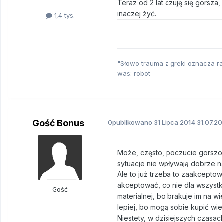
Teraz od 2 lat czuję się gorsza
inaczej żyć.
1,4 tys.
"Słowo trauma z greki oznacza ra
was: robot
Gość Bonus
Opublikowano
31 Lipca 2014
31.07.20
Może, często, poczucie gorszoś
sytuacje nie wpływają dobrze n
Ale to już trzeba to zaakceptow
akceptować, co nie dla wszystkic
Gość
materialnej, bo brakuje im na wi
lepiej, bo mogą sobie kupić wi
Niestety, w dzisiejszych czasac