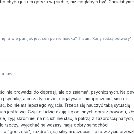
, bo chyba jestem gorsza wg siebie, niż mogłabym być. Chciałabym 
nę, a wie pan jak jest sen po niemiecku? Traum. Rany rodzą potwory"
14 18:53
ci nie prowadzi do depresji, ale do załamań, psychicznych. Na pe
a psychikę, a co za tym idzie...negatywne samopoczucie, smutek.
ać, bo nie ma lepszego wyjścia. Trzeba się nauczyć taką sytuację
h jest łatwe. Często ludzie czują się od innych gorsi z powodu, złej
ele, żyją skromnie, na nic ich nie stać, a patrzą z zazdrością na tych
ele rzeczy, wyjechać na wczasy, mają dobry samochód.
h ta "gorszość", zazdrość, są silnymi uczuciami, a to w życiu przes