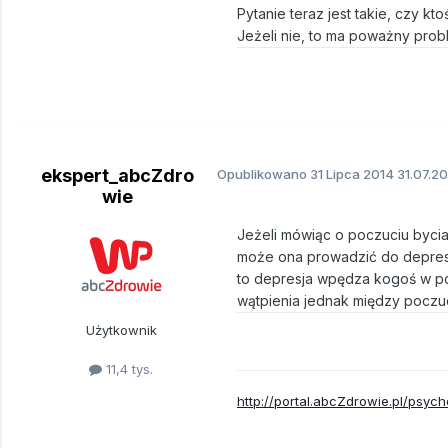
Pytanie teraz jest takie, czy kto
Jeżeli nie, to ma poważny prob
ekspert_abcZdro
Opublikowano
31 Lipca 2014
31.07.20
wie
Jeżeli mówiąc o poczuciu byci
może ona prowadzić do depresj
to depresja wpędza kogoś w poc
wątpienia jednak między poczuc
Użytkownik
11,4 tys.
http://portal.abcZdrowie.pl/psych