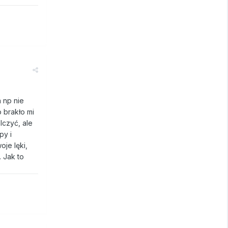
 np nie
o brakło mi
lczyć, ale
py i
je lęki,
 Jak to