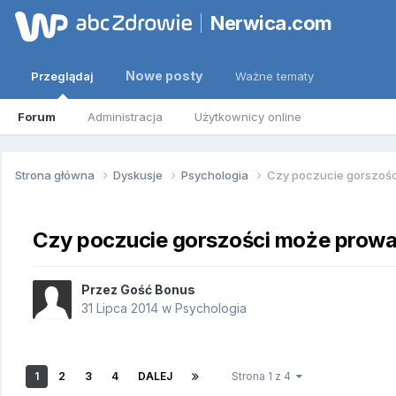
Nerwica.com
Nowe posty
Przeglądaj
Ważne tematy
Forum
Administracja
Użytkownicy online
Strona główna
Dyskusje
Psychologia
Czy poczucie gorszośc
Czy poczucie gorszości może prowad
Przez Gość Bonus
31 Lipca 2014
w
Psychologia
1
2
3
4
DALEJ
Strona 1 z 4