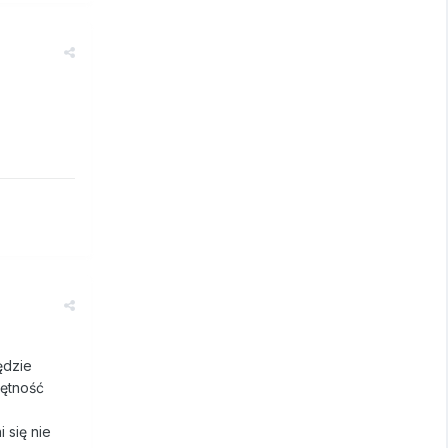
ędzie
jętność
 się nie