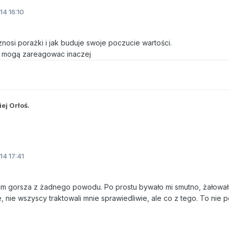
14 16:10
znosi porażki i jak buduje swoje poczucie wartości.
y mogą zareagowac inaczej
ej Orłoś.
14 17:41
łam gorsza z żadnego powodu. Po prostu bywało mi smutno, żałował
e, nie wszyscy traktowali mnie sprawiedliwie, ale co z tego. To nie