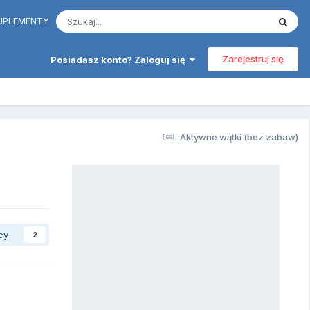
 SUPLEMENTY
Zarejestruj się
Posiadasz konto? Zaloguj się
Aktywne wątki (bez zabaw)
cy
2