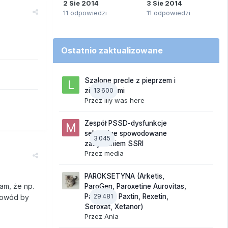
2 Sie 2014
3 Sie 2014
11 odpowiedzi
11 odpowiedzi
Ostatnio zaktualizowane
Szalone precle z pieprzem i
13 600
ziemniakami
Przez
lily was here
Zespół PSSD-dysfunkcje
seksualne spowodowane
3 045
zażywaniem SSRI
Przez
media
PAROKSETYNA (Arketis,
am, że np.
ParoGen, Paroxetine Aurovitas,
29 481
Paroxinor, Paxtin, Rexetin,
 powód by
Seroxat, Xetanor)
Przez
Ania