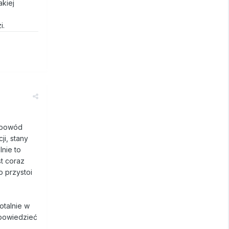
akiej
i.
y powód
ji, stany
lnie to
st coraz
o przystoi
otalnie w
 powiedzieć