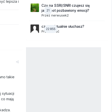
być lepsza i
Czy na SSRI/SNRI czujesz się
21
jak robot pozbawiony emocji?
Przez
nerwusek2
czego aktualnie słuchasz?
22 855
Przez Gość
wno takie
 sytuacji
, co mają
zkadza.