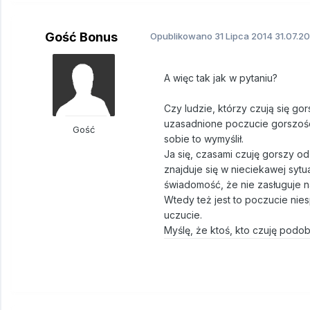
Gość Bonus
Opublikowano
31 Lipca 2014
31.07.20
A więc tak jak w pytaniu?
Czy ludzie, którzy czują się g
uzasadnione poczucie gorszości, 
Gość
sobie to wymyślił.
Ja się, czasami czuję gorszy od 
znajduje się w nieciekawej syt
świadomość, że nie zasługuje n
Wtedy też jest to poczucie niespr
uczucie.
Myślę, że ktoś, kto czuję podob