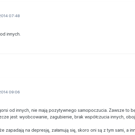
2014 07:48
od innych.
2014 09:06
 gorsi od innych, nie mają pozytywnego samopoczucia. Zawsze to b
szcze jest: wyobcowanie, zagubienie, brak współczucia innych, obo
 że zapadają na depresję, załamują się, skoro oni są z tym sami, a inni