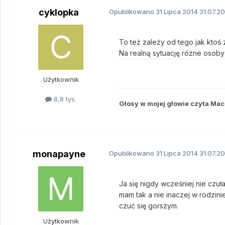
cyklopka
Opublikowano
31 Lipca 2014
31.07.20
To też zależy od tego jak ktoś 
Na realną sytuację różne osob
Użytkownik
8,8 tys.
Głosy w mojej głowie czyta Maci
monapayne
Opublikowano
31 Lipca 2014
31.07.20
Ja się nigdy wcześniej nie czu
mam tak a nie inaczej w rodzini
czuć się gorszym.
Użytkownik