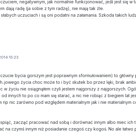
oczuciem, negatywnym, jak normalnie funkcjonować, jeśli jest się w t
ym dają radę (ja sobie z tym radzę), nie mają tak źle.
 słabych uczuciach i są oni podatni na załamania. Szkoda takich ludz
2014 15:23
poczucie bycia gorszym jest poprawnym sformułowaniem) to główn
ch..jowego życia choc może to i być skutek bo przez lęki, brak ambic
ic w życiu nie osiągnąłem czyli jestem najgorszy z najgorszych. Ogó
od innych to po co mam się starać, a nic nie robiąc z biegiem lat je
m np nic zarówno pod względem materialnym jak i nie materialnym c
 spiąć, zacząć pracować nad sobą i dorównać innym albo miec ich t
ć na czymś innym niż posiadanie czegoś czy kogoś. No ale łatwo