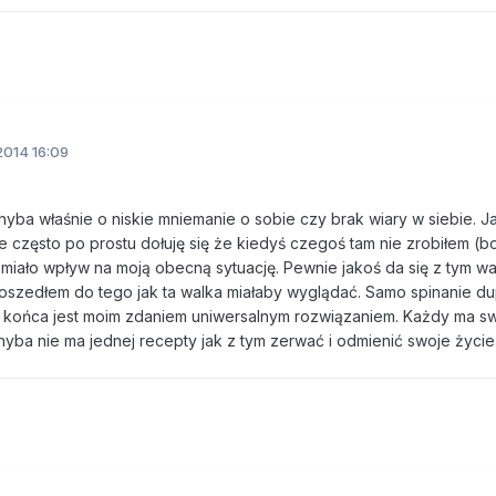
2014 16:09
yba właśnie o niskie mniemanie o sobie czy brak wiary w siebie. Ja
le często po prostu dołuję się że kiedyś czegoś tam nie zrobiłem (b
 miało wpływ na moją obecną sytuację. Pewnie jakoś da się z tym wa
szedłem do tego jak ta walka miałaby wyglądać. Samo spinanie du
do końca jest moim zdaniem uniwersalnym rozwiązaniem. Każdy ma swo
yba nie ma jednej recepty jak z tym zerwać i odmienić swoje życie.