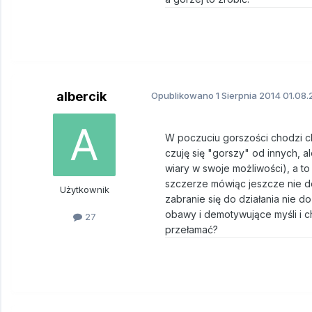
albercik
Opublikowano
1 Sierpnia 2014
01.08.
W poczuciu gorszości chodzi ch
czuję się "gorszy" od innych, a
wiary w swoje możliwości), a to
szczerze mówiąc jeszcze nie do
Użytkownik
zabranie się do działania nie 
obawy i demotywujące myśli i ch
27
przełamać?