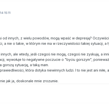
14 15:11
orsi od innych, z wielu powodów, mogą wpaść w depresję? Oczywiści
a nie o takie, w którym nie ma w rzeczywistości takiej sytuacji, a t
innych, ale wtedy, jeśli czegoś nie mogę, czegoś nie zyskuję, a inni
uacji, wywołuje to negatywne poczucie o "byciu gorszym", poniewa
a gorszą sytuację, a taką mam.
awiedliwości, która dotyka niewinnych ludzi. I to nie jest ani miłe, a
nie jak ja, doskonale mnie zrozumie.