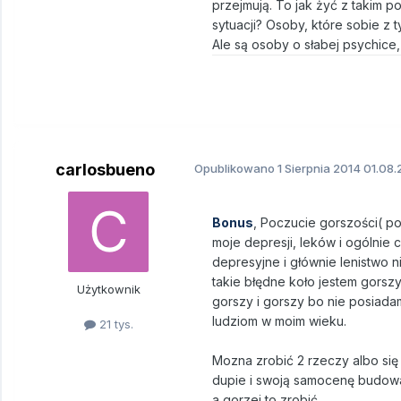
przejmują. To jak żyć z takim p
sytuacji? Osoby, które sobie z t
Ale są osoby o słabej psychice,
carlosbueno
Opublikowano
1 Sierpnia 2014
01.08.
Bonus
, Poczucie gorszości( 
moje depresji, leków i ogólnie 
depresyjne i głównie lenistwo n
takie błędne koło jestem gorszy 
Użytkownik
gorszy i gorszy bo nie posiada
ludziom w moim wieku.
21 tys.
Mozna zrobić 2 rzeczy albo się
dupie i swoją samocenę budowa
a gorzej to zrobić.