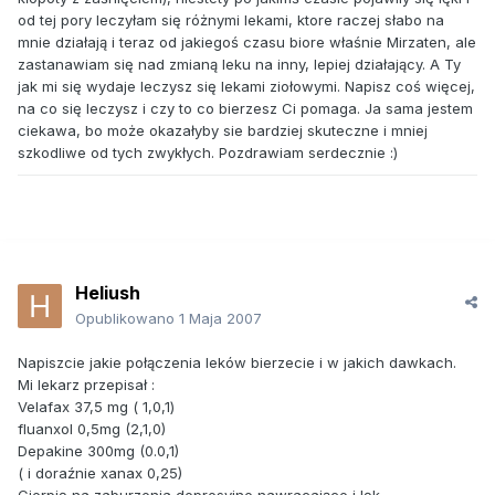
od tej pory leczyłam się różnymi lekami, ktore raczej słabo na
mnie działają i teraz od jakiegoś czasu biore właśnie Mirzaten, ale
zastanawiam się nad zmianą leku na inny, lepiej działający. A Ty
jak mi się wydaje leczysz się lekami ziołowymi. Napisz coś więcej,
na co się leczysz i czy to co bierzesz Ci pomaga. Ja sama jestem
ciekawa, bo może okazałyby sie bardziej skuteczne i mniej
szkodliwe od tych zwykłych. Pozdrawiam serdecznie :)
Heliush
Opublikowano
1 Maja 2007
Napiszcie jakie połączenia leków bierzecie i w jakich dawkach.
Mi lekarz przepisał :
Velafax 37,5 mg ( 1,0,1)
fluanxol 0,5mg (2,1,0)
Depakine 300mg (0.0,1)
( i doraźnie xanax 0,25)