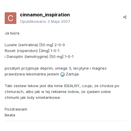
cinnamon_inspiration
Opublikowano
3 Maja 2007
Ja biore
Luxete (sertralina) [50 mg] 2-0-0
Risset (risperidon) [3mg] 1-0-1
i Danoptin (lamotrygine) [50 mg] 1-0-1
pozatym przyjmuje deprim, omege 3, lecytyne i magnez
prawdziwa lekomanka jestem
Zartuje
Taki zestaw lekow jest dla mnie IDEALNY, czuje, ze chodze po
chmurach, albo jak w tej reklamie lodow, ze zjadam sobie
chmurki jak lody smietankowe.
Pozdrawiam
Beata