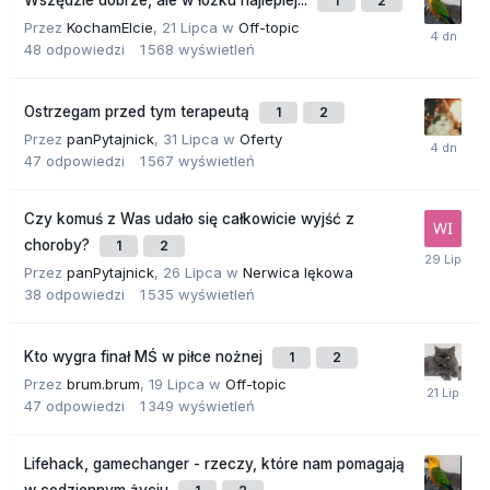
Wszędzie dobrze, ale w łóżku najlepiej...
1
2
Przez
KochamElcie
,
21 Lipca
w
Off-topic
48
odpowiedzi
1 568
wyświetleń
Ostrzegam przed tym terapeutą
1
2
Przez
panPytajnick
,
31 Lipca
w
Oferty
47
odpowiedzi
1 567
wyświetleń
Czy komuś z Was udało się całkowicie wyjść z
choroby?
1
2
Przez
panPytajnick
,
26 Lipca
w
Nerwica lękowa
38
odpowiedzi
1 535
wyświetleń
Kto wygra finał MŚ w piłce nożnej
1
2
Przez
brum.brum
,
19 Lipca
w
Off-topic
47
odpowiedzi
1 349
wyświetleń
Lifehack, gamechanger - rzeczy, które nam pomagają