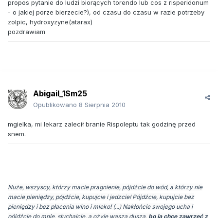
propos pytanie do ludzi biorących torendo lub cos z risperidonum
- o jakiej porze bierzecie?), od czasu do czasu w razie potrzeby
zolpic, hydroxyzyne(atarax)
pozdrawiam
Abigail_1Sm25
Opublikowano
8 Sierpnia 2010
mgielka, mi lekarz zalecił branie Rispoleptu tak godzinę przed
snem.
Nuże, wszyscy, którzy macie pragnienie, pójdźcie do wód, a którzy nie
macie pieniędzy, pójdźcie, kupujcie i jedzcie! Pójdźcie, kupujcie bez
pieniędzy i bez płacenia wino i mleko! (...) Nakłońcie swojego ucha i
pójdźcie do mnie, słuchajcie, a ożyje wasza dusza,
bo ja chcę zawrzeć z