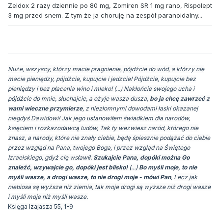
Zeldox 2 razy dziennie po 80 mg, Zomiren SR 1 mg rano, Rispolept
3 mg przed snem. Z tym że ja choruję na zespół paranoidalny...
Nuże, wszyscy, którzy macie pragnienie, pójdźcie do wód, a którzy nie
macie pieniędzy, pójdźcie, kupujcie i jedzcie! Pójdźcie, kupujcie bez
pieniędzy i bez płacenia wino i mleko! (...) Nakłońcie swojego ucha i
pójdźcie do mnie, słuchajcie, a ożyje wasza dusza,
bo ja chcę zawrzeć z
wami wieczne przymierze
, z niezłomnymi dowodami łaski okazanej
niegdyś Dawidowi! Jak jego ustanowiłem świadkiem dla narodów,
księciem i rozkazodawcą ludów, Tak ty wezwiesz naród, którego nie
znasz, a narody, które nie znały ciebie, będą śpiesznie podążać do ciebie
przez wzgląd na Pana, twojego Boga, i przez wzgląd na Świętego
Izraelskiego, gdyż cię wsławił.
Szukajcie Pana, dopóki można Go
znaleźć, wzywajcie go, dopóki jest blisko!
(...)
Bo myśli moje, to nie
myśli wasze, a drogi wasze, to nie drogi moje - mówi Pan
,
Lecz jak
niebiosa są wyższe niż ziemia, tak moje drogi są wyższe niż drogi wasze
i myśli moje niż myśli wasze.
Księga Izajasza 55, 1-9