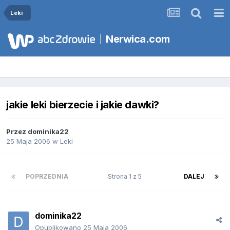
Leki
Nerwica.com
jakie leki bierzecie i jakie dawki?
Przez
dominika22
25 Maja 2006
w
Leki
POPRZEDNIA
Strona 1 z 5
DALEJ
dominika22
Opublikowano
25 Maja 2006