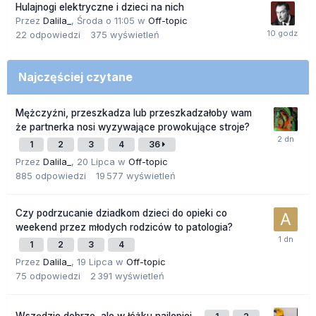
Hulajnogi elektryczne i dzieci na nich
Przez
Dalila_
,
Środa o 11:05
w
Off-topic
22
odpowiedzi
375
wyświetleń
Najczęściej czytane
Mężczyźni, przeszkadza lub przeszkadzałoby wam
że partnerka nosi wyzywające prowokujące stroje?
1
2
3
4
36
Przez
Dalila_
,
20 Lipca
w
Off-topic
885
odpowiedzi
19 577
wyświetleń
Czy podrzucanie dziadkom dzieci do opieki co
weekend przez młodych rodziców to patologia?
1
2
3
4
Przez
Dalila_
,
19 Lipca
w
Off-topic
75
odpowiedzi
2 391
wyświetleń