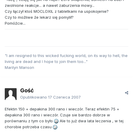
zwolnione reakcje... a nawet zaburzenia mowy...
Czy łączył ktoś MOCLOXIL z tabletkami na uspokojenie?
Czy to możliwe że lekarz się pomylił?
Pomóżcie...
"I am resigned to this wicked fucking world, on its way to hell, the
living are dead and I hope to join them too..."
Marilyn Manson
Gość
Opublikowano
17 Czerwca 2007
Efektin 150 + depakina 300 rano i wieczór. Teraz efektin 75 +
depakina 300 rano i wieczór. Czuje sie bardzo dobrze w
porównaniu z tym co było
Ale to już dwa lata leczenia , w tej
chorobie potrzeba czasu