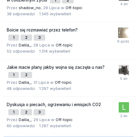
w codziennym życiu
1
2
Przez
shadow_no
,
29 Lipca
w
Off-topic
38
odpowiedzi
1 345
wyświetleń
Boicie się rozmawiać przez telefon?
1
2
3
Przez
Dalila_
,
28 Lipca
w
Off-topic
52
odpowiedzi
1 314
wyświetleń
Jakie macie plany jakby wojna się zaczęła u nas?
1
2
Przez
Dalila_
,
31 Lipca
w
Off-topic
48
odpowiedzi
1 297
wyświetleń
Dyskusja o piecach, ogrzewaniu i emisjach CO2
1
2
3
Przez
Dalila_
,
29 Lipca
w
Off-topic
60
odpowiedzi
1 287
wyświetleń