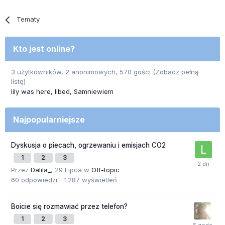
Tematy
Kto jest online?
3 użytkowników, 2 anonimowych, 570 gości
(Zobacz pełną
listę)
lily was here
libed
Samniewiem
Najpopularniejsze
Dyskusja o piecach, ogrzewaniu i emisjach CO2
1
2
3
Przez
Dalila_
,
29 Lipca
w
Off-topic
60
odpowiedzi
1 287
wyświetleń
Boicie się rozmawiać przez telefon?
1
2
3