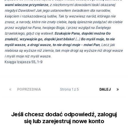
wami wieczne przymierze
, z niezłomnymi dowodami łaski okazanej
niegdyś Dawidowi! Jak jego ustanowiłem świadkiem dla narodów,
księciem i rozkazodawcą ludów, Tak ty wezwiesz naród, którego nie
znasz, a narody, które nie znały ciebie, będą śpiesznie podążać do ciebie
przez wzgląd na Pana, twojego Boga, i przez wzgląd na Świętego
Izraelskiego, gdyż cię wsławił.
Szukajcie Pana, dopóki można Go
znaleźć, wzywajcie go, dopóki jest blisko!
(...)
Bo myśli moje, to nie
myśli wasze, a drogi wasze, to nie drogi moje - mówi Pan
,
Lecz jak
niebiosa są wyższe niż ziemia, tak moje drogi są wyższe niż drogi wasze
i myśli moje niż myśli wasze.
Księga Izajasza 55, 1-9
POPRZEDNIA
Strona 1 z 5
DALEJ
Jeśli chcesz dodać odpowiedź, zaloguj
się lub zarejestruj nowe konto