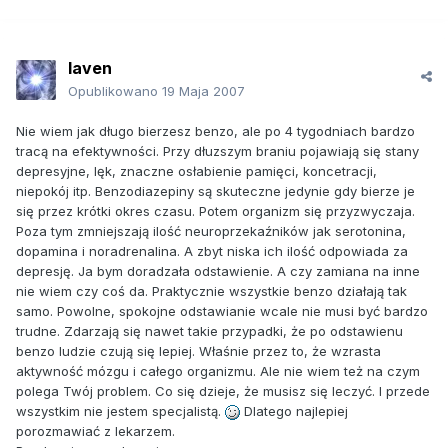
laven
Opublikowano
19 Maja 2007
Nie wiem jak długo bierzesz benzo, ale po 4 tygodniach bardzo
tracą na efektywności. Przy dłuzszym braniu pojawiają się stany
depresyjne, lęk, znaczne osłabienie pamięci, koncetracji,
niepokój itp. Benzodiazepiny są skuteczne jedynie gdy bierze je
się przez krótki okres czasu. Potem organizm się przyzwyczaja.
Poza tym zmniejszają ilość neuroprzekaźników jak serotonina,
dopamina i noradrenalina. A zbyt niska ich ilość odpowiada za
depresję. Ja bym doradzała odstawienie. A czy zamiana na inne
nie wiem czy coś da. Praktycznie wszystkie benzo działają tak
samo. Powolne, spokojne odstawianie wcale nie musi być bardzo
trudne. Zdarzają się nawet takie przypadki, że po odstawienu
benzo ludzie czują się lepiej. Właśnie przez to, że wzrasta
aktywność mózgu i całego organizmu. Ale nie wiem też na czym
polega Twój problem. Co się dzieje, że musisz się leczyć. I przede
wszystkim nie jestem specjalistą.
Dlatego najlepiej
porozmawiać z lekarzem.