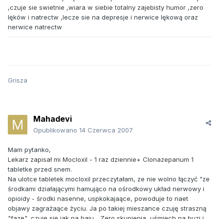
,czuje sie swietnie ,wiara w siebie totalny zajebisty humor ,zero
lęków i natrectw ,lecze sie na depresje i nerwice lękową oraz
nerwice natrectw
Grisza
Mahadevi
Opublikowano
14 Czerwca 2007
Mam pytanko,
Lekarz zapisał mi Mocloxil - 1 raz dziennie+ Clonazepanum 1
tabletke przed snem.
Na ulotce tabletek mocloxil przeczytałam, ze nie wolno łączyć "ze
środkami działającymi hamująco na ośrodkowy układ nerwowy i
opioidy - środki nasenne, uspkokajaące, powoduje to naet
objawy zagrażaące życiu. Ja po takiej mieszance czuję straszną
"fazę", czuję się jak na haju... Zero skupienia, uśmiech na buzi i