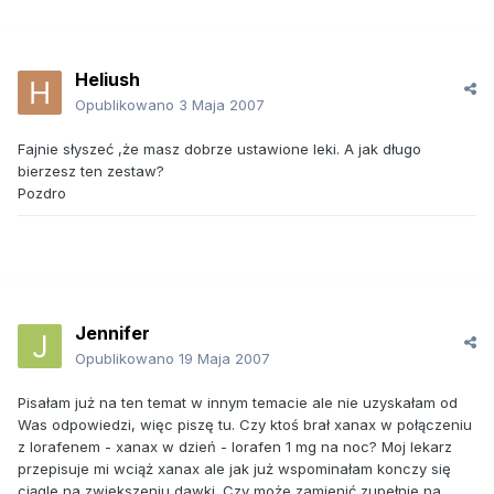
Heliush
Opublikowano
3 Maja 2007
Fajnie słyszeć ,że masz dobrze ustawione leki. A jak długo
bierzesz ten zestaw?
Pozdro
Jennifer
Opublikowano
19 Maja 2007
Pisałam już na ten temat w innym temacie ale nie uzyskałam od
Was odpowiedzi, więc piszę tu. Czy ktoś brał xanax w połączeniu
z lorafenem - xanax w dzień - lorafen 1 mg na noc? Moj lekarz
przepisuje mi wciąż xanax ale jak już wspominałam konczy się
ciągle na zwiększeniu dawki. Czy może zamienić zupełnie na