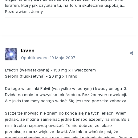
lorafen, który jak czytałam tu, na forum skutecznie uspokaja...
Pozdrawiam, Jenny.
laven
Opublikowano
19 Maja 2007
Efectin (wenlafaksyna) - 150 mg x 1 wieczorem
Seronil (fluoksetyna) - 20 mg x 1 rano
Do tego witaminki Falvit (wszystko w jednym) i kwasy omega-3.
Działa na mnie to wszystko tak średnio. Bez żadnych rewelacji.
Ale jakiś tam mały postęp widać. Się jeszcze poczeka zobaczy.
Szczerze mówiąc nie znam do końca się na tych lekach. Wiem
jednak, że można zamieniać jedne benzodiazepiny na inne. Bo z
nimi trzeba naprawdę uważać. To nie dobrze, że lekarz
przepisuje coraz większe dawki. Ale tak to właśnie jest, że
organizm stopniowo się przyzwyczaja i potrzebuje więcej. Bardzo