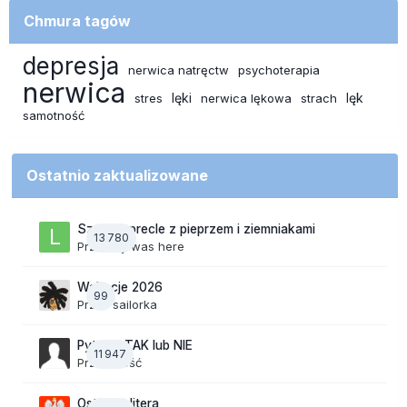
Chmura tagów
depresja
nerwica natręctw
psychoterapia
nerwica
lęki
lęk
stres
nerwica lękowa
strach
samotność
Ostatnio zaktualizowane
Szalone precle z pieprzem i ziemniakami
13 780
Przez
lily was here
Wakacje 2026
99
Przez
sailorka
Pytania TAK lub NIE
11 947
Przez Gość
Ostatnia litera