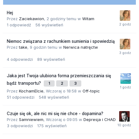
Hej
Przez
Zaciekawion
,
2 godziny temu
w
Witam
1
odpowiedź
56
wyświetleń
Niemoc związana z rachunkiem sumienia i spowiedzią
Przez
take
,
9 godzin temu
w
Nerwica natręctw
4
odpowiedzi
89
wyświetleń
Jaka jest Twoja ulubiona forma przemieszczania się
bądź transportu?
1
2
3
Przez
KochamElcie
,
Wczoraj o 18:58
w
Off-topic
51
odpowiedzi
548
wyświetleń
Czuje się ok, ale nic mi się nie chce - dopamina?
Przez
Samniewiem
,
Wczoraj o 09:05
w
Depresja i CHAD
3
odpowiedzi
175
wyświetleń