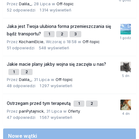
Przez
Dalila_
,
28 Lipca
w
Off-topic
52
odpowiedzi
1 314
wyświetleń
Jaka jest Twoja ulubiona forma przemieszczania się
bądź transportu?
1
2
3
Przez
KochamElcie
,
Wczoraj o 18:58
w
Off-topic
51
odpowiedzi
548
wyświetleń
Jakie macie plany jakby wojna się zaczęła u nas?
1
2
Przez
Dalila_
,
31 Lipca
w
Off-topic
48
odpowiedzi
1 297
wyświetleń
Ostrzegam przed tym terapeutą
1
2
Przez
panPytajnick
,
31 Lipca
w
Oferty
47
odpowiedzi
1 567
wyświetleń
Nowe wątki