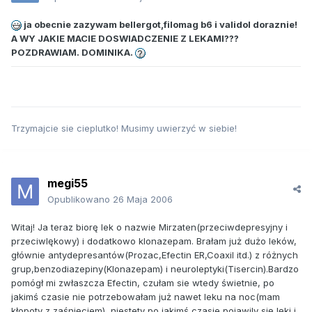
ja obecnie zazywam bellergot,filomag b6 i validol doraznie!
A WY JAKIE MACIE DOSWIADCZENIE Z LEKAMI???
POZDRAWIAM. DOMINIKA.
Trzymajcie sie cieplutko! Musimy uwierzyć w siebie!
megi55
Opublikowano
26 Maja 2006
Witaj! Ja teraz biorę lek o nazwie Mirzaten(przeciwdepresyjny i
przeciwlękowy) i dodatkowo klonazepam. Brałam już dużo leków,
głównie antydepresantów(Prozac,Efectin ER,Coaxil itd.) z różnych
grup,benzodiazepiny(Klonazepam) i neuroleptyki(Tisercin).Bardzo
pomógł mi zwłaszcza Efectin, czułam sie wtedy świetnie, po
jakimś czasie nie potrzebowałam już nawet leku na noc(mam
kłopoty z zaśnięciem), niestety po jakimś czasie pojawily się lęki i