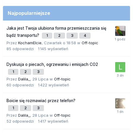
Najpopularniejsze
Jaka jest Twoja ulubiona forma przemieszczania się
bądź transportu?
1
2
3
4
Przez
KochamElcie
,
Czwartek o 18:58
w
Off-topic
85
odpowiedzi
1 145
wyświetleń
Dyskusja o piecach, ogrzewaniu i emisjach CO2
1
2
3
Przez
Dalila_
,
29 Lipca
w
Off-topic
60
odpowiedzi
1 422
wyświetleń
Boicie się rozmawiać przez telefon?
1
2
3
Przez
Dalila_
,
28 Lipca
w
Off-topic
52
odpowiedzi
1 417
wyświetleń