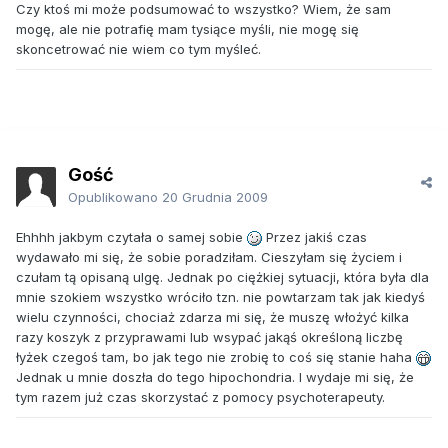
Czy ktoś mi może podsumować to wszystko? Wiem, że sam
mogę, ale nie potrafię mam tysiące myśli, nie mogę się
skoncetrować nie wiem co tym myśleć.
Gość
Opublikowano
20 Grudnia 2009
Ehhhh jakbym czytała o samej sobie
Przez jakiś czas
wydawało mi się, że sobie poradziłam. Cieszyłam się życiem i
czułam tą opisaną ulgę. Jednak po ciężkiej sytuacji, która była dla
mnie szokiem wszystko wróciło tzn. nie powtarzam tak jak kiedyś
wielu czynności, chociaż zdarza mi się, że muszę włożyć kilka
razy koszyk z przyprawami lub wsypać jakąś określoną liczbę
łyżek czegoś tam, bo jak tego nie zrobię to coś się stanie haha
Jednak u mnie doszła do tego hipochondria. I wydaje mi się, że
tym razem już czas skorzystać z pomocy psychoterapeuty.