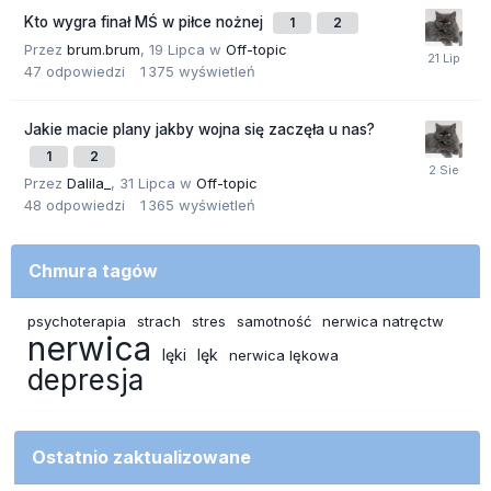
Kto wygra finał MŚ w piłce nożnej
1
2
Przez
brum.brum
,
19 Lipca
w
Off-topic
47
odpowiedzi
1 375
wyświetleń
Jakie macie plany jakby wojna się zaczęła u nas?
1
2
Przez
Dalila_
,
31 Lipca
w
Off-topic
48
odpowiedzi
1 365
wyświetleń
Chmura tagów
psychoterapia
strach
stres
samotność
nerwica natręctw
nerwica
lęki
lęk
nerwica lękowa
depresja
Ostatnio zaktualizowane