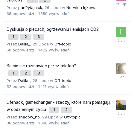
1
2
Przez
panPytajnick
,
26 Lipca
w
Nerwica lękowa
38
odpowiedzi
1 589
wyświetleń
Dyskusja o piecach, ogrzewaniu i emisjach CO2
1
2
3
Przez
Dalila_
,
29 Lipca
w
Off-topic
60
odpowiedzi
1 422
wyświetleń
Boicie się rozmawiać przez telefon?
1
2
3
Przez
Dalila_
,
28 Lipca
w
Off-topic
52
odpowiedzi
1 417
wyświetleń
Lifehack, gamechanger - rzeczy, które nam pomagają
w codziennym życiu
1
2
Przez
shadow_no
,
29 Lipca
w
Off-topic
38
odpowiedzi
1 390
wyświetleń