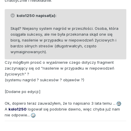
chaotycznie i nieskładnie.
kolo1250 napisał(a):
Skąd? Niejasny system nagród w przeszłości. Osoba, która
osiągała sukcesy, ale nie była przekonana skąd one się
biorą, nasilenie w przypadku w niepowodzeń życiowych i
bardzo silnych stresów (długotrwałcyh, często
wymaiginowanych).
Czy mógłbym prosić o wyjaśnienie czego dotyczy fragment
zaczynający się od "nasilenie w przypadku w niepowodzeń
życiowych" ?
(systemu nagród ? sukcesów ? objawów ?)
[Dodane po edycji:]
Ok, dopiero teraz zauważyłem, że to napisano 3 lata temu ...
A
kolo1250
logował się podobnie dawno, więc chyba już nam
nie odpowie...