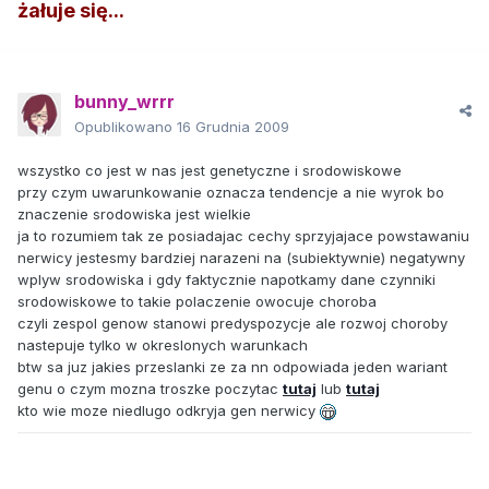
żałuje się...
bunny_wrrr
Opublikowano
16 Grudnia 2009
wszystko co jest w nas jest genetyczne i srodowiskowe
przy czym uwarunkowanie oznacza tendencje a nie wyrok bo
znaczenie srodowiska jest wielkie
ja to rozumiem tak ze posiadajac cechy sprzyjajace powstawaniu
nerwicy jestesmy bardziej narazeni na (subiektywnie) negatywny
wplyw srodowiska i gdy faktycznie napotkamy dane czynniki
srodowiskowe to takie polaczenie owocuje choroba
czyli zespol genow stanowi predyspozycje ale rozwoj choroby
nastepuje tylko w okreslonych warunkach
btw sa juz jakies przeslanki ze za nn odpowiada jeden wariant
genu o czym mozna troszke poczytac
tutaj
lub
tutaj
kto wie moze niedlugo odkryja gen nerwicy