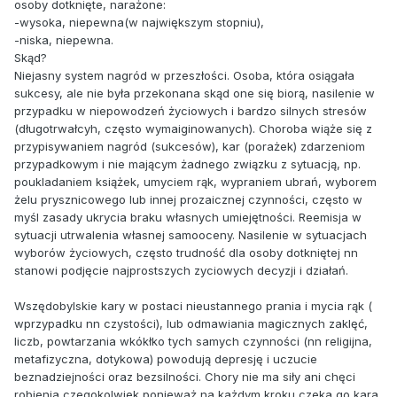
osoby dotknięte, narażone:
-wysoka, niepewna(w największym stopniu),
-niska, niepewna.
Skąd?
Niejasny system nagród w przeszłości. Osoba, która osiągała
sukcesy, ale nie była przekonana skąd one się biorą, nasilenie w
przypadku w niepowodzeń życiowych i bardzo silnych stresów
(długotrwałcyh, często wymaiginowanych). Choroba wiąże się z
przypisywaniem nagród (sukcesów), kar (porażek) zdarzeniom
przypadkowym i nie mającym żadnego związku z sytuacją, np.
poukladaniem książek, umyciem rąk, wypraniem ubrań, wyborem
żelu prysznicowego lub innej prozaicznej czynności, często w
myśl zasady ukrycia braku własnych umiejętności. Reemisja w
sytuacji utrwalenia własnej samooceny. Nasilenie w sytuacjach
wyborów życiowych, często trudność dla osoby dotkniętej nn
stanowi podjęcie najprostszych zyciowych decyzji i działań.
Wszędobylskie kary w postaci nieustannego prania i mycia rąk (
wprzypadku nn czystości), lub odmawiania magicznych zaklęć,
liczb, powtarzania wkókłko tych samych czynności (nn religijna,
metafizyczna, dotykowa) powodują depresję i uczucie
beznadziejności oraz bezsilności. Chory nie ma siły ani chęci
robienia czegokolwiek ponieważ na każdym kroku czeka go kara.