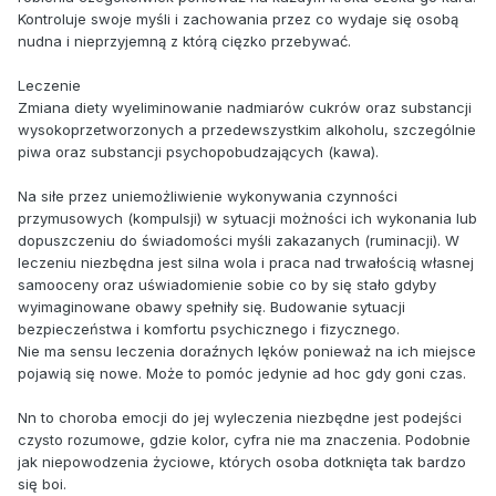
Kontroluje swoje myśli i zachowania przez co wydaje się osobą
nudna i nieprzyjemną z którą cięzko przebywać.
Leczenie
Zmiana diety wyeliminowanie nadmiarów cukrów oraz substancji
wysokoprzetworzonych a przedewszystkim alkoholu, szczególnie
piwa oraz substancji psychopobudzających (kawa).
Na siłe przez uniemożliwienie wykonywania czynności
przymusowych (kompulsji) w sytuacji możności ich wykonania lub
dopuszczeniu do świadomości myśli zakazanych (ruminacji). W
leczeniu niezbędna jest silna wola i praca nad trwałością własnej
samooceny oraz uświadomienie sobie co by się stało gdyby
wyimaginowane obawy spełniły się. Budowanie sytuacji
bezpieczeństwa i komfortu psychicznego i fizycznego.
Nie ma sensu leczenia doraźnych lęków ponieważ na ich miejsce
pojawią się nowe. Może to pomóc jedynie ad hoc gdy goni czas.
Nn to choroba emocji do jej wyleczenia niezbędne jest podejści
czysto rozumowe, gdzie kolor, cyfra nie ma znaczenia. Podobnie
jak niepowodzenia życiowe, których osoba dotknięta tak bardzo
się boi.