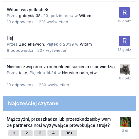
Witam wszystkich 🍀
Przez
gabrysia38
,
20 godzin temu
w
Witam
19
odpowiedzi
231
wyświetleń
Hej
Przez
Zaciekawion
,
Piątek o 20:39
w
Witam
8
odpowiedzi
207
wyświetleń
Niemoc związana z rachunkiem sumienia i spowiedzią
Przez
take
,
Piątek o 14:34
w
Nerwica natręctw
10
odpowiedzi
230
wyświetleń
Najczęściej czytane
Mężczyźni, przeszkadza lub przeszkadzałoby wam
że partnerka nosi wyzywające prowokujące stroje?
1
2
3
4
36