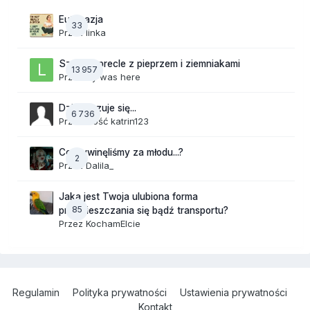
Eutanazja
33
Przez
linka
Szalone precle z pieprzem i ziemniakami
13 957
Przez
lily was here
Dzisiaj czuje się...
6 736
Przez Gość katrin123
Co wywinęliśmy za młodu...?
2
Przez
Dalila_
Jaka jest Twoja ulubiona forma
85
przemieszczania się bądź transportu?
Przez
KochamElcie
Regulamin
Polityka prywatności
Ustawienia prywatności
Kontakt