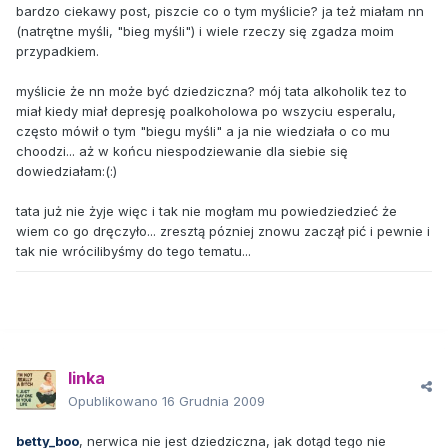
bardzo ciekawy post, piszcie co o tym myślicie? ja też miałam nn
(natrętne myśli, "bieg myśli") i wiele rzeczy się zgadza moim
przypadkiem.
myślicie że nn może być dziedziczna? mój tata alkoholik tez to
miał kiedy miał depresję poalkoholowa po wszyciu esperalu,
często mówił o tym "biegu myśli" a ja nie wiedziała o co mu
choodzi... aż w końcu niespodziewanie dla siebie się
dowiedziałam:(:)
tata już nie żyje więc i tak nie mogłam mu powiedziedzieć że
wiem co go dręczyło... zresztą pózniej znowu zaczął pić i pewnie i
tak nie wrócilibyśmy do tego tematu...
linka
Opublikowano
16 Grudnia 2009
betty_boo
, nerwica nie jest dziedziczna, jak dotąd tego nie