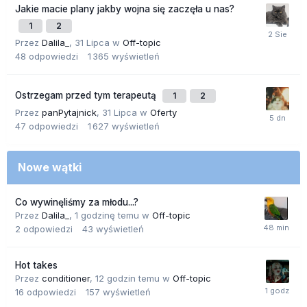
Jakie macie plany jakby wojna się zaczęła u nas?
1
2
Przez
Dalila_
,
31 Lipca
w
Off-topic
48
odpowiedzi
1 365
wyświetleń
Ostrzegam przed tym terapeutą
1
2
Przez
panPytajnick
,
31 Lipca
w
Oferty
47
odpowiedzi
1 627
wyświetleń
Nowe wątki
Co wywinęliśmy za młodu...?
Przez
Dalila_
,
1 godzinę temu
w
Off-topic
2
odpowiedzi
43
wyświetleń
Hot takes
Przez
conditioner
,
12 godzin temu
w
Off-topic
16
odpowiedzi
157
wyświetleń