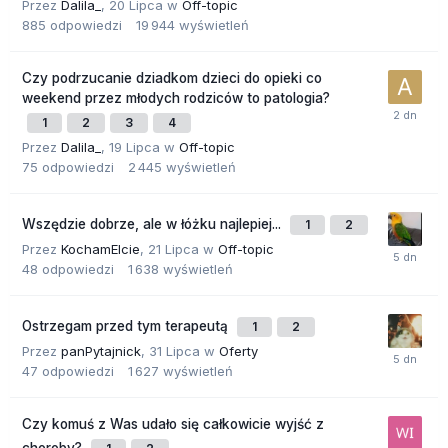
Przez
Dalila_
,
20 Lipca
w
Off-topic
885
odpowiedzi
19 944
wyświetleń
Czy podrzucanie dziadkom dzieci do opieki co
weekend przez młodych rodziców to patologia?
1
2
3
4
Przez
Dalila_
,
19 Lipca
w
Off-topic
75
odpowiedzi
2 445
wyświetleń
Wszędzie dobrze, ale w łóżku najlepiej...
1
2
Przez
KochamElcie
,
21 Lipca
w
Off-topic
48
odpowiedzi
1 638
wyświetleń
Ostrzegam przed tym terapeutą
1
2
Przez
panPytajnick
,
31 Lipca
w
Oferty
47
odpowiedzi
1 627
wyświetleń
Czy komuś z Was udało się całkowicie wyjść z
choroby?