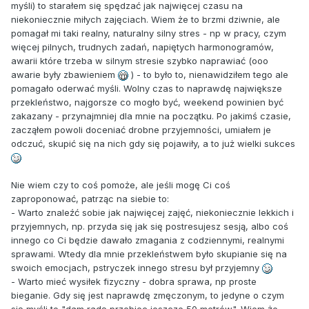
myśli) to starałem się spędzać jak najwięcej czasu na
niekoniecznie miłych zajęciach. Wiem że to brzmi dziwnie, ale
pomagał mi taki realny, naturalny silny stres - np w pracy, czym
więcej pilnych, trudnych zadań, napiętych harmonogramów,
awarii które trzeba w silnym stresie szybko naprawiać (ooo
awarie były zbawieniem
) - to było to, nienawidziłem tego ale
pomagało oderwać myśli. Wolny czas to naprawdę największe
przekleństwo, najgorsze co mogło być, weekend powinien być
zakazany - przynajmniej dla mnie na początku. Po jakimś czasie,
zacząłem powoli doceniać drobne przyjemności, umiałem je
odczuć, skupić się na nich gdy się pojawiły, a to już wielki sukces
Nie wiem czy to coś pomoże, ale jeśli mogę Ci coś
zaproponować, patrząc na siebie to:
- Warto znaleźć sobie jak najwięcej zajęć, niekoniecznie lekkich i
przyjemnych, np. przyda się jak się postresujesz sesją, albo coś
innego co Ci będzie dawało zmagania z codziennymi, realnymi
sprawami. Wtedy dla mnie przekleństwem było skupianie się na
swoich emocjach, pstryczek innego stresu był przyjemny
- Warto mieć wysiłek fizyczny - dobra sprawa, np proste
bieganie. Gdy się jest naprawdę zmęczonym, to jedyne o czym
się myśli to "dam radę przebiec jeszcze 50 metrów". Wiem że