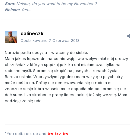
Sara:
Nelson, do you want to be my November ?
Nelson:
Yes...
calineczk
Opublikowano
7 Czerwca 2013
Narazie padła decyzja - wracamy do siebie.
Mam jakieś lepsze dni na co nie wątpliwie wpływ miał mój uroczy
chrześniak z którym spędzając kilka dni miałam czas tylko na
radosne myśli. Staram się skupić na jasnych stronach życia.
Bardzo usilnie. W przyszłym tygodniu mam wizytę u psychiatry
może coś to da. Próby nie denerwowania się utrudnia mi
znacznie sesja która właśnie mnie dopadła ale postaram się nie
dać suce. I za skrobanie pracy licencjackiej też się wezmę. Mam
nadzieję że się uda..
"You gotta get up and
try, try, try