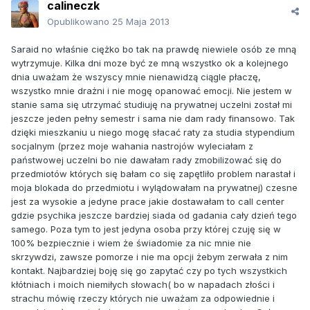
calineczk
Opublikowano
25 Maja 2013
Saraid no właśnie ciężko bo tak na prawdę niewiele osób ze mną
wytrzymuje. Kilka dni moze być ze mną wszystko ok a kolejnego
dnia uważam że wszyscy mnie nienawidzą ciągle płaczę,
wszystko mnie drażni i nie mogę opanować emocji. Nie jestem w
stanie sama się utrzymać studiuję na prywatnej uczelni został mi
jeszcze jeden pełny semestr i sama nie dam rady finansowo. Tak
dzięki mieszkaniu u niego mogę słacać raty za studia stypendium
socjalnym (przez moje wahania nastrojów wyleciałam z
państwowej uczelni bo nie dawałam rady zmobilizować się do
przedmiotów których się bałam co się zapętliło problem narastał i
moja blokada do przedmiotu i wylądowałam na prywatnej) czesne
jest za wysokie a jedyne prace jakie dostawałam to call center
gdzie psychika jeszcze bardziej siada od gadania cały dzień tego
samego. Poza tym to jest jedyna osoba przy której czuję się w
100% bezpiecznie i wiem że świadomie za nic mnie nie
skrzywdzi, zawsze pomorze i nie ma opcji żebym zerwała z nim
kontakt. Najbardziej boję się go zapytać czy po tych wszystkich
kłótniach i moich niemiłych słowach( bo w napadach złości i
strachu mówię rzeczy których nie uważam za odpowiednie i