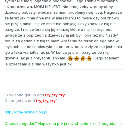
życia? Nie mogli ogadać o pogdodzie? Jego zdaniem normalna
luźna rozmowa. MOIM NIE JEST. Nie chcę żeby wredny obcy
dzieciaty babsztyl wiedział że mam problemy i się lczę. Najgorsze
że teraz jak mnie nnie ma w mieszkaniu to myśle czy oni znowu
nie pizą o mnie i się ze mnie nie nabijają. I czy znowu z nią nie
bazgrze. I nie zwierza się jej z nazej kłótni o nią. I biorąc pod
uwagę że z poprzednią dziewczyną jak był i ona też mu "jazdy"
robiła za gadanie z nią to mam wrażenie że teraz do ego ona w
myślach sie bezie cieszyla ze on teraz bedzie zly ze nie jest z nia
tyo z taka wariatka jak ja. W końcu ją olał i bazgrze do niej
głownie jak ja z horyzontu znikam.
I jego zdaniem
ja pzsadzam a z nim wszystko jest ok...
"You gotta get up and
try, try, try
Gotta get up and
try, try, try
"
http://dda-online.blog.pl
Chcesz pogadać? Napisz na prv ja też chętnie z kimś pogadam :)