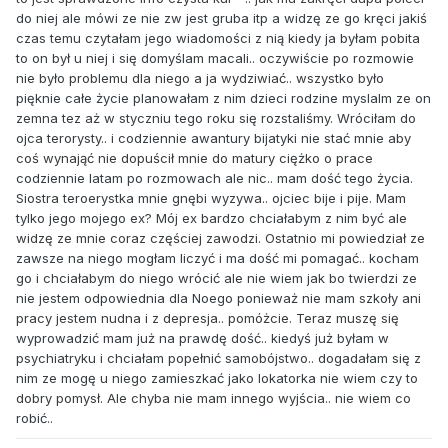
do niej ale mówi ze nie zw jest gruba itp a widzę ze go kręci jakiś
czas temu czytałam jego wiadomości z nią kiedy ja byłam pobita
to on był u niej i się domyślam macali.. oczywiście po rozmowie
nie było problemu dla niego a ja wydziwiać.. wszystko było
pięknie całe życie planowałam z nim dzieci rodzine myslalm ze on
zemna tez aż w styczniu tego roku się rozstaliśmy. Wróciłam do
ojca terorysty.. i codziennie awantury bijatyki nie stać mnie aby
coś wynająć nie dopuścił mnie do matury ciężko o prace
codziennie latam po rozmowach ale nic.. mam dość tego życia.
Siostra teroerystka mnie gnębi wyzywa.. ojciec bije i pije. Mam
tylko jego mojego ex? Mój ex bardzo chciałabym z nim być ale
widzę ze mnie coraz częściej zawodzi. Ostatnio mi powiedział ze
zawsze na niego mogłam liczyć i ma dość mi pomagać.. kocham
go i chciałabym do niego wrócić ale nie wiem jak bo twierdzi ze
nie jestem odpowiednia dla Noego ponieważ nie mam szkoły ani
pracy jestem nudna i z depresja.. pomóżcie. Teraz muszę się
wyprowadzić mam już na prawdę dość.. kiedyś już byłam w
psychiatryku i chciałam popełnić samobójstwo.. dogadałam się z
nim ze mogę u niego zamieszkać jako lokatorka nie wiem czy to
dobry pomysł. Ale chyba nie mam innego wyjścia.. nie wiem co
robić..