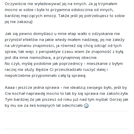
Oczywiście nie wyładowywać jej na innych. Ja ją trzymałem
mocno w sobie i była to przyjemna odskocznia od innych,
bardziej męczących emocji. Także jeśli jej potrzebujesz to sobie
jej nie zakazuj)
Jak się pewno domyślasz u mnie etap walki o odzyskanie nie
przyniósł efektów na jakie wtedy miałem nadzieję, jej nie zależy
na utrzymaniu znajomości, ja również się chcę odciąć od tych
spraw, tak więc z perspektyw czasu wiem że znajomość z byłą
jest dla mnie niemożliwa, a przynajmniej obecnie.
No czyli, myślę podobnie jak poprzednicy - mieszkanie z byłym
raczej nie służy. Będzie Ci przeszkadzało ruszyć dalej i
niepotrzebnie przypominało całą tą sprawę.
Aaaa i jeszcze jedna sprawa - nie idealizuj swojego było, jeśli by
Cie kochał naprawdę mocno to tak by się sprawa nie zakończyła.
Tym bardziej że jak piszesz od roku już nad tym myślał. Gorzej jak
by mu sie za ileś kolejnych lat odechciało