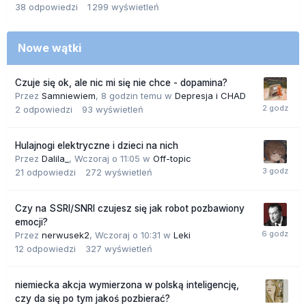
38
odpowiedzi
1 299
wyświetleń
Nowe wątki
Czuje się ok, ale nic mi się nie chce - dopamina?
Przez
Samniewiem
,
8 godzin temu
w
Depresja i CHAD
2
odpowiedzi
93
wyświetleń
Hulajnogi elektryczne i dzieci na nich
Przez
Dalila_
,
Wczoraj o 11:05
w
Off-topic
21
odpowiedzi
272
wyświetleń
Czy na SSRI/SNRI czujesz się jak robot pozbawiony
emocji?
Przez
nerwusek2
,
Wczoraj o 10:31
w
Leki
12
odpowiedzi
327
wyświetleń
niemiecka akcja wymierzona w polską inteligencję,
czy da się po tym jakoś pozbierać?