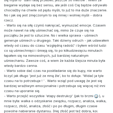
bieganie wydaje się bez sensu, ale jeśli coś Cię będzie odrywało
chociażby na chwile od pędu myśli, to już to ma duże znaczenie.
No i jak się jest zmęczonym to się mniej i wolniej myśli - dobra
rzecz.
- Warto się na siłę czymś nakręcać, wymuszać emocje. Czasem
może nawet na siłę uśmiechać się, mimo że czuje się na
początku że jest to sztuczne. No i wielka sprawa - uśmiech
generuje uśmiech u drugiego. Taki dziwny odruch - jak udawałem
wtedy od czasu do czasu 'względną radość' i byłem wśród ludzi
co są uśmiechnięci i śmieją się, to po kilkudziesięciu minutach
łapałem się na mimowolnych, już bardziej naturalnym
uśmiechaniu. Zawsze coś, a wiem że każda lżejsza minuta była
wtedy bardzo cenna.
- Warto sobie dać czas na poskładanie się do kupy, nie warto
liczyć jak długo 'jest już ze mną źle', bo to dołuje. 'Widać ja tyle
czasu na to potrzebuje ! ' . Warto wziąć pod uwagę że jest się
bardziej wrażliwym emocjonalnie i potrzebuje się więcej niż inni
czasu na uporanie się.
- Warto przejść wszystkie 'etapy destrukcji' (jak to brzmi
), u
mnie była: walka o odzyskanie związku, rozpacz, analiza, walka,
rozpacz, złość, analiza, złość i po po długim, długim czasie
powolne nabieranie dystansu. (Hej złość jest też dobra, koi.