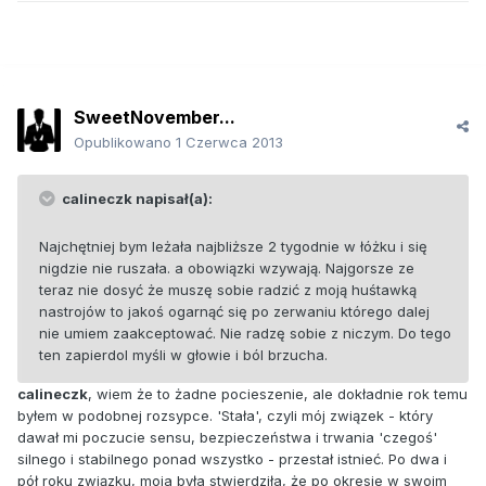
SweetNovember...
Opublikowano
1 Czerwca 2013
calineczk napisał(a):
Najchętniej bym leżała najbliższe 2 tygodnie w łóżku i się
nigdzie nie ruszała. a obowiązki wzywają. Najgorsze ze
teraz nie dosyć że muszę sobie radzić z moją huśtawką
nastrojów to jakoś ogarnąć się po zerwaniu którego dalej
nie umiem zaakceptować. Nie radzę sobie z niczym. Do tego
ten zapierdol myśli w głowie i ból brzucha.
calineczk
, wiem że to żadne pocieszenie, ale dokładnie rok temu
byłem w podobnej rozsypce. 'Stała', czyli mój związek - który
dawał mi poczucie sensu, bezpieczeństwa i trwania 'czegoś'
silnego i stabilnego ponad wszystko - przestał istnieć. Po dwa i
pół roku związku, moja była stwierdziła, że po okresie w swoim