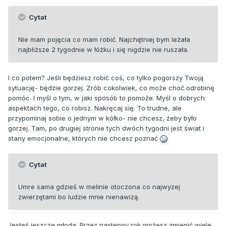
Cytat
Nie mam pojęcia co mam robić. Najchętniej bym leżała
najbliższe 2 tygodnie w łóżku i się nigdzie nie ruszała.
I co potem? Jeśli będziesz robić coś, co tylko pogorszy Twoją
sytuację- będzie gorzej. Zrób cokolwiek, co może choć odrobinę
pomóc. I myśl o tym, w jaki sposób to pomoże. Myśl o dobrych
aspektach tego, co robisz. Nakręcaj się. To trudne, ale
przypominaj sobie o jednym w kółko- nie chcesz, żeby było
gorzej. Tam, po drugiej stronie tych dwóch tygodni jest świat i
stany emocjonalne, których nie chcesz poznać
Cytat
Umre sama gdzieś w melinie otoczona co najwyzej
zwierzętami bo ludzie mnie nienawizą.
Jesteś jeszcze młoda. Przez następny rok możesz zmienić wiele,