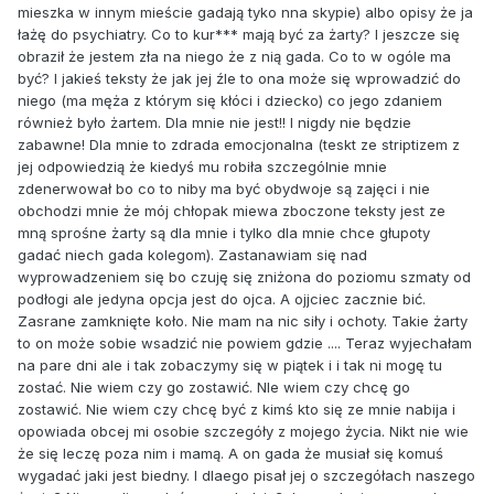
mieszka w innym mieście gadają tyko nna skypie) albo opisy że ja
łażę do psychiatry. Co to kur*** mają być za żarty? I jeszcze się
obraził że jestem zła na niego że z nią gada. Co to w ogóle ma
być? I jakieś teksty że jak jej źle to ona może się wprowadzić do
niego (ma męża z którym się kłóci i dziecko) co jego zdaniem
również było żartem. Dla mnie nie jest!! I nigdy nie będzie
zabawne! Dla mnie to zdrada emocjonalna (teskt ze striptizem z
jej odpowiedzią że kiedyś mu robiła szczególnie mnie
zdenerwował bo co to niby ma być obydwoje są zajęci i nie
obchodzi mnie że mój chłopak miewa zboczone teksty jest ze
mną sprośne żarty są dla mnie i tylko dla mnie chce głupoty
gadać niech gada kolegom). Zastanawiam się nad
wyprowadzeniem się bo czuję się zniżona do poziomu szmaty od
podłogi ale jedyna opcja jest do ojca. A ojjciec zacznie bić.
Zasrane zamknięte koło. Nie mam na nic siły i ochoty. Takie żarty
to on może sobie wsadzić nie powiem gdzie .... Teraz wyjechałam
na pare dni ale i tak zobaczymy się w piątek i i tak ni mogę tu
zostać. Nie wiem czy go zostawić. NIe wiem czy chcę go
zostawić. Nie wiem czy chcę być z kimś kto się ze mnie nabija i
opowiada obcej mi osobie szczegóły z mojego życia. Nikt nie wie
że się leczę poza nim i mamą. A on gada że musiał się komuś
wygadać jaki jest biedny. I dlaego pisał jej o szczegółach naszego