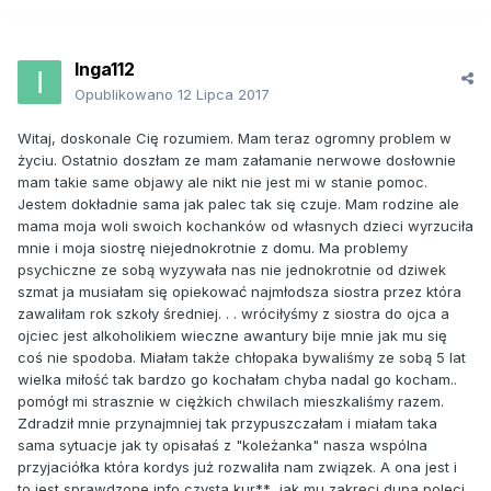
Inga112
Opublikowano
12 Lipca 2017
Witaj, doskonale Cię rozumiem. Mam teraz ogromny problem w
życiu. Ostatnio doszłam ze mam załamanie nerwowe dosłownie
mam takie same objawy ale nikt nie jest mi w stanie pomoc.
Jestem dokładnie sama jak palec tak się czuje. Mam rodzine ale
mama moja woli swoich kochanków od własnych dzieci wyrzuciła
mnie i moja siostrę niejednokrotnie z domu. Ma problemy
psychiczne ze sobą wyzywała nas nie jednokrotnie od dziwek
szmat ja musiałam się opiekować najmłodsza siostra przez która
zawaliłam rok szkoły średniej. . . wróciłyśmy z siostra do ojca a
ojciec jest alkoholikiem wieczne awantury bije mnie jak mu się
coś nie spodoba. Miałam także chłopaka bywaliśmy ze sobą 5 lat
wielka miłość tak bardzo go kochałam chyba nadal go kocham..
pomógł mi strasznie w ciężkich chwilach mieszkaliśmy razem.
Zdradził mnie przynajmniej tak przypuszczałam i miałam taka
sama sytuacje jak ty opisałaś z "koleżanka" nasza wspólna
przyjaciółka która kordys już rozwaliła nam związek. A ona jest i
to jest sprawdzone info czysta kur**.. jak mu zakręci dupa poleci