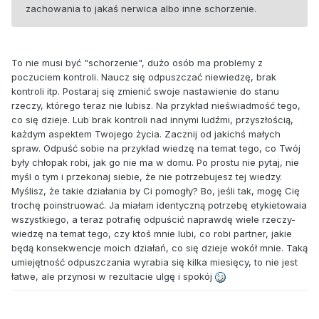
zachowania to jakaś nerwica albo inne schorzenie.
To nie musi być "schorzenie", dużo osób ma problemy z
poczuciem kontroli. Naucz się odpuszczać niewiedzę, brak
kontroli itp. Postaraj się zmienić swoje nastawienie do stanu
rzeczy, którego teraz nie lubisz. Na przykład nieświadmość tego,
co się dzieje. Lub brak kontroli nad innymi ludźmi, przyszłością,
każdym aspektem Twojego życia. Zacznij od jakichś małych
spraw. Odpuść sobie na przykład wiedzę na temat tego, co Twój
były chłopak robi, jak go nie ma w domu. Po prostu nie pytaj, nie
myśl o tym i przekonaj siebie, że nie potrzebujesz tej wiedzy.
Myślisz, że takie działania by Ci pomogły? Bo, jeśli tak, mogę Cię
trochę poinstruować. Ja miałam identyczną potrzebę etykietowaia
wszystkiego, a teraz potrafię odpuścić naprawdę wiele rzeczy-
wiedzę na temat tego, czy ktoś mnie lubi, co robi partner, jakie
będą konsekwencje moich działań, co się dzieje wokół mnie. Taką
umiejętność odpuszczania wyrabia się kilka miesięcy, to nie jest
łatwe, ale przynosi w rezultacie ulgę i spokój