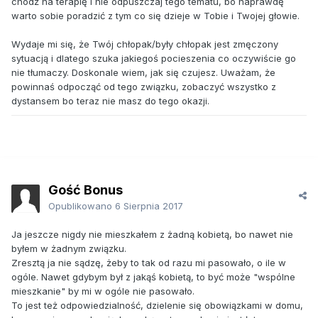
chodź na terapię i nie odpuszczaj tego tematu, bo naprawdę
warto sobie poradzić z tym co się dzieje w Tobie i Twojej głowie.
Wydaje mi się, że Twój chłopak/były chłopak jest zmęczony
sytuacją i dlatego szuka jakiegoś pocieszenia co oczywiście go
nie tłumaczy. Doskonale wiem, jak się czujesz. Uważam, że
powinnaś odpocząć od tego związku, zobaczyć wszystko z
dystansem bo teraz nie masz do tego okazji.
Gość Bonus
Opublikowano
6 Sierpnia 2017
Ja jeszcze nigdy nie mieszkałem z żadną kobietą, bo nawet nie
byłem w żadnym związku.
Zresztą ja nie sądzę, żeby to tak od razu mi pasowało, o ile w
ogóle. Nawet gdybym był z jakąś kobietą, to być może "wspólne
mieszkanie" by mi w ogóle nie pasowało.
To jest też odpowiedzialność, dzielenie się obowiązkami w domu,