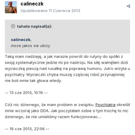
calineczk
Opublikowano
11 Czerwca 2013
tahela napisał(a):
calineczk
,
moze jakos sie ułozy
Taką mam nadzieję, a jak narazie powrót do rutyny do spółki z
sesją systematycznie jedzie mi po nastroju. Na siłę walnęłam dziś
wycieczkę pieszą nad rusałkę na poprawę humoru. Jutro wizyta u
psychiatry. Wycieczki chyba muszę częściej robić przynajmniej
nie boli mnie tak głowa wtedy.
-- 13 cze 2013, 10:19 --
Cóż nic dziwnego, że mam problem w związku.
Psychiatra
określił
mnie wczoraj jako DDA. Jak poczytałam sobie o tym trochę to nic
dziwnego, że nie umieliśmy razem funkcjonowac....
-- 19 cze 2013, 22:06 --