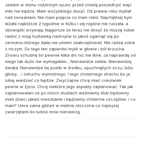
Jestem w domu rodzinnym ojciec przed chwilą poszedł pić więc
miło nie będzie. Mam wszystkiego dosyć. Od prawie roku myślał
nad zerwaniem. Nie mam pojęcia co mam robić. Najchętniej bym
leżała najbliższe 2 tygodnie w łóżku i się nigdzie nie ruszała. a
obowiązki wzywają. Najgorsze ze teraz nie dosyć że muszę sobie
radzić z moją huśtawką nastrojów to jakoś ogarnąć się po
zerwaniu którego dalej nie umiem zaakceptować. Nie radzę sobie
z niczym. Do tego ten zapierdol myśli w głowie i ból brzucha.
Znowu schudnę bo pewnie kilka dni nic nie tkne. Ja naprawdę od
niego tak dużo nie wymagałam... Nienawidze siebie. Nienawidzę
świata. Nienawidze tej pustki w środku, opuchniętych oczu, bólu
głowy.... i odruchu wymiotnego. I tego cholernego strachu bo ja
lubię wiedzieć co będzie. Zwyczajnie chcę mieć cokolwiek
pewne w życiu. Chcę niektóre jego aspekty zaplanować. Tak jak
zaplanowalam ze po moich studiach weżmiemy ślub będziemy
mieli dzieci jakieś mieszkanie i będziemy cholernie szczęśliwi. I co
mam? Umre sama gdzieś w melinie otoczona co najwyzej
zwierzętami bo ludzie mnie nienawizą.