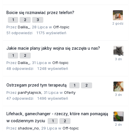
Boicie się rozmawiać przez telefon?
1
2
3
Przez
Dalila_
,
28 Lipca
w
Off-topic
51
odpowiedzi
1 175
wyświetleń
Jakie macie plany jakby wojna się zaczęła u nas?
1
2
Przez
Dalila_
,
31 Lipca
w
Off-topic
48
odpowiedzi
1 248
wyświetleń
Ostrzegam przed tym terapeutą
1
2
Przez
panPytajnick
,
31 Lipca
w
Oferty
47
odpowiedzi
1 496
wyświetleń
Lifehack, gamechanger - rzeczy, które nam pomagają
w codziennym życiu
1
2
Przez
shadow_no
,
29 Lipca
w
Off-topic