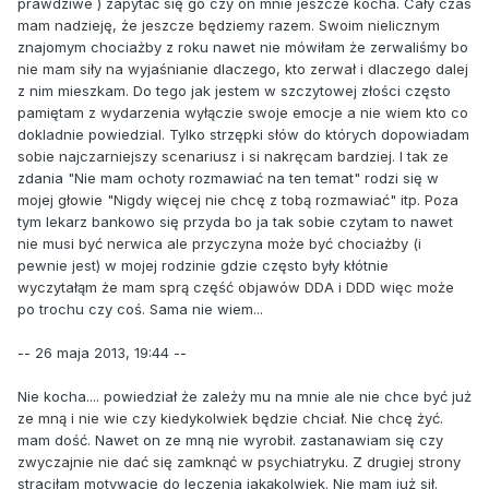
prawdziwe ) zapytać się go czy on mnie jeszcze kocha. Cały czas
mam nadzieję, że jeszcze będziemy razem. Swoim nielicznym
znajomym chociażby z roku nawet nie mówiłam że zerwaliśmy bo
nie mam siły na wyjaśnianie dlaczego, kto zerwał i dlaczego dalej
z nim mieszkam. Do tego jak jestem w szczytowej złości często
pamiętam z wydarzenia wyłączie swoje emocje a nie wiem kto co
dokladnie powiedzial. Tylko strzępki słów do których dopowiadam
sobie najczarniejszy scenariusz i si nakręcam bardziej. I tak ze
zdania "Nie mam ochoty rozmawiać na ten temat" rodzi się w
mojej głowie "Nigdy więcej nie chcę z tobą rozmawiać" itp. Poza
tym lekarz bankowo się przyda bo ja tak sobie czytam to nawet
nie musi być nerwica ale przyczyna może być chociażby (i
pewnie jest) w mojej rodzinie gdzie często były kłótnie
wyczytałąm że mam sprą część objawów DDA i DDD więc może
po trochu czy coś. Sama nie wiem...
-- 26 maja 2013, 19:44 --
Nie kocha.... powiedział że zależy mu na mnie ale nie chce być już
ze mną i nie wie czy kiedykolwiek będzie chciał. Nie chcę żyć.
mam dość. Nawet on ze mną nie wyrobił. zastanawiam się czy
zwyczajnie nie dać się zamknąć w psychiatryku. Z drugiej strony
straciłam motywację do leczenia jakąkolwiek. Nie mam już sił.