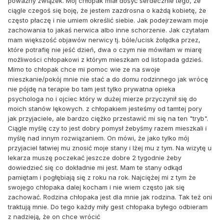
poważny związek. Mój chłopak miał dosyć serdecznie tego, że
ciągle czegoś się boję, że jestem zazdrosna o każdą kobietę, że
często płaczę i nie umiem określić siebie. Jak podejrzewam moje
zachowania to jakaś nerwica albo inne schorzenie. Jak czytałam
mam większość objawów nerwicy tj. bóle/ucisk żołądka przez,
które potrafię nie jeść dzień, dwa o czym nie mówiłam w miarę
możliwości chłopakowi z którym mieszkam od listopada gdzieś.
Mimo to chłopak chce mi pomoc wie ze na swoje
mieszkanie/pokój mnie nie stać a do domu rodzinnego jak wrócę
nie pójdę na terapie bo tam jest tylko prywatna opieka
psychologa no i ojciec który w dużej mierze przyczynił się do
moich stanów lękowych. z chłopakiem jesteśmy od tamtej pory
jak przyjaciele, ale bardzo ciężko przestawić mi się na ten "tryb".
Ciągle myślę czy to jest dobry pomysł żebyśmy razem mieszkali i
myślę nad innym rozwiązaniem. On mówi, że jako tylko mój
przyjaciel łatwiej mu znosić moje stany i lżej mu z tym. Na wizytę u
lekarza muszę poczekać jeszcze dobre 2 tygodnie żeby
dowiedzieć się co dokładnie mi jest. Mam te stany odkąd
pamiętam i pogłębiają się z roku na rok. Najciężej mi z tym że
swojego chłopaka dalej kocham i nie wiem często jak się
zachować. Rodzina chłopaka jest dla mnie jak rodzina. Tak też oni
traktują mnie. Do tego każdy miły gest chłopaka byłego odbieram
z nadzieją, że on chce wrócić