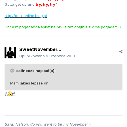
Gotta get up and
try, try, try
"
http://dda-online.blog.pl
Chcesz pogadać? Napisz na prv ja też chętnie z kimś pogadam :)
SweetNovember...
Opublikowano
9 Czerwca 2013
calineczk napisał(a):
Mam jakieś lepsze dni
Sara:
Nelson, do you want to be my November ?