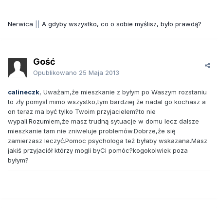
Nerwica
||
A gdyby wszystko, co o sobie myślisz, było prawdą?
Gość
Opublikowano
25 Maja 2013
calineczk
, Uważam,że mieszkanie z byłym po Waszym rozstaniu
to zły pomysł mimo wszystko,tym bardziej że nadal go kochasz a
on teraz ma być tylko Twoim przyjacielem?to nie
wypali.Rozumiem,że masz trudną sytuacje w domu lecz dalsze
mieszkanie tam nie zniweluje problemów.Dobrze,że się
zamierzasz leczyć.Pomoc psychologa też byłaby wskazana.Masz
jakiś przyjaciół którzy mogli byCi pomóc?kogokolwiek poza
byłym?