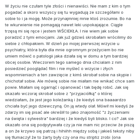
W życiu nie czułam tyle złości i nienawiści. Nie mam z kim o tym
pogadać a skoro wszyscy się tu wygadują ze szczegółami o
sobie to i ja mogę. Może przynajmniej mnie ktoś zrozumie. Bo na
te wkurwienie nie pomagają nawet leki uspokajające. Ciągle
trzęsą mi się ręce i jestem WŚCIEKŁA. I nie wiem jak sobie
poradzić z tymi emocjami. Jak już gdzieś skrobałam wrócilimy do
siebie z chłopakiem. W dzień po mojej pierwszej wizycie u
psychiatry, która była dla mnie ogromnym przeżyciem bo nie
umiem mówić o patologii jaka działa się w domu a tym bardziej
obcej osobie. Wieczorem tego samego dnia chcialam z nim
posiedzieć pooglądać film i nie myśleć o wizycie i złych
wspomnieniach a ten zawzięcie z kimś skrobał sobie na skypie i
chichotał sobie. Ale mówię sobie nie miałam nie wnikać chce sam
powie. Miałam się ogarnąć i opanować i tak będę robić. Jak się
okazało wczoraj skrobał sobie z "przyjaciółką" o której
wiedziałam, że jest jego koleżanką i że kiedyś ona baaaardzo
chciała być jego dziewczyną. On ją wtedy olał. Mówił mi kiedyś że
zdarzy im się pisać ale określił to jako znajomość "z życzeniami
na święta i sylwestra" bardziej i że kiedyś byli blisko. I co? Jak sie
okazało ona się podpytywała czy ja nie mam nic przeciw że piszą
a on że krzywo się patrzą i hihiihh między sobą i jakieś teksty niby
się tłumaczył że to żarty były czy ona mu striptiz zrobi (ona