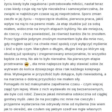
życiu kiedy była zagubiona i potrzebowała miłości, nastał teraz
czas kiedy czuje się na tyle niezależna i samowystarczalna, że
związki w najbliższym czasie są jej niepotrzebne. Sporo zmian
zaszło w jej życiu - rozpoczęcie studiów, pierwsza praca, jakiś
wpływ na nią to na pewno miało. Ja etap studiów już za sobą
miałem, widocznie na innych etapach byliśmy. No ale mniejsza,
do rzeczy - chce powiedzieć, że również bardzo źle to znosiłem.
Przez tygodnie jedynym znośnym momentem była dla mnie noc,
gdy mogłem spać i na chwile mieć spokój czyli wyłączyć myślenie
i śnić o byle czym. Marzyłem o długim, długim śnie po którym się
obudzę już spokojny i zregenerowany emocjonalnie, to wszystko
będzie za mną. No ale to było nierealne. Na pierwszym etapie
przetrwania
, dla mnie najlepsze było aby stawiać sobie że
wytrwam do końca dzisiejszego dnia i tak każdego kolejnego
dnia. Wybieganie w przyszłość było dołujące, było niewiadomą, a
na marzenia o dobrej przyszłości nie miałem siły.
Pomagało mi też maksymalne zapełnienie czasu - czym więcej
zajęć tym lepiej. Wiele z nich wydawało mi się bezsensownych,
ale byle coś robić. Zawsze jakaś minimalna odskocznia od ciągłej
gonitwy myśli. Jako że na początku nic mnie nie cieszyło i
przyjemne wydarzenia nie odrywały mnie od myślenia (nie wiem
jak to określić, ale czułem się jakbym szedł we mgle własnych