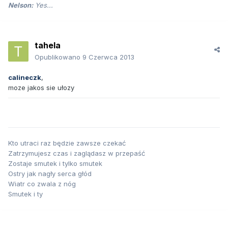
Nelson:
Yes...
tahela
Opublikowano
9 Czerwca 2013
calineczk
,
moze jakos sie ułozy
Kto utraci raz będzie zawsze czekać
Zatrzymujesz czas i zaglądasz w przepaść
Zostaje smutek i tylko smutek
Ostry jak nagły serca głód
Wiatr co zwala z nóg
Smutek i ty