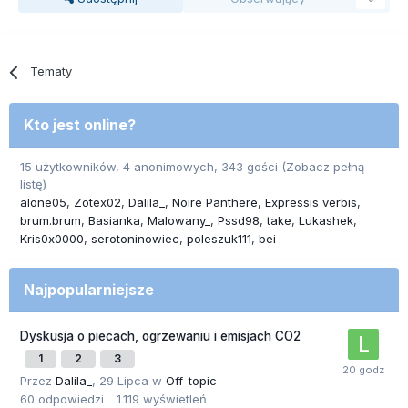
Tematy
Kto jest online?
15 użytkowników, 4 anonimowych, 343 gości
(Zobacz pełną
listę)
alone05
Zotex02
Dalila_
Noire Panthere
Expressis verbis
brum.brum
Basianka
Malowany_
Pssd98
take
Lukashek
Kris0x0000
serotoninowiec
poleszuk111
bei
Najpopularniejsze
Dyskusja o piecach, ogrzewaniu i emisjach CO2
1
2
3
Przez
Dalila_
,
29 Lipca
w
Off-topic
60
odpowiedzi
1 119
wyświetleń