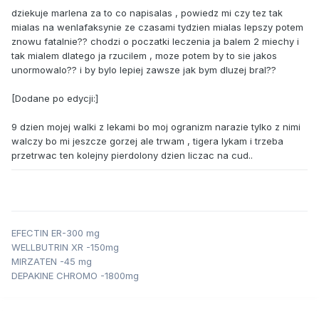
dziekuje marlena za to co napisalas , powiedz mi czy tez tak
mialas na wenlafaksynie ze czasami tydzien mialas lepszy potem
znowu fatalnie?? chodzi o poczatki leczenia ja balem 2 miechy i
tak mialem dlatego ja rzucilem , moze potem by to sie jakos
unormowalo?? i by bylo lepiej zawsze jak bym dluzej bral??
[Dodane po edycji:]
9 dzien mojej walki z lekami bo moj ogranizm narazie tylko z nimi
walczy bo mi jeszcze gorzej ale trwam , tigera lykam i trzeba
przetrwac ten kolejny pierdolony dzien liczac na cud..
EFECTIN ER-300 mg
WELLBUTRIN XR -150mg
MIRZATEN -45 mg
DEPAKINE CHROMO -1800mg