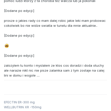
pomoc ludzi ktorzy z ta choroba tez walcza lub ja pokonali
[Dodane po edycji:]
prosze o jakies rady co mam dalej robic jakie leki mam probowac
cokolwiek bo nie widze swiatla w tunelu dla mnie aktualnie..
[Dodane po edycji:]
[Dodane po edycji:]
zalozylem tu konto i myslalem ze ktos cos doradzi i doda otuchy
ale narazie nikt nic nie pisze zalamka sam z tym zostaje na calej
lini w domu i wogole ....
EFECTIN ER-300 mg
WELLBUTRIN XR -150mg