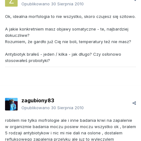
Opublikowano
30 Sierpnia 2010
Ok, idealna morfologia to nie wszystko, skoro czujesz się szitowo.
A jakie konkretniem masz objawy somatyczne - te, najbardziej
dokuczliwe?
Rozumiem, że gardło już Cię nie boli, temperatury też nie masz?
Antybiotyk brałeś - jeden / kilka - jak długo? Czy osłonowo
stosowałeś probiotyki?
zagubiony83
Opublikowano
30 Sierpnia 2010
robilem nie tylko mofrologie ale i inne badania krwi na zapalenie
w organizmie badania moczu posiew moczu wszystko ok , bralem
5 rodzaji antybiotykow i nic mi nie dali na oslone , dostalem
refluksowego zapalenia przelyku ale juz to wyleczylem