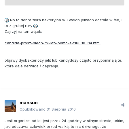
No to dobra flora bakteryjna w Twoich jelitach dostała w łeb, i
to z grubej rury
Zajrzyj na ten wątek:
candida-prosz-niech-mi-kto-pomo-e-t18030-114.html
objawy dysbakteriozy jelit lub kandydozy często przypominają te,
które daje nerwica / depresja.
mansun
Opublikowano
31 Sierpnia 2010
Jeśli organizm od lat jest przez 24 godziny w silnym stresie, takim,
jaki odczuwa człowiek przed walką, to nic dziwnego, że