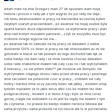
witam mam na imie Grzegorz mam 27 lat opowiem wam moja
historie i prosze o rady jak z tym wygrac bo juz rady nie daje...
rok temu awansowalem w pracy na kierownika wczesniej bylem
zwyklym szarym pracownikiem , po awansie na mojej osobie byla
oparta bardzo duza odpowiedzialnosc za wykonanie pracy i plan
dnia nad krotym musialem panowac , czyli ze wszystko musi byc
zrobione innego wyjscia nie ma....
po awansie tak mi zalezalo na tej pracy ze dawalem z siebie
doslownie 120% co dzien w pracy sie tak stresowalem az mi sie
gotowalo w klacie ze tak powiem do tego dochodzil taki lęk ze
sobie kiedys nie dam rady i ze mnie zwolnia chociaz dawalem
sobie rade znakomicie mialem tak caly czas no i tak wytrzymalem
6 miesiecy , co sie potem stalo?? jak mozecie sie domyslic nie
wytrzymalem ciaglego stresu i leku przed utrata pracy i pewnego
dnia zaczelem sie potwornie czuc w pracy , zrobilem sie caly
mokry i bardzo mnie oczy zaczely bolec tak jakby , wzielem urlop
tydzien myslalem ze to jakis wirus albo cos bo mialem tez stan
podgoraczkowy , lezalem z w domu 4 tyg i bylo ze mna coraz
gorzej ,ciagle nie widzialem co mi jest bo nigdy nie mialem z tym
do czynienia , no prawie bo kiedys mialem nerwice lekowa ale
sama przyszla i sama przeszla na szczescie ale to w porownaniu