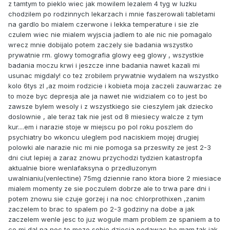
z tamtym to pieklo wiec jak mowilem lezalem 4 tyg w luzku
chodzilem po rodzinnych lekarzach i mnie faszerowali tabletami
na gardlo bo mialem czerwone i lekka temperature i sie zle
czulem wiec nie mialem wyjscia jadlem to ale nic nie pomagalo
wrecz mnie dobijalo potem zaczely sie badania wszystko
prywatnie rm. glowy tomografia glowy eeg glowy , wszystkie
badania moczu krwi i jeszcze inne badania nawet kazali mi
usunac migdaly! co tez zrobilem prywatnie wydalem na wszystko
kolo 6tys zl ,az moim rodzicie i kobieta moja zaczeli zauwarzac ze
to moze byc depresja ale ja nawet nie widzialem co to jest bo
zawsze bylem wesoly i z wszystkiego sie cieszylem jak dziecko
doslownie , ale teraz tak nie jest od 8 miesiecy walcze z tym
kur....em i narazie stoje w miejscu po pol roku poszlem do
psychiatry bo wkoncu uleglem pod naciskiem mojej drugiej
polowki ale narazie nic mi nie pomoga sa przeswity ze jest 2-3
dni ciut lepiej a zaraz znowu przychodzi tydzien katastropfa
aktualnie biore wenlafaksyna o przedluzonym
uwalnianiu(venlectine) 75mg dziennie rano ktora biore 2 miesiace
mialem momenty ze sie poczulem dobrze ale to trwa pare dni i
potem znowu sie czuje gorzej i na noc chlorprothixen ,zanim
zaczelem to brac to spalem po 2-3 godziny na dobe a jak
zaczelem wenle jesc to juz wogule mam problem ze spaniem a to
co mi dal na noc to moze sobie dziecia podawac bo mam tak jak