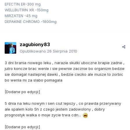
EFECTIN ER-300 mg
WELLBUTRIN XR -150mg
MIRZATEN -45 mg
DEPAKINE CHROMO -1800mg
zagubiony83
Opublikowano
26 Sierpnia 2010
3 dni brania nowego leku , narazie skutki uboczne brapie zadne ,
jutro koncze brac wenle i sie pewnie zacznie bo organizm bedzie
sie domagal nastepnej dawki , bedzie ciezko ale musze to zorbic
bo wenla mi za slabo pomagala
[Dodane po edycji:]
5 dnia na leku nowym i sen ciut lepszy , co prawda przerywany
ale spalem kolo 5h z czego jestem zadowolony , dobry
prognostyk walka o moje zycie trwa cdn...
[Dodane po edycji:]