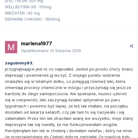
EFECTIN ER-300 mg
WELLBUTRIN XR -150mg
MIRZATEN -45 mg
DEPAKINE CHROMO -1800mg
marlena1977
Opublikowano
31 Sierpnia 2010
zagubiony83
,
przygnębiające jest to co napisałeś. Jesteś po prostu chory (masz
depresję) i powinieneś ją leczyć. Z mojego punktu widzenia
znalazłeś się w totalnym dołku, co potęgują również leki, które
zmieniają procesy chemiczne w mózgu i przyczyniają się jeszcze
bardziej do złego samopoczucia. Ale spokojnie, musisz uzbroić
się w cierpiwość, leki zaczynają działać optymalnie po paru
tygodniach i powinno być lepiej. Ja też tak miałam, na początku
dostałam od lekarza setaloft, czy jak tam to się nazywało i się
załamałam. Przez ten lek straciłam wiarę we wszystko, moje stany
depresyjne tak się nasiliły, że nie funkcjonowałam wogóle.
Pierdyknęłam ten lek w cholerę i dostałam velafax , który na mnie
(w przeciwieństwie do Ciebie) dobrze zadziałał. Oczywiście były