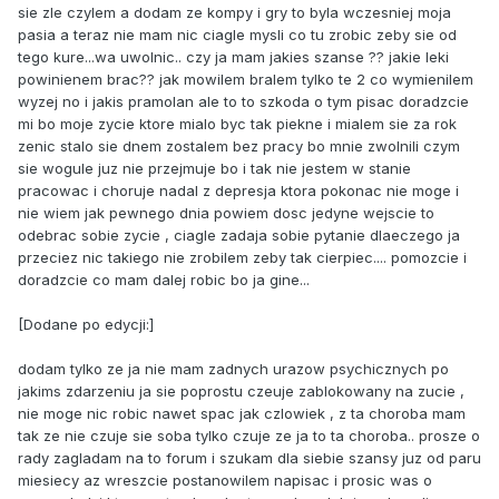
sie zle czylem a dodam ze kompy i gry to byla wczesniej moja
pasia a teraz nie mam nic ciagle mysli co tu zrobic zeby sie od
tego kure...wa uwolnic.. czy ja mam jakies szanse ?? jakie leki
powinienem brac?? jak mowilem bralem tylko te 2 co wymienilem
wyzej no i jakis pramolan ale to to szkoda o tym pisac doradzcie
mi bo moje zycie ktore mialo byc tak piekne i mialem sie za rok
zenic stalo sie dnem zostalem bez pracy bo mnie zwolnili czym
sie wogule juz nie przejmuje bo i tak nie jestem w stanie
pracowac i choruje nadal z depresja ktora pokonac nie moge i
nie wiem jak pewnego dnia powiem dosc jedyne wejscie to
odebrac sobie zycie , ciagle zadaja sobie pytanie dlaeczego ja
przeciez nic takiego nie zrobilem zeby tak cierpiec.... pomozcie i
doradzcie co mam dalej robic bo ja gine...
[Dodane po edycji:]
dodam tylko ze ja nie mam zadnych urazow psychicznych po
jakims zdarzeniu ja sie poprostu czeuje zablokowany na zucie ,
nie moge nic robic nawet spac jak czlowiek , z ta choroba mam
tak ze nie czuje sie soba tylko czuje ze ja to ta choroba.. prosze o
rady zagladam na to forum i szukam dla siebie szansy juz od paru
miesiecy az wreszcie postanowilem napisac i prosic was o