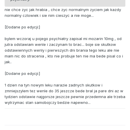
nie chce zyc jak hrabia , chce zyc normalnym zyciem jak kazdy
normalny czlowiek i sie nim cieszyc a nie moge...
[Dodane po edycji:]
bylem wczoraj u pojego psychiatry zapisal mi mozarin 10mg , od
jutra odstawiam wenle i zaczynam to brac... boje sie skutkow
odstawiennych wenly i pierwszych dni brania tego leku ale nie
mam nic do stracenia , kto nie probuje ten nie ma bede pisal co i
jak..
[Dodane po edycji:]
1 dzien na tyn nowym leku narazie zadnych skutkow i
zmniejszylem tez wenle do 35 jeszcze bede bral ja pare dni az w
tydzien odstawie najgorsze jeszcze pewnie przedemna ale trzeba
wytrzymac stan samobojczy bedzie napewno...