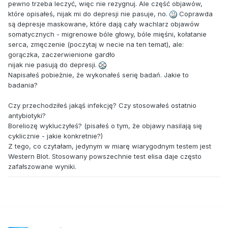
pewno trzeba leczyć, więc nie rezygnuj. Ale część objawów,
które opisałeś, nijak mi do depresji nie pasuje, no.
Coprawda
są depresje maskowane, które dają cały wachlarz objawów
somatycznych - migrenowe bóle głowy, bóle mięśni, kołatanie
serca, zmęczenie (poczytaj w necie na ten temat), ale:
gorączka, zaczerwienione gardło
nijak nie pasują do depresji.
Napisałeś pobieżnie, że wykonałeś serię badań. Jakie to
badania?
Czy przechodziłeś jakąś infekcję? Czy stosowałeś ostatnio
antybiotyki?
Boreliozę wykluczyłeś? (pisałeś o tym, że objawy nasilają się
cyklicznie - jakie konkretnie?)
Z tego, co czytałam, jedynym w miarę wiarygodnym testem jest
Western Blot. Stosowany powszechnie test elisa daje często
zafałszowane wyniki.