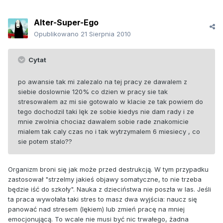
Alter-Super-Ego
Opublikowano
21 Sierpnia 2010
Cytat
po awansie tak mi zalezalo na tej pracy ze dawalem z
siebie doslownie 120% co dzien w pracy sie tak
stresowalem az mi sie gotowalo w klacie ze tak powiem do
tego dochodzil taki lęk ze sobie kiedys nie dam rady i ze
mnie zwolnia chociaz dawalem sobie rade znakomicie
mialem tak caly czas no i tak wytrzymalem 6 miesiecy , co
sie potem stalo??
Organizm broni się jak może przed destrukcją. W tym przypadku
zastosował "strzelmy jakieś objawy somatyczne, to nie trzeba
będzie iść do szkoły". Nauka z dzieciństwa nie poszła w las. Jeśli
ta praca wywołała taki stres to masz dwa wyjścia: naucz się
panować nad stresem (lękiem) lub zmień pracę na mniej
emocjonującą. To wcale nie musi być nic trwałego, żadna