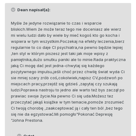
Dean napisał(a):
Myśle że jedyne rozwiązanie to czas i wsparcie
bliskich.Wiem że może teraz tego nie doceniasz ale wierz
mi wielu ludzi dało by wiele by mieć kogoś kto go kocha i
wspiera w tym wszystkim.Poczekaj na efekty leczenia,bierz
regularnie to co daje CI psychiatra,na pewno będzie lepiej
,ten styl w którym piszesz jest taki jak moje wpisy z
pamiętnika,dużo smutku paniki ale to minie.Rada praktyczna
jaką Ci mogę dać jest jedna-chwytaj się każdego
pozytywnego impulsu,jeśli choć przez chwilę świat wyda Ci
sie mniej szary zrób coś,cokolwiek,napisz CV,podzwoń po
miejscach pracy,przejdź się gdzieś ,zapytaj czy szukają
ludzi.Poprawa nastroju to jedno ale warto też bys zaczął po
prawiac swoje życie.Na pewno Ci się uda.Możesz tez
przeczytać jakąś książke w tym temacie,pomoże zrozumieć
Ci twoją chorobę ,zaakceptować ją i cały ten ból ,bez tego
się nie da egzystować.Mi pomogło"Pokonać Depresję
"Johna Prestona.