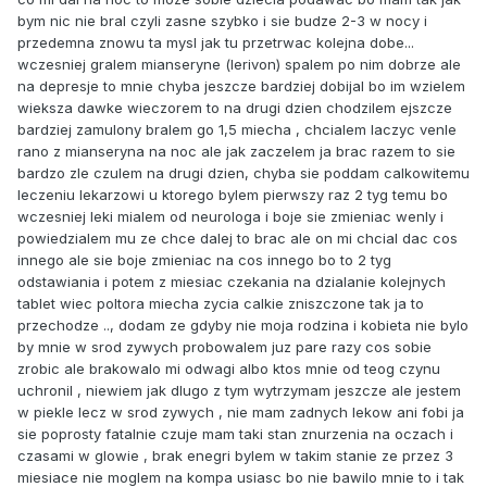
bym nic nie bral czyli zasne szybko i sie budze 2-3 w nocy i
przedemna znowu ta mysl jak tu przetrwac kolejna dobe...
wczesniej gralem mianseryne (lerivon) spalem po nim dobrze ale
na depresje to mnie chyba jeszcze bardziej dobijal bo im wzielem
wieksza dawke wieczorem to na drugi dzien chodzilem ejszcze
bardziej zamulony bralem go 1,5 miecha , chcialem laczyc venle
rano z mianseryna na noc ale jak zaczelem ja brac razem to sie
bardzo zle czulem na drugi dzien, chyba sie poddam calkowitemu
leczeniu lekarzowi u ktorego bylem pierwszy raz 2 tyg temu bo
wczesniej leki mialem od neurologa i boje sie zmieniac wenly i
powiedzialem mu ze chce dalej to brac ale on mi chcial dac cos
innego ale sie boje zmieniac na cos innego bo to 2 tyg
odstawiania i potem z miesiac czekania na dzialanie kolejnych
tablet wiec poltora miecha zycia calkie zniszczone tak ja to
przechodze .., dodam ze gdyby nie moja rodzina i kobieta nie bylo
by mnie w srod zywych probowalem juz pare razy cos sobie
zrobic ale brakowalo mi odwagi albo ktos mnie od teog czynu
uchronil , niewiem jak dlugo z tym wytrzymam jeszcze ale jestem
w piekle lecz w srod zywych , nie mam zadnych lekow ani fobi ja
sie poprosty fatalnie czuje mam taki stan znurzenia na oczach i
czasami w glowie , brak enegri bylem w takim stanie ze przez 3
miesiace nie moglem na kompa usiasc bo nie bawilo mnie to i tak