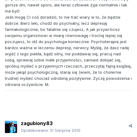
gorsze dni, nawet sporo, ale teraz człowiek żyje normalnie i tak
ma być!
Jeśli mogę Ci coś doradzić, to nie trać wiary w to, że będzie
dobrze. Bierz leki, chodź do psychiatry, lecz depresję
farmakologicznie, bo fatalnie się czujesz, A jak przywrócisz
swojemu organizmowi w miarę równowagę i trochę lepiej się
poczujesz, to idź do psychologa koniecznie. Psychoterapia jest
bardzo ważna w leczeniu depresji, nerwicy. Myślę, że dasz radę
wyjść z tego piekła, bądź silny, nie poddawaj się, pracuj nad
sobą, sprawiaj sobie małe przyjemności, zamiast dobijać się,
spróbuj myśleć o przyjemnych rzeczach, przeczytaj fajną książkę,
może jakąś psychologiczną, staraj się (wiem, że to cholernie
trudne) myśleć chociaż odrobinę pozytywnie. Zyczę powodzenia i
zdrowia oczywiście. M.
zagubiony83
Opublikowano
31 Sierpnia 2010