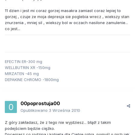
11 dzien i jest mi coraz gorzej masakra zamiast coraz lepiej to
gorzej , czuje ze moja depresja sie poglebia wrecz , wiekszy stan
znurzenia , mniej sil , wiekszy bol w oczach nasilone zamulenie...
co jest...
EFECTIN ER-300 mg
WELLBUTRIN XR -150mg
MIRZATEN -45 mg
DEPAKINE CHROMO -1800mg
00poprostuja00
Opublikowano
3 Września 2010
Z góry zakładasz, że z tego nie wyjdziesz... błąd! z takim
podejściem będzie ciężko.
Doceniasz co rodzina i kobieta dla Ciebie robią, pomyśl o nich jak