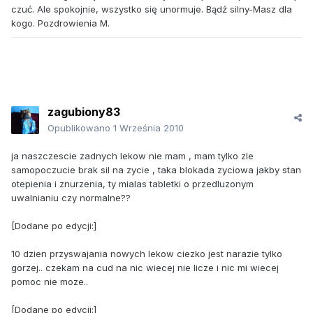
czuć. Ale spokojnie, wszystko się unormuje. Bądź silny-Masz dla
kogo. Pozdrowienia M.
zagubiony83
Opublikowano
1 Września 2010
ja naszczescie zadnych lekow nie mam , mam tylko zle
samopoczucie brak sil na zycie , taka blokada zyciowa jakby stan
otepienia i znurzenia, ty mialas tabletki o przedluzonym
uwalnianiu czy normalne??
[Dodane po edycji:]
10 dzien przyswajania nowych lekow ciezko jest narazie tylko
gorzej.. czekam na cud na nic wiecej nie licze i nic mi wiecej
pomoc nie moze..
[Dodane po edycji:]