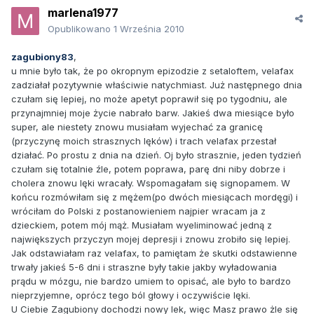
marlena1977
Opublikowano
1 Września 2010
zagubiony83
,
u mnie było tak, że po okropnym epizodzie z setaloftem, velafax
zadziałał pozytywnie właściwie natychmiast. Już następnego dnia
czułam się lepiej, no może apetyt poprawił się po tygodniu, ale
przynajmniej moje życie nabrało barw. Jakieś dwa miesiące było
super, ale niestety znowu musiałam wyjechać za granicę
(przyczynę moich strasznych lęków) i trach velafax przestał
działać. Po prostu z dnia na dzień. Oj było strasznie, jeden tydzień
czułam się totalnie źle, potem poprawa, parę dni niby dobrze i
cholera znowu lęki wracały. Wspomagałam się signopamem. W
końcu rozmówiłam się z mężem(po dwóch miesiącach mordęgi) i
wróciłam do Polski z postanowieniem najpier wracam ja z
dzieckiem, potem mój mąż. Musiałam wyeliminować jedną z
największych przyczyn mojej depresji i znowu zrobiło się lepiej.
Jak odstawiałam raz velafax, to pamiętam że skutki odstawienne
trwały jakieś 5-6 dni i straszne były takie jakby wyładowania
prądu w mózgu, nie bardzo umiem to opisać, ale było to bardzo
nieprzyjemne, oprócz tego ból głowy i oczywiście lęki.
U Ciebie Zagubiony dochodzi nowy lek, więc Masz prawo żle się