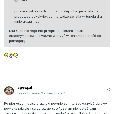
Cytat
prosze o jakies rady co mam dalej robic jakie leki mam
probowac cokolwiek bo nie widze swiatla w tunelu dla
mnie aktualnie..
Nikt Ci tu niczego nie przepisze,z lekami musisz
eksperymentować i ważne wierzyć w ich skuteczność bo
pomagają.
specjal
Opublikowano
22 Sierpnia 2010
Po pierwsze musisz brać leki pewnie sam to zauważyłeś objawy
powiększają się i są coraz gorsze.Pozatym nie jesteś sam i
zrozum że inni mają gorzej naprawdę.Co ty myślałeś że chcesz