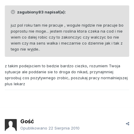
zagubiony83 napisał(a):
juz pol roku tam nie pracuje , wogule nigdzie nie pracuje bo
poprostu nie moge... jestem roslina ktora czeka na cod i nie
wiem co dalej robic czy to zakonczyc czy walczyc bo nie
wiem czy ma sens walka i meczarnie co dziennie jak i tak z
tego nie wyjde..
z takim podejsciem to bedzie bardzo ciezko, rozumiem Twoja
sytuacje ale poddanie sie to droga do nikad, przynajmniej
sproobuj cos pozytywnego zrobic, poszukaj pracy normalniejszej
plus lekarz
Gość
Opublikowano
22 Sierpnia 2010