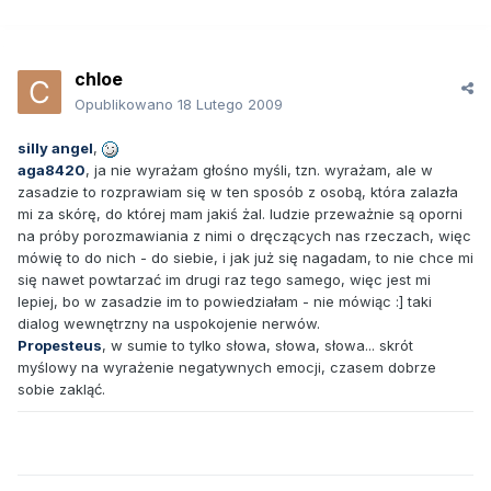
chloe
Opublikowano
18 Lutego 2009
silly angel
,
aga8420
, ja nie wyrażam głośno myśli, tzn. wyrażam, ale w
zasadzie to rozprawiam się w ten sposób z osobą, która zalazła
mi za skórę, do której mam jakiś żal. ludzie przeważnie są oporni
na próby porozmawiania z nimi o dręczących nas rzeczach, więc
mówię to do nich - do siebie, i jak już się nagadam, to nie chce mi
się nawet powtarzać im drugi raz tego samego, więc jest mi
lepiej, bo w zasadzie im to powiedziałam - nie mówiąc :] taki
dialog wewnętrzny na uspokojenie nerwów.
Propesteus
, w sumie to tylko słowa, słowa, słowa... skrót
myślowy na wyrażenie negatywnych emocji, czasem dobrze
sobie zakląć.