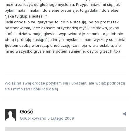
można zaliczyć do głośnego myślenia. Przypomniało mi się, jak
byłam mała i miałam do siebie pretensje, to gadałam do siebie
"jaka ty głupia jesteś...".
Jeśli chodzi o wulgaryzmy, to ich nie stosuję, bo po prostu tak
postanowiłam, lecz czasem przychodzą myśli i te słowa, jakby
ktoś siedział w mojej głowie i wypowiadał je za mnie, a ja ich nie
chcę i próbuję zastąpić je innymi myślami i mam wyrzuty sumienia
(jestem osobą wierzącą, choć czuję, że moja wiara osłabła, ale
mimo wszystko gryzie mnie potem sumienie, czy to grzech itp.)
Wciąż na swej drodze potykam się i upadam, ale wciąż podnoszę
się i mimo ran i bólu idę dalej.
Gość
Opublikowano
5 Lutego 2009