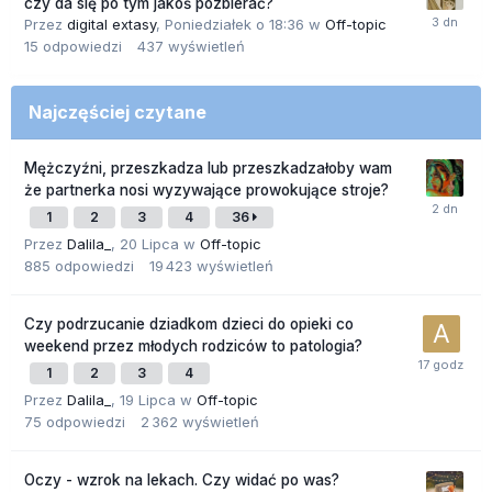
czy da się po tym jakoś pozbierać?
Przez
digital extasy
,
Poniedziałek o 18:36
w
Off-topic
15
odpowiedzi
437
wyświetleń
Najczęściej czytane
Mężczyźni, przeszkadza lub przeszkadzałoby wam
że partnerka nosi wyzywające prowokujące stroje?
1
2
3
4
36
Przez
Dalila_
,
20 Lipca
w
Off-topic
885
odpowiedzi
19 423
wyświetleń
Czy podrzucanie dziadkom dzieci do opieki co
weekend przez młodych rodziców to patologia?
1
2
3
4
Przez
Dalila_
,
19 Lipca
w
Off-topic
75
odpowiedzi
2 362
wyświetleń
Oczy - wzrok na lekach. Czy widać po was?