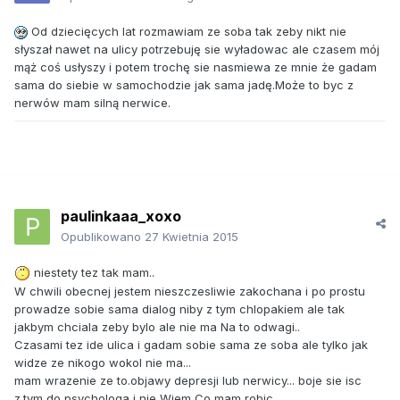
Od dziecięcych lat rozmawiam ze soba tak zeby nikt nie
słyszał nawet na ulicy potrzebuję sie wyładowac ale czasem mój
mąż coś usłyszy i potem trochę sie nasmiewa ze mnie że gadam
sama do siebie w samochodzie jak sama jadę.Może to byc z
nerwów mam silną nerwice.
paulinkaaa_xoxo
Opublikowano
27 Kwietnia 2015
niestety tez tak mam..
W chwili obecnej jestem nieszczesliwie zakochana i po prostu
prowadze sobie sama dialog niby z tym chlopakiem ale tak
jakbym chciala zeby bylo ale nie ma Na to odwagi..
Czasami tez ide ulica i gadam sobie sama ze soba ale tylko jak
widze ze nikogo wokol nie ma...
mam wrazenie ze to.objawy depresji lub nerwicy... boje sie isc
z.tym do psychologa i nie Wiem Co mam robic....