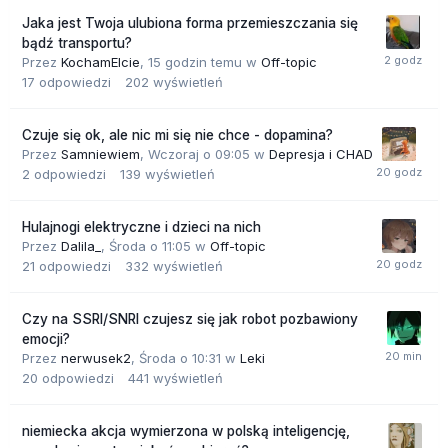
Jaka jest Twoja ulubiona forma przemieszczania się
bądź transportu?
Przez
KochamElcie
,
15 godzin temu
w
Off-topic
17
odpowiedzi
202
wyświetleń
Czuje się ok, ale nic mi się nie chce - dopamina?
Przez
Samniewiem
,
Wczoraj o 09:05
w
Depresja i CHAD
2
odpowiedzi
139
wyświetleń
Hulajnogi elektryczne i dzieci na nich
Przez
Dalila_
,
Środa o 11:05
w
Off-topic
21
odpowiedzi
332
wyświetleń
Czy na SSRI/SNRI czujesz się jak robot pozbawiony
emocji?
Przez
nerwusek2
,
Środa o 10:31
w
Leki
20
odpowiedzi
441
wyświetleń
niemiecka akcja wymierzona w polską inteligencję,