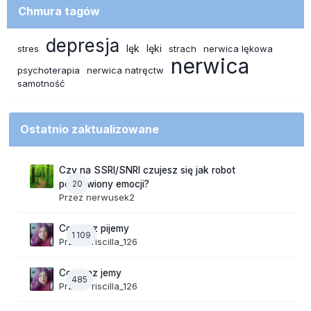
Chmura tagów
depresja
lęk
lęki
stres
strach
nerwica lękowa
nerwica
psychoterapia
nerwica natręctw
samotność
Ostatnio zaktualizowane
Czy na SSRI/SNRI czujesz się jak robot
20
pozbawiony emocji?
Przez
nerwusek2
Co teraz pijemy
1 109
Przez
Priscilla_126
Co teraz jemy
485
Przez
Priscilla_126