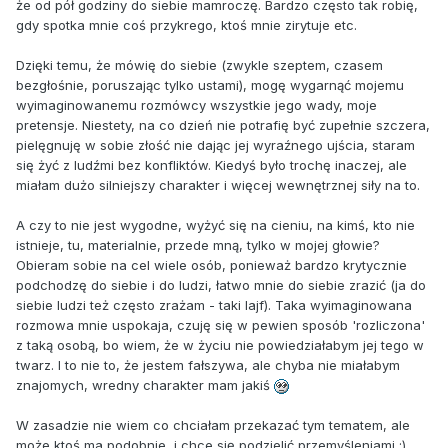
że od pół godziny do siebie mamroczę. Bardzo często tak robię,
gdy spotka mnie coś przykrego, ktoś mnie zirytuje etc.
Dzięki temu, że mówię do siebie (zwykle szeptem, czasem
bezgłośnie, poruszając tylko ustami), mogę wygarnąć mojemu
wyimaginowanemu rozmówcy wszystkie jego wady, moje
pretensje. Niestety, na co dzień nie potrafię być zupełnie szczera,
pielęgnuję w sobie złość nie dając jej wyraźnego ujścia, staram
się żyć z ludźmi bez konfliktów. Kiedyś było trochę inaczej, ale
miałam dużo silniejszy charakter i więcej wewnętrznej siły na to.
A czy to nie jest wygodne, wyżyć się na cieniu, na kimś, kto nie
istnieje, tu, materialnie, przede mną, tylko w mojej głowie?
Obieram sobie na cel wiele osób, ponieważ bardzo krytycznie
podchodzę do siebie i do ludzi, łatwo mnie do siebie zrazić (ja do
siebie ludzi też często zrażam - taki lajf). Taka wyimaginowana
rozmowa mnie uspokaja, czuję się w pewien sposób 'rozliczona'
z taką osobą, bo wiem, że w życiu nie powiedziałabym jej tego w
twarz. I to nie to, że jestem fałszywa, ale chyba nie miałabym
znajomych, wredny charakter mam jakiś
W zasadzie nie wiem co chciałam przekazać tym tematem, ale
może ktoś ma podobnie, i chce się podzielić przemyśleniami :)