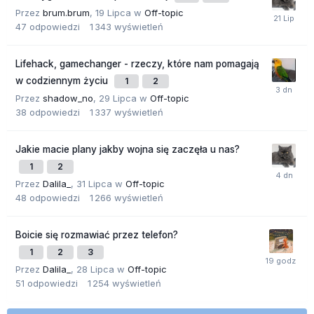
Przez
brum.brum
,
19 Lipca
w
Off-topic
47
odpowiedzi
1 343
wyświetleń
Lifehack, gamechanger - rzeczy, które nam pomagają
w codziennym życiu
1
2
Przez
shadow_no
,
29 Lipca
w
Off-topic
38
odpowiedzi
1 337
wyświetleń
Jakie macie plany jakby wojna się zaczęła u nas?
1
2
Przez
Dalila_
,
31 Lipca
w
Off-topic
48
odpowiedzi
1 266
wyświetleń
Boicie się rozmawiać przez telefon?
1
2
3
Przez
Dalila_
,
28 Lipca
w
Off-topic
51
odpowiedzi
1 254
wyświetleń