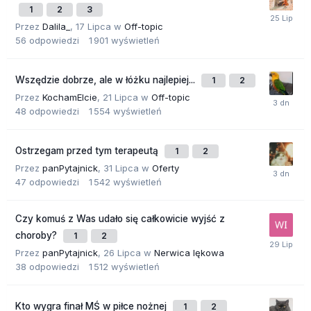
1
2
3
Przez
Dalila_
,
17 Lipca
w
Off-topic
56
odpowiedzi
1 901
wyświetleń
Wszędzie dobrze, ale w łóżku najlepiej...
1
2
Przez
KochamElcie
,
21 Lipca
w
Off-topic
48
odpowiedzi
1 554
wyświetleń
Ostrzegam przed tym terapeutą
1
2
Przez
panPytajnick
,
31 Lipca
w
Oferty
47
odpowiedzi
1 542
wyświetleń
Czy komuś z Was udało się całkowicie wyjść z
choroby?
1
2
Przez
panPytajnick
,
26 Lipca
w
Nerwica lękowa
38
odpowiedzi
1 512
wyświetleń
Kto wygra finał MŚ w piłce nożnej
1
2