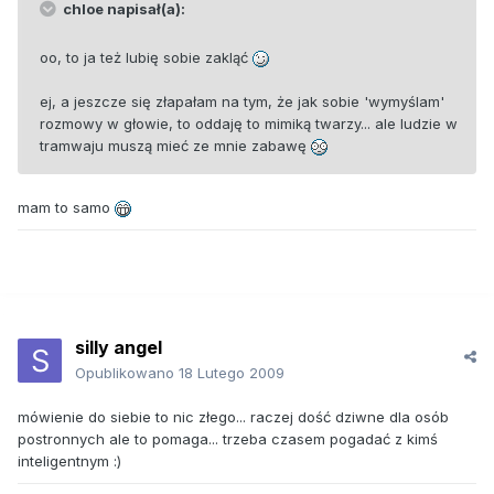
chloe napisał(a):
oo, to ja też lubię sobie zakląć
ej, a jeszcze się złapałam na tym, że jak sobie 'wymyślam'
rozmowy w głowie, to oddaję to mimiką twarzy... ale ludzie w
tramwaju muszą mieć ze mnie zabawę
mam to samo
silly angel
Opublikowano
18 Lutego 2009
mówienie do siebie to nic złego... raczej dość dziwne dla osób
postronnych ale to pomaga... trzeba czasem pogadać z kimś
inteligentnym :)