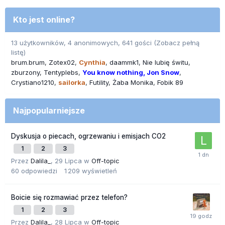
Kto jest online?
13 użytkowników, 4 anonimowych, 641 gości
(Zobacz pełną
listę)
brum.brum
Zotex02
Cynthia
daammk1
Nie lubię świtu
zburzony
Tentyplebs
You know nothing, Jon Snow
Crystiano1210
sailorka
Futility
Żaba Monika
Fobik 89
Najpopularniejsze
Dyskusja o piecach, ogrzewaniu i emisjach CO2
1
2
3
Przez
Dalila_
,
29 Lipca
w
Off-topic
60
odpowiedzi
1 209
wyświetleń
Boicie się rozmawiać przez telefon?
1
2
3
Przez
Dalila_
,
28 Lipca
w
Off-topic