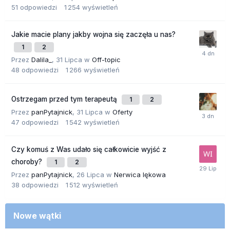
51
odpowiedzi
1 254
wyświetleń
Jakie macie plany jakby wojna się zaczęła u nas?
1
2
Przez
Dalila_
,
31 Lipca
w
Off-topic
48
odpowiedzi
1 266
wyświetleń
Ostrzegam przed tym terapeutą
1
2
Przez
panPytajnick
,
31 Lipca
w
Oferty
47
odpowiedzi
1 542
wyświetleń
Czy komuś z Was udało się całkowicie wyjść z
choroby?
1
2
Przez
panPytajnick
,
26 Lipca
w
Nerwica lękowa
38
odpowiedzi
1 512
wyświetleń
Nowe wątki