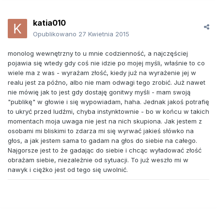
katia010
Opublikowano
27 Kwietnia 2015
monolog wewnętrzny to u mnie codzienność, a najczęściej
pojawia się wtedy gdy coś nie idzie po mojej myśli, właśnie to co
wiele ma z was - wyrażam złość, kiedy już na wyrażenie jej w
realu jest za późno, albo nie mam odwagi tego zrobić. Już nawet
nie mówię jak to jest gdy dostaję gonitwy myśli - mam swoją
"publikę" w głowie i się wypowiadam, haha. Jednak jakoś potrafię
to ukryć przed ludźmi, chyba instynktownie - bo w końcu w takich
momentach moja uwaga nie jest na nich skupiona. Jak jestem z
osobami mi bliskimi to zdarza mi się wyrwać jakieś słówko na
głos, a jak jestem sama to gadam na głos do siebie na całego.
Najgorsze jest to że gadając do siebie i chcąc wyładować złość
obrażam siebie, niezależnie od sytuacji. To już weszło mi w
nawyk i ciężko jest od tego się uwolnić.