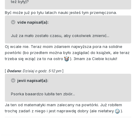
też były)?
Być może już po tylu latach nauki jesteś tym przemęczona.
vide napisał(a):
Już za mało zostało czasu, aby cokolwiek zmienić...
Oj wcale nie. Teraz moim zdaniem najwyższa pora na solidne
powtórki (bo przedtem można było zaglądać do książek, ale teraz
trzeba się wziąć za to na ostro
). 3mam za Ciebie kciuki!
[
Dodano
: Dzisiaj o godz. 5:12 pm
]
jevii napisał(a):
Psorka baaardzo lubiła ten zbiór...
Ja ten od matematyki mam zalecany na powtórki. Już robiłem
trochę zadań z niego i jest naprawdę dobry (ale niełatwy
).