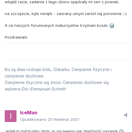
wbądź razie, zadania z tego zbioru spędzały mi sen z powiek;
na szczęście, było minęło - zaorany umysł zarósł się ponownie ;-)
A za naszych forumowych maturzystów trzymam kciuki.
Pozdrawiam
Bo są dwa rodzaje bólu, Oskarku. Cierpienie fizyczne i
cierpienie duchowe.
Cierpienie fizyczne się znosi. Cierpienie duchowe się
wybiera.
Éric-Emmanuel Schmitt
IceMan
Opublikowano
20 Kwietnia 2007
Jeżeli to był trudny zbiór, to na pewno nie zbieżność nazwisk