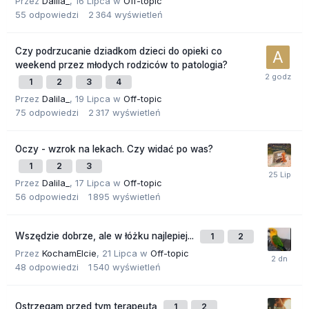
Przez
Dalila_
,
16 Lipca
w
Off-topic
55
odpowiedzi
2 364
wyświetleń
Czy podrzucanie dziadkom dzieci do opieki co
weekend przez młodych rodziców to patologia?
1
2
3
4
Przez
Dalila_
,
19 Lipca
w
Off-topic
75
odpowiedzi
2 317
wyświetleń
Oczy - wzrok na lekach. Czy widać po was?
1
2
3
Przez
Dalila_
,
17 Lipca
w
Off-topic
56
odpowiedzi
1 895
wyświetleń
Wszędzie dobrze, ale w łóżku najlepiej...
1
2
Przez
KochamElcie
,
21 Lipca
w
Off-topic
48
odpowiedzi
1 540
wyświetleń
Ostrzegam przed tym terapeutą
1
2