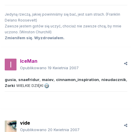
Jedyną rzeczą, jakiej powinniśmy się bać, jest sam strach. (Franklin
Delano Roosevelt)
Zawsze jestem gotów się uczyć, chociaż nie zawsze chcę, by mnie
uczono. (Winston Churchill)
Zmieniłem się. Wyzdrowiałem.
IceMan
Opublikowano
19 Kwietnia 2007
gusia
,
snaefridur
,
maiev
,
cinnamon_inspiration
,
nieudacznik
,
Zorki
WIELKIE DZIĘKI
vide
Opublikowano
20 Kwietnia 2007