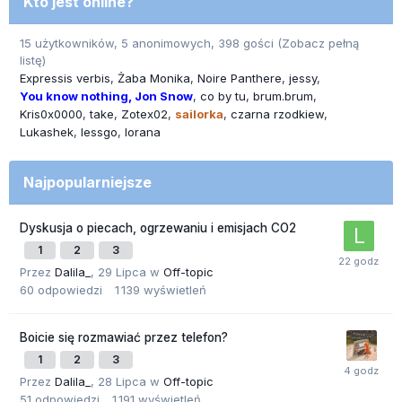
Kto jest online?
15 użytkowników, 5 anonimowych, 398 gości
(Zobacz pełną
listę)
Expressis verbis
Żaba Monika
Noire Panthere
jessy
You know nothing, Jon Snow
co by tu
brum.brum
Kris0x0000
take
Zotex02
sailorka
czarna rzodkiew
Lukashek
lessgo
lorana
Najpopularniejsze
Dyskusja o piecach, ogrzewaniu i emisjach CO2
1
2
3
Przez
Dalila_
,
29 Lipca
w
Off-topic
60
odpowiedzi
1 139
wyświetleń
Boicie się rozmawiać przez telefon?
1
2
3
Przez
Dalila_
,
28 Lipca
w
Off-topic
51
odpowiedzi
1 191
wyświetleń