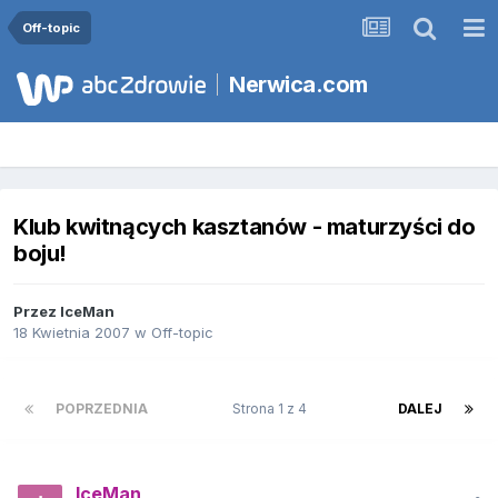
Off-topic
Nerwica.com
Klub kwitnących kasztanów - maturzyści do
boju!
Przez
IceMan
18 Kwietnia 2007
w
Off-topic
POPRZEDNIA
Strona 1 z 4
DALEJ
IceMan