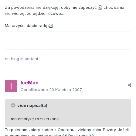
Za powodzenia nie dziękuję, coby nie zapeszyć
choć sama
nie wierzę, że będzie różowo...
Maturzyści dacie radę
nothing important
IceMan
Opublikowano
20 Kwietnia 2007
vide napisał(a):
matematykę rozszerzoną
Tu polecam zbiory zadań z Operonu i zielony zbiór Pazdry. Jeżeli
to opanujesz, to jesteś wielka
Dasz radę