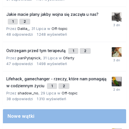
Jakie macie plany jakby wojna się zaczęła u nas?
1
2
Przez
Dalila_
,
31 Lipca
w
Off-topic
48
odpowiedzi
1 248
wyświetleń
Ostrzegam przed tym terapeutą
1
2
Przez
panPytajnick
,
31 Lipca
w
Oferty
47
odpowiedzi
1 498
wyświetleń
Lifehack, gamechanger - rzeczy, które nam pomagają
w codziennym życiu
1
2
Przez
shadow_no
,
29 Lipca
w
Off-topic
38
odpowiedzi
1 310
wyświetleń
Nowe wątki