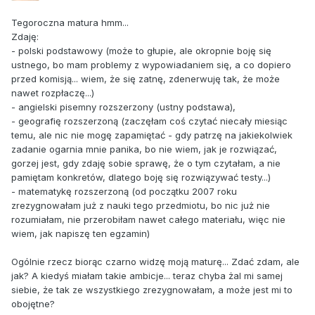
Tegoroczna matura hmm...
Zdaję:
- polski podstawowy (może to głupie, ale okropnie boję się
ustnego, bo mam problemy z wypowiadaniem się, a co dopiero
przed komisją... wiem, że się zatnę, zdenerwuję tak, że może
nawet rozpłaczę...)
- angielski pisemny rozszerzony (ustny podstawa),
- geografię rozszerzoną (zaczęłam coś czytać niecały miesiąc
temu, ale nic nie mogę zapamiętać - gdy patrzę na jakiekolwiek
zadanie ogarnia mnie panika, bo nie wiem, jak je rozwiązać,
gorzej jest, gdy zdaję sobie sprawę, że o tym czytałam, a nie
pamiętam konkretów, dlatego boję się rozwiązywać testy...)
- matematykę rozszerzoną (od początku 2007 roku
zrezygnowałam już z nauki tego przedmiotu, bo nic już nie
rozumiałam, nie przerobiłam nawet całego materiału, więc nie
wiem, jak napiszę ten egzamin)
Ogólnie rzecz biorąc czarno widzę moją maturę... Zdać zdam, ale
jak? A kiedyś miałam takie ambicje... teraz chyba żal mi samej
siebie, że tak ze wszystkiego zrezygnowałam, a może jest mi to
obojętne?