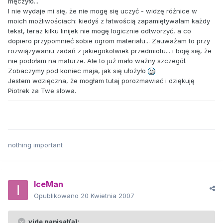
męczyło...
I nie wydaje mi się, że nie mogę się uczyć - widzę różnice w
moich możliwościach: kiedyś z łatwością zapamiętywałam każdy
tekst, teraz kilku linijek nie mogę logicznie odtworzyć, a co
dopiero przypomnieć sobie ogrom materiału... Zauważam to przy
rozwiązywaniu zadań z jakiegokolwiek przedmiotu... i boję się, że
nie podołam na maturze. Ale to już mało ważny szczegół.
Zobaczymy pod koniec maja, jak się ułożyło
Jestem wdzięczna, że mogłam tutaj porozmawiać i dziękuję
Piotrek za Twe słowa.
nothing important
IceMan
Opublikowano
20 Kwietnia 2007
vide napisał(a):