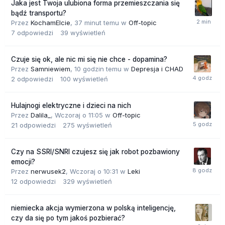
Jaka jest Twoja ulubiona forma przemieszczania się
bądź transportu?
Przez
KochamElcie
,
37 minut temu
w
Off-topic
7
odpowiedzi
39
wyświetleń
Czuje się ok, ale nic mi się nie chce - dopamina?
Przez
Samniewiem
,
10 godzin temu
w
Depresja i CHAD
2
odpowiedzi
100
wyświetleń
Hulajnogi elektryczne i dzieci na nich
Przez
Dalila_
,
Wczoraj o 11:05
w
Off-topic
21
odpowiedzi
275
wyświetleń
Czy na SSRI/SNRI czujesz się jak robot pozbawiony
emocji?
Przez
nerwusek2
,
Wczoraj o 10:31
w
Leki
12
odpowiedzi
329
wyświetleń
niemiecka akcja wymierzona w polską inteligencję,
czy da się po tym jakoś pozbierać?