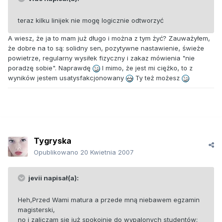
teraz kilku linijek nie mogę logicznie odtworzyć
A wiesz, że ja to mam już długo i można z tym żyć? Zauważyłem,
że dobre na to są: solidny sen, pozytywne nastawienie, świeże
powietrze, regularny wysiłek fizyczny i zakaz mówienia "nie
poradzę sobie". Naprawdę
I mimo, że jest mi ciężko, to z
wyników jestem usatysfakcjonowany
Ty też możesz
Tygryska
Opublikowano
20 Kwietnia 2007
jevii napisał(a):
Heh,Przed Wami matura a przede mną niebawem egzamin
magisterski,
no i zaliczam się już spokojnie do wypalonych studentów;