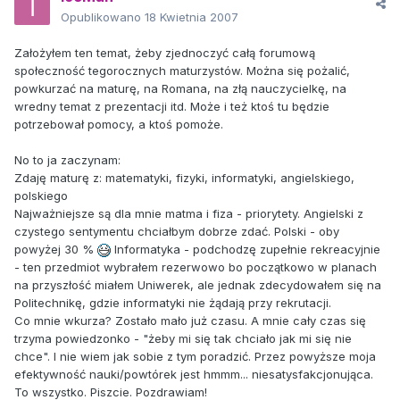
Opublikowano
18 Kwietnia 2007
Założyłem ten temat, żeby zjednoczyć całą forumową
społeczność tegorocznych maturzystów. Można się pożalić,
powkurzać na maturę, na Romana, na złą nauczycielkę, na
wredny temat z prezentacji itd. Może i też ktoś tu będzie
potrzebował pomocy, a ktoś pomoże.
No to ja zaczynam:
Zdaję maturę z: matematyki, fizyki, informatyki, angielskiego,
polskiego
Najważniejsze są dla mnie matma i fiza - priorytety. Angielski z
czystego sentymentu chciałbym dobrze zdać. Polski - oby
powyżej 30 %
Informatyka - podchodzę zupełnie rekreacyjnie
- ten przedmiot wybrałem rezerwowo bo początkowo w planach
na przyszłość miałem Uniwerek, ale jednak zdecydowałem się na
Politechnikę, gdzie informatyki nie żądają przy rekrutacji.
Co mnie wkurza? Zostało mało już czasu. A mnie cały czas się
trzyma powiedzonko - "żeby mi się tak chciało jak mi się nie
chce". I nie wiem jak sobie z tym poradzić. Przez powyższe moja
efektywność nauki/powtórek jest hmmm... niesatysfakcjonująca.
To wszystko. Piszcie. Pozdrawiam!