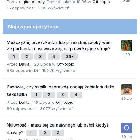
Przez
digital extasy
,
Poniedziałek o 18:36
w
Off-topic
15
odpowiedzi
399
wyświetleń
Najczęściej czytane
Mężczyźni, przeszkadza lub przeszkadzałoby wam
że partnerka nosi wyzywające prowokujące stroje?
1
2
3
4
36
Przez
Dalila_
,
20 Lipca
w
Off-topic
885
odpowiedzi
19 270
wyświetleń
Panowie, czy szpilki naprawdę dodają kobietom dużo
seksapilu?
1
2
3
4
Przez
Dalila_
,
16 Lipca
w
Off-topic
89
odpowiedzi
3 077
wyświetleń
Naiwność - masz się za naiwnego lub byłeś kiedyś
naiwny?
1
2
3