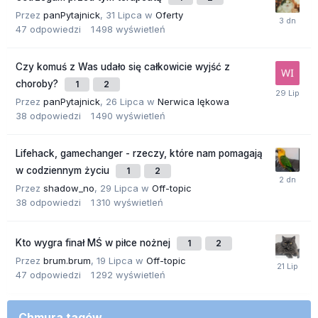
Przez
panPytajnick
,
31 Lipca
w
Oferty
47
odpowiedzi
1 498
wyświetleń
Czy komuś z Was udało się całkowicie wyjść z
choroby?
1
2
Przez
panPytajnick
,
26 Lipca
w
Nerwica lękowa
38
odpowiedzi
1 490
wyświetleń
Lifehack, gamechanger - rzeczy, które nam pomagają
w codziennym życiu
1
2
Przez
shadow_no
,
29 Lipca
w
Off-topic
38
odpowiedzi
1 310
wyświetleń
Kto wygra finał MŚ w piłce nożnej
1
2
Przez
brum.brum
,
19 Lipca
w
Off-topic
47
odpowiedzi
1 292
wyświetleń
Chmura tagów