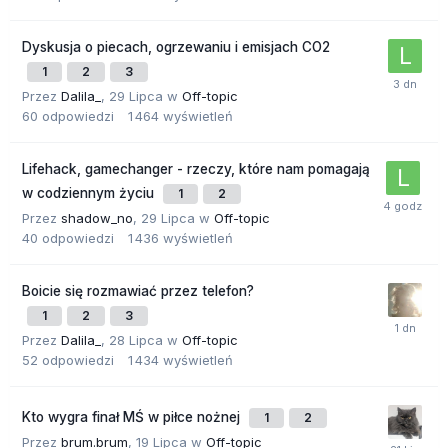
Dyskusja o piecach, ogrzewaniu i emisjach CO2
1
2
3
Przez
Dalila_
,
29 Lipca
w
Off-topic
60
odpowiedzi
1 464
wyświetleń
Lifehack, gamechanger - rzeczy, które nam pomagają
w codziennym życiu
1
2
Przez
shadow_no
,
29 Lipca
w
Off-topic
40
odpowiedzi
1 436
wyświetleń
Boicie się rozmawiać przez telefon?
1
2
3
Przez
Dalila_
,
28 Lipca
w
Off-topic
52
odpowiedzi
1 434
wyświetleń
Kto wygra finał MŚ w piłce nożnej
1
2
Przez
brum.brum
,
19 Lipca
w
Off-topic