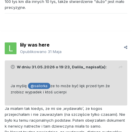
100 tys km dla innych 10 tys, także stwierdzenie "dużo" jest mało
precyzyjne.
lily was here
Opublikowano
31 Maja
W dniu 31.05.2026 o 19:23,
Dalila_
napisał(a):
Ja myślę
ze to może być lęk przed tym że
@sailorka
zrobisz wypadek i ktoś ucierpi
Ja miałam tak kiedys, ze mi sie ‚wydawało’, ze kogos
przejechałam i nie zauwazylam (na szczęście tylko czasami). Nie
było ku temu racjonalnych podstaw. Potem obejrzałam dokument
k nerwicy natrectw i tam dziewczyna miała to samo.
Ps Nawet trudno powiedziec, ze wydawało, dlatego cudzysłów