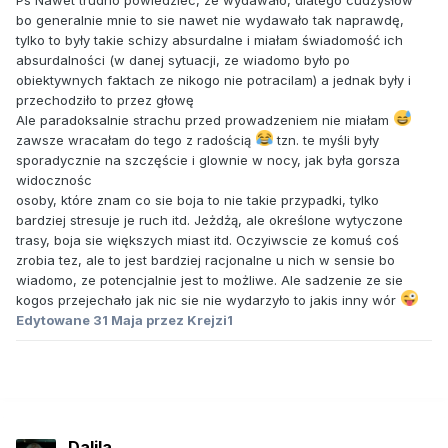
bo generalnie mnie to sie nawet nie wydawało tak naprawdę,
tylko to były takie schizy absurdalne i miałam świadomość ich
absurdalności (w danej sytuacji, ze wiadomo było po
obiektywnych faktach ze nikogo nie potracilam) a jednak były i
przechodziło to przez głowę
Ale paradoksalnie strachu przed prowadzeniem nie miałam
zawsze wracałam do tego z radością
tzn. te myśli były
sporadycznie na szczęście i glownie w nocy, jak była gorsza
widocznośc
osoby, które znam co sie boja to nie takie przypadki, tylko
bardziej stresuje je ruch itd. Jeżdżą, ale określone wytyczone
trasy, boja sie większych miast itd. Oczyiwscie ze komuś coś
zrobia tez, ale to jest bardziej racjonalne u nich w sensie bo
wiadomo, ze potencjalnie jest to możliwe. Ale sadzenie ze sie
kogos przejechało jak nic sie nie wydarzyło to jakis inny wór
Edytowane
31 Maja
przez Krejzi1
Dalila_