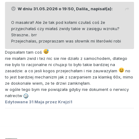
W dniu 31.05.2026 o 19:50,
Dalila_
napisał(a):
O masakra!! Ale że tak pod kołami czułaś coś że
przyjechałaś czy miałaś zwidy takie w zasięgu wzroku?
Straszne.. brr
Przejechalas, przepraszam was słownik mi literówki robi
Dopisałam tam coś
nie miałam zwid i tez nic sie nie działo z samochodem, dlatego
nie bylo to racjonalne ni chuja:p to było takie bardziej na
zasadzie: a co jesli kogos przejechałam i nie zauwazylam
no
to jest bardziej mechanizm jak z szarpaniem za klamkę 60x, mimo
ze doskonale wiem, ze te drzwi zamknęłam.
w ogóle tego bym nie powiązała gdyby nie dokument o nerwicy
natrectw
Edytowane
31 Maja
przez Krejzi1