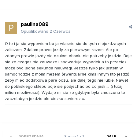
paulina089
Opublikowano
2 Czerwca
O to i ja sie wypowiem bo ja wlasnie sie do tych niejezdzacych
zaliczam. Zdalam prawo jazdy za pierwszym razem. Ale po
zdanym prawie jazdy nie czulam absolutnie potrzeby jezdzic. Boje
sie ze czegos nie zauwaze i spowoduje wypadek a to przeciez
moze byc jedna sekunda nieuwagi. Jezdze tylko jak jestem w
samochodzie z moim mezem (ewentualnie kims innym kto jezdzi)
zeby miec dodatkowa pare oczu, ale dalej tego nie lubie. Nawet
do pobliskiego sklepu boje sie podjechac bo co jesli ... (i tutaj
milion mozliwosci). Wydaje mi sie ze gdybym byla zmuszona to
zaczelabym jezdzic ale ciezko stwierdzic.
POPRZEDNIA
Strona 1 z 2
DALEJ