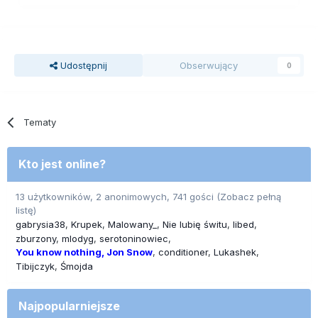
Udostępnij
Obserwujący
0
Tematy
Kto jest online?
13 użytkowników, 2 anonimowych, 741 gości
(Zobacz pełną
listę)
gabrysia38
Krupek
Malowany_
Nie lubię świtu
libed
zburzony
mlodyg
serotoninowiec
You know nothing, Jon Snow
conditioner
Lukashek
Tibijczyk
Śmojda
Najpopularniejsze