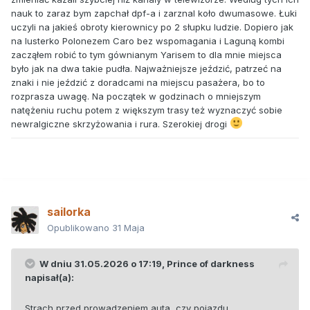
nauk to zaraz bym zapchał dpf-a i zarznal koło dwumasowe. Łuki
uczyli na jakieś obroty kierownicy po 2 słupku ludzie. Dopiero jak
na lusterko Polonezem Caro bez wspomagania i Laguną kombi
zacząłem robić to tym gównianym Yarisem to dla mnie miejsca
było jak na dwa takie pudła. Najważniejsze jeździć, patrzeć na
znaki i nie jeździć z doradcami na miejscu pasażera, bo to
rozprasza uwagę. Na początek w godzinach o mniejszym
natężeniu ruchu potem z większym trasy też wyznaczyć sobie
newralgiczne skrzyżowania i rura. Szerokiej drogi
sailorka
Opublikowano
31 Maja
W dniu 31.05.2026 o 17:19,
Prince of darkness
napisał(a):
Strach przed prowadzeniem auta, czy pojazdu