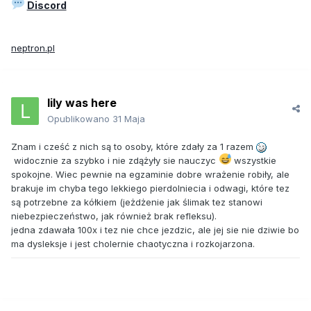
Discord
neptron.pl
lily was here
Opublikowano
31 Maja
Znam i cześć z nich są to osoby, które zdały za 1 razem
widocznie za szybko i nie zdążyły sie nauczyc
wszystkie
spokojne. Wiec pewnie na egzaminie dobre wrażenie robiły, ale
brakuje im chyba tego lekkiego pierdolniecia i odwagi, które tez
są potrzebne za kółkiem (jeżdżenie jak ślimak tez stanowi
niebezpieczeństwo, jak również brak refleksu).
jedna zdawała 100x i tez nie chce jezdzic, ale jej sie nie dziwie bo
ma dysleksje i jest cholernie chaotyczna i rozkojarzona.