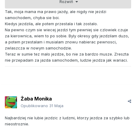
Rozwiń
Chyba dałam w złej kategorii. Mogłam dać do fobii, kurczaki
Tak, moja mama ma prawo jazdy, ale nigdy nie jezdzi
samochodem, chyba sie boi.
Kiedys jezdzila, ale potem przestala i tak zostalo.
Na pewno czym sie wiecej jezdzi tym pewniej sie czlowiek czuje
za kierownica, wiem to po sobie. Byly okresy gdy jezdzilam duzo,
a potem przestalam i musialam znowu nabierac pewnosci,
zwlaszcza w nowym samochodzie.
Teraz w sumie tez malo jezdze, bo nie za bardzo musze. Zreszta
nie przepadam za jazda samochodem, ludzie jezdza jak wariaci.
Żaba Monika
Opublikowano
31 Maja
Najbardziej nie lubie jezdzic z ludzmi, ktorzy jezdza za szybko lub
nieostroznie.