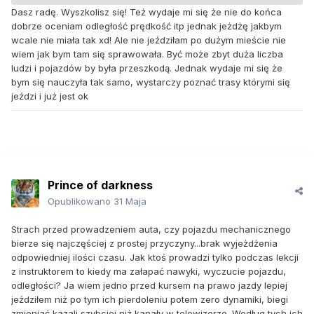
Dasz radę. Wyszkolisz się! Też wydaje mi się że nie do końca
dobrze oceniam odległość prędkość itp jednak jeżdżę jakbym
wcale nie miała tak xd! Ale nie jeździłam po dużym mieście nie
wiem jak bym tam się sprawowała. Być może zbyt duża liczba
ludzi i pojazdów by była przeszkodą. Jednak wydaje mi się że
bym się nauczyła tak samo, wystarczy poznać trasy którymi się
jeździ i już jest ok
Prince of darkness
Opublikowano
31 Maja
Strach przed prowadzeniem auta, czy pojazdu mechanicznego
bierze się najczęściej z prostej przyczyny...brak wyjeżdżenia
odpowiedniej ilości czasu. Jak ktoś prowadzi tylko podczas lekcji
z instruktorem to kiedy ma załapać nawyki, wyczucie pojazdu,
odległości? Ja wiem jedno przed kursem na prawo jazdy lepiej
jeździłem niż po tym ich pierdoleniu potem zero dynamiki, biegi
zmieniać kazali szybciej niż kanały w telewizorze. Według tych ich