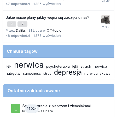
47
odpowiedzi
1 385
wyświetleń
Jakie macie plany jakby wojna się zaczęła u nas?
1
2
Przez
Dalila_
,
31 Lipca
w
Off-topic
48
odpowiedzi
1 375
wyświetleń
Chmura tagów
nerwica
lęk
lęki
psychoterapia
strach
nerwica
depresja
natręctw
samotność
stres
nerwica lękowa
Ostatnio zaktualizowane
Szalone precle z pieprzem i ziemniakami
14 024
Przez
lily was here