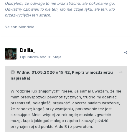
Odkryłem, że odwaga to nie brak strachu, ale pokonanie go.
Odważny człowiek to nie ten, kto nie czuje lęku, ale ten, kto
przezwyciężył ten strach.
Nelson Mandela
Dalila_
Opublikowano
31 Maja
W dniu 31.05.2026 o 15:42,
Pieprz w moździerzu
napisał(a):
W rodzinie lub znajomych? Nieee. Ja sama! Uważam, że nie
mam predyspozycji psychofizycznych, trudno mi oceniać
przestrzeń, odległość, prędkość. Zawsze miałam wrażenie,
że zahaczę kogoś przy wymijaniu, parkowanie też jest
stresujące. Mniej więcej za rok będę musiała zgwałcić
mózg, kupić jakiegoś małego rzęcha i zacząć jeździć
przynajmniej od punktu A do B i z powrotem.