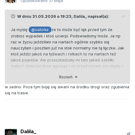
Opublikowano
31 Maja
W dniu 31.05.2026 o 19:23,
Dalila_
napisał(a):
Ja myślę
ze to może być lęk przed tym że
@sailorka
zrobisz wypadek i ktoś ucierpi. Podswiadomy może. Ja np
raz w życiu jeździłam na nartach ogólnie szybko się
nauczyłam i poszłam już na stok normalny nie tą łączke. Jak
ktoś jeździ jakoś na łyżwach i rolkach to na nartach też
jakoś pojedzie. Ale przeszkadzały mi tam jakieś szkółki
małych dzieciaczkow gęsiego i mi przed nosem sru mijały. I
inni ludzie tez mijali mnie. Jak ja się bałam że ktoś mi
Rozwiń
wjedzie i nie mine go albo sama wjade w tą szkółkę ktoras i
rozjade takie male dziecko xD i tak sobie myślę że ci co
w sedno. Poza tym boję się awarii na środku drogi oraz zgubienia
autem nie lubią jeździć może podobnie się czują, boją się że
się na trasie.
coś się stanie stłuczka wypadek i z ich winy I ktoś jeszcze
ucierpi?
Dalila_