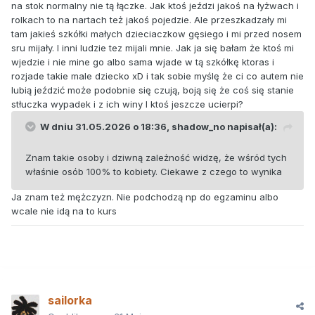
na stok normalny nie tą łączke. Jak ktoś jeździ jakoś na łyżwach i
rolkach to na nartach też jakoś pojedzie. Ale przeszkadzały mi
tam jakieś szkółki małych dzieciaczkow gęsiego i mi przed nosem
sru mijały. I inni ludzie tez mijali mnie. Jak ja się bałam że ktoś mi
wjedzie i nie mine go albo sama wjade w tą szkółkę ktoras i
rozjade takie male dziecko xD i tak sobie myślę że ci co autem nie
lubią jeździć może podobnie się czują, boją się że coś się stanie
stłuczka wypadek i z ich winy I ktoś jeszcze ucierpi?
W dniu 31.05.2026 o 18:36,
shadow_no
napisał(a):
Znam takie osoby i dziwną zależność widzę, że wśród tych
właśnie osób 100% to kobiety. Ciekawe z czego to wynika
Ja znam też mężczyzn. Nie podchodzą np do egzaminu albo
wcale nie idą na to kurs
sailorka