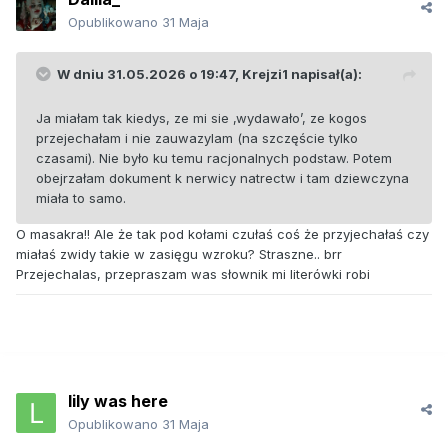
Opublikowano
31 Maja
W dniu 31.05.2026 o 19:47,
Krejzi1
napisał(a):
Ja miałam tak kiedys, ze mi sie ‚wydawało’, ze kogos
przejechałam i nie zauwazylam (na szczęście tylko
czasami). Nie było ku temu racjonalnych podstaw. Potem
obejrzałam dokument k nerwicy natrectw i tam dziewczyna
miała to samo.
O masakra!! Ale że tak pod kołami czułaś coś że przyjechałaś czy
miałaś zwidy takie w zasięgu wzroku? Straszne.. brr
Przejechalas, przepraszam was słownik mi literówki robi
lily was here
Opublikowano
31 Maja