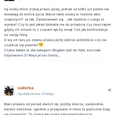
Są osoby które zrobią prawo jazdy, jednak za kółko już potem nie
wsiadają do końca życia. Macie takie osoby w rodzinie albo
znajomych? Ja tak. Zastanawiam się... Jak myślicie z czego to
wynika? Czy to jest jakaś blokada nie do przejścia czy zwyczajnie
gdyby ich zmusić to z czasem lęk by minął. Coś jak konfrontacja
ze swoją fobią
A wy od razu po zdaniu prawa jazdy dobrze jeździliście czy nie
czuliście się pewnie?
Chyba dałam w złej kategorii. Mogłam dać do fobii, kurczaki
Edytowane
31 Maja
przez Dalila_
sailorka
Opublikowano
31 Maja
Mam prawko od ponad dwóch lat, jeżdżę dobrze, swobodnie,
bardzo ostrożnie, zgodnie z przepisami. A mimo to panicznie boję
się prowadzić. To chyba lęk przed odpowiedzialnością.