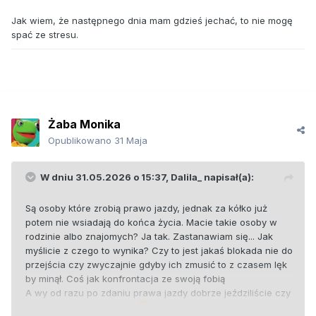
Jak wiem, że następnego dnia mam gdzieś jechać, to nie mogę
spać ze stresu.
Żaba Monika
Opublikowano
31 Maja
W dniu 31.05.2026 o 15:37,
Dalila_
napisał(a):
Są osoby które zrobią prawo jazdy, jednak za kółko już
potem nie wsiadają do końca życia. Macie takie osoby w
rodzinie albo znajomych? Ja tak. Zastanawiam się... Jak
myślicie z czego to wynika? Czy to jest jakaś blokada nie do
przejścia czy zwyczajnie gdyby ich zmusić to z czasem lęk
by minął. Coś jak konfrontacja ze swoją fobią
A wy od razu po zdaniu prawa jazdy dobrze jeździliście czy
nie czuliście się pewnie?