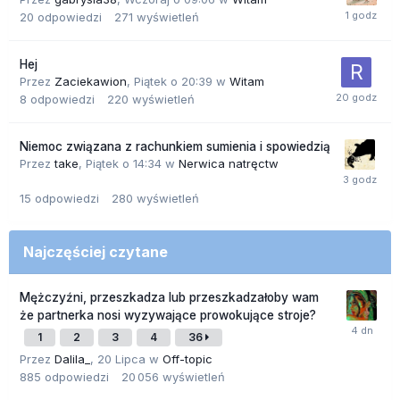
20
odpowiedzi
271
wyświetleń
Hej
Przez
Zaciekawion
,
Piątek o 20:39
w
Witam
8
odpowiedzi
220
wyświetleń
Niemoc związana z rachunkiem sumienia i spowiedzią
Przez
take
,
Piątek o 14:34
w
Nerwica natręctw
15
odpowiedzi
280
wyświetleń
Najczęściej czytane
Mężczyźni, przeszkadza lub przeszkadzałoby wam
że partnerka nosi wyzywające prowokujące stroje?
1
2
3
4
36
Przez
Dalila_
,
20 Lipca
w
Off-topic
885
odpowiedzi
20 056
wyświetleń