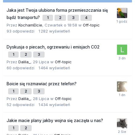
Jaka jest Twoja ulubiona forma przemieszczania się
bądź transportu?
1
2
3
4
Przez
KochamElcie
,
Czwartek o 18:58
w
Off-topic
93
odpowiedzi
1 282
wyświetleń
Dyskusja o piecach, ogrzewaniu i emisjach CO2
1
2
3
Przez
Dalila_
,
29 Lipca
w
Off-topic
60
odpowiedzi
1 464
wyświetleń
Boicie się rozmawiać przez telefon?
1
2
3
Przez
Dalila_
,
28 Lipca
w
Off-topic
52
odpowiedzi
1 434
wyświetleń
Jakie macie plany jakby wojna się zaczęła u nas?
1
2