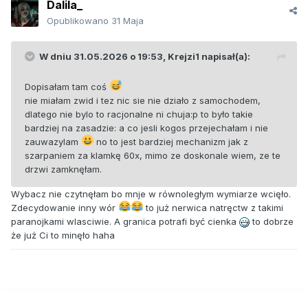
Dalila_
Opublikowano
31 Maja
W dniu 31.05.2026 o 19:53,
Krejzi1
napisał(a):
Dopisałam tam coś
nie miałam zwid i tez nic sie nie działo z samochodem,
dlatego nie bylo to racjonalne ni chuja:p to było takie
bardziej na zasadzie: a co jesli kogos przejechałam i nie
zauwazylam
no to jest bardziej mechanizm jak z
szarpaniem za klamkę 60x, mimo ze doskonale wiem, ze te
drzwi zamknęłam.
Wybacz nie czytnęłam bo mnje w równoległym wymiarze wcięło.
Zdecydowanie inny wór
to już nerwica natręctw z takimi
paranojkami wlasciwie. A granica potrafi być cienka
to dobrze
że już Ci to minęło haha