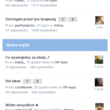
Przez
Dalila_
,
31 Lipca
w
Off-topic
48
odpowiedzi
1 375
wyświetleń
Ostrzegam przed tym terapeutą
1
2
Przez
panPytajnick
,
31 Lipca
w
Oferty
47
odpowiedzi
1 646
wyświetleń
Nowe wątki
Co wywinęliśmy za młodu...?
Przez
Dalila_
,
10 godzin temu
w
Off-topic
11
odpowiedzi
148
wyświetleń
Hot takes
1
2
Przez
conditioner
,
20 godzin temu
w
Off-topic
25
odpowiedzi
284
wyświetleń
Witam wszystkich 🍀
Przez
gabrysia38
,
Wczoraj o 09:06
w
Witam