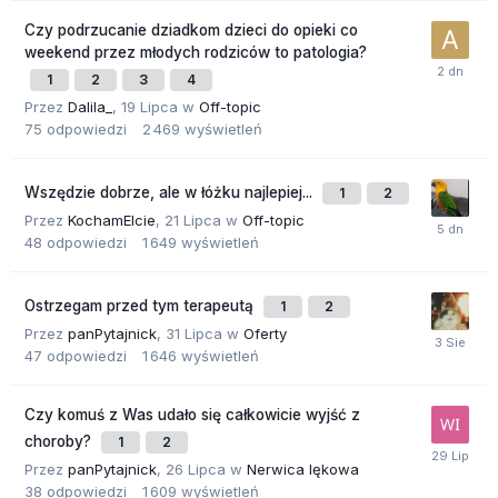
Czy podrzucanie dziadkom dzieci do opieki co
weekend przez młodych rodziców to patologia?
1
2
3
4
Przez
Dalila_
,
19 Lipca
w
Off-topic
75
odpowiedzi
2 469
wyświetleń
Wszędzie dobrze, ale w łóżku najlepiej...
1
2
Przez
KochamElcie
,
21 Lipca
w
Off-topic
48
odpowiedzi
1 649
wyświetleń
Ostrzegam przed tym terapeutą
1
2
Przez
panPytajnick
,
31 Lipca
w
Oferty
47
odpowiedzi
1 646
wyświetleń
Czy komuś z Was udało się całkowicie wyjść z
choroby?
1
2
Przez
panPytajnick
,
26 Lipca
w
Nerwica lękowa
38
odpowiedzi
1 609
wyświetleń