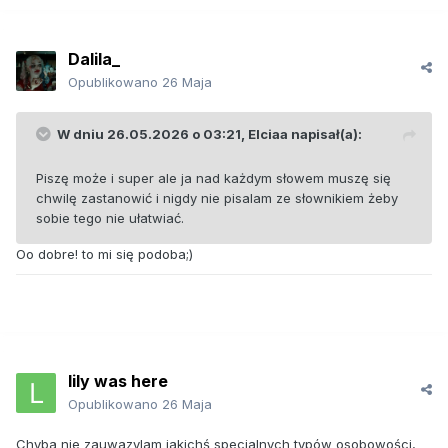
Dalila_
Opublikowano
26 Maja
W dniu 26.05.2026 o 03:21,
Elciaa
napisał(a):
Piszę może i super ale ja nad każdym słowem muszę się
chwilę zastanowić i nigdy nie pisalam ze słownikiem żeby
sobie tego nie ułatwiać.
Oo dobre! to mi się podoba;)
lily was here
Opublikowano
26 Maja
Chyba nie zauwazylam jakichś specjalnych typów osobowości,