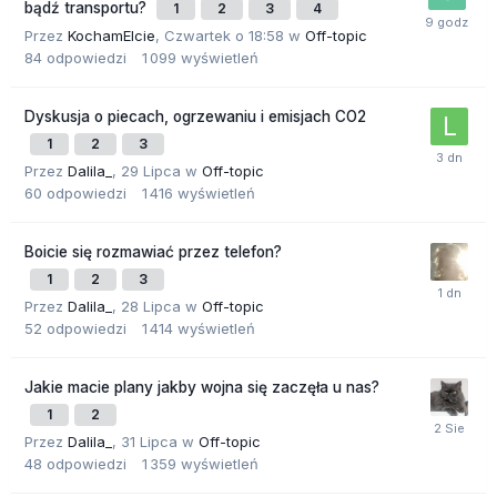
bądź transportu?
1
2
3
4
Przez
KochamElcie
,
Czwartek o 18:58
w
Off-topic
84
odpowiedzi
1 099
wyświetleń
Dyskusja o piecach, ogrzewaniu i emisjach CO2
1
2
3
Przez
Dalila_
,
29 Lipca
w
Off-topic
60
odpowiedzi
1 416
wyświetleń
Boicie się rozmawiać przez telefon?
1
2
3
Przez
Dalila_
,
28 Lipca
w
Off-topic
52
odpowiedzi
1 414
wyświetleń
Jakie macie plany jakby wojna się zaczęła u nas?
1
2
Przez
Dalila_
,
31 Lipca
w
Off-topic
48
odpowiedzi
1 359
wyświetleń