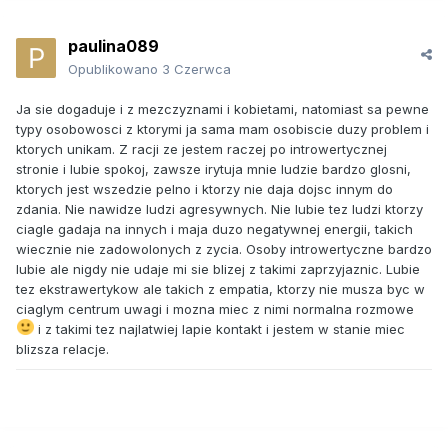
Zaś mimo iż jestem przystojny (ta ego top), wysportowany
to kobiety rzadko do mnie lgną same, najczęściej unikają jak
paulina089
ognia a na randkach z tindera chociażby na jakieś 6-8 lat
używania byłem na kilku randkach zaledwie gdyż każda
Opublikowano
3 Czerwca
kończyła się praktycznie relacją dążącą do związku lub
związkiem.
Ja sie dogaduje i z mezczyznami i kobietami, natomiast sa pewne
A no i chorzy psychiczne to top1.
typy osobowosci z ktorymi ja sama mam osobiscie duzy problem i
Często na zleceniach u osób starszych czuję się super
ktorych unikam. Z racji ze jestem raczej po introwertycznej
odbierany przez nich a u młodszej klientelii często starają
stronie i lubie spokoj, zawsze irytuja mnie ludzie bardzo glosni,
się unikać
ktorych jest wszedzie pelno i ktorzy nie daja dojsc innym do
zdania. Nie nawidze ludzi agresywnych. Nie lubie tez ludzi ktorzy
ciagle gadaja na innych i maja duzo negatywnej energii, takich
wiecznie nie zadowolonych z zycia. Osoby introwertyczne bardzo
lubie ale nigdy nie udaje mi sie blizej z takimi zaprzyjaznic. Lubie
tez ekstrawertykow ale takich z empatia, ktorzy nie musza byc w
ciaglym centrum uwagi i mozna miec z nimi normalna rozmowe
i z takimi tez najlatwiej lapie kontakt i jestem w stanie miec
blizsza relacje.