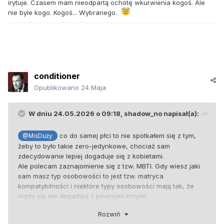
irytuje. Czasem mam nieodpartą ochotę wkurwienia kogoś. Ale
nie byle kogo. Kogoś... Wybranego.
conditioner
Opublikowano
24 Maja
W dniu 24.05.2026 o 09:18,
shadow_no
napisał(a):
co do samej płci to nie spotkałem się z tym,
@MiśDuży
żeby to było takie zero-jedynkowe, chociaż sam
zdecydowanie lepiej dogaduje się z kobietami.
Ale polecam zaznajomienie się z tzw. MBTI. Gdy wiesz jaki
sam masz typ osobowości to jest tzw. matryca
kompatybilności i niektóre typy osobowości mają tak, że
nigdy się nie dogadają z pewnymi innymi
Rozwiń