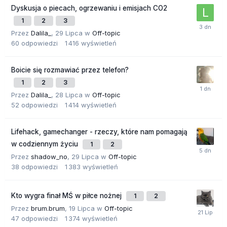
Dyskusja o piecach, ogrzewaniu i emisjach CO2
1
2
3
Przez
Dalila_
,
29 Lipca
w
Off-topic
60
odpowiedzi
1 416
wyświetleń
Boicie się rozmawiać przez telefon?
1
2
3
Przez
Dalila_
,
28 Lipca
w
Off-topic
52
odpowiedzi
1 414
wyświetleń
Lifehack, gamechanger - rzeczy, które nam pomagają
w codziennym życiu
1
2
Przez
shadow_no
,
29 Lipca
w
Off-topic
38
odpowiedzi
1 383
wyświetleń
Kto wygra finał MŚ w piłce nożnej
1
2
Przez
brum.brum
,
19 Lipca
w
Off-topic
47
odpowiedzi
1 374
wyświetleń