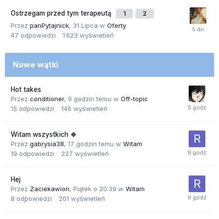
Ostrzegam przed tym terapeutą
1
2
Przez
panPytajnick
,
31 Lipca
w
Oferty
47
odpowiedzi
1 623
wyświetleń
Nowe wątki
Hot takes
Przez
conditioner
,
9 godzin temu
w
Off-topic
15
odpowiedzi
146
wyświetleń
Witam wszystkich 🍀
Przez
gabrysia38
,
17 godzin temu
w
Witam
19
odpowiedzi
227
wyświetleń
Hej
Przez
Zaciekawion
,
Piątek o 20:39
w
Witam
8
odpowiedzi
201
wyświetleń