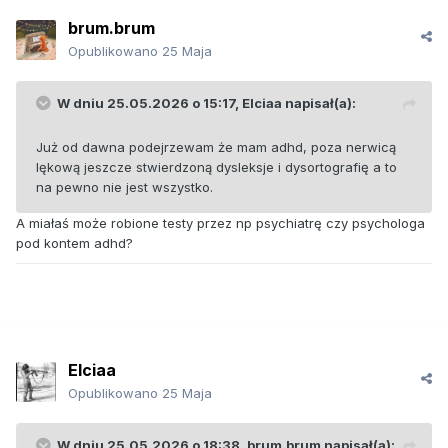
brum.brum
Opublikowano
25 Maja
W dniu 25.05.2026 o 15:17,
Elciaa
napisał(a):
Już od dawna podejrzewam że mam adhd, poza nerwicą
lękową jeszcze stwierdzoną dysleksje i dysortografię a to
na pewno nie jest wszystko.
A miałaś może robione testy przez np psychiatrę czy psychologa
pod kontem adhd?
Elciaa
Opublikowano
25 Maja
W dniu 25.05.2026 o 18:38,
brum.brum
napisał(a):