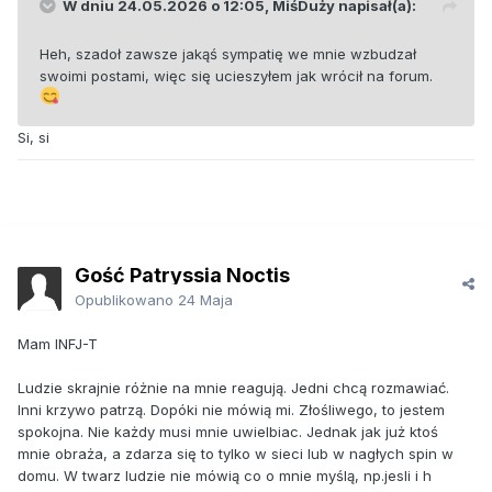
W dniu 24.05.2026 o 12:05,
MiśDuży
napisał(a):
Heh, szadoł zawsze jakąś sympatię we mnie wzbudzał
swoimi postami, więc się ucieszyłem jak wrócił na forum.
Si, si
Gość Patryssia Noctis
Opublikowano
24 Maja
Mam INFJ-T
Ludzie skrajnie różnie na mnie reagują. Jedni chcą rozmawiać.
Inni krzywo patrzą. Dopóki nie mówią mi. Złośliwego, to jestem
spokojna. Nie każdy musi mnie uwielbiac. Jednak jak już ktoś
mnie obraża, a zdarza się to tylko w sieci lub w nagłych spin w
domu. W twarz ludzie nie mówią co o mnie myślą, np.jesli i h