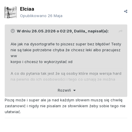
Elciaa
Opublikowano
26 Maja
W dniu 26.05.2026 o 02:29,
Dalila_
napisał(a):
Ale jak na dysortografie to piszesz super bez błędów! Testy
nie są takie potrzebne chyba że chcesz leki albo pracujesz
ww
korpo i chcesz to wykorzystać xd
A co do pytania tak jest że są osoby które moja wersja hard
na pewno do ich osobowości i tego co uznają ze można
totalnie się nie wpasuje. Ale są takie co są takie same jak ja
Rozwiń
i z nimi jest zabawa xd
Piszę może i super ale ja nad każdym słowem muszę się chwilę
zastanowić i nigdy nie pisalam ze słownikiem żeby sobie tego nie
ułatwiać.