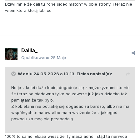
Dziwi mnie że dali tu "one sided match" w obie strony, i teraz nie
wiem która którą lubi xd
Dalila_
Opublikowano
25 Maja
W dniu 24.05.2026 o 10:13,
Elciaa
napisał(a):
No ja z kolei dużo lepiej dogaduje się z mężczyznami i to nie
że teraz od niedawna tylko od zawsze już jako dziecko też
pamiętam że tak było.
Z kobietami nie potrafię się dogadać za bardzo, albo nie ma
wspólnych tematów albo mam wrażenie że z jakiegoś
powodu za mną nie przepadają.
100% to samo. Elciaa wiesz że Ty masz adhd i stąd ta nerwica