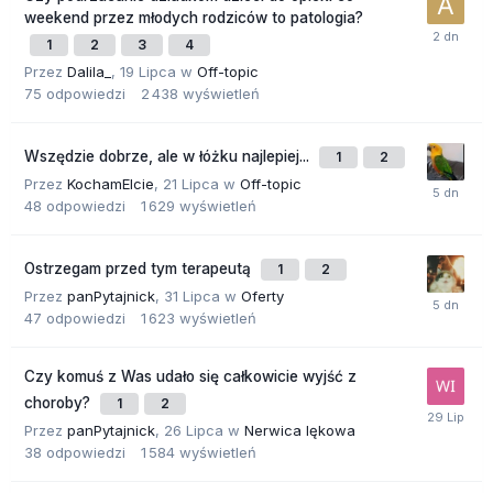
weekend przez młodych rodziców to patologia?
1
2
3
4
Przez
Dalila_
,
19 Lipca
w
Off-topic
75
odpowiedzi
2 438
wyświetleń
Wszędzie dobrze, ale w łóżku najlepiej...
1
2
Przez
KochamElcie
,
21 Lipca
w
Off-topic
48
odpowiedzi
1 629
wyświetleń
Ostrzegam przed tym terapeutą
1
2
Przez
panPytajnick
,
31 Lipca
w
Oferty
47
odpowiedzi
1 623
wyświetleń
Czy komuś z Was udało się całkowicie wyjść z
choroby?
1
2
Przez
panPytajnick
,
26 Lipca
w
Nerwica lękowa
38
odpowiedzi
1 584
wyświetleń