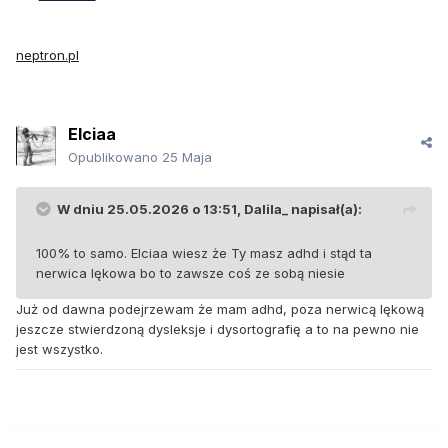
neptron.pl
Elciaa
Opublikowano
25 Maja
W dniu 25.05.2026 o 13:51,
Dalila_
napisał(a):
100% to samo. Elciaa wiesz że Ty masz adhd i stąd ta
nerwica lękowa bo to zawsze coś ze sobą niesie
Już od dawna podejrzewam że mam adhd, poza nerwicą lękową
jeszcze stwierdzoną dysleksje i dysortografię a to na pewno nie
jest wszystko.