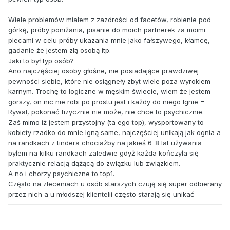
Wiele problemów miałem z zazdrości od facetów, robienie pod
górkę, próby poniżania, pisanie do moich partnerek za moimi
plecami w celu próby ukazania mnie jako fałszywego, kłamcę,
gadanie że jestem złą osobą itp.
Jaki to był typ osób?
Ano najczęściej osoby głośne, nie posiadające prawdziwej
pewności siebie, które nie osiągneły zbyt wiele poza wyrokiem
karnym. Trochę to logiczne w męskim świecie, wiem że jestem
gorszy, on nic nie robi po prostu jest i każdy do niego lgnie =
Rywal, pokonać fizycznie nie może, nie chce to psychicznie.
Zaś mimo iż jestem przystojny (ta ego top), wysportowany to
kobiety rzadko do mnie lgną same, najczęściej unikają jak ognia a
na randkach z tindera chociażby na jakieś 6-8 lat używania
byłem na kilku randkach zaledwie gdyż każda kończyła się
praktycznie relacją dążącą do związku lub związkiem.
A no i chorzy psychiczne to top1.
Często na zleceniach u osób starszych czuję się super odbierany
przez nich a u młodszej klientelii często starają się unikać