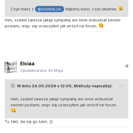
Czyli masz z
błękitny kolor, czyli idealnie.
@shadow_no
Heh, szadoł zawsze jakąś sympatię we mnie wzbudzał swoimi
postami, więc się ucieszyłem jak wrócił na forum.
Elciaa
Opublikowano
24 Maja
W dniu 24.05.2026 o 12:05,
MiśDuży
napisał(a):
Heh, szadoł zawsze jakąś sympatię we mnie wzbudzał
swoimi postami, więc się ucieszyłem jak wrócił na forum.
To fakt, da się go lubić. ;))