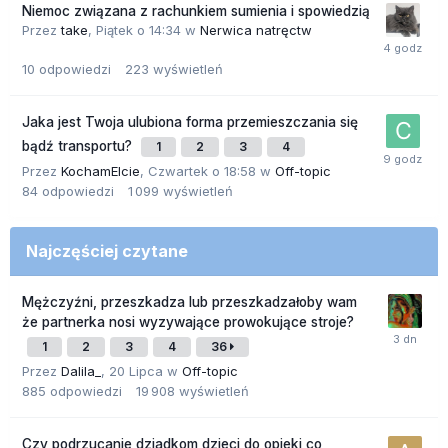
Niemoc związana z rachunkiem sumienia i spowiedzią
Przez
take
,
Piątek o 14:34
w
Nerwica natręctw
10
odpowiedzi
223
wyświetleń
Jaka jest Twoja ulubiona forma przemieszczania się
bądź transportu?
1
2
3
4
Przez
KochamElcie
,
Czwartek o 18:58
w
Off-topic
84
odpowiedzi
1 099
wyświetleń
Najczęściej czytane
Mężczyźni, przeszkadza lub przeszkadzałoby wam
że partnerka nosi wyzywające prowokujące stroje?
1
2
3
4
36
Przez
Dalila_
,
20 Lipca
w
Off-topic
885
odpowiedzi
19 908
wyświetleń
Czy podrzucanie dziadkom dzieci do opieki co