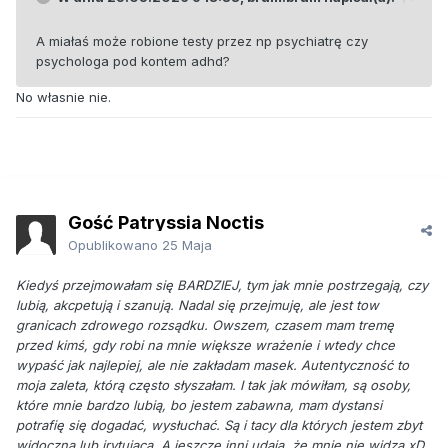
A miałaś może robione testy przez np psychiatrę czy
psychologa pod kontem adhd?
No własnie nie.
Gość Patryssia Noctis
Opublikowano
25 Maja
Kiedyś przejmowałam się BARDZIEJ, tym jak mnie postrzegają, czy
lubią, akcpetują i szanują. Nadal się przejmuję, ale jest tow
granicach zdrowego rozsądku. Owszem, czasem mam tremę
przed kimś, gdy robi na mnie większe wrażenie i wtedy chce
wypaść jak najlepiej, ale nie zakładam masek. Autentyczność to
moja zaleta, którą często słyszałam. I tak jak mówiłam, są osoby,
które mnie bardzo lubią, bo jestem zabawna, mam dystansi
potrafię się dogadać, wysłuchać. Są i tacy dla których jestem zbyt
widoczna lub irytująca. A jeszcze inni udaja, że mnie nie widzą xD