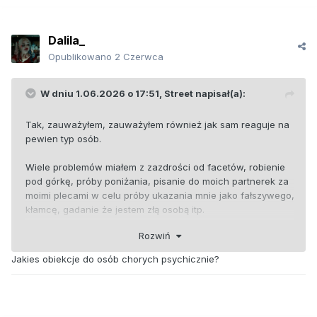
Dalila_
Opublikowano
2 Czerwca
W dniu 1.06.2026 o 17:51,
Street
napisał(a):
Tak, zauważyłem, zauważyłem również jak sam reaguje na
pewien typ osób.
Wiele problemów miałem z zazdrości od facetów, robienie
pod górkę, próby poniżania, pisanie do moich partnerek za
moimi plecami w celu próby ukazania mnie jako fałszywego,
kłamcę, gadanie że jestem złą osobą itp.
Jaki to był typ osób?
Rozwiń
Ano najczęściej osoby głośne, nie posiadające prawdziwej
pewności siebie, które nie osiągneły zbyt wiele poza
Jakies obiekcje do osób chorych psychicznie?
wyrokiem karnym. Trochę to logiczne w męskim świecie,
wiem że jestem gorszy, on nic nie robi po prostu jest i każdy
do niego lgnie = Rywal, pokonać fizycznie nie może, nie
chce to psychicznie.