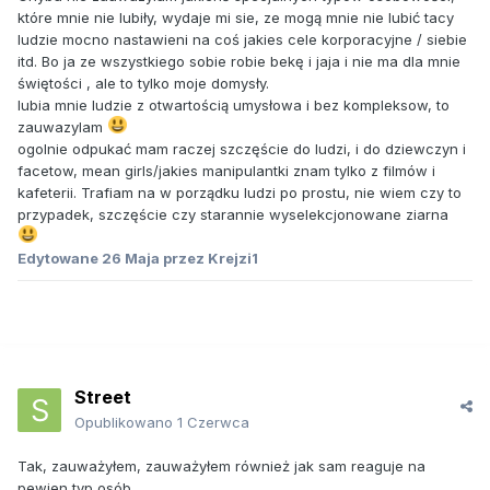
które mnie nie lubiły, wydaje mi sie, ze mogą mnie nie lubić tacy
ludzie mocno nastawieni na coś jakies cele korporacyjne / siebie
itd. Bo ja ze wszystkiego sobie robie bekę i jaja i nie ma dla mnie
świętości , ale to tylko moje domysły.
lubia mnie ludzie z otwartością umysłowa i bez kompleksow, to
zauwazylam
ogolnie odpukać mam raczej szczęście do ludzi, i do dziewczyn i
facetow, mean girls/jakies manipulantki znam tylko z filmów i
kafeterii. Trafiam na w porządku ludzi po prostu, nie wiem czy to
przypadek, szczęście czy starannie wyselekcjonowane ziarna
Edytowane
26 Maja
przez Krejzi1
Street
Opublikowano
1 Czerwca
Tak, zauważyłem, zauważyłem również jak sam reaguje na
pewien typ osób.