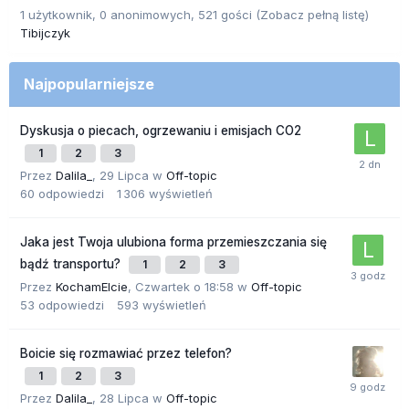
1 użytkownik, 0 anonimowych, 521 gości
(Zobacz pełną listę)
Tibijczyk
Najpopularniejsze
Dyskusja o piecach, ogrzewaniu i emisjach CO2
1
2
3
Przez
Dalila_
,
29 Lipca
w
Off-topic
60
odpowiedzi
1 306
wyświetleń
Jaka jest Twoja ulubiona forma przemieszczania się
bądź transportu?
1
2
3
Przez
KochamElcie
,
Czwartek o 18:58
w
Off-topic
53
odpowiedzi
593
wyświetleń
Boicie się rozmawiać przez telefon?
1
2
3
Przez
Dalila_
,
28 Lipca
w
Off-topic