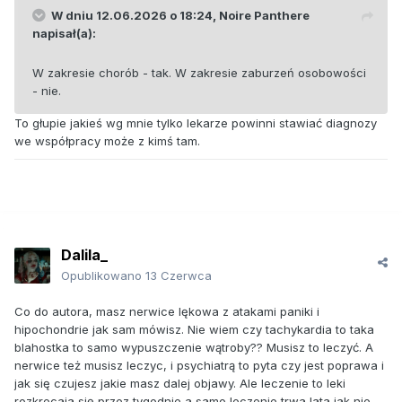
W dniu 12.06.2026 o 18:24,
Noire Panthere
napisał(a):
W zakresie chorób - tak. W zakresie zaburzeń osobowości
- nie.
To głupie jakieś wg mnie tylko lekarze powinni stawiać diagnozy
we współpracy może z kimś tam.
Dalila_
Opublikowano
13 Czerwca
Co do autora, masz nerwice lękowa z atakami paniki i
hipochondrie jak sam mówisz. Nie wiem czy tachykardia to taka
blahostka to samo wypuszczenie wątroby?? Musisz to leczyć. A
nerwice też musisz leczyc, i psychiatrą to pyta czy jest poprawa i
jak się czujesz jakie masz dalej objawy. Ale leczenie to leki
rozkrecaja się przez tygodnie a samo leczenie trwa lata jak nie