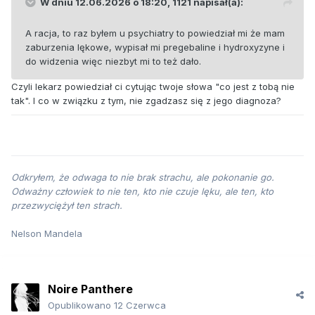
W dniu 12.06.2026 o 18:20,
1121
napisał(a):
A racja, to raz byłem u psychiatry to powiedział mi że mam
zaburzenia lękowe, wypisał mi pregebaline i hydroxyzyne i
do widzenia więc niezbyt mi to też dało.
Czyli lekarz powiedział ci cytując twoje słowa "co jest z tobą nie
tak". I co w związku z tym, nie zgadzasz się z jego diagnoza?
Odkryłem, że odwaga to nie brak strachu, ale pokonanie go.
Odważny człowiek to nie ten, kto nie czuje lęku, ale ten, kto
przezwyciężył ten strach.
Nelson Mandela
Noire Panthere
Opublikowano
12 Czerwca