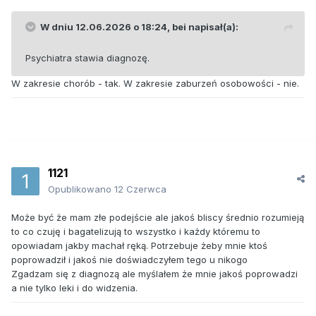
W dniu 12.06.2026 o 18:24,
bei
napisał(a):
Psychiatra stawia diagnozę.
W zakresie chorób - tak. W zakresie zaburzeń osobowości - nie.
1121
Opublikowano
12 Czerwca
Może być że mam złe podejście ale jakoś bliscy średnio rozumieją
to co czuję i bagatelizują to wszystko i każdy któremu to
opowiadam jakby machał ręką. Potrzebuje żeby mnie ktoś
poprowadził i jakoś nie doświadczyłem tego u nikogo
Zgadzam się z diagnozą ale myślałem że mnie jakoś poprowadzi
a nie tylko leki i do widzenia.