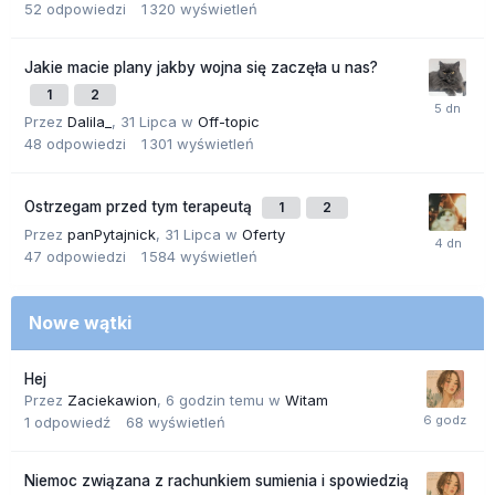
52
odpowiedzi
1 320
wyświetleń
Jakie macie plany jakby wojna się zaczęła u nas?
1
2
Przez
Dalila_
,
31 Lipca
w
Off-topic
48
odpowiedzi
1 301
wyświetleń
Ostrzegam przed tym terapeutą
1
2
Przez
panPytajnick
,
31 Lipca
w
Oferty
47
odpowiedzi
1 584
wyświetleń
Nowe wątki
Hej
Przez
Zaciekawion
,
6 godzin temu
w
Witam
1
odpowiedź
68
wyświetleń
Niemoc związana z rachunkiem sumienia i spowiedzią