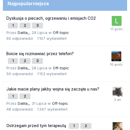
Najpopularniejsze
Dyskusja o piecach, ogrzewaniu i emisjach CO2
1
2
3
Przez
Dalila_
,
29 Lipca
w
Off-topic
60
odpowiedzi
1 107
wyświetleń
Boicie się rozmawiać przez telefon?
1
2
3
Przez
Dalila_
,
28 Lipca
w
Off-topic
50
odpowiedzi
1 153
wyświetleń
Jakie macie plany jakby wojna się zaczęła u nas?
1
2
Przez
Dalila_
,
31 Lipca
w
Off-topic
48
odpowiedzi
1 247
wyświetleń
Ostrzegam przed tym terapeutą
1
2