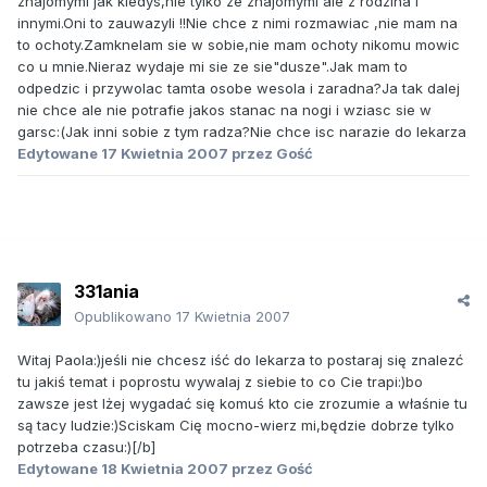
znajomymi jak kiedys,nie tylko ze znajomymi ale z rodzina i
innymi.Oni to zauwazyli !!Nie chce z nimi rozmawiac ,nie mam na
to ochoty.Zamknelam sie w sobie,nie mam ochoty nikomu mowic
co u mnie.Nieraz wydaje mi sie ze sie"dusze".Jak mam to
odpedzic i przywolac tamta osobe wesola i zaradna?Ja tak dalej
nie chce ale nie potrafie jakos stanac na nogi i wziasc sie w
garsc:(Jak inni sobie z tym radza?Nie chce isc narazie do lekarza
Edytowane
17 Kwietnia 2007
przez Gość
331ania
Opublikowano
17 Kwietnia 2007
Witaj Paola:)jeśli nie chcesz iść do lekarza to postaraj się znalezć
tu jakiś temat i poprostu wywalaj z siebie to co Cie trapi:)bo
zawsze jest lżej wygadać się komuś kto cie zrozumie a właśnie tu
są tacy ludzie:)Sciskam Cię mocno-wierz mi,będzie dobrze tylko
potrzeba czasu:)[/b]
Edytowane
18 Kwietnia 2007
przez Gość