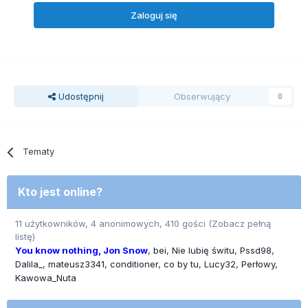
Zaloguj się
Udostępnij
Obserwujący
0
Tematy
Kto jest online?
11 użytkowników, 4 anonimowych, 410 gości
(Zobacz pełną
listę)
You know nothing, Jon Snow
bei
Nie lubię świtu
Pssd98
Dalila_
mateusz3341
conditioner
co by tu
Lucy32
Perłowy
Kawowa_Nuta