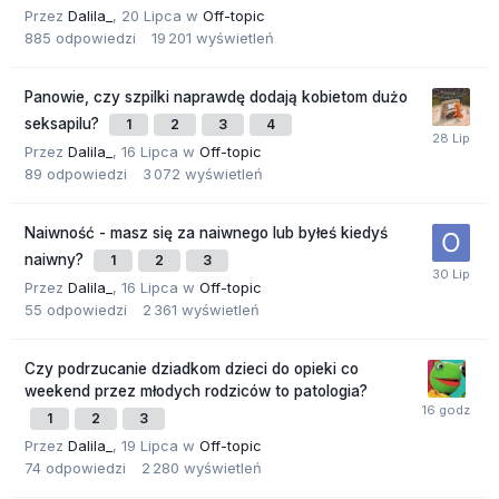
Przez
Dalila_
,
20 Lipca
w
Off-topic
885
odpowiedzi
19 201
wyświetleń
Panowie, czy szpilki naprawdę dodają kobietom dużo
seksapilu?
1
2
3
4
Przez
Dalila_
,
16 Lipca
w
Off-topic
89
odpowiedzi
3 072
wyświetleń
Naiwność - masz się za naiwnego lub byłeś kiedyś
naiwny?
1
2
3
Przez
Dalila_
,
16 Lipca
w
Off-topic
55
odpowiedzi
2 361
wyświetleń
Czy podrzucanie dziadkom dzieci do opieki co
weekend przez młodych rodziców to patologia?
1
2
3
Przez
Dalila_
,
19 Lipca
w
Off-topic
74
odpowiedzi
2 280
wyświetleń