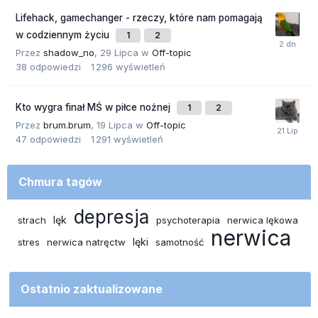
Lifehack, gamechanger - rzeczy, które nam pomagają
w codziennym życiu
1
2
Przez
shadow_no
,
29 Lipca
w
Off-topic
38
odpowiedzi
1 296
wyświetleń
Kto wygra finał MŚ w piłce nożnej
1
2
Przez
brum.brum
,
19 Lipca
w
Off-topic
47
odpowiedzi
1 291
wyświetleń
Chmura tagów
depresja
lęk
strach
psychoterapia
nerwica lękowa
nerwica
lęki
stres
nerwica natręctw
samotność
Ostatnio zaktualizowane