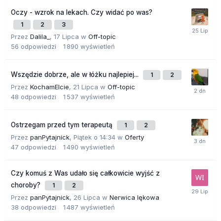
Oczy - wzrok na lekach. Czy widać po was?
1
2
3
Przez
Dalila_
,
17 Lipca
w
Off-topic
56
odpowiedzi
1 890
wyświetleń
Wszędzie dobrze, ale w łóżku najlepiej...
1
2
Przez
KochamElcie
,
21 Lipca
w
Off-topic
48
odpowiedzi
1 537
wyświetleń
Ostrzegam przed tym terapeutą
1
2
Przez
panPytajnick
,
Piątek o 14:34
w
Oferty
47
odpowiedzi
1 490
wyświetleń
Czy komuś z Was udało się całkowicie wyjść z
choroby?
1
2
Przez
panPytajnick
,
26 Lipca
w
Nerwica lękowa
38
odpowiedzi
1 487
wyświetleń