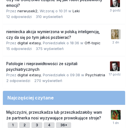
emocji?
Przez
nerwusek2
,
Wczoraj o 10:31
w
Leki
12
odpowiedzi
310
wyświetleń
niemiecka akcja wymierzona w polską inteligencję,
czy da się po tym jakoś pozbierać?
Przez
digital extasy
,
Poniedziałek o 18:36
w
Off-topic
15
odpowiedzi
375
wyświetleń
Patologie i nieprawidłowości ze szpitali
psychiatrycznych
Przez
digital extasy
,
Poniedziałek o 09:38
w
Psychiatria
2
odpowiedzi
270
wyświetleń
Najczęściej czytane
Mężczyźni, przeszkadza lub przeszkadzałoby wam
że partnerka nosi wyzywające prowokujące stroje?
1
2
3
4
36