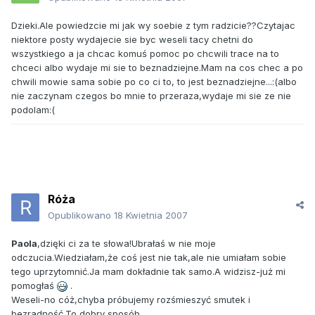
Dzieki.Ale powiedzcie mi jak wy soebie z tym radzicie??Czytajac
niektore posty wydajecie sie byc weseli tacy chetni do
wszystkiego a ja chcac komuś pomoc po chcwili trace na to
chceci albo wydaje mi sie to beznadziejne.Mam na cos chec a po
chwili mowie sama sobie po co ci to, to jest beznadziejne...:(albo
nie zaczynam czegos bo mnie to przeraza,wydaje mi sie ze nie
podolam:(
Róża
Opublikowano
18 Kwietnia 2007
Paola
,dzięki ci za te słowa!Ubrałaś w nie moje
odczucia.Wiedziałam,że coś jest nie tak,ale nie umiałam sobie
tego uprzytomnić.Ja mam dokładnie tak samo.A widzisz-już mi
pomogłaś
.
Weseli-no cóż,chyba próbujemy rozśmieszyć smutek i
bezradność.To dobry sposób.