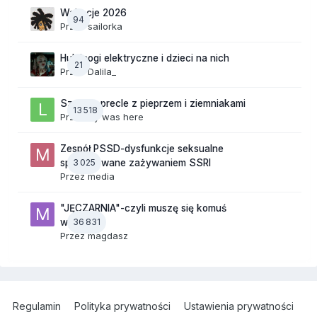
Wakacje 2026
94
Przez
sailorka
Hulajnogi elektryczne i dzieci na nich
21
Przez
Dalila_
Szalone precle z pieprzem i ziemniakami
13 518
Przez
lily was here
Zespół PSSD-dysfunkcje seksualne
3 025
spowodowane zażywaniem SSRI
Przez
media
"JĘCZARNIA"-czyli muszę się komuś
36 831
wyżalić!
Przez
magdasz
Regulamin
Polityka prywatności
Ustawienia prywatności