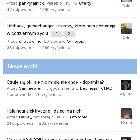
Przez
panPytajnick
,
Piątek o 14:34
w
Oferty
47
odpowiedzi
1 490
wyświetleń
Lifehack, gamechanger - rzeczy, które nam pomagają
w codziennym życiu
1
2
Przez
shadow_no
,
29 Lipca
w
Off-topic
38
odpowiedzi
1 296
wyświetleń
Nowe wątki
Czuje się ok, ale nic mi się nie chce - dopamina?
Przez
Samniewiem
,
5 godzin temu
w
Depresja i CHAD
1
odpowiedź
76
wyświetleń
Hulajnogi elektryczne i dzieci na nich
Przez
Dalila_
,
Wczoraj o 11:05
w
Off-topic
21
odpowiedzi
262
wyświetleń
Czy na SSRI/SNRI czujesz się jak robot pozbawiony