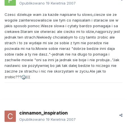
Opublikowano
19 Kwietnia 2007
Czesc dziekuje wam za kazde napisane tu slowo,ciesze sie ze
wogole zainteresowaliscie sie tym co napisalam i staracie sie w
jakis sposob pomoc.Wasze slowa i cytaty bardzo pomagaja i sa
ciekawe.Staram sie otwierac ale ciezko mi to idzie,najgorszy jest
jednak ten strach.Niekiedy chcialabym to czy tamto zrobic ale
strach i to ze wydaje mi sie ze sobie z tym nie poradze nie
pozwala mi na to.Mowie sobie nieraz "dobrze bedzie inni daja
sobie rade a ty nie dasz.."-jednak nie na dlugo to pomaga i
zachwile mowie "oni sa inni ja jednak sie boje i nie probuje..."Jak
nastawic sie pozytywniej bo jak tak dalej bedzie to niczego nie
zaczne ze strachu i nic nie skorzystam w zyciu.Ale jak to
zrobic???
(((
cinnamon_inspiration
Opublikowano
19 Kwietnia 2007