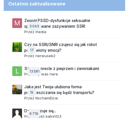
Ostatnio zaktualizowane
Zespół PSSD-dysfunkcje seksualne
3 043
spowodowane zażywaniem SSRI
Przez
media
Czy na SSRI/SNRI czujesz się jak robot
17
pozbawiony emocji?
Przez
nerwusek2
Szalone precle z pieprzem i ziemniakami
13 581
Przez
lily was here
Jaka jest Twoja ulubiona forma
15
przemieszczania się bądź transportu?
Przez
KochamElcie
Dzisiaj czuje się...
6 716
Przez Gość katrin123