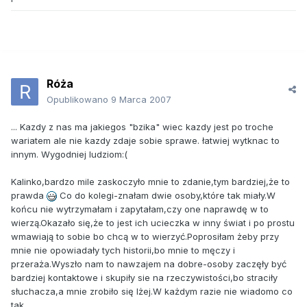
Róża
Opublikowano
9 Marca 2007
... Kazdy z nas ma jakiegos "bzika" wiec kazdy jest po troche
wariatem ale nie kazdy zdaje sobie sprawe. łatwiej wytknac to
innym. Wygodniej ludziom:(
Kalinko,bardzo mile zaskoczyło mnie to zdanie,tym bardziej,że to
prawda
Co do kolegi-znałam dwie osoby,które tak miały.W
końcu nie wytrzymałam i zapytałam,czy one naprawdę w to
wierzą.Okazało się,że to jest ich ucieczka w inny świat i po prostu
wmawiają to sobie bo chcą w to wierzyć.Poprosiłam żeby przy
mnie nie opowiadały tych historii,bo mnie to męczy i
przeraża.Wyszło nam to nawzajem na dobre-osoby zaczęły być
bardziej kontaktowe i skupiły sie na rzeczywistości,bo straciły
słuchacza,a mnie zrobiło się lżej.W każdym razie nie wiadomo co
tak