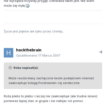
nie wyrządza krzywdy przyjąc człowieka takim jest. Nie wiem
może się mylę
Życie jest piękne ale tylko przez chwilę...
hackthebrain
Opublikowano
17 Marca 2007
Róża napisał(a):
Może reszta klasy zachęcona twoim podejściem-również
zaakceptuje kolegę.Pozdrawiam cię serdecznie.
Roża plebs to plebs i raczej nie zaakceptuje (ale trudne slowo)
poniewaz lepiej stac w grupie i sie nabijac niz pomoc