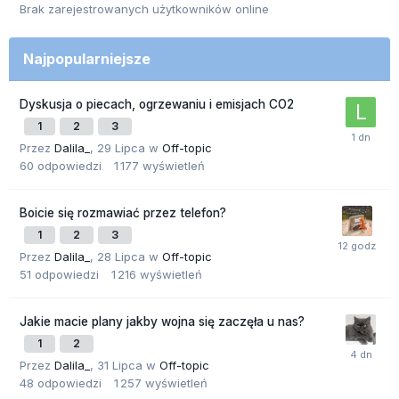
Brak zarejestrowanych użytkowników online
Najpopularniejsze
Dyskusja o piecach, ogrzewaniu i emisjach CO2
1
2
3
Przez
Dalila_
,
29 Lipca
w
Off-topic
60
odpowiedzi
1 177
wyświetleń
Boicie się rozmawiać przez telefon?
1
2
3
Przez
Dalila_
,
28 Lipca
w
Off-topic
51
odpowiedzi
1 216
wyświetleń
Jakie macie plany jakby wojna się zaczęła u nas?
1
2
Przez
Dalila_
,
31 Lipca
w
Off-topic
48
odpowiedzi
1 257
wyświetleń