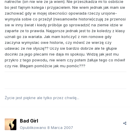
natrectw (on nie wie ze ja wiem). Nie przeszkadza mi to osbiście
bo jest fajnym kolega i przyjacielem. Nie wiem jednak jak mam sie
zachować gdy w mojej obecności opowiada rzeczy urojone-
wymysla sobie co przeżył (niesamowite historie)czuję ze przenosi
sie w inny świat i kiedy próbóje go sprowadzić na ziemie idzie w
zaparte ze to prawda. Najgorsze jednak jest to że koledzy z klasy
uznali go za wariata. Jak mam kończyć z nim romowe gdy
zaczyna wymyslac owe historie, czy mówić ze wierzę czy
udawac ze nie słyszę?? Uczy sie bardzo dobrze ale te głupie
docinki za jego plecami nie daja mi spokoju. Widzę jak jest mu
przykro z tego powodu, nie wiem czy potem żałuje tego co mówił
czy nie. Błagam pomóżcie jak mu pomóc???
Życie jest piękne ale tylko przez chwilę...
Bad Girl
Opublikowano
8 Marca 2007