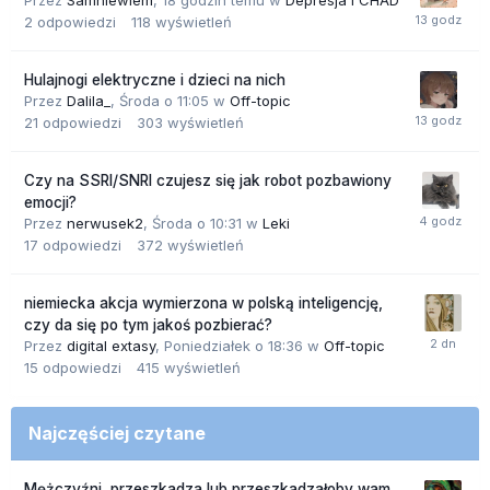
Przez
Samniewiem
,
18 godzin temu
w
Depresja i CHAD
2
odpowiedzi
118
wyświetleń
Hulajnogi elektryczne i dzieci na nich
Przez
Dalila_
,
Środa o 11:05
w
Off-topic
21
odpowiedzi
303
wyświetleń
Czy na SSRI/SNRI czujesz się jak robot pozbawiony
emocji?
Przez
nerwusek2
,
Środa o 10:31
w
Leki
17
odpowiedzi
372
wyświetleń
niemiecka akcja wymierzona w polską inteligencję,
czy da się po tym jakoś pozbierać?
Przez
digital extasy
,
Poniedziałek o 18:36
w
Off-topic
15
odpowiedzi
415
wyświetleń
Najczęściej czytane
Mężczyźni, przeszkadza lub przeszkadzałoby wam