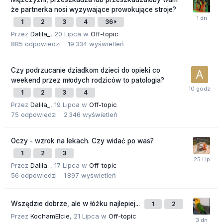
że partnerka nosi wyzywające prowokujące stroje?
1
2
3
4
36
Przez
Dalila_
,
20 Lipca
w
Off-topic
885
odpowiedzi
19 334
wyświetleń
Czy podrzucanie dziadkom dzieci do opieki co
weekend przez młodych rodziców to patologia?
1
2
3
4
Przez
Dalila_
,
19 Lipca
w
Off-topic
75
odpowiedzi
2 346
wyświetleń
Oczy - wzrok na lekach. Czy widać po was?
1
2
3
Przez
Dalila_
,
17 Lipca
w
Off-topic
56
odpowiedzi
1 897
wyświetleń
Wszędzie dobrze, ale w łóżku najlepiej...
1
2
Przez
KochamElcie
,
21 Lipca
w
Off-topic