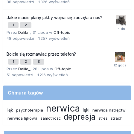
38
odpowiedzi
1 326
wyświetleń
Jakie macie plany jakby wojna się zaczęła u nas?
1
2
Przez
Dalila_
,
31 Lipca
w
Off-topic
48
odpowiedzi
1 257
wyświetleń
Boicie się rozmawiać przez telefon?
1
2
3
Przez
Dalila_
,
28 Lipca
w
Off-topic
51
odpowiedzi
1 216
wyświetleń
Chmura tagów
nerwica
lęk
lęki
psychoterapia
nerwica natręctw
depresja
nerwica lękowa
samotność
stres
strach