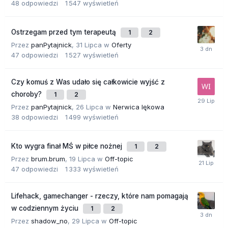
48
odpowiedzi
1 547
wyświetleń
Ostrzegam przed tym terapeutą
1
2
Przez
panPytajnick
,
31 Lipca
w
Oferty
47
odpowiedzi
1 527
wyświetleń
Czy komuś z Was udało się całkowicie wyjść z
choroby?
1
2
Przez
panPytajnick
,
26 Lipca
w
Nerwica lękowa
38
odpowiedzi
1 499
wyświetleń
Kto wygra finał MŚ w piłce nożnej
1
2
Przez
brum.brum
,
19 Lipca
w
Off-topic
47
odpowiedzi
1 333
wyświetleń
Lifehack, gamechanger - rzeczy, które nam pomagają
w codziennym życiu
1
2
Przez
shadow_no
,
29 Lipca
w
Off-topic