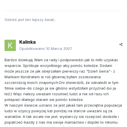
Gdzieś jest ten lepszy świat...
Kalinka
Opublikowano
10 Marca 2007
Bardzo dziekuję Wam za rady i podpowiedzi-jak to miło uzyskac
wsparcie. Spróbuje wszystkiego aby pomóc koledze. Dodam
może jeszcze ze jak obejrzałam pierwszy raz "Dzień świra"- z
Markiem Kondratem w roli głownej byłam zszokowana
szczerością moich znajomych.Oni stwierdzili, że odnaleźli w tym
filmie siebie-do czego ja sie głośno wstydziłam przyznać-bo ja
też:) Więc nalezy uważam rozumieć ludzi a nie od razu ich
potepiać-dlatego staram sie pomóc koledze.
W naszym świecie uznano ze jest jakaś tam przeciętna populacja
ludzi w szyscy powyzej lub poniżej na starcie uwazani są za
wariatów. A tak wcale nie jest. wystarczy sie rozejrzeć dookoła i
popatrzeć-kazdy z nas ma swoje maniactwo i dopóki to nikomu