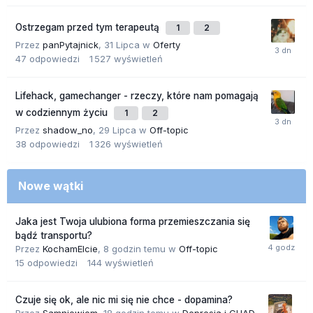
Ostrzegam przed tym terapeutą
1
2
Przez
panPytajnick
,
31 Lipca
w
Oferty
47
odpowiedzi
1 527
wyświetleń
Lifehack, gamechanger - rzeczy, które nam pomagają
w codziennym życiu
1
2
Przez
shadow_no
,
29 Lipca
w
Off-topic
38
odpowiedzi
1 326
wyświetleń
Nowe wątki
Jaka jest Twoja ulubiona forma przemieszczania się
bądź transportu?
Przez
KochamElcie
,
8 godzin temu
w
Off-topic
15
odpowiedzi
144
wyświetleń
Czuje się ok, ale nic mi się nie chce - dopamina?