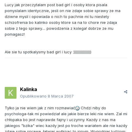
Lucy jak przeczytalam post bad girl i osoby ktora pisala
pomyslalam identycznie, jesli on nie zdaje sobie sprawy ze ma
dziwne mysli i opowiada o nich to pachnie mi tu niestety
schizofrenia bo kalinko osoby ktore sa na to chore nie zdaja
sobie z tego sprawy.... powodzenia z kolega! dobrze ze mu
pomagasz!
Ale sie tu spotkalysmy bad girl i lucy :)))))))))))))))
Kalinka
Opublikowano
8 Marca 2007
Tylko ja nie wiem jak z nim rozmawiać
Chdzi niby do
psychologa-tak mi powiedział ale jakie bierze leki nie wiem. Zal mi
chłopaka bo jest naprawde fajny i uczynny. Kazdy z nas ma
jakiegos "bzika" wiec kazdy jest po troche wariatem ale nie kazdy
zdaje sobie sprawe. łatwiej wytknac to innym. Wygodniej ludziom: