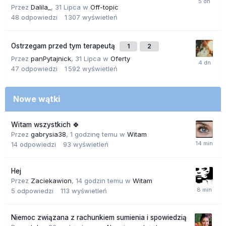
Przez
Dalila_
,
31 Lipca
w
Off-topic
48
odpowiedzi
1 307
wyświetleń
Ostrzegam przed tym terapeutą
1
2
Przez
panPytajnick
,
31 Lipca
w
Oferty
47
odpowiedzi
1 592
wyświetleń
Nowe wątki
Witam wszystkich 🍀
Przez
gabrysia38
,
1 godzinę temu
w
Witam
14
odpowiedzi
93
wyświetleń
Hej
Przez
Zaciekawion
,
14 godzin temu
w
Witam
5
odpowiedzi
113
wyświetleń
Niemoc związana z rachunkiem sumienia i spowiedzią