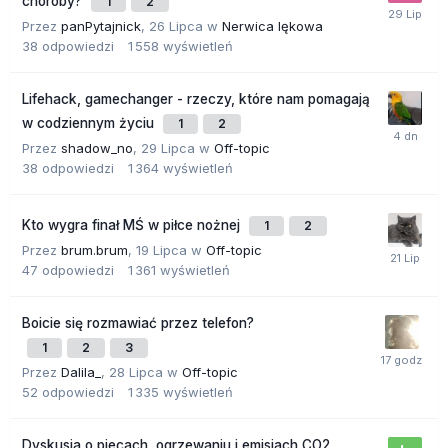
choroby?
1
2
Przez
panPytajnick
,
26 Lipca
w
Nerwica lękowa
38
odpowiedzi
1 558
wyświetleń
Lifehack, gamechanger - rzeczy, które nam pomagają
w codziennym życiu
1
2
Przez
shadow_no
,
29 Lipca
w
Off-topic
38
odpowiedzi
1 364
wyświetleń
Kto wygra finał MŚ w piłce nożnej
1
2
Przez
brum.brum
,
19 Lipca
w
Off-topic
47
odpowiedzi
1 361
wyświetleń
Boicie się rozmawiać przez telefon?
1
2
3
Przez
Dalila_
,
28 Lipca
w
Off-topic
52
odpowiedzi
1 335
wyświetleń
Dyskusja o piecach, ogrzewaniu i emisjach CO2