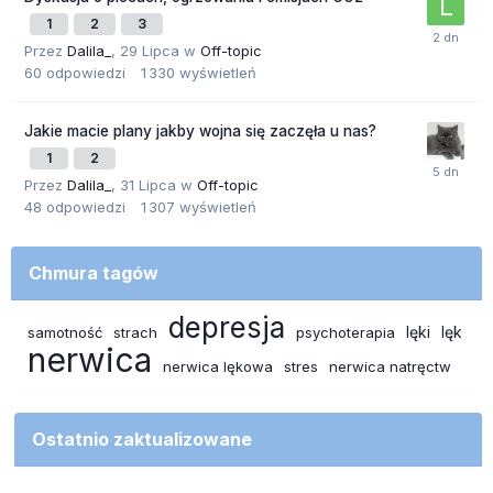
1
2
3
Przez
Dalila_
,
29 Lipca
w
Off-topic
60
odpowiedzi
1 330
wyświetleń
Jakie macie plany jakby wojna się zaczęła u nas?
1
2
Przez
Dalila_
,
31 Lipca
w
Off-topic
48
odpowiedzi
1 307
wyświetleń
Chmura tagów
depresja
lęki
lęk
samotność
strach
psychoterapia
nerwica
nerwica lękowa
stres
nerwica natręctw
Ostatnio zaktualizowane