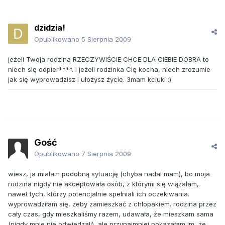
dzidzia!
Opublikowano
5 Sierpnia 2009
jeżeli Twoja rodzina RZECZYWIŚCIE CHCE DLA CIEBIE DOBRA to
niech się odpier****. I jeżeli rodzinka Cię kocha, niech zrozumie
jak się wyprowadzisz i ułożysz życie. 3mam kciuki :)
Gość
Opublikowano
7 Sierpnia 2009
wiesz, ja miałam podobną sytuację (chyba nadal mam), bo moja
rodzina nigdy nie akceptowała osób, z którymi się wiązałam,
nawet tych, którzy potencjalnie spełniali ich oczekiwania.
wyprowadziłam się, żeby zamieszkać z chłopakiem. rodzina przez
cały czas, gdy mieszkaliśmy razem, udawała, że mieszkam sama
(nigdy mnie nie odwiedzali), ale przynajmniej pokazałam im, że