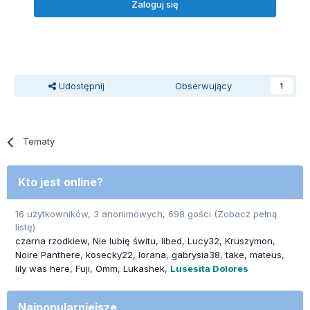
Zaloguj się
Udostępnij
Obserwujący
1
Tematy
Kto jest online?
16 użytkowników, 3 anonimowych, 698 gości
(Zobacz pełną
listę)
czarna rzodkiew
Nie lubię świtu
libed
Lucy32
Kruszymon
Noire Panthere
kosecky22
lorana
gabrysia38
take
mateus
lily was here
Fuji
Omm
Lukashek
Lusesita Dolores
Najpopularniejsze