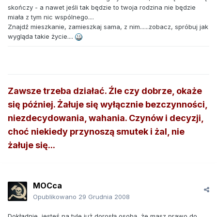
skończy - a nawet jeśli tak będzie to twoja rodzina nie będzie
miała z tym nic wspólnego....
Znajdź mieszkanie, zamieszkaj sama, z nim......zobacz, spróbuj jak
wygląda takie życie....
Zawsze trzeba działać. Źle czy dobrze, okaże
się później. Żałuje się wyłącznie bezczynności,
niezdecydowania, wahania. Czynów i decyzji,
choć niekiedy przynoszą smutek i żal, nie
żałuje się...
MOCca
Opublikowano
29 Grudnia 2008
Dokładnie, jesteś na tyle już dorosłą osobą, że masz prawo do