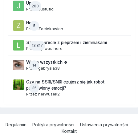
Upały
200
Przez
Justufici
Hej
5
Przez
Zaciekawion
Szalone precle z pieprzem i ziemniakami
13 817
Przez
lily was here
Witam wszystkich 🍀
14
Przez
gabrysia38
Czy na SSRI/SNRI czujesz się jak robot
35
pozbawiony emocji?
Przez
nerwusek2
Regulamin
Polityka prywatności
Ustawienia prywatności
Kontakt