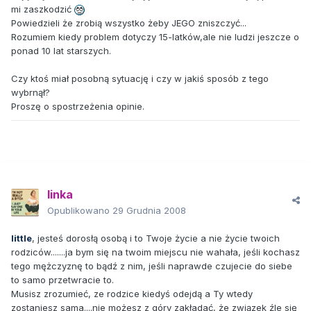
mi zaszkodzić
Powiedzieli że zrobią wszystko żeby JEGO zniszczyć...
Rozumiem kiedy problem dotyczy 15-latków,ale nie ludzi jeszcze o
ponad 10 lat starszych.
Czy ktoś miał posobną sytuację i czy w jakiś sposób z tego
wybrnął?
Proszę o spostrzeżenia opinie.
linka
Opublikowano
29 Grudnia 2008
little
, jesteś dorosłą osobą i to Twoje życie a nie życie twoich
rodziców.......ja bym się na twoim miejscu nie wahała, jeśli kochasz
tego mężczyznę to bądź z nim, jeśli naprawde czujecie do siebe
to samo przetwracie to.
Musisz zrozumieć, ze rodzice kiedyś odejdą a Ty wtedy
zostaniesz sama....nie możesz z góry zakładać, że związek źle się