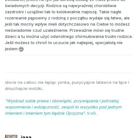
świadomych decyzji. Rodzice są najwyraźniej chorobliwie
zazdrośni i uciążliwi tak to kolokwialnie napiszę. Takie nagłe
rozerwanie pępowiny z rodziną z początku wydaje się łatwe, ale
jeśli tak mocny wpływ mieli dotychczasowo na Ciebie to możesz
nieświadomie czuć uzależnienie. Przeważnie mówi się trudne
dzieci a tu można użyć odwrotnego sformułowania trudni rodzice.
Jeśli możesz to chroń to uczucie jak najlepiej, specjalistą nie
jestem
idxcie na całosc nie łapiąc yonka, pusycyajcie latawce na łące i
dmuchajcie motzlki...
"Wyobraź sobie prawa i obowiązki, przywiązania i potrzeby,
wspomnienia i wdzięczność, zespól to wszystko pod jednym
imieniem i imieniem tym będzie Ojczyzna".
V.v.G.
jaaa