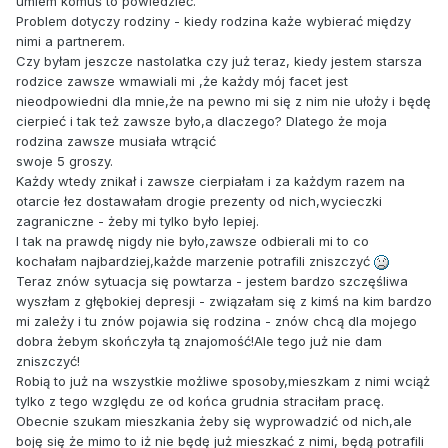
umiem komuś to powiedzieć.
Problem dotyczy rodziny - kiedy rodzina każe wybierać między
nimi a partnerem.
Czy byłam jeszcze nastolatka czy już teraz, kiedy jestem starsza
rodzice zawsze wmawiali mi ,że każdy mój facet jest
nieodpowiedni dla mnie,że na pewno mi się z nim nie ułoży i będę
cierpieć i tak też zawsze było,a dlaczego? Dlatego że moja
rodzina zawsze musiała wtrącić
swoje 5 groszy.
Każdy wtedy znikał i zawsze cierpiałam i za każdym razem na
otarcie łez dostawałam drogie prezenty od nich,wycieczki
zagraniczne - żeby mi tylko było lepiej.
I tak na prawdę nigdy nie było,zawsze odbierali mi to co
kochałam najbardziej,każde marzenie potrafili zniszczyć
Teraz znów sytuacja się powtarza - jestem bardzo szczęśliwa
wyszłam z głębokiej depresji - związałam się z kimś na kim bardzo
mi zależy i tu znów pojawia się rodzina - znów chcą dla mojego
dobra żebym skończyła tą znajomość!Ale tego już nie dam
zniszczyć!
Robią to już na wszystkie możliwe sposoby,mieszkam z nimi wciąż
tylko z tego względu ze od końca grudnia straciłam pracę.
Obecnie szukam mieszkania żeby się wyprowadzić od nich,ale
boję się że mimo to iż nie będę już mieszkać z nimi, będą potrafili