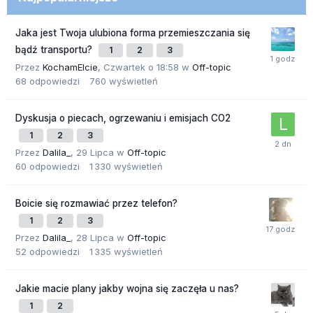
Jaka jest Twoja ulubiona forma przemieszczania się
bądź transportu?
1
2
3
Przez
KochamElcie
,
Czwartek o 18:58
w
Off-topic
68
odpowiedzi
760
wyświetleń
Dyskusja o piecach, ogrzewaniu i emisjach CO2
1
2
3
Przez
Dalila_
,
29 Lipca
w
Off-topic
60
odpowiedzi
1 330
wyświetleń
Boicie się rozmawiać przez telefon?
1
2
3
Przez
Dalila_
,
28 Lipca
w
Off-topic
52
odpowiedzi
1 335
wyświetleń
Jakie macie plany jakby wojna się zaczęła u nas?
1
2