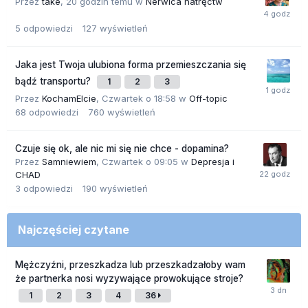
Przez
take
,
20 godzin temu
w
Nerwica natręctw
5
odpowiedzi
127
wyświetleń
Jaka jest Twoja ulubiona forma przemieszczania się
bądź transportu?
1
2
3
Przez
KochamElcie
,
Czwartek o 18:58
w
Off-topic
68
odpowiedzi
760
wyświetleń
Czuje się ok, ale nic mi się nie chce - dopamina?
Przez
Samniewiem
,
Czwartek o 09:05
w
Depresja i
CHAD
3
odpowiedzi
190
wyświetleń
Najczęściej czytane
Mężczyźni, przeszkadza lub przeszkadzałoby wam
że partnerka nosi wyzywające prowokujące stroje?
1
2
3
4
36