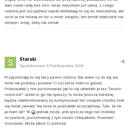
dam sobie radę bez nich. teraz mieszkam już sama, z czego
rodzina jest szczęśliwa nawet dokładają mi się do mieszkania, ale
za to ja nie mówię im nic o moim związku. ten temat właściwie nie
istnieje i wolę, żeby nie istniał.
Starski
Opublikowano
6 Października 2009
Przypominają mi się tacy pewni rodzice. Nie wiem co im się we
mnie nie podoba i powiem Ci szczerze mam to gdzieś.
Próbowałaś z nim porozmawiać jak to się układało przez Twoich
rodziców? Jeżeli to go nie spłoszy, to może jeszcze bardziej
będzie zdeterminowany by kontynuować ten związek choćby miał
się świat zawalić. Na mnie to podziałało przynajmniej. Tyle, że ile
ja mam lat? 19
jednak może, jeśli jeszcze tego nie zrobiłaś
oczywiście, porozmawiaj z tym swoim chłopakiem. Powinien
zrozumieć. Może jakoś Ci pomoże.