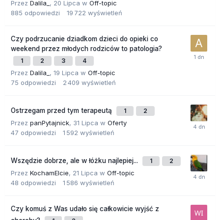
Przez
Dalila_
,
20 Lipca
w
Off-topic
885
odpowiedzi
19 722
wyświetleń
Czy podrzucanie dziadkom dzieci do opieki co
weekend przez młodych rodziców to patologia?
1
2
3
4
Przez
Dalila_
,
19 Lipca
w
Off-topic
75
odpowiedzi
2 409
wyświetleń
Ostrzegam przed tym terapeutą
1
2
Przez
panPytajnick
,
31 Lipca
w
Oferty
47
odpowiedzi
1 592
wyświetleń
Wszędzie dobrze, ale w łóżku najlepiej...
1
2
Przez
KochamElcie
,
21 Lipca
w
Off-topic
48
odpowiedzi
1 586
wyświetleń
Czy komuś z Was udało się całkowicie wyjść z