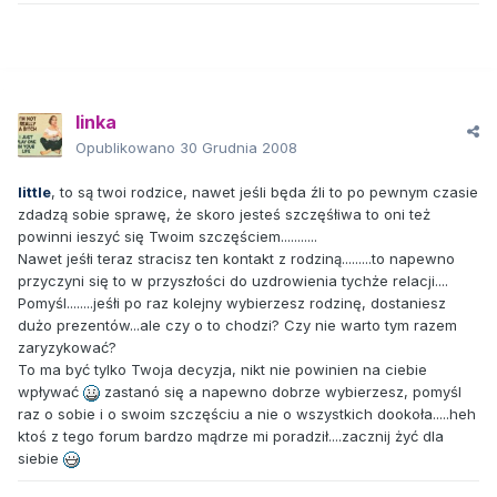
linka
Opublikowano
30 Grudnia 2008
little
, to są twoi rodzice, nawet jeśli będa źli to po pewnym czasie
zdadzą sobie sprawę, że skoro jesteś szczęśłiwa to oni też
powinni ieszyć się Twoim szczęściem...........
Nawet jeśłi teraz stracisz ten kontakt z rodziną.........to napewno
przyczyni się to w przyszłości do uzdrowienia tychże relacji....
Pomyśl........jeśłi po raz kolejny wybierzesz rodzinę, dostaniesz
dużo prezentów...ale czy o to chodzi? Czy nie warto tym razem
zaryzykować?
To ma być tylko Twoja decyzja, nikt nie powinien na ciebie
wpływać
zastanó się a napewno dobrze wybierzesz, pomyśl
raz o sobie i o swoim szczęściu a nie o wszystkich dookoła.....heh
ktoś z tego forum bardzo mądrze mi poradził....zacznij żyć dla
siebie