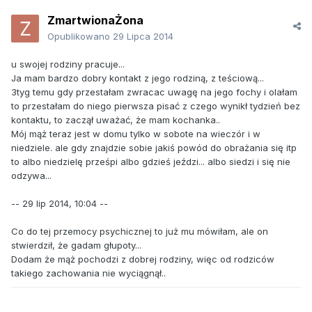
ZmartwionaŻona
Opublikowano
29 Lipca 2014
u swojej rodziny pracuje...
Ja mam bardzo dobry kontakt z jego rodziną, z teściową...
3tyg temu gdy przestałam zwracac uwagę na jego fochy i olałam
to przestałam do niego pierwsza pisać z czego wynikł tydzień bez
kontaktu, to zaczął uważać, że mam kochanka..
Mój mąż teraz jest w domu tylko w sobote na wieczór i w
niedziele. ale gdy znajdzie sobie jakiś powód do obrażania się itp
to albo niedzielę prześpi albo gdzieś jeździ... albo siedzi i się nie
odzywa...
-- 29 lip 2014, 10:04 --
Co do tej przemocy psychicznej to już mu mówiłam, ale on
stwierdził, że gadam głupoty...
Dodam że mąż pochodzi z dobrej rodziny, więc od rodziców
takiego zachowania nie wyciągnął..