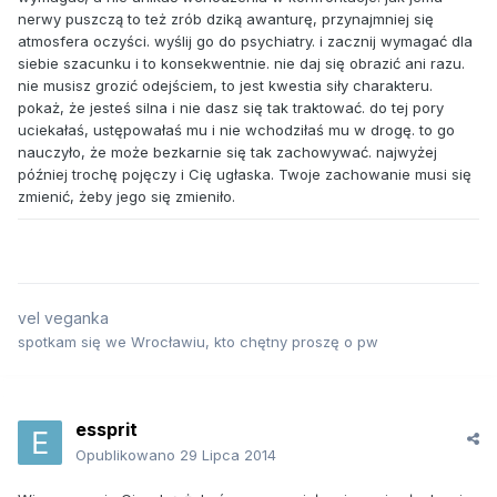
nerwy puszczą to też zrób dziką awanturę, przynajmniej się
atmosfera oczyści. wyślij go do psychiatry. i zacznij wymagać dla
siebie szacunku i to konsekwentnie. nie daj się obrazić ani razu.
nie musisz grozić odejściem, to jest kwestia siły charakteru.
pokaż, że jesteś silna i nie dasz się tak traktować. do tej pory
uciekałaś, ustępowałaś mu i nie wchodziłaś mu w drogę. to go
nauczyło, że może bezkarnie się tak zachowywać. najwyżej
później trochę pojęczy i Cię ugłaska. Twoje zachowanie musi się
zmienić, żeby jego się zmieniło.
vel veganka
spotkam się we Wrocławiu, kto chętny proszę o pw
essprit
Opublikowano
29 Lipca 2014