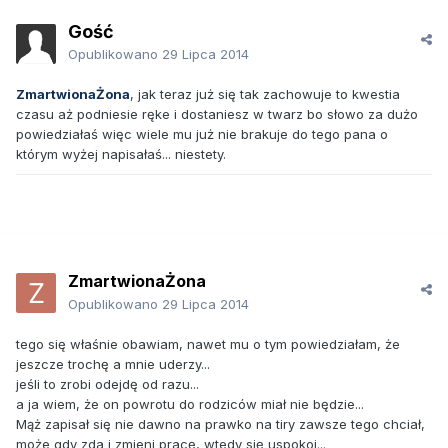
Gość
Opublikowano
29 Lipca 2014
ZmartwionaŻona
, jak teraz już się tak zachowuje to kwestia
czasu aż podniesie ręke i dostaniesz w twarz bo słowo za dużo
powiedziałaś więc wiele mu już nie brakuje do tego pana o
którym wyżej napisałaś... niestety.
ZmartwionaŻona
Opublikowano
29 Lipca 2014
tego się właśnie obawiam, nawet mu o tym powiedziałam, że
jeszcze trochę a mnie uderzy...
jeśli to zrobi odejdę od razu...
a ja wiem, że on powrotu do rodziców miał nie będzie...
Mąż zapisał się nie dawno na prawko na tiry zawsze tego chciał,
może gdy zda i zmieni pracę, wtedy się uspokoi...