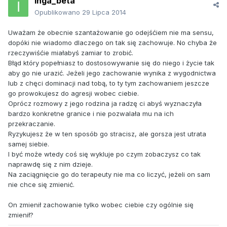
Inga_beta
Opublikowano
29 Lipca 2014
Uważam że obecnie szantażowanie go odejśćiem nie ma sensu,
dopóki nie wiadomo dlaczego on tak się zachowuje. No chyba że
rzeczywiśćie miałabyś zamiar to zrobić.
Błąd który popełniasz to dostosowywanie się do niego i życie tak
aby go nie urazić. Jeżeli jego zachowanie wynika z wygodnictwa
lub z chęci dominacji nad tobą, to ty tym zachowaniem jeszcze
go prowokujesz do agresji wobec ciebie.
Oprócz rozmowy z jego rodzina ja radzę ci abyś wyznaczyła
bardzo konkretne granice i nie pozwalała mu na ich
przekraczanie.
Ryzykujesz że w ten sposób go stracisz, ale gorsza jest utrata
samej siebie.
I być może wtedy coś się wykluje po czym zobaczysz co tak
naprawdę się z nim dzieje.
Na zaciągnięcie go do terapeuty nie ma co liczyć, jeżeli on sam
nie chce się zmienić.
On zmienił zachowanie tylko wobec ciebie czy ogólnie się
zmienił?