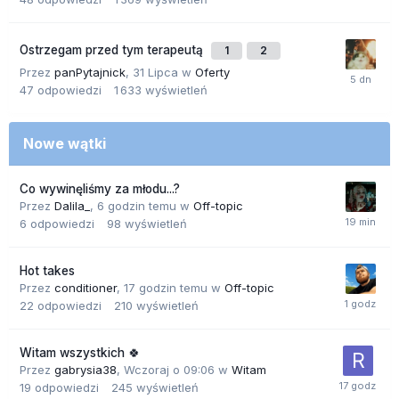
Ostrzegam przed tym terapeutą
1
2
Przez
panPytajnick
,
31 Lipca
w
Oferty
47
odpowiedzi
1 633
wyświetleń
Nowe wątki
Co wywinęliśmy za młodu...?
Przez
Dalila_
,
6 godzin temu
w
Off-topic
6
odpowiedzi
98
wyświetleń
Hot takes
Przez
conditioner
,
17 godzin temu
w
Off-topic
22
odpowiedzi
210
wyświetleń
Witam wszystkich 🍀
Przez
gabrysia38
,
Wczoraj o 09:06
w
Witam
19
odpowiedzi
245
wyświetleń