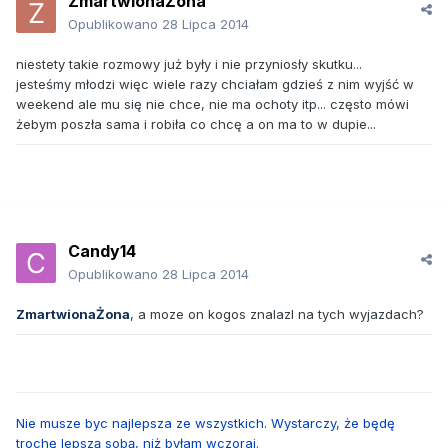
ZmartwionaŻona
Opublikowano
28 Lipca 2014
niestety takie rozmowy już były i nie przyniosły skutku...
jesteśmy młodzi więc wiele razy chciałam gdzieś z nim wyjść w
weekend ale mu się nie chce, nie ma ochoty itp... często mówi
żebym poszła sama i robiła co chcę a on ma to w dupie...
Candy14
Opublikowano
28 Lipca 2014
ZmartwionaŻona
, a moze on kogos znalazl na tych wyjazdach?
Nie musze byc najlepsza ze wszystkich. Wystarczy, że będę
trochę lepszą sobą, niż byłam wczoraj.