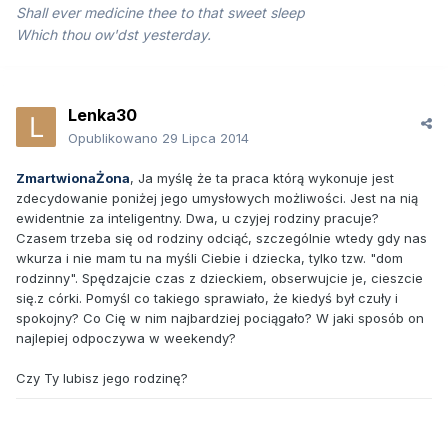
Shall ever medicine thee to that sweet sleep
Which thou ow'dst yesterday.
Lenka30
Opublikowano
29 Lipca 2014
ZmartwionaŻona
, Ja myślę że ta praca którą wykonuje jest
zdecydowanie poniżej jego umysłowych możliwości. Jest na nią
ewidentnie za inteligentny. Dwa, u czyjej rodziny pracuje?
Czasem trzeba się od rodziny odciąć, szczególnie wtedy gdy nas
wkurza i nie mam tu na myśli Ciebie i dziecka, tylko tzw. "dom
rodzinny". Spędzajcie czas z dzieckiem, obserwujcie je, cieszcie
się.z córki. Pomyśl co takiego sprawiało, że kiedyś był czuły i
spokojny? Co Cię w nim najbardziej pociągało? W jaki sposób on
najlepiej odpoczywa w weekendy?
Czy Ty lubisz jego rodzinę?