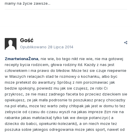
mamy na życie zawsze...
Gość
Opublikowano
28 Lipca 2014
ZmartwionaŻona
, nie wie, bo tego nikt nie wie, nie ma gotowej
recepty bycia rodzicem, głowa rodziny itd. Kazdy z nas jest
człowiekiem i ma prawo do błedow. Moze tez sie czuje niepewnie
w Waszych relacjach stad te rozmowy o kochanku, albo byc
moze pretekst do awantury. Spróbuj z nim porozmawiac jak
bedzie spokojny, powiedz mu jak sie czujesz, ze robi Ci
przykrosc, ze nie masz zadnego faceta bo przeciez dzieckiem sie
opiekujesz, ze jak mała podrosnie to poszukasz pracy chociazby
na pol etatu, moze tez warto zeby chłopak jak jest w domu to tez
zebyscie od czasu do czasu wyszli na jakas impreze (tzn nie na
rabanke jakas małolacka) tylko tak we dwoje potanczyc( a
dziecko do babci, opiekunki-kolezanki), a on niech moze tez
poszuka sobie jakiegos odregowania moze jakis sport, nawet od