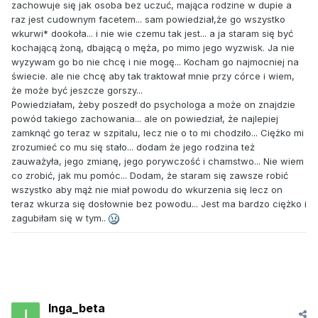
zachowuje się jak osoba bez uczuć, mająca rodzine w dupie a
raz jest cudownym facetem... sam powiedział,że go wszystko
wkurwi* dookoła... i nie wie czemu tak jest... a ja staram się być
kochającą żoną, dbającą o męża, po mimo jego wyzwisk. Ja nie
wyzywam go bo nie chcę i nie mogę... Kocham go najmocniej na
świecie. ale nie chcę aby tak traktował mnie przy córce i wiem,
że może być jeszcze gorszy...
Powiedziałam, żeby poszedł do psychologa a może on znajdzie
powód takiego zachowania... ale on powiedział, że najlepiej
zamknąć go teraz w szpitalu, lecz nie o to mi chodziło... Ciężko mi
zrozumieć co mu się stało... dodam że jego rodzina też
zauważyła, jego zmianę, jego porywczość i chamstwo... Nie wiem
co zrobić, jak mu pomóc... Dodam, że staram się zawsze robić
wszystko aby mąż nie miał powodu do wkurzenia się lecz on
teraz wkurza się dosłownie bez powodu... Jest ma bardzo ciężko i
zagubiłam się w tym..
Inga_beta