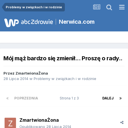
Problemy w związkach i w rodzinie
Nerwica.com
Mój mąż bardzo się zmienił... Proszę o rady..
Przez
ZmartwionaŻona
28 Lipca 2014
w
Problemy w związkach i w rodzinie
POPRZEDNIA
Strona 1 z 3
DALEJ
ZmartwionaŻona
Opublikowano
28 Lipca 2014