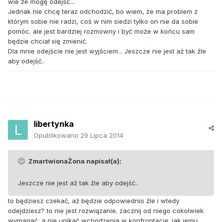
wie że mogę odejść...
Jednak nie chcę teraz odchodzić, bo wiem, że ma problem z
którym sobie nie radzi, coś w nim siedzi tylko on nie da sobie
pomóc. ale jest bardziej rozmowny i być może w końcu sam
będzie chciał się zmienić.
Dla mnie odejście nie jest wyjściem... Jeszcze nie jest aż tak źle
aby odejść..
libertynka
Opublikowano
29 Lipca 2014
ZmartwionaŻona napisał(a):
Jeszcze nie jest aż tak źle aby odejść..
to będziesz czekać, aż będzie odpowiednio źle i wtedy
odejdziesz? to nie jest rozwiązanie. zacznij od niego cokolwiek
wymagać, a nie unikać wchodzenia w konfrontacje. jak jemu