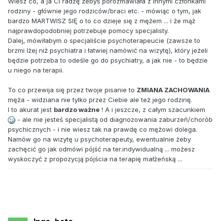
Wiesz co, a ja Ci radzę żebyś porozmawiała z innymi członkami
rodziny - głównie jego rodziców/braci etc. - mówiąc o tym, jak
bardzo MARTWISZ SIĘ o to co dzieje się z mężem ... i że mąż
najprawdopodobniej potrzebuje pomocy specjalisty.
Dalej, mówiłabym o specjaliście psychoterapeucie (zawsze to
brzmi lżej niż psychiatra i łatwiej namówić na wizytę), który jeżeli
będzie potrzeba to odeśle go do psychiatry, a jak nie - to będzie
u niego na terapii.
To co przewija się przez twoje pisanie to
ZMIANA ZACHOWANIA
męża - widziana nie tylko przez Ciebie ale też jego rodzinę.
I to akurat jest
bardzo ważne
! A i jeszcze, z całym szacunkiem
- ale nie jesteś specjalistą od diagnozowania zaburzeń/chorób
psychicznych - i nie wiesz tak na prawdę co mężowi dolega.
Namów go na wizytę u psychoterapeuty, ewentualnie żeby
zachęcić go jak odmówi pójść na ter.indywidualną ... możesz
wyskoczyć z propozycją pójścia na terapię małżeńską ...