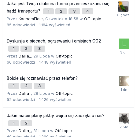
Jaka jest Twoja ulubiona forma przemieszczania się
bądź transportu?
1
2
3
4
Przez
KochamElcie
,
Czwartek o 18:58
w
Off-topic
85
odpowiedzi
1 184
wyświetleń
Dyskusja o piecach, ogrzewaniu i emisjach CO2
1
2
3
Przez
Dalila_
,
29 Lipca
w
Off-topic
60
odpowiedzi
1 448
wyświetleń
Boicie się rozmawiać przez telefon?
1
2
3
Przez
Dalila_
,
28 Lipca
w
Off-topic
52
odpowiedzi
1 426
wyświetleń
Jakie macie plany jakby wojna się zaczęła u nas?
1
2
Przez
Dalila_
,
31 Lipca
w
Off-topic
48
odpowiedzi
1 369
wyświetleń