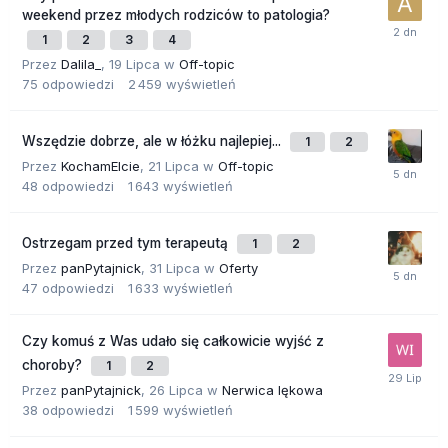
weekend przez młodych rodziców to patologia?
1
2
3
4
Przez
Dalila_
,
19 Lipca
w
Off-topic
75
odpowiedzi
2 459
wyświetleń
Wszędzie dobrze, ale w łóżku najlepiej...
1
2
Przez
KochamElcie
,
21 Lipca
w
Off-topic
48
odpowiedzi
1 643
wyświetleń
Ostrzegam przed tym terapeutą
1
2
Przez
panPytajnick
,
31 Lipca
w
Oferty
47
odpowiedzi
1 633
wyświetleń
Czy komuś z Was udało się całkowicie wyjść z
choroby?
1
2
Przez
panPytajnick
,
26 Lipca
w
Nerwica lękowa
38
odpowiedzi
1 599
wyświetleń