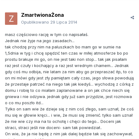
ZmartwionaŻona
Opublikowano
29 Lipca 2014
masz częściowo rację w tym co napisałaś.
Jednak nie żyje na jego zasadach...
tak chodzę przy nim na paluszkach bo mam go w sumie na
1,5dnia w tyg i chcę spędzić ten czas w miłej atmosferze bo po
prostu brakuje mi go, on nie jest taki non stop... tak jak pisałam
raz jest czuły i kochający a raz jest wrednym chamem... Jednak
gdy coś mu odbija, nie latam za nim aby go przepraszać itp, to co
on mi mówi gdy jest zły pamiętam cały czas, jego słowa powodują
że przestaje patrzeć na niego tak jak kiedyś... wychodzę z córką z
domu i robię to co miałam zaplanowane a on jak chce niech się
gniewa i nie odzywa. jednak gdy już sam przyjdzie, jest rozmowa
o co mu poszło itd...
Tylko on sam wie że dzieje się z nim coś złego, sam uznał, że coś
mu się w głowie kręci... i wie, że musi się zmienić. tylko sam uznał
że nie wie czy ma na to ochotę i chęci do tego... Doceni jak
straci, straci jeśli nie doceni- sam tak powiedział..
On wie, że ja nie będę z nim jak dalej będzie tak się zachowywał,