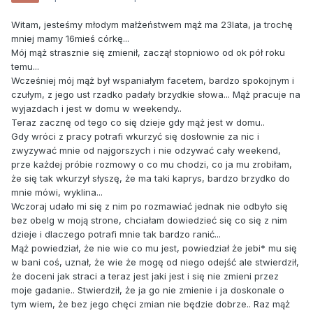
Witam, jesteśmy młodym małżeństwem mąż ma 23lata, ja trochę
mniej mamy 16mieś córkę...
Mój mąż strasznie się zmienił, zaczął stopniowo od ok pół roku
temu...
Wcześniej mój mąż był wspaniałym facetem, bardzo spokojnym i
czułym, z jego ust rzadko padały brzydkie słowa... Mąż pracuje na
wyjazdach i jest w domu w weekendy..
Teraz zacznę od tego co się dzieje gdy mąż jest w domu..
Gdy wróci z pracy potrafi wkurzyć się dosłownie za nic i
zwyzywać mnie od najgorszych i nie odzywać cały weekend,
prze każdej próbie rozmowy o co mu chodzi, co ja mu zrobiłam,
że się tak wkurzył słyszę, że ma taki kaprys, bardzo brzydko do
mnie mówi, wyklina...
Wczoraj udało mi się z nim po rozmawiać jednak nie odbyło się
bez obelg w moją strone, chciałam dowiedzieć się co się z nim
dzieje i dlaczego potrafi mnie tak bardzo ranić...
Mąż powiedział, że nie wie co mu jest, powiedział że jebi* mu się
w bani coś, uznał, że wie że mogę od niego odejść ale stwierdził,
że doceni jak straci a teraz jest jaki jest i się nie zmieni przez
moje gadanie.. Stwierdził, że ja go nie zmienie i ja doskonale o
tym wiem, że bez jego chęci zmian nie będzie dobrze.. Raz mąż