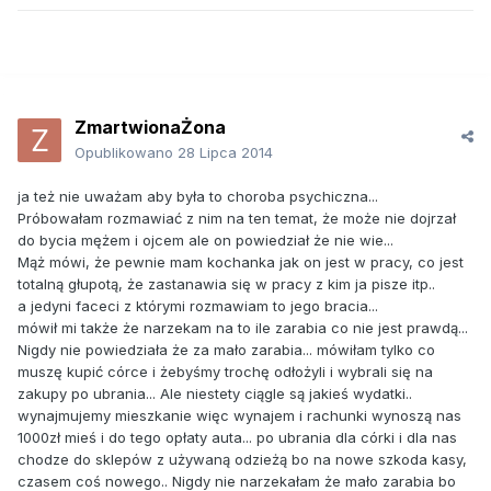
ZmartwionaŻona
Opublikowano
28 Lipca 2014
ja też nie uważam aby była to choroba psychiczna...
Próbowałam rozmawiać z nim na ten temat, że może nie dojrzał
do bycia mężem i ojcem ale on powiedział że nie wie...
Mąż mówi, że pewnie mam kochanka jak on jest w pracy, co jest
totalną głupotą, że zastanawia się w pracy z kim ja pisze itp..
a jedyni faceci z którymi rozmawiam to jego bracia...
mówił mi także że narzekam na to ile zarabia co nie jest prawdą...
Nigdy nie powiedziała że za mało zarabia... mówiłam tylko co
muszę kupić córce i żebyśmy trochę odłożyli i wybrali się na
zakupy po ubrania... Ale niestety ciągle są jakieś wydatki..
wynajmujemy mieszkanie więc wynajem i rachunki wynoszą nas
1000zł mieś i do tego opłaty auta... po ubrania dla córki i dla nas
chodze do sklepów z używaną odzieżą bo na nowe szkoda kasy,
czasem coś nowego.. Nigdy nie narzekałam że mało zarabia bo