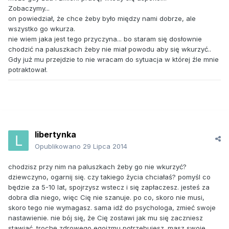
Zobaczymy...
on powiedział, że chce żeby było między nami dobrze, ale
wszystko go wkurza.
nie wiem jaka jest tego przyczyna... bo staram się dosłownie
chodzić na paluszkach żeby nie miał powodu aby się wkurzyć..
Gdy już mu przejdzie to nie wracam do sytuacja w której źle mnie
potraktował.
libertynka
Opublikowano
29 Lipca 2014
chodzisz przy nim na paluszkach żeby go nie wkurzyć?
dziewczyno, ogarnij się. czy takiego życia chciałaś? pomyśl co
będzie za 5-10 lat, spojrzysz wstecz i się zapłaczesz. jesteś za
dobra dla niego, więc Cię nie szanuje. po co, skoro nie musi,
skoro tego nie wymagasz. sama idź do psychologa, zmieć swoje
nastawienie. nie bój się, że Cię zostawi jak mu się zaczniesz
stawiać. trochę zdrowego egoizmu potrzebujesz. masz swoje