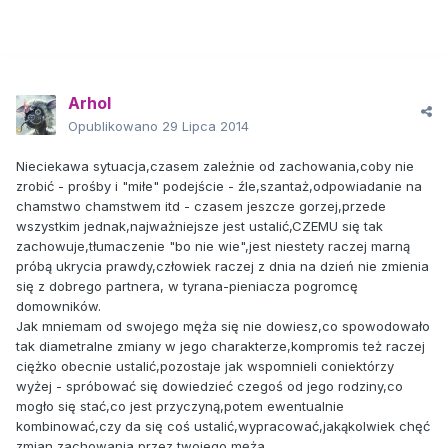
Arhol
Opublikowano
29 Lipca 2014
Nieciekawa sytuacja,czasem zależnie od zachowania,coby nie
zrobić - prośby i "miłe" podejście - źle,szantaż,odpowiadanie na
chamstwo chamstwem itd - czasem jeszcze gorzej,przede
wszystkim jednak,najważniejsze jest ustalić,CZEMU się tak
zachowuje,tłumaczenie "bo nie wie",jest niestety raczej marną
próbą ukrycia prawdy,człowiek raczej z dnia na dzień nie zmienia
się z dobrego partnera, w tyrana-pieniacza pogromcę
domowników.
Jak mniemam od swojego męża się nie dowiesz,co spowodowało
tak diametralne zmiany w jego charakterze,kompromis też raczej
ciężko obecnie ustalić,pozostaje jak wspomnieli coniektórzy
wyżej - spróbować się dowiedzieć czegoś od jego rodziny,co
mogło się stać,co jest przyczyną,potem ewentualnie
kombinować,czy da się coś ustalić,wypracować,jakąkolwiek chęć
zmian zachowania przez twojego męża.