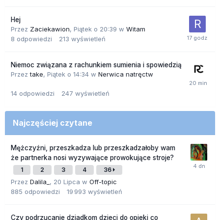
Hej
Przez
Zaciekawion
,
Piątek o 20:39
w
Witam
8
odpowiedzi
213
wyświetleń
Niemoc związana z rachunkiem sumienia i spowiedzią
Przez
take
,
Piątek o 14:34
w
Nerwica natręctw
14
odpowiedzi
247
wyświetleń
Najczęściej czytane
Mężczyźni, przeszkadza lub przeszkadzałoby wam
że partnerka nosi wyzywające prowokujące stroje?
1
2
3
4
36
Przez
Dalila_
,
20 Lipca
w
Off-topic
885
odpowiedzi
19 993
wyświetleń
Czy podrzucanie dziadkom dzieci do opieki co