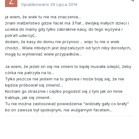
Opublikowano
29 Lipca 2014
ja wiem, że wiek tu nie ma znaczenia...
znam małżeństwo gdzie facet ma 37lat , dwójkę małych dzieci i
ucieka do mamy gdy tylko zabraknie kasy, do tego wyzywa i
potrafi uderzyć...
dodam, że kasy do domu nie przynosi ... więc tu nie o wiek
chodzi... Wiele młodych jest dojrzalszych od tych niby dorosłych,
mogę tu wymieniać wiele przypadków...
Ja wiem, że jeżeli on się nie zmieni to będę musiała odejść, żeby
córka nie patrzyła na to...
Tylko jeszcze nie jestem na to gotowa i może boję się, że nie
będzie próbował się zmienić...
Kocham go strasznie i ciężko pogodzić się z tym jak on mnie
traktuje, jak się zmienił...
Tu nie można zastosować powiedzenia "widziały gały co brały"
bo on zawsze był spokojnym, nie wulgarnym facetem...