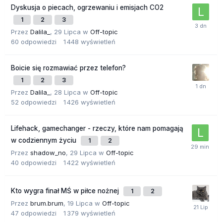
Dyskusja o piecach, ogrzewaniu i emisjach CO2
1
2
3
Przez
Dalila_
,
29 Lipca
w
Off-topic
60
odpowiedzi
1 448
wyświetleń
Boicie się rozmawiać przez telefon?
1
2
3
Przez
Dalila_
,
28 Lipca
w
Off-topic
52
odpowiedzi
1 426
wyświetleń
Lifehack, gamechanger - rzeczy, które nam pomagają
w codziennym życiu
1
2
Przez
shadow_no
,
29 Lipca
w
Off-topic
40
odpowiedzi
1 422
wyświetleń
Kto wygra finał MŚ w piłce nożnej
1
2
Przez
brum.brum
,
19 Lipca
w
Off-topic
47
odpowiedzi
1 379
wyświetleń