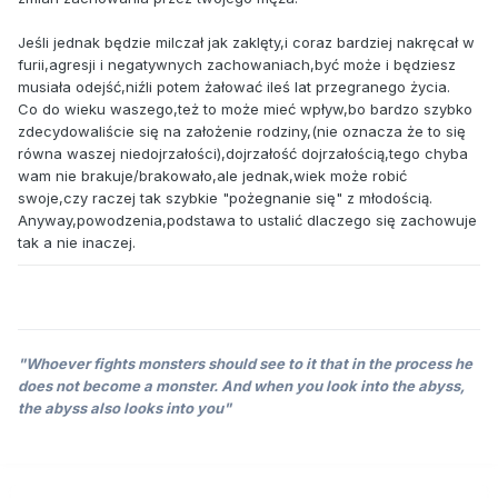
Jeśli jednak będzie milczał jak zaklęty,i coraz bardziej nakręcał w
furii,agresji i negatywnych zachowaniach,być może i będziesz
musiała odejść,niźli potem żałować ileś lat przegranego życia.
Co do wieku waszego,też to może mieć wpływ,bo bardzo szybko
zdecydowaliście się na założenie rodziny,(nie oznacza że to się
równa waszej niedojrzałości),dojrzałość dojrzałością,tego chyba
wam nie brakuje/brakowało,ale jednak,wiek może robić
swoje,czy raczej tak szybkie "pożegnanie się" z młodością.
Anyway,powodzenia,podstawa to ustalić dlaczego się zachowuje
tak a nie inaczej.
"Whoever fights monsters should see to it that in the process he
does not become a monster. And when you look into the abyss,
the abyss also looks into you"