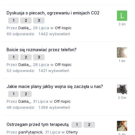
Dyskusja o piecach, ogrzewaniu i emisjach CO2
1
2
3
Przez
Dalila_
,
29 Lipca
w
Off-topic
60
odpowiedzi
1 442
wyświetleń
Boicie się rozmawiać przez telefon?
1
2
3
Przez
Dalila_
,
28 Lipca
w
Off-topic
52
odpowiedzi
1 421
wyświetleń
Jakie macie plany jakby wojna się zaczęła u nas?
1
2
Przez
Dalila_
,
31 Lipca
w
Off-topic
48
odpowiedzi
1 369
wyświetleń
Ostrzegam przed tym terapeutą
1
2
Przez
panPytajnick
,
31 Lipca
w
Oferty