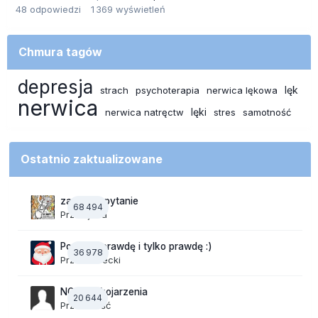
48
odpowiedzi
1 369
wyświetleń
Chmura tagów
depresja
lęk
strach
psychoterapia
nerwica lękowa
nerwica
lęki
nerwica natręctw
stres
samotność
Ostatnio zaktualizowane
zadajesz pytanie
68 494
Przez
jaaa
Powiedz prawdę i tylko prawdę :)
36 978
Przez
Jurecki
NOWE Skojarzenia
20 644
Przez Gość