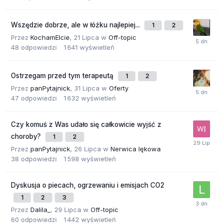
Wszędzie dobrze, ale w łóżku najlepiej...
1
2
Przez
KochamElcie
,
21 Lipca
w
Off-topic
48
odpowiedzi
1 641
wyświetleń
Ostrzegam przed tym terapeutą
1
2
Przez
panPytajnick
,
31 Lipca
w
Oferty
47
odpowiedzi
1 632
wyświetleń
Czy komuś z Was udało się całkowicie wyjść z
choroby?
1
2
Przez
panPytajnick
,
26 Lipca
w
Nerwica lękowa
38
odpowiedzi
1 598
wyświetleń
Dyskusja o piecach, ogrzewaniu i emisjach CO2
1
2
3
Przez
Dalila_
,
29 Lipca
w
Off-topic
60
odpowiedzi
1 442
wyświetleń