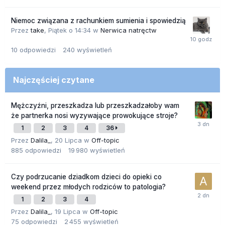
Niemoc związana z rachunkiem sumienia i spowiedzią
Przez
take
,
Piątek o 14:34
w
Nerwica natręctw
10
odpowiedzi
240
wyświetleń
Najczęściej czytane
Mężczyźni, przeszkadza lub przeszkadzałoby wam
że partnerka nosi wyzywające prowokujące stroje?
1
2
3
4
36
Przez
Dalila_
,
20 Lipca
w
Off-topic
885
odpowiedzi
19 980
wyświetleń
Czy podrzucanie dziadkom dzieci do opieki co
weekend przez młodych rodziców to patologia?
1
2
3
4
Przez
Dalila_
,
19 Lipca
w
Off-topic
75
odpowiedzi
2 455
wyświetleń