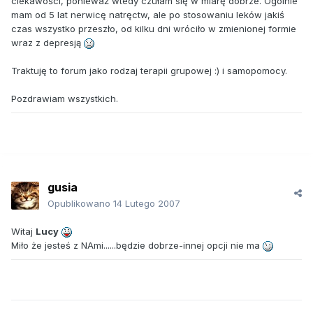
ciekawości, ponieważ wtedy czułam się w miarę dobrze. Ogólnie
mam od 5 lat nerwicę natręctw, ale po stosowaniu leków jakiś
czas wszystko przeszło, od kilku dni wróciło w zmienionej formie
wraz z depresją
Traktuję to forum jako rodzaj terapii grupowej :) i samopomocy.
Pozdrawiam wszystkich.
gusia
Opublikowano
14 Lutego 2007
Witaj
Lucy
Miło że jesteś z NAmi......będzie dobrze-innej opcji nie ma