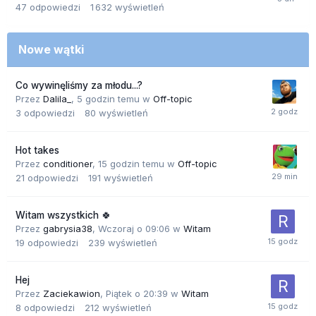
47
odpowiedzi
1 632
wyświetleń
Nowe wątki
Co wywinęliśmy za młodu...?
Przez
Dalila_
,
5 godzin temu
w
Off-topic
3
odpowiedzi
80
wyświetleń
Hot takes
Przez
conditioner
,
15 godzin temu
w
Off-topic
21
odpowiedzi
191
wyświetleń
Witam wszystkich 🍀
Przez
gabrysia38
,
Wczoraj o 09:06
w
Witam
19
odpowiedzi
239
wyświetleń
Hej
Przez
Zaciekawion
,
Piątek o 20:39
w
Witam
8
odpowiedzi
212
wyświetleń