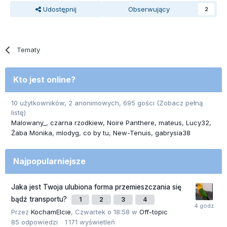
Udostępnij
Obserwujący
2
Tematy
Kto jest online?
10 użytkowników, 2 anonimowych, 695 gości
(Zobacz pełną
listę)
Malowany_
czarna rzodkiew
Noire Panthere
mateus
Lucy32
Żaba Monika
mlodyg
co by tu
New-Tenuis
gabrysia38
Najpopularniejsze
Jaka jest Twoja ulubiona forma przemieszczania się
bądź transportu?
1
2
3
4
Przez
KochamElcie
,
Czwartek o 18:58
w
Off-topic
85
odpowiedzi
1 171
wyświetleń