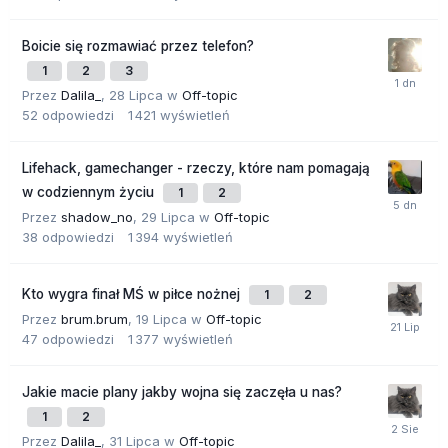
Boicie się rozmawiać przez telefon?
1
2
3
Przez
Dalila_
,
28 Lipca
w
Off-topic
52
odpowiedzi
1 421
wyświetleń
Lifehack, gamechanger - rzeczy, które nam pomagają
w codziennym życiu
1
2
Przez
shadow_no
,
29 Lipca
w
Off-topic
38
odpowiedzi
1 394
wyświetleń
Kto wygra finał MŚ w piłce nożnej
1
2
Przez
brum.brum
,
19 Lipca
w
Off-topic
47
odpowiedzi
1 377
wyświetleń
Jakie macie plany jakby wojna się zaczęła u nas?
1
2
Przez
Dalila_
,
31 Lipca
w
Off-topic