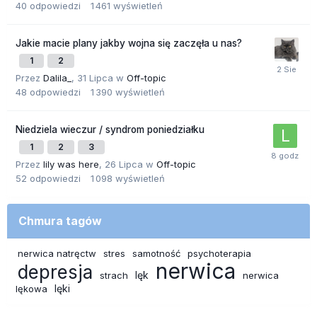
40
odpowiedzi
1 461
wyświetleń
Jakie macie plany jakby wojna się zaczęła u nas?
1
2
Przez
Dalila_
,
31 Lipca
w
Off-topic
48
odpowiedzi
1 390
wyświetleń
Niedziela wieczur / syndrom poniedziałku
1
2
3
Przez
lily was here
,
26 Lipca
w
Off-topic
52
odpowiedzi
1 098
wyświetleń
Chmura tagów
nerwica natręctw
stres
samotność
psychoterapia
nerwica
depresja
lęk
strach
nerwica
lęki
lękowa