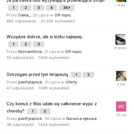
że partnerka nosi wyzywające prowokujące stroje?
1
2
3
4
36
Przez
Dalila_
,
20 Lipca
w
Off-topic
885
odpowiedzi
20 256
wyświetleń
Wszędzie dobrze, ale w łóżku najlepiej...
1
2
3
Przez
KochamElcie
,
21 Lipca
w
Off-topic
55
odpowiedzi
1 809
wyświetleń
Ostrzegam przed tym terapeutą
1
2
Przez
panPytajnick
,
31 Lipca
w
Oferty
47
odpowiedzi
1 688
wyświetleń
Czy komuś z Was udało się całkowicie wyjść z
choroby?
1
2
Przez
panPytajnick
,
26 Lipca
w
Nerwica lękowa
38
odpowiedzi
1 643
wyświetleń