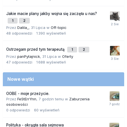
Jakie macie plany jakby wojna się zaczęła u nas?
1
2
Przez
Dalila_
,
31 Lipca
w
Off-topic
48
odpowiedzi
1 390
wyświetleń
Ostrzegam przed tym terapeutą
1
2
Przez
panPytajnick
,
31 Lipca
w
Oferty
47
odpowiedzi
1 688
wyświetleń
Nowe wątki
OOBE - moje przeżycie.
Przez
FeStErrYnn
,
7 godzin temu
w
Zaburzenia
osobowości
0
odpowiedzi
60
wyświetleń
Polityka - okrągła sala sejmowa