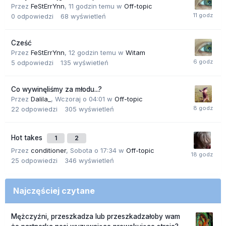
Przez
FeStErrYnn
,
11 godzin temu
w
Off-topic
0
odpowiedzi
68
wyświetleń
Cześć
Przez
FeStErrYnn
,
12 godzin temu
w
Witam
5
odpowiedzi
135
wyświetleń
Co wywinęliśmy za młodu...?
Przez
Dalila_
,
Wczoraj o 04:01
w
Off-topic
22
odpowiedzi
305
wyświetleń
Hot takes
1
2
Przez
conditioner
,
Sobota o 17:34
w
Off-topic
25
odpowiedzi
346
wyświetleń
Najczęściej czytane
Mężczyźni, przeszkadza lub przeszkadzałoby wam