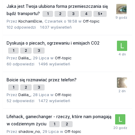
Jaka jest Twoja ulubiona forma przemieszczania się
bądź transportu?
1
2
3
4
5
Przez
KochamElcie
,
Czwartek o 18:58
w
Off-topic
102
odpowiedzi
1 637
wyświetleń
Dyskusja o piecach, ogrzewaniu i emisjach CO2
1
2
3
Przez
Dalila_
,
29 Lipca
w
Off-topic
60
odpowiedzi
1 496
wyświetleń
Boicie się rozmawiać przez telefon?
1
2
3
Przez
Dalila_
,
28 Lipca
w
Off-topic
52
odpowiedzi
1 472
wyświetleń
Lifehack, gamechanger - rzeczy, które nam pomagają
w codziennym życiu
1
2
Przez
shadow_no
,
29 Lipca
w
Off-topic