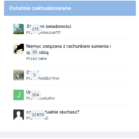
Ostatnio zaktualizowane
Strumień świadomości
275
Przez
poleszuk111
Niemoc związana z rachunkiem sumienia i
26
spowiedzią
Przez
take
Cześć
5
Przez
FeStErrYnn
Upały
204
Przez
Justufici
czego aktualnie słuchasz?
22 874
Przez Gość