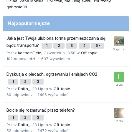
Elciaa
Żaba Monika
Tibijczyk
Nie lubię świtu
zburzony
gabrysia38
Najpopularniejsze
Jaka jest Twoja ulubiona forma przemieszczania się
bądź transportu?
1
2
3
4
5
Przez
KochamElcie
,
Czwartek o 18:58
w
Off-topic
102
odpowiedzi
1 637
wyświetleń
Dyskusja o piecach, ogrzewaniu i emisjach CO2
1
2
3
Przez
Dalila_
,
29 Lipca
w
Off-topic
60
odpowiedzi
1 496
wyświetleń
Boicie się rozmawiać przez telefon?
1
2
3
Przez
Dalila_
,
28 Lipca
w
Off-topic
52
odpowiedzi
1 472
wyświetleń