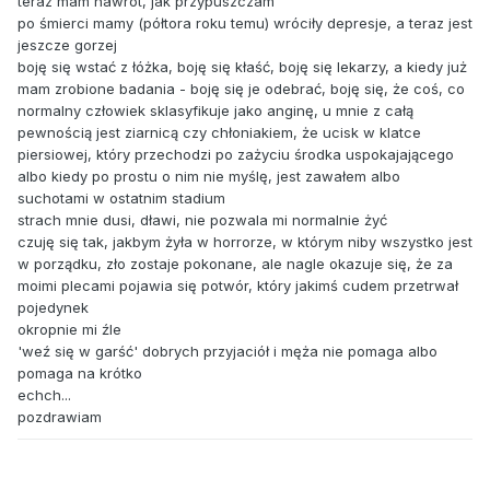
teraz mam nawrót, jak przypuszczam
po śmierci mamy (półtora roku temu) wróciły depresje, a teraz jest
jeszcze gorzej
boję się wstać z łóżka, boję się kłaść, boję się lekarzy, a kiedy już
mam zrobione badania - boję się je odebrać, boję się, że coś, co
normalny człowiek sklasyfikuje jako anginę, u mnie z całą
pewnością jest ziarnicą czy chłoniakiem, że ucisk w klatce
piersiowej, który przechodzi po zażyciu środka uspokajającego
albo kiedy po prostu o nim nie myślę, jest zawałem albo
suchotami w ostatnim stadium
strach mnie dusi, dławi, nie pozwala mi normalnie żyć
czuję się tak, jakbym żyła w horrorze, w którym niby wszystko jest
w porządku, zło zostaje pokonane, ale nagle okazuje się, że za
moimi plecami pojawia się potwór, który jakimś cudem przetrwał
pojedynek
okropnie mi źle
'weź się w garść' dobrych przyjaciół i męża nie pomaga albo
pomaga na krótko
echch...
pozdrawiam