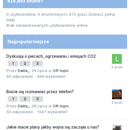
Kto jest online?
0 użytkowników, 0 anonimowych, 672 gości
(Zobacz pełną
listę)
Brak zarejestrowanych użytkowników online
Najpopularniejsze
Dyskusja o piecach, ogrzewaniu i emisjach CO2
1
2
3
Przez
Dalila_
,
29 Lipca
w
Off-topic
60
odpowiedzi
944
wyświetleń
Boicie się rozmawiać przez telefon?
1
2
3
Przez
Dalila_
,
28 Lipca
w
Off-topic
50
odpowiedzi
1 047
wyświetleń
Jakie macie plany jakby wojna się zaczęła u nas?