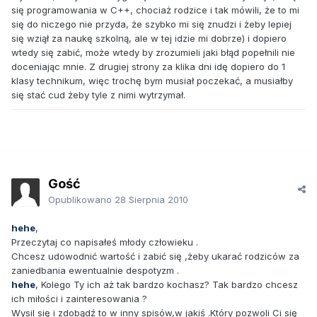
się programowania w C++, chociaż rodzice i tak mówili, że to mi
się do niczego nie przyda, że szybko mi się znudzi i żeby lepiej
się wziął za naukę szkolną, ale w tej idzie mi dobrze) i dopiero
wtedy się zabić, może wtedy by zrozumieli jaki błąd popełnili nie
doceniając mnie. Z drugiej strony za klika dni idę dopiero do 1
klasy technikum, więc trochę bym musiał poczekać, a musiałby
się stać cud żeby tyle z nimi wytrzymał.
Gość
Opublikowano
28 Sierpnia 2010
hehe
,
Przeczytaj co napisałeś młody człowieku .
Chcesz udowodnić wartość i zabić się ,żeby ukarać rodziców za
zaniedbania ewentualnie despotyzm .
hehe
, Kolego Ty ich aż tak bardzo kochasz? Tak bardzo chcesz
ich miłości i zainteresowania ?
Wysil się i zdobądź to w inny spisów,w jakiś .Który pozwoli Ci się