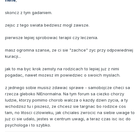
hehe
,
skoncz z tym gadaniem.
zejsc z tego swiata bedziesz mogl zawsze.
pierwsze lepiej sprobowac terapii czy leczenia.
masz ogromna szanse, ze ci sie "zachce" zyc przy odpowiedniej
kuracji...
jak to ma byc krok zemsty na rodzicach to lepiej juz z nimi
pogadac, nawet mozesz im powiedziec o swoich myslach.
z jednego sobie musisz zdawac sprawe - samobojcze checi sa
rzecza gleboko NIEnormalna. Na tym forum sa ciezko chorzy
ludzie, ktorzy pomimo chorob walcza o kazdy dzien zycia, a ty
wchodzisz tu i piszesz, ze chcesz sie targnac bo rodzice cos
tam, no litosci czlowieku, jak chciales zwrocic na siebie uwage to
juz ci sie udalo, jestes w centrum uwagi, a teraz czas isc isc do
psychologa i to szybko.