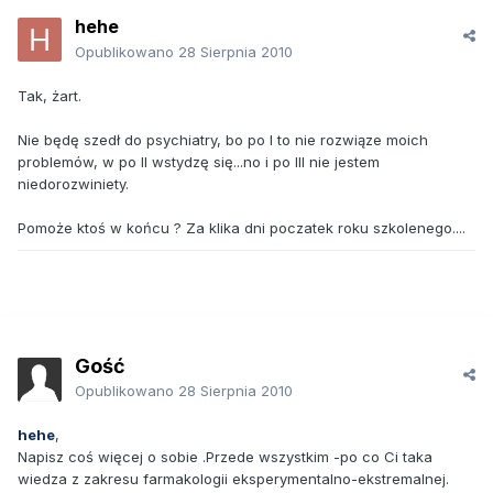
hehe
Opublikowano
28 Sierpnia 2010
Tak, żart.
Nie będę szedł do psychiatry, bo po I to nie rozwiąze moich
problemów, w po II wstydzę się...no i po III nie jestem
niedorozwiniety.
Pomoże ktoś w końcu ? Za klika dni poczatek roku szkolenego....
Gość
Opublikowano
28 Sierpnia 2010
hehe
,
Napisz coś więcej o sobie .Przede wszystkim -po co Ci taka
wiedza z zakresu farmakologii eksperymentalno-ekstremalnej.