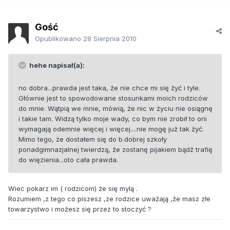
Gość
Opublikowano
28 Sierpnia 2010
hehe napisał(a):
no dobra...prawda jest taka, że nie chce mi się żyć i tyle.
Głównie jest to spowodowane stosunkami moich rodziców
do mnie. Wątpią we mnie, mówią, że nic w życiu nie osiągnę
i takie tam. Widzą tylko moje wady, co bym nie zrobił to oni
wymagają odemnie więcej i więcej....nie mogę już tak żyć.
Mimo tego, że dostałem się do b.dobrej szkoły
ponadgimnazjalnej twierdzą, że zostanę pijakiem bądź trafię
do więzienia...oto cała prawda.
Wiec pokarz im ( rodzicom) że się mylą .
Rozumiem ,z tego co piszesz ,ze rodzice uważają ,że masz złe
towarzystwo i możesz się przez to stoczyć ?