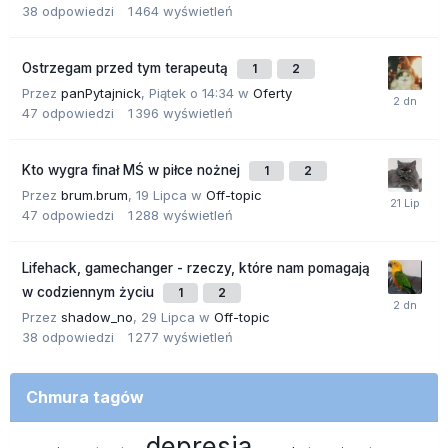
38
odpowiedzi
1 464
wyświetleń
Ostrzegam przed tym terapeutą
1
2
Przez
panPytajnick
,
Piątek o 14:34
w
Oferty
47
odpowiedzi
1 396
wyświetleń
Kto wygra finał MŚ w piłce nożnej
1
2
Przez
brum.brum
,
19 Lipca
w
Off-topic
47
odpowiedzi
1 288
wyświetleń
Lifehack, gamechanger - rzeczy, które nam pomagają
w codziennym życiu
1
2
Przez
shadow_no
,
29 Lipca
w
Off-topic
38
odpowiedzi
1 277
wyświetleń
Chmura tagów
depresja