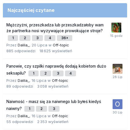
Najczęściej czytane
Mężczyźni, przeszkadza lub przeszkadzałoby wam
że partnerka nosi wyzywające prowokujące stroje?
1
2
3
4
36
Przez
Dalila_
,
20 Lipca
w
Off-topic
885
odpowiedzi
18 625
wyświetleń
Panowie, czy szpilki naprawdę dodają kobietom dużo
seksapilu?
1
2
3
4
Przez
Dalila_
,
16 Lipca
w
Off-topic
89
odpowiedzi
3 058
wyświetleń
Naiwność - masz się za naiwnego lub byłeś kiedyś
naiwny?
1
2
3
Przez
Dalila_
,
16 Lipca
w
Off-topic
55
odpowiedzi
2 353
wyświetleń