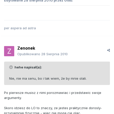
Edytowane
28 Sierpnia 2010
przez Gość
per aspera ad astra
Zenonek
Opublikowano
28 Sierpnia 2010
hehe napisał(a):
Nie, nie ma senu, bo i tak wiem, że by mnie olali.
Po pierwsze musisz z nimi porozmawiac i przedstawic swoje
argumenty.
Skoro idziesz do LO to znaczy, ze jestes praktycznie dorosly-
przynajmniej fizycznie - wiec nie moga cie olac.