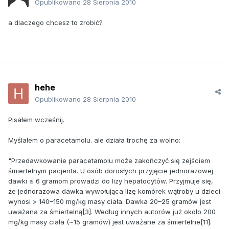
Opublikowano
28 Sierpnia 2010
a dlaczego chcesz to zrobić?
hehe
Opublikowano
28 Sierpnia 2010
Pisałem wcześnij.
Myślałem o paracetamolu. ale działa trochę za wolno:
"Przedawkowanie paracetamolu może zakończyć się zejściem
śmiertelnym pacjenta. U osób dorosłych przyjęcie jednorazowej
dawki ≥ 6 gramom prowadzi do lizy hepatocytów. Przyjmuje się,
że jednorazowa dawka wywołująca lizę komórek wątroby u dzieci
wynosi > 140–150 mg/kg masy ciała. Dawka 20–25 gramów jest
uważana za śmiertelną[3]. Według innych autorów już około 200
mg/kg masy ciała (~15 gramów) jest uważane za śmiertelne[11].