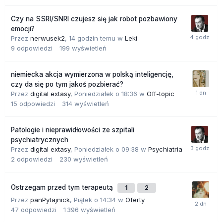
Czy na SSRI/SNRI czujesz się jak robot pozbawiony
emocji?
Przez
nerwusek2
,
14 godzin temu
w
Leki
9
odpowiedzi
199
wyświetleń
niemiecka akcja wymierzona w polską inteligencję,
czy da się po tym jakoś pozbierać?
Przez
digital extasy
,
Poniedziałek o 18:36
w
Off-topic
15
odpowiedzi
314
wyświetleń
Patologie i nieprawidłowości ze szpitali
psychiatrycznych
Przez
digital extasy
,
Poniedziałek o 09:38
w
Psychiatria
2
odpowiedzi
230
wyświetleń
Ostrzegam przed tym terapeutą
1
2
Przez
panPytajnick
,
Piątek o 14:34
w
Oferty
47
odpowiedzi
1 396
wyświetleń