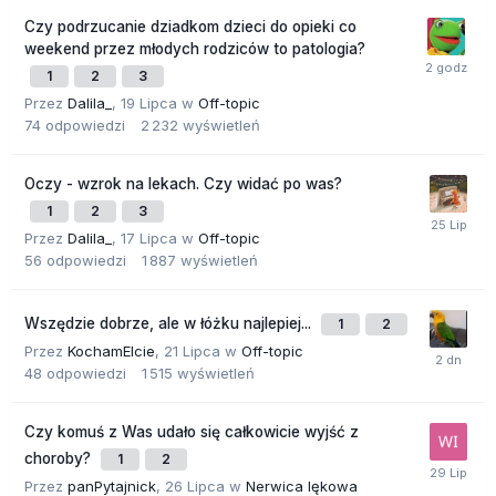
Czy podrzucanie dziadkom dzieci do opieki co
weekend przez młodych rodziców to patologia?
1
2
3
Przez
Dalila_
,
19 Lipca
w
Off-topic
74
odpowiedzi
2 232
wyświetleń
Oczy - wzrok na lekach. Czy widać po was?
1
2
3
Przez
Dalila_
,
17 Lipca
w
Off-topic
56
odpowiedzi
1 887
wyświetleń
Wszędzie dobrze, ale w łóżku najlepiej...
1
2
Przez
KochamElcie
,
21 Lipca
w
Off-topic
48
odpowiedzi
1 515
wyświetleń
Czy komuś z Was udało się całkowicie wyjść z
choroby?
1
2
Przez
panPytajnick
,
26 Lipca
w
Nerwica lękowa