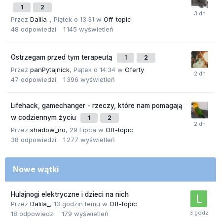
1
2
Przez
Dalila_
,
Piątek o 13:31
w
Off-topic
48
odpowiedzi
1 145
wyświetleń
Ostrzegam przed tym terapeutą
1
2
Przez
panPytajnick
,
Piątek o 14:34
w
Oferty
47
odpowiedzi
1 396
wyświetleń
Lifehack, gamechanger - rzeczy, które nam pomagają
w codziennym życiu
1
2
Przez
shadow_no
,
29 Lipca
w
Off-topic
38
odpowiedzi
1 277
wyświetleń
Nowe wątki
Hulajnogi elektryczne i dzieci na nich
Przez
Dalila_
,
13 godzin temu
w
Off-topic
18
odpowiedzi
179
wyświetleń