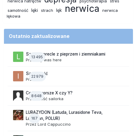
nerwica natręctw
psychoterapia
stres
nerwica
lęki
lęk
samotność
strach
nerwica
lękowa
Ostatnio zaktualizowane
Szalone precle z pieprzem i ziemniakami
13 495
Przez
lily was here
Samotność
22 979
Przez
ixi
Co jest gorsze X czy Y?
8 648
Przez Gość sailorka
LURAZYDON (Latuda, Lurasidone Teva,
167
Lurobran, POLUR)
Przez
Lord Cappuccino