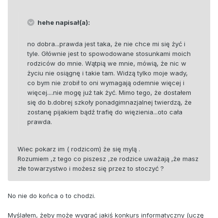
hehe napisał(a):
no dobra...prawda jest taka, że nie chce mi się żyć i
tyle. Głównie jest to spowodowane stosunkami moich
rodziców do mnie. Wątpią we mnie, mówią, że nic w
życiu nie osiągnę i takie tam. Widzą tylko moje wady,
co bym nie zrobił to oni wymagają odemnie więcej i
więcej....nie mogę już tak żyć. Mimo tego, że dostałem
się do b.dobrej szkoły ponadgimnazjalnej twierdzą, że
zostanę pijakiem bądź trafię do więzienia...oto cała
prawda.
Wiec pokarz im ( rodzicom) że się mylą .
Rozumiem ,z tego co piszesz ,ze rodzice uważają ,że masz
złe towarzystwo i możesz się przez to stoczyć ?
No nie do końca o to chodzi.
Myślałem, żeby może wygrać jakiś konkurs informatyczny (uczę