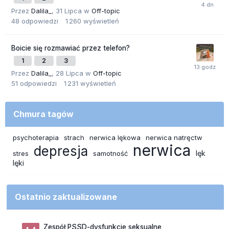
Przez
Dalila_
,
31 Lipca
w
Off-topic
48
odpowiedzi
1 260
wyświetleń
Boicie się rozmawiać przez telefon?
1
2
3
Przez
Dalila_
,
28 Lipca
w
Off-topic
51
odpowiedzi
1 231
wyświetleń
Chmura tagów
psychoterapia
strach
nerwica lękowa
nerwica natręctw
nerwica
depresja
lęk
stres
samotność
lęki
Ostatnio zaktualizowane
Zespół PSSD-dysfunkcje seksualne