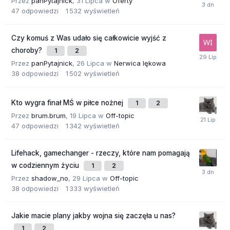
Przez
panPytajnick
,
31 Lipca
w
Oferty
47
odpowiedzi
1 532
wyświetleń
Czy komuś z Was udało się całkowicie wyjść z
choroby?
1
2
Przez
panPytajnick
,
26 Lipca
w
Nerwica lękowa
38
odpowiedzi
1 502
wyświetleń
Kto wygra finał MŚ w piłce nożnej
1
2
Przez
brum.brum
,
19 Lipca
w
Off-topic
47
odpowiedzi
1 342
wyświetleń
Lifehack, gamechanger - rzeczy, które nam pomagają
w codziennym życiu
1
2
Przez
shadow_no
,
29 Lipca
w
Off-topic
38
odpowiedzi
1 333
wyświetleń
Jakie macie plany jakby wojna się zaczęła u nas?
1
2