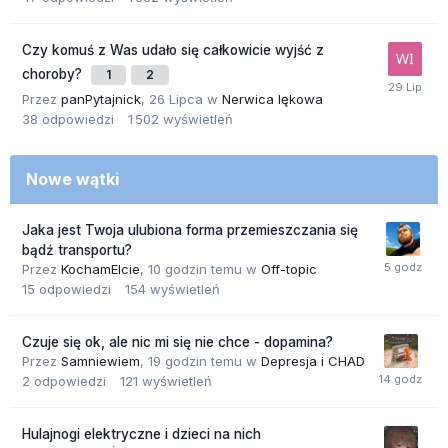
Czy komuś z Was udało się całkowicie wyjść z
choroby?
1
2
Przez
panPytajnick
,
26 Lipca
w
Nerwica lękowa
38
odpowiedzi
1 502
wyświetleń
Nowe wątki
Jaka jest Twoja ulubiona forma przemieszczania się
bądź transportu?
Przez
KochamElcie
,
10 godzin temu
w
Off-topic
15
odpowiedzi
154
wyświetleń
Czuje się ok, ale nic mi się nie chce - dopamina?
Przez
Samniewiem
,
19 godzin temu
w
Depresja i CHAD
2
odpowiedzi
121
wyświetleń
Hulajnogi elektryczne i dzieci na nich