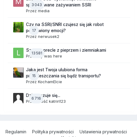
3 043
spowodowane zażywaniem SSRI
Przez
media
Czy na SSRI/SNRI czujesz się jak robot
17
pozbawiony emocji?
Przez
nerwusek2
Szalone precle z pieprzem i ziemniakami
13 581
Przez
lily was here
Jaka jest Twoja ulubiona forma
15
przemieszczania się bądź transportu?
Przez
KochamElcie
Dzisiaj czuje się...
6 716
Przez Gość katrin123
Regulamin
Polityka prywatności
Ustawienia prywatności