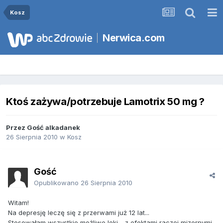
Kosz
Nerwica.com
Ktoś zażywa/potrzebuje Lamotrix 50 mg ?
Przez Gość alkadanek
26 Sierpnia 2010
w
Kosz
Gość
Opublikowano
26 Sierpnia 2010
Witam!
Na depresję leczę się z przerwami już 12 lat...
Stosowałam wszystkie możliwe leki - z efektami raczej mizernymi.