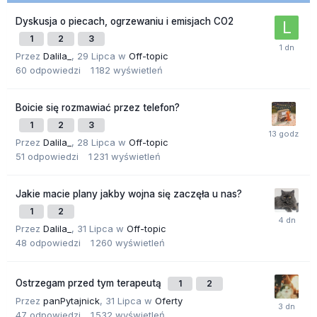
Dyskusja o piecach, ogrzewaniu i emisjach CO2
1
2
3
Przez
Dalila_
,
29 Lipca
w
Off-topic
60
odpowiedzi
1 182
wyświetleń
Boicie się rozmawiać przez telefon?
1
2
3
Przez
Dalila_
,
28 Lipca
w
Off-topic
51
odpowiedzi
1 231
wyświetleń
Jakie macie plany jakby wojna się zaczęła u nas?
1
2
Przez
Dalila_
,
31 Lipca
w
Off-topic
48
odpowiedzi
1 260
wyświetleń
Ostrzegam przed tym terapeutą
1
2
Przez
panPytajnick
,
31 Lipca
w
Oferty
47
odpowiedzi
1 532
wyświetleń