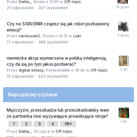
Przez
Dalila_
,
Środa o 11:05
w
Off-topic
21
odpowiedzi
307
wyświetleń
Czy na SSRI/SNRI czujesz się jak robot pozbawiony
emocji?
Przez
nerwusek2
,
Środa o 10:31
w
Leki
17
odpowiedzi
388
wyświetleń
niemiecka akcja wymierzona w polską inteligencję,
czy da się po tym jakoś pozbierać?
Przez
digital extasy
,
Poniedziałek o 18:36
w
Off-topic
15
odpowiedzi
425
wyświetleń
Najczęściej czytane
Mężczyźni, przeszkadza lub przeszkadzałoby wam
że partnerka nosi wyzywające prowokujące stroje?
1
2
3
4
36
Przez
Dalila_
,
20 Lipca
w
Off-topic