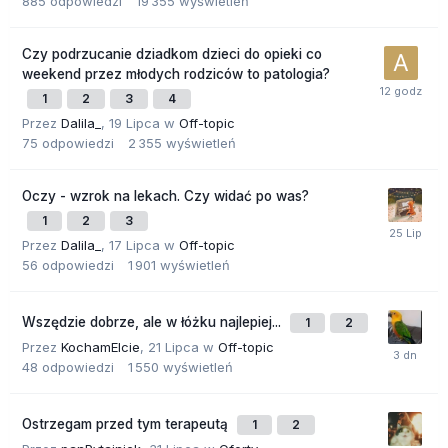
885
odpowiedzi
19 355
wyświetleń
Czy podrzucanie dziadkom dzieci do opieki co
weekend przez młodych rodziców to patologia?
1
2
3
4
Przez
Dalila_
,
19 Lipca
w
Off-topic
75
odpowiedzi
2 355
wyświetleń
Oczy - wzrok na lekach. Czy widać po was?
1
2
3
Przez
Dalila_
,
17 Lipca
w
Off-topic
56
odpowiedzi
1 901
wyświetleń
Wszędzie dobrze, ale w łóżku najlepiej...
1
2
Przez
KochamElcie
,
21 Lipca
w
Off-topic
48
odpowiedzi
1 550
wyświetleń
Ostrzegam przed tym terapeutą
1
2