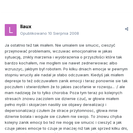
llaux
Opublikowano
10 Sierpnia 2008
Ja ostatnio też tak miałem. Nie umialem sie smucic, cieszyć
przejmować problemami, wczuwac emocjonalnie w jakas
sytuację, znikly marzenia i wyobrazenia o przyszłości które tak
bardzo kochałem, nie mogłem sie nawet zednerwowac albo
wzruszyc, jakbym był robotem. Po kilku dniach emocje w pewnym
stopniu wrucily ale nadal je słabo odczuwam. Kiedyś jak miałem
depresje to też odczuwałem zanik emocji i teraz ponownie sie tak
poczułem i stwierdziłem że to jakies zacofanie w rozwoju... :/ ale
mam nadzieję że to tylko choroba. Poza tym teraz po kolejnych
stresach znowu zaczolem sie dziwnie czuć, w głowie miałem
pełno myśli i skojarzen nasilily sie objawy derealizacji i
depersonalizacji czułem że strace przytomnosc, głowa mnie
dziwnie bolala i wogule sie czułem nie swojo. To znowu chyba
kolejny zanik emocji bo też nie mogę sie smucic i cieszyć a jak
czuje jakies emocje to czuje je inaczej niż tak jak sprzed kilku dni,