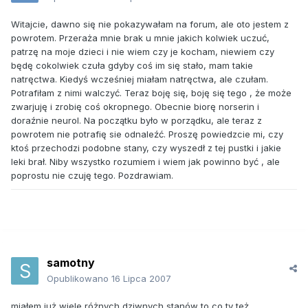
Witajcie, dawno się nie pokazywałam na forum, ale oto jestem z
powrotem. Przeraża mnie brak u mnie jakich kolwiek uczuć,
patrzę na moje dzieci i nie wiem czy je kocham, niewiem czy
będę cokolwiek czuła gdyby coś im się stało, mam takie
natręctwa. Kiedyś wcześniej miałam natręctwa, ale czułam.
Potrafiłam z nimi walczyć. Teraz boję się, boję się tego , że może
zwarjuję i zrobię coś okropnego. Obecnie biorę norserin i
doraźnie neurol. Na początku było w porządku, ale teraz z
powrotem nie potrafię sie odnaleźć. Proszę powiedzcie mi, czy
ktoś przechodzi podobne stany, czy wyszedł z tej pustki i jakie
leki brał. Niby wszystko rozumiem i wiem jak powinno być , ale
poprostu nie czuję tego. Pozdrawiam.
samotny
Opublikowano
16 Lipca 2007
miałem już wiele różnych dziwnych stanów to co ty też