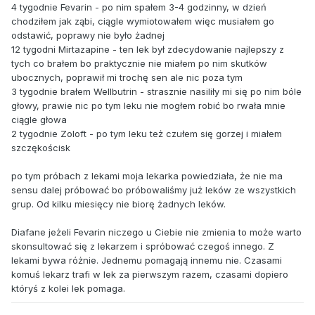
4 tygodnie Fevarin - po nim spałem 3-4 godzinny, w dzień
chodziłem jak ząbi, ciągle wymiotowałem więc musiałem go
odstawić, poprawy nie było żadnej
12 tygodni Mirtazapine - ten lek był zdecydowanie najlepszy z
tych co brałem bo praktycznie nie miałem po nim skutków
ubocznych, poprawił mi trochę sen ale nic poza tym
3 tygodnie brałem Wellbutrin - strasznie nasiliły mi się po nim bóle
głowy, prawie nic po tym leku nie mogłem robić bo rwała mnie
ciągle głowa
2 tygodnie Zoloft - po tym leku też czułem się gorzej i miałem
szczękościsk
po tym próbach z lekami moja lekarka powiedziała, że nie ma
sensu dalej próbować bo próbowaliśmy już leków ze wszystkich
grup. Od kilku miesięcy nie biorę żadnych leków.
Diafane jeżeli Fevarin niczego u Ciebie nie zmienia to może warto
skonsultować się z lekarzem i spróbować czegoś innego. Z
lekami bywa różnie. Jednemu pomagają innemu nie. Czasami
komuś lekarz trafi w lek za pierwszym razem, czasami dopiero
któryś z kolei lek pomaga.