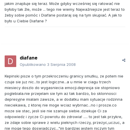
jakim znajduje się teraz. Może gdyby wcześniej się ratować nie
byłoby tak źle, może ... tego nie wiemy. Najważniejsze jest teraz to
żeby sobie pomóc i Diafane postaraj się na tym skupiać. A jak to
było u Ciebie Diafane ?
diafane
Opublikowano
3 Sierpnia 2008
Kepinski pisze o tym przekroczeniu granicy smutku, ze potem nie
czuje sie juz nic...to jest logiczne...a u mnie w ciagu trzech
miesiecy doszlo do wygasniecia emocji.depresja sie stopniowo
poglebiala.nie przejelam sie tym az tak bardzo, bo sklonnosci
depresyjne mialam zawsze, a w dodatku mam sytuacje rodzinna
nieciekawa, z ktorej nie moge wciaz wybrnac...no i prosze.co
moze sie stac, jesli sie nie szanuje siebie..dziekuje Ci za
odpowiedz i zycze Ci powrotu do zdrowia! ..... to jest tak przykre,
ze zdaje sobie sprawe z wielu pieknych rzeczy, przezyc,uczuc, a
nie moge tego doswiadczyc..."im bardziej jestem niczym tym