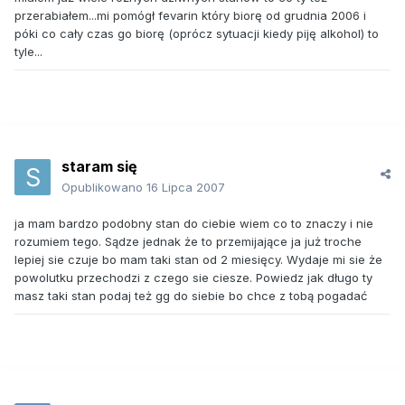
przerabiałem...mi pomógł fevarin który biorę od grudnia 2006 i
póki co cały czas go biorę (oprócz sytuacji kiedy piję alkohol) to
tyle...
staram się
Opublikowano
16 Lipca 2007
ja mam bardzo podobny stan do ciebie wiem co to znaczy i nie
rozumiem tego. Sądze jednak że to przemijające ja już troche
lepiej sie czuje bo mam taki stan od 2 miesięcy. Wydaje mi sie że
powolutku przechodzi z czego sie ciesze. Powiedz jak długo ty
masz taki stan podaj też gg do siebie bo chce z tobą pogadać