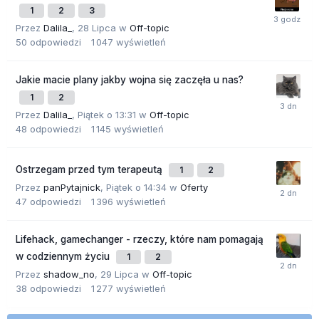
1
2
3
Przez
Dalila_
,
28 Lipca
w
Off-topic
50
odpowiedzi
1 047
wyświetleń
Jakie macie plany jakby wojna się zaczęła u nas?
1
2
Przez
Dalila_
,
Piątek o 13:31
w
Off-topic
48
odpowiedzi
1 145
wyświetleń
Ostrzegam przed tym terapeutą
1
2
Przez
panPytajnick
,
Piątek o 14:34
w
Oferty
47
odpowiedzi
1 396
wyświetleń
Lifehack, gamechanger - rzeczy, które nam pomagają
w codziennym życiu
1
2
Przez
shadow_no
,
29 Lipca
w
Off-topic
38
odpowiedzi
1 277
wyświetleń