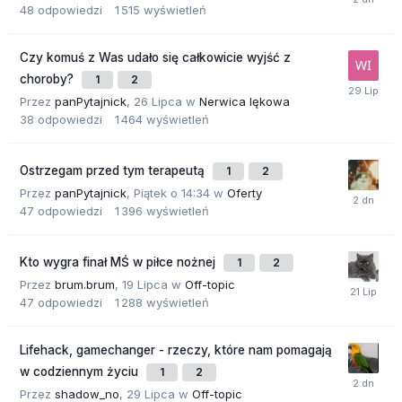
48
odpowiedzi
1 515
wyświetleń
Czy komuś z Was udało się całkowicie wyjść z
choroby?
1
2
Przez
panPytajnick
,
26 Lipca
w
Nerwica lękowa
38
odpowiedzi
1 464
wyświetleń
Ostrzegam przed tym terapeutą
1
2
Przez
panPytajnick
,
Piątek o 14:34
w
Oferty
47
odpowiedzi
1 396
wyświetleń
Kto wygra finał MŚ w piłce nożnej
1
2
Przez
brum.brum
,
19 Lipca
w
Off-topic
47
odpowiedzi
1 288
wyświetleń
Lifehack, gamechanger - rzeczy, które nam pomagają
w codziennym życiu
1
2
Przez
shadow_no
,
29 Lipca
w
Off-topic