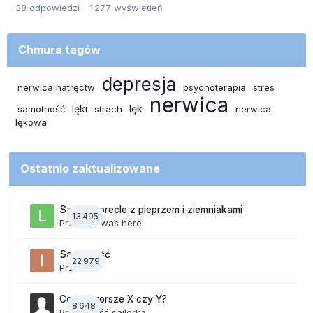
38
odpowiedzi
1 277
wyświetleń
Chmura tagów
depresja
nerwica natręctw
psychoterapia
stres
nerwica
lęki
lęk
samotność
strach
nerwica
lękowa
Ostatnio zaktualizowane
Szalone precle z pieprzem i ziemniakami
13 495
Przez
lily was here
Samotność
22 979
Przez
ixi
Co jest gorsze X czy Y?
8 648
Przez Gość sailorka