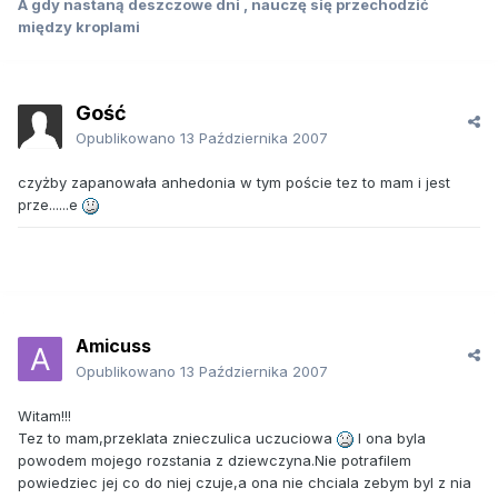
A gdy nastaną deszczowe dni , nauczę się przechodzić
między kroplami
Gość
Opublikowano
13 Października 2007
czyżby zapanowała anhedonia w tym poście tez to mam i jest
prze......e
Amicuss
Opublikowano
13 Października 2007
Witam!!!
Tez to mam,przeklata znieczulica uczuciowa
I ona byla
powodem mojego rozstania z dziewczyna.Nie potrafilem
powiedziec jej co do niej czuje,a ona nie chciala zebym byl z nia