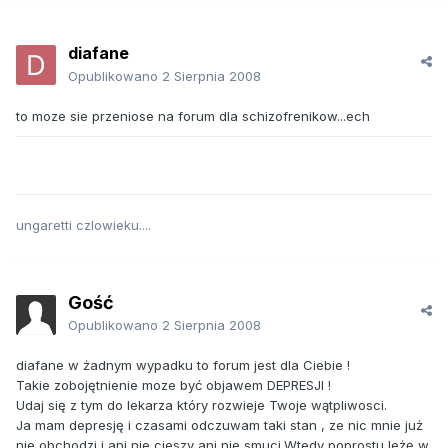
diafane
Opublikowano
2 Sierpnia 2008
to moze sie przeniose na forum dla schizofrenikow...ech
ungaretti czlowieku....
Gość
Opublikowano
2 Sierpnia 2008
diafane w żadnym wypadku to forum jest dla Ciebie !
Takie zobojętnienie moze być objawem DEPRESJI !
Udaj się z tym do lekarza który rozwieje Twoje wątpliwosci.
Ja mam depresję i czasami odczuwam taki stan , ze nic mnie już
nie obchodzi i ani nie cieszy ani nie smuci.Wtedy poprostu leżę w