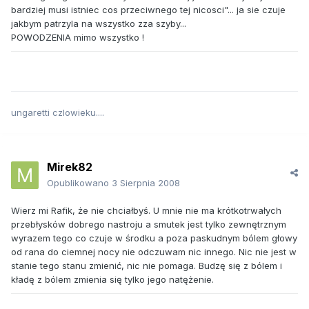
bardziej musi istniec cos przeciwnego tej nicosci"... ja sie czuje
jakbym patrzyla na wszystko zza szyby...
POWODZENIA mimo wszystko !
ungaretti czlowieku....
Mirek82
Opublikowano
3 Sierpnia 2008
Wierz mi Rafik, że nie chciałbyś. U mnie nie ma krótkotrwałych
przebłysków dobrego nastroju a smutek jest tylko zewnętrznym
wyrazem tego co czuje w środku a poza paskudnym bólem głowy
od rana do ciemnej nocy nie odczuwam nic innego. Nic nie jest w
stanie tego stanu zmienić, nic nie pomaga. Budzę się z bólem i
kładę z bólem zmienia się tylko jego natężenie.