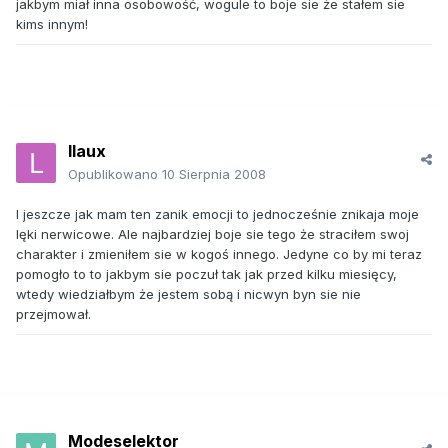
jakbym miał inna osobowość, wogule to boje sie że stałem sie
kims innym!
llaux
Opublikowano
10 Sierpnia 2008
I jeszcze jak mam ten zanik emocji to jednocześnie znikaja moje
lęki nerwicowe. Ale najbardziej boje sie tego że straciłem swoj
charakter i zmieniłem sie w kogoś innego. Jedyne co by mi teraz
pomogło to to jakbym sie poczuł tak jak przed kilku miesięcy,
wtedy wiedziałbym że jestem sobą i nicwyn byn sie nie
przejmował.
Modeselektor