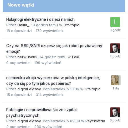
Nowe wątki
Hulajnogi elektryczne i dzieci na nich
Przez
Dalila_
,
13 godzin temu
w
Off-topic
18
odpowiedzi
179
wyświetleń
Czy na SSRI/SNRI czujesz się jak robot pozbawiony
emocji?
Przez
nerwusek2
,
14 godzin temu
w
Leki
9
odpowiedzi
199
wyświetleń
niemiecka akcja wymierzona w polską inteligencję,
czy da się po tym jakoś pozbierać?
Przez
digital extasy
,
Poniedziałek o 18:36
w
Off-topic
15
odpowiedzi
314
wyświetleń
Patologie i nieprawidłowości ze szpitali
psychiatrycznych
Przez
digital extasy
,
Poniedziałek o 09:38
w
Psychiatria
2
odpowiedzi
230
wyświetleń