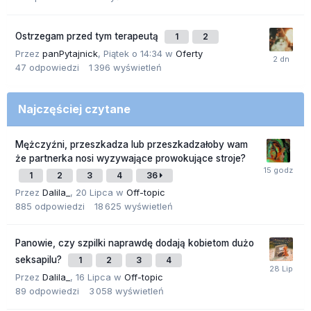
Ostrzegam przed tym terapeutą
1
2
Przez
panPytajnick
,
Piątek o 14:34
w
Oferty
47
odpowiedzi
1 396
wyświetleń
Najczęściej czytane
Mężczyźni, przeszkadza lub przeszkadzałoby wam
że partnerka nosi wyzywające prowokujące stroje?
1
2
3
4
36
Przez
Dalila_
,
20 Lipca
w
Off-topic
885
odpowiedzi
18 625
wyświetleń
Panowie, czy szpilki naprawdę dodają kobietom dużo
seksapilu?
1
2
3
4
Przez
Dalila_
,
16 Lipca
w
Off-topic
89
odpowiedzi
3 058
wyświetleń