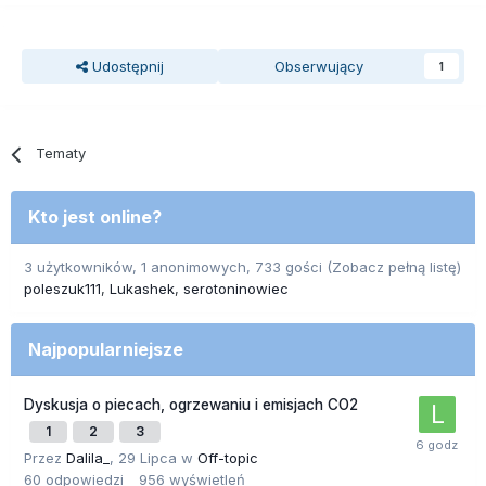
Udostępnij
Obserwujący
1
Tematy
Kto jest online?
3 użytkowników, 1 anonimowych, 733 gości
(Zobacz pełną listę)
poleszuk111
Lukashek
serotoninowiec
Najpopularniejsze
Dyskusja o piecach, ogrzewaniu i emisjach CO2
1
2
3
Przez
Dalila_
,
29 Lipca
w
Off-topic
60
odpowiedzi
956
wyświetleń