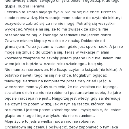
Nienawidzę siebie, swojego umysłu. Jestem egoistką. A do tego
głupia, nudna i leniwa.
Lenistwo to zmora mojego życia. Nic mi się nie chce. Przez to
siebie nienawidzę. Na wakacje mam zadane do czytania lektury i
oczywiście zabrać się za nie nie mogę. Potrafię się wszystkim
wykręcać. Wydaje mi się, że to ma związek ze szkołą. Nie
przepadam za nią. Z żadnego przedmiotu nie jestem dobra.
Zawsze miałam kłopoty w szkole z nauką. Dokładnie od
gimnazjum. Teraz jestem w liceum gdzie jest sporo nauki. A ja nie
mogę się zmusić do uczenia się. Teraz w wakacje miałam
koszmary związane ze szkołą: jestem pytana i nic nie umiem. Nie
wiem jak to będzie w czasie roku szkolnego... boję się.
Nie mam zainteresowań. Nie licząc czytania książek(nie lektur). A
ostatnio nawet i tego mi się nie chce. Mogłabym oglądać
telewizjęi siedzies na komputerze przez cały dzień i jeść. A
wieczorem mam wyżuty sumienia, że nie zrobiłam nic fajnego,
straciłam dzień na nic nie robieniu i postanawiam sobie, że jutro
będzie inaczej,a nie jest... Najgorzej jest wtedy, gdy zainteresuję
się czymś to potem widzę, jak w tym są rzeczy, których nie
rozumiem. I jestem potem zniechcęcona i myślę sobie, że jestem
głupia bo z tego i tego artykułu nic nie rozumiem...
Moje życie to jedna wielka nuda i nic nie robienie.
Chciałabym się czemuś poświęcić, żeby zapomnieć o tym jaka