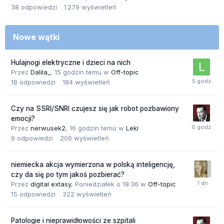
38
odpowiedzi
1 279
wyświetleń
Nowe wątki
Hulajnogi elektryczne i dzieci na nich
Przez
Dalila_
,
15 godzin temu
w
Off-topic
18
odpowiedzi
184
wyświetleń
Czy na SSRI/SNRI czujesz się jak robot pozbawiony
emocji?
Przez
nerwusek2
,
16 godzin temu
w
Leki
9
odpowiedzi
206
wyświetleń
niemiecka akcja wymierzona w polską inteligencję,
czy da się po tym jakoś pozbierać?
Przez
digital extasy
,
Poniedziałek o 18:36
w
Off-topic
15
odpowiedzi
322
wyświetleń
Patologie i nieprawidłowości ze szpitali