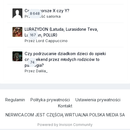
Co jest gorsze X czy Y?
8 648
Przez Gość sailorka
LURAZYDON (Latuda, Lurasidone Teva,
167
Lurobran, POLUR)
Przez
Lord Cappuccino
Czy podrzucanie dziadkom dzieci do opieki
co weekend przez młodych rodziców to
74
patologia?
Przez
Dalila_
Regulamin
Polityka prywatności
Ustawienia prywatności
Kontakt
NERWICA.COM JEST CZĘŚCIĄ WIRTUALNA POLSKA MEDIA SA
Powered by Invision Community