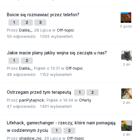
Boicie się rozmawiać przez telefon?
1
2
3
Przez
Dalila_
,
28 Lipca
w
Off-topic
50
odpowiedzi
1 055
wyświetleń
Jakie macie plany jakby wojna się zaczęła u nas?
1
2
Przez
Dalila_
,
Piątek o 13:31
w
Off-topic
48
odpowiedzi
1 152
wyświetleń
Ostrzegam przed tym terapeutą
1
2
Przez
panPytajnick
,
Piątek o 14:34
w
Oferty
47
odpowiedzi
1 401
wyświetleń
Lifehack, gamechanger - rzeczy, które nam pomagają
w codziennym życiu
1
2
Przez
shadow_no
,
29 Lipca
w
Off-topic