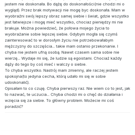
jestem nie doskonała. Bo dążę do doskonałości(nie chodzi mi o
wygląd). Przez brak motywacji nie mogę byc doskonała. Mam w
wyobraźni swój lepszy obraz samej siebie i świat, gdzie wszystko
jest łatwiejsze i mogę mieć wszystko, chociaz pieniędzy mi nie
brakuje. Można powiedzieć, że połowa mojego życia to
wyobrażanie sobie lepszej siebie. Gdybym mogła się czymś
zainteresować to w dorosłym życiu nie potrzebowałabym
mężczyzny do szczęścia... takie mam ostanio przekonanie. I
chyba nie jestem ufną osobą. Nawet czasem sama sobie nie
wierzę... Wydaje mi się, że ludzie są egoistami. Chociaż każdy
dąży do tego by coś mieć i walczy o siebie.
To chyba wszystko. Nastrój mam zmienny, ale raczej jestem
spokojna(to jedyna cecha, którą udało mi się w sobie
udoskonalić).
Opisałam to co czuję. Chyba pierwszy raz. Nie wiem co to jest, jak
to nazwać, te uczucia... Chyba chodzi mi o chęć do działania i
wzięcia się za siebie. To główny problem. Możecie mi coś
poradzić?