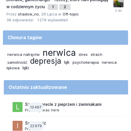
w codziennym życiu
1
2
Przez
shadow_no
,
29 Lipca
w
Off-topic
38
odpowiedzi
1 279
wyświetleń
Chmura tagów
nerwica
nerwica natręctw
stres
strach
depresja
lęk
samotność
psychoterapia
nerwica
lęki
lękowa
Ostatnio zaktualizowane
Szalone precle z pieprzem i ziemniakami
13 497
Przez
lily was here
Samotność
22 979
Przez
ixi