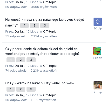
Przez
Dalila_
,
16 Lipca
w
Off-topic
89
odpowiedzi
3 066
wyświetleń
Naiwność - masz się za naiwnego lub byłeś kiedyś
naiwny?
1
2
3
Przez
Dalila_
,
16 Lipca
w
Off-topic
55
odpowiedzi
2 354
wyświetleń
Czy podrzucanie dziadkom dzieci do opieki co
weekend przez młodych rodziców to patologia?
1
2
3
Przez
Dalila_
,
19 Lipca
w
Off-topic
74
odpowiedzi
2 236
wyświetleń
Oczy - wzrok na lekach. Czy widać po was?
1
2
3
Przez
Dalila_
,
17 Lipca
w
Off-topic
56
odpowiedzi
1 889
wyświetleń