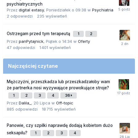
psychiatrycznych
Przez
digital extasy
,
Poniedziałek o 09:38
w
Psychiatria
2
odpowiedzi
235
wyświetleń
Ostrzegam przed tym terapeutą
1
2
Przez
panPytajnick
,
Piątek o 14:34
w
Oferty
47
odpowiedzi
1 401
wyświetleń
Najczęściej czytane
Mężczyźni, przeszkadza lub przeszkadzałoby wam
że partnerka nosi wyzywające prowokujące stroje?
1
2
3
4
36
Przez
Dalila_
,
20 Lipca
w
Off-topic
885
odpowiedzi
18 715
wyświetleń
Panowie, czy szpilki naprawdę dodają kobietom dużo
seksapilu?
1
2
3
4