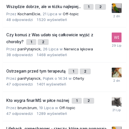
Wszędzie dobrze, ale w łóżku najlepiej...
1
2
Przez
KochamElcie
,
21 Lipca
w
Off-topic
48
odpowiedzi
1 520
wyświetleń
Czy komuś z Was udało się całkowicie wyjść z
choroby?
1
2
Przez
panPytajnick
,
26 Lipca
w
Nerwica lękowa
38
odpowiedzi
1 468
wyświetleń
Ostrzegam przed tym terapeutą
1
2
Przez
panPytajnick
,
Piątek o 14:34
w
Oferty
47
odpowiedzi
1 401
wyświetleń
Kto wygra finał MŚ w piłce nożnej
1
2
Przez
brum.brum
,
19 Lipca
w
Off-topic
47
odpowiedzi
1 289
wyświetleń
Lifehack, gamechanger - rzeczy, które nam pomagają