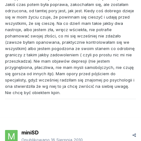
Jakiś czas potem była poprawa, zakochałam się, ale zostałam
odrzucona, od tamtej pory jest, jak jest. Kiedy coś dobrego dzieje
się w moim życiu czuje, że powinnam się cieszyć i udaję przed
wszystkimi, że się cieszę. Na co dzień mam takie jakby dwa
nastroje, albo jestem zła, wręcz wściekła, nie potrafie
pohamować swojej złości, co mi się wcześniej nie zdażało
(zawsze byłam opanowana, praktycznie kontrolowałam się we
wszystkim) albo jestem pogodzona ze swoim stanem co odrobinę
graniczy z takim jakby zadowoleniem ( czyli po prostu nic mi nie
przeszkadza). Nie mam objawów depresji (nie jestem
przygnębiona, płaczliwa, nie mam mysli samobójczych, nie czuję
się gorsza od innych itp). Mam opory przed pójściem do
specjalisty, gdyż wcześniej radziłam się znajomej po psychologii i
ona stwierdziła że wg niej to ja chcę zwrócić na siebię uwagę.
Nie chcę być obiektem kpin.
miniSD
Opublikowano
16 Sierpnia 2010