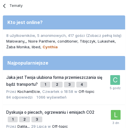
Tematy
Kto jest online?
8 użytkowników, 5 anonimowych, 417 gości
(Zobacz pełną listę)
Malowany_
Noire Panthere
conditioner
Tibijczyk
Lukashek
Żaba Monika
libed
Cynthia
Najpopularniejsze
Jaka jest Twoja ulubiona forma przemieszczania się
bądź transportu?
1
2
3
4
Przez
KochamElcie
,
Czwartek o 18:58
w
Off-topic
84
odpowiedzi
1 066
wyświetleń
Dyskusja o piecach, ogrzewaniu i emisjach CO2
1
2
3
Przez
Dalila_
,
29 Lipca
w
Off-topic