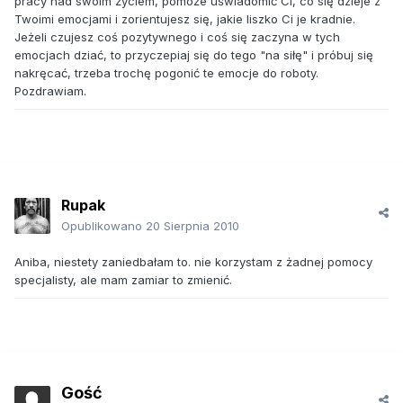
pracy nad swoim życiem, pomoże uświadomić Ci, co się dzieje z
Twoimi emocjami i zorientujesz się, jakie liszko Ci je kradnie.
Jeżeli czujesz coś pozytywnego i coś się zaczyna w tych
emocjach dziać, to przyczepiaj się do tego "na siłę" i próbuj się
nakręcać, trzeba trochę pogonić te emocje do roboty.
Pozdrawiam.
Rupak
Opublikowano
20 Sierpnia 2010
Aniba, niestety zaniedbałam to. nie korzystam z żadnej pomocy
specjalisty, ale mam zamiar to zmienić.
Gość