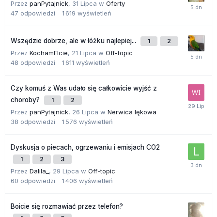
Przez
panPytajnick
,
31 Lipca
w
Oferty
47
odpowiedzi
1 619
wyświetleń
Wszędzie dobrze, ale w łóżku najlepiej...
1
2
Przez
KochamElcie
,
21 Lipca
w
Off-topic
48
odpowiedzi
1 611
wyświetleń
Czy komuś z Was udało się całkowicie wyjść z
choroby?
1
2
Przez
panPytajnick
,
26 Lipca
w
Nerwica lękowa
38
odpowiedzi
1 576
wyświetleń
Dyskusja o piecach, ogrzewaniu i emisjach CO2
1
2
3
Przez
Dalila_
,
29 Lipca
w
Off-topic
60
odpowiedzi
1 406
wyświetleń
Boicie się rozmawiać przez telefon?