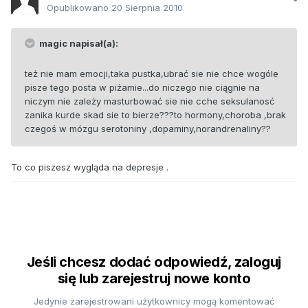
Opublikowano
20 Sierpnia 2010
magic napisał(a):
też nie mam emocji,taka pustka,ubrać sie nie chce wogóle
pisze tego posta w piżamie...do niczego nie ciągnie na
niczym nie zależy masturbować sie nie cche seksulanosć
zanika kurde skad sie to bierze???to hormony,choroba ,brak
czegoś w mózgu serotoniny ,dopaminy,norandrenaliny??
To co piszesz wygląda na depresje .
Jeśli chcesz dodać odpowiedź, zaloguj
się lub zarejestruj nowe konto
Jedynie zarejestrowani użytkownicy mogą komentować