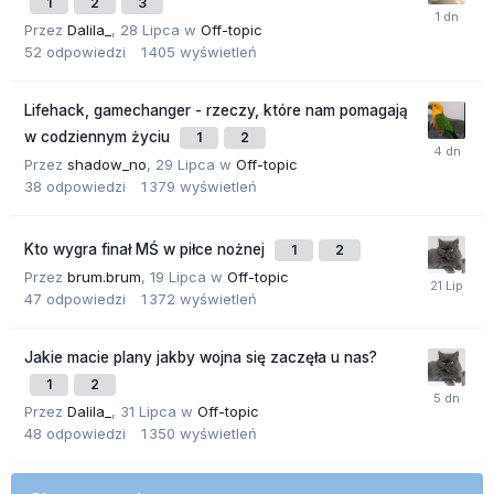
1
2
3
Przez
Dalila_
,
28 Lipca
w
Off-topic
52
odpowiedzi
1 405
wyświetleń
Lifehack, gamechanger - rzeczy, które nam pomagają
w codziennym życiu
1
2
Przez
shadow_no
,
29 Lipca
w
Off-topic
38
odpowiedzi
1 379
wyświetleń
Kto wygra finał MŚ w piłce nożnej
1
2
Przez
brum.brum
,
19 Lipca
w
Off-topic
47
odpowiedzi
1 372
wyświetleń
Jakie macie plany jakby wojna się zaczęła u nas?
1
2
Przez
Dalila_
,
31 Lipca
w
Off-topic
48
odpowiedzi
1 350
wyświetleń