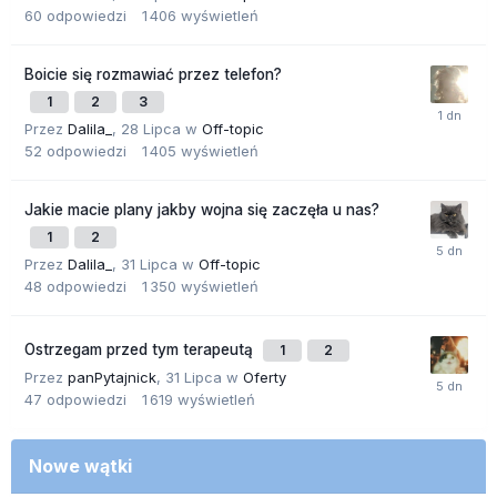
60
odpowiedzi
1 406
wyświetleń
Boicie się rozmawiać przez telefon?
1
2
3
Przez
Dalila_
,
28 Lipca
w
Off-topic
52
odpowiedzi
1 405
wyświetleń
Jakie macie plany jakby wojna się zaczęła u nas?
1
2
Przez
Dalila_
,
31 Lipca
w
Off-topic
48
odpowiedzi
1 350
wyświetleń
Ostrzegam przed tym terapeutą
1
2
Przez
panPytajnick
,
31 Lipca
w
Oferty
47
odpowiedzi
1 619
wyświetleń
Nowe wątki