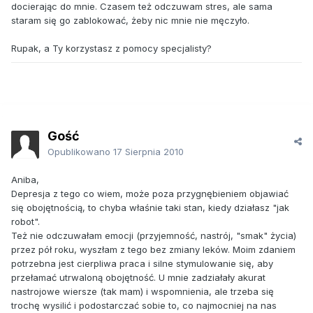
docierając do mnie. Czasem też odczuwam stres, ale sama
staram się go zablokować, żeby nic mnie nie męczyło.
Rupak, a Ty korzystasz z pomocy specjalisty?
Gość
Opublikowano
17 Sierpnia 2010
Aniba,
Depresja z tego co wiem, może poza przygnębieniem objawiać
się obojętnością, to chyba właśnie taki stan, kiedy działasz "jak
robot".
Też nie odczuwałam emocji (przyjemność, nastrój, "smak" życia)
przez pół roku, wyszłam z tego bez zmiany leków. Moim zdaniem
potrzebna jest cierpliwa praca i silne stymulowanie się, aby
przełamać utrwaloną obojętność. U mnie zadziałały akurat
nastrojowe wiersze (tak mam) i wspomnienia, ale trzeba się
trochę wysilić i podostarczać sobie to, co najmocniej na nas