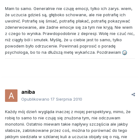
Mam to samo. Generalnie nie czuję emocji, tylko ich zarys. wiem,
że uczucia gdzieś są, głęboko schowane, ale nie potrafię ich
uwolnić. Potrafię się śmiać, potrafię płakać, potrafię pokazywać
zdenerwowanie, ale żadne emocje się za tym nie kryją. Nie wiem
z czego to wynika. Prawdopodobnie z depresji. Wolę nie czuć nic,
niż ciągły ból i smutek. Myślę, że u ciebie jest to samo, tylko
powodem było odrzucenie. Powinnaś poprosić o poradę
psychologa, bo to na dłuższą metę wykańcza. Pozdrawiam
aniba
Opublikowano
17 Sierpnia 2010
Każdy mój dzień wygląda inaczej z mojej perspektywy, mimo, że
robię to samo to nie czuję się znużona tym, nie odczuwam
monotonii. Ostatnio miewam takie napływy szczęścia ale jakby
słabsze, zablokowane przez coś, można to porównać do tego
jakbym siedziała w szklanej kuli a uczucia obijały się o nią, nie