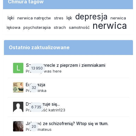
Chmura tagów
depresja
lęki
lęk
nerwica natręctw
stres
nerwica
nerwica
lękowa
psychoterapia
strach
samotność
Ostatnio zaktualizowane
Szalone precle z pieprzem i ziemniakami
13 950
Przez
lily was here
Eutanazja
32
Przez
linka
Dzisiaj czuje się...
6 735
Przez Gość katrin123
Jak żyć ze schizofrenią? Wtop się w tłum.
20
Przez
mateus