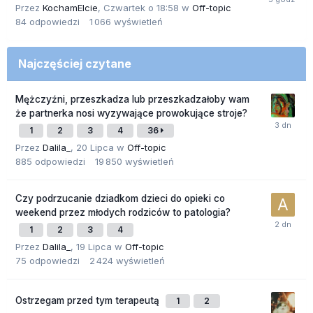
Przez
KochamElcie
,
Czwartek o 18:58
w
Off-topic
84
odpowiedzi
1 066
wyświetleń
Najczęściej czytane
Mężczyźni, przeszkadza lub przeszkadzałoby wam
że partnerka nosi wyzywające prowokujące stroje?
1
2
3
4
36
Przez
Dalila_
,
20 Lipca
w
Off-topic
885
odpowiedzi
19 850
wyświetleń
Czy podrzucanie dziadkom dzieci do opieki co
weekend przez młodych rodziców to patologia?
1
2
3
4
Przez
Dalila_
,
19 Lipca
w
Off-topic
75
odpowiedzi
2 424
wyświetleń
Ostrzegam przed tym terapeutą
1
2