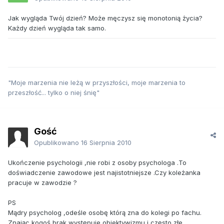
Jak wygląda Twój dzień? Może męczysz się monotonią życia?
Każdy dzień wygląda tak samo.
"Moje marzenia nie leżą w przyszłości, moje marzenia to
przeszłość... tylko o niej śnię"
Gość
Opublikowano
16 Sierpnia 2010
Ukończenie psychologii ,nie robi z osoby psychologa .To
doświadczenie zawodowe jest najistotniejsze .Czy koleżanka
pracuje w zawodzie ?
PS
Mądry psycholog ,odeśle osobę którą zna do kolegi po fachu.
Znając kogoś brak,występuje obiektywizmu i często złe