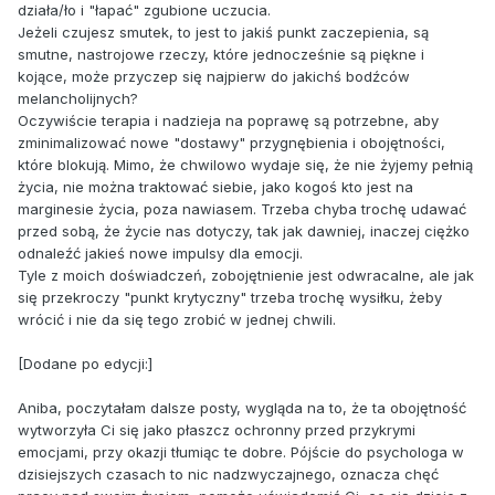
działa/ło i "łapać" zgubione uczucia.
Jeżeli czujesz smutek, to jest to jakiś punkt zaczepienia, są
smutne, nastrojowe rzeczy, które jednocześnie są piękne i
kojące, może przyczep się najpierw do jakichś bodźców
melancholijnych?
Oczywiście terapia i nadzieja na poprawę są potrzebne, aby
zminimalizować nowe "dostawy" przygnębienia i obojętności,
które blokują. Mimo, że chwilowo wydaje się, że nie żyjemy pełnią
życia, nie można traktować siebie, jako kogoś kto jest na
marginesie życia, poza nawiasem. Trzeba chyba trochę udawać
przed sobą, że życie nas dotyczy, tak jak dawniej, inaczej ciężko
odnaleźć jakieś nowe impulsy dla emocji.
Tyle z moich doświadczeń, zobojętnienie jest odwracalne, ale jak
się przekroczy "punkt krytyczny" trzeba trochę wysiłku, żeby
wrócić i nie da się tego zrobić w jednej chwili.
[Dodane po edycji:]
Aniba, poczytałam dalsze posty, wygląda na to, że ta obojętność
wytworzyła Ci się jako płaszcz ochronny przed przykrymi
emocjami, przy okazji tłumiąc te dobre. Pójście do psychologa w
dzisiejszych czasach to nic nadzwyczajnego, oznacza chęć