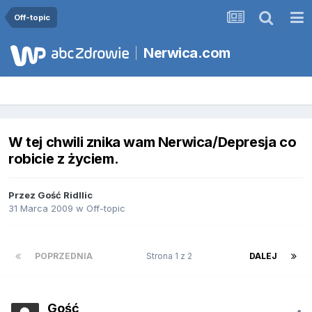
Off-topic
Nerwica.com
W tej chwili znika wam Nerwica/Depresja co
robicie z życiem.
Przez Gość Ridllic
31 Marca 2009
w
Off-topic
POPRZEDNIA
Strona 1 z 2
DALEJ
Gość