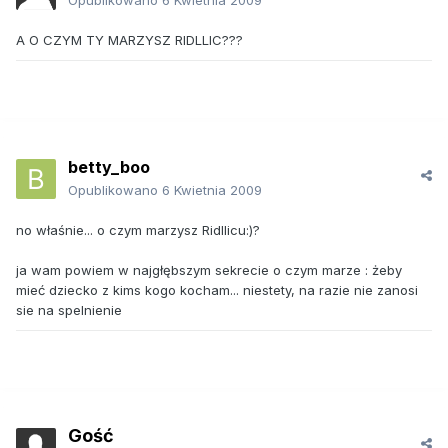
Opublikowano
6 Kwietnia 2009
A O CZYM TY MARZYSZ RIDLLIC???
betty_boo
Opublikowano
6 Kwietnia 2009
no właśnie... o czym marzysz Ridllicu:)?
ja wam powiem w najgłębszym sekrecie o czym marze : żeby
mieć dziecko z kims kogo kocham... niestety, na razie nie zanosi
sie na spelnienie
Gość