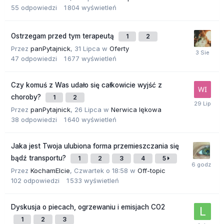
55
odpowiedzi
1 804
wyświetleń
Ostrzegam przed tym terapeutą
1
2
Przez
panPytajnick
,
31 Lipca
w
Oferty
47
odpowiedzi
1 677
wyświetleń
Czy komuś z Was udało się całkowicie wyjść z
choroby?
1
2
Przez
panPytajnick
,
26 Lipca
w
Nerwica lękowa
38
odpowiedzi
1 640
wyświetleń
Jaka jest Twoja ulubiona forma przemieszczania się
bądź transportu?
1
2
3
4
5
Przez
KochamElcie
,
Czwartek o 18:58
w
Off-topic
102
odpowiedzi
1 533
wyświetleń
Dyskusja o piecach, ogrzewaniu i emisjach CO2
1
2
3