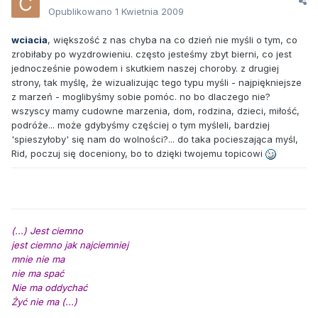
Opublikowano
1 Kwietnia 2009
wciacia
, większość z nas chyba na co dzień nie myśli o tym, co
zrobiłaby po wyzdrowieniu. często jesteśmy zbyt bierni, co jest
jednocześnie powodem i skutkiem naszej choroby. z drugiej
strony, tak myślę, że wizualizując tego typu myśli - najpiękniejsze
z marzeń - moglibyśmy sobie pomóc. no bo dlaczego nie?
wszyscy mamy cudowne marzenia, dom, rodzina, dzieci, miłość,
podróże... może gdybyśmy częściej o tym myśleli, bardziej
'spieszyłoby' się nam do wolności?... do taka pocieszająca myśl,
Rid, poczuj się doceniony, bo to dzięki twojemu topicowi
(...) Jest ciemno
jest ciemno jak najciemniej
mnie nie ma
nie ma spać
Nie ma oddychać
Żyć nie ma (...)