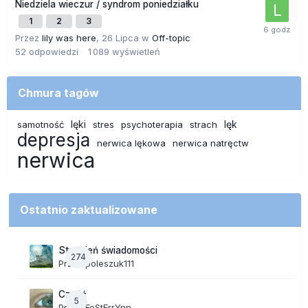
Niedziela wieczur / syndrom poniedziałku
1
2
3
Przez
lily was here
,
26 Lipca
w
Off-topic
52
odpowiedzi
1 089
wyświetleń
Chmura tagów
lęki
lęk
samotność
stres
psychoterapia
strach
depresja
nerwica lękowa
nerwica natręctw
nerwica
Ostatnio zaktualizowane
Strumień świadomości
274
Przez
poleszuk111
Cześć
5
Przez
FeStErrYnn