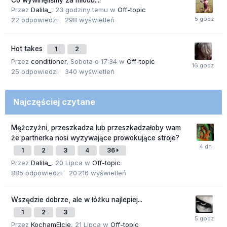
Co wywinęliśmy za młodu...?
Przez
Dalila_
,
23 godziny temu
w
Off-topic
22
odpowiedzi
298
wyświetleń
Hot takes
1
2
Przez
conditioner
,
Sobota o 17:34
w
Off-topic
25
odpowiedzi
340
wyświetleń
Najczęściej czytane
Mężczyźni, przeszkadza lub przeszkadzałoby wam
że partnerka nosi wyzywające prowokujące stroje?
1
2
3
4
36
Przez
Dalila_
,
20 Lipca
w
Off-topic
885
odpowiedzi
20 216
wyświetleń
Wszędzie dobrze, ale w łóżku najlepiej...
1
2
3
Przez
KochamElcie
,
21 Lipca
w
Off-topic