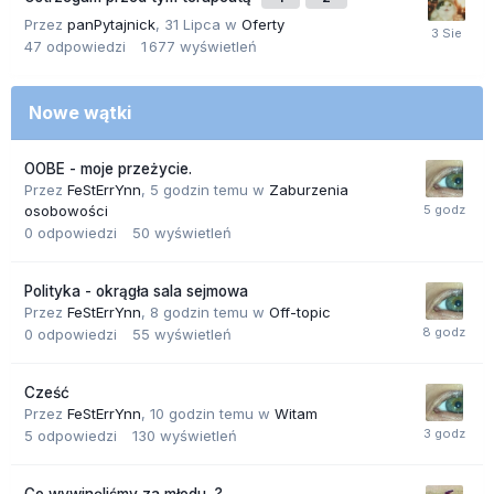
Przez
panPytajnick
,
31 Lipca
w
Oferty
47
odpowiedzi
1 677
wyświetleń
Nowe wątki
OOBE - moje przeżycie.
Przez
FeStErrYnn
,
5 godzin temu
w
Zaburzenia
osobowości
0
odpowiedzi
50
wyświetleń
Polityka - okrągła sala sejmowa
Przez
FeStErrYnn
,
8 godzin temu
w
Off-topic
0
odpowiedzi
55
wyświetleń
Cześć
Przez
FeStErrYnn
,
10 godzin temu
w
Witam
5
odpowiedzi
130
wyświetleń