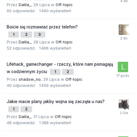
Przez
Dalila_
,
29 Lipca
w
Off-topic
60
odpowiedzi
1 490
wyświetleń
Boicie się rozmawiać przez telefon?
1
2
3
Przez
Dalila_
,
28 Lipca
w
Off-topic
52
odpowiedzi
1 466
wyświetleń
Lifehack, gamechanger - rzeczy, które nam pomagają
w codziennym życiu
1
2
Przez
shadow_no
,
29 Lipca
w
Off-topic
40
odpowiedzi
1 459
wyświetleń
Jakie macie plany jakby wojna się zaczęła u nas?
1
2
Przez
Dalila_
,
31 Lipca
w
Off-topic
48
odpowiedzi
1 388
wyświetleń