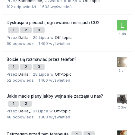
Przez
KochamElcie
,
Czwartek o 18:58
w
Off-topic
102
odpowiedzi
1 533
wyświetleń
Dyskusja o piecach, ogrzewaniu i emisjach CO2
1
2
3
Przez
Dalila_
,
29 Lipca
w
Off-topic
60
odpowiedzi
1 490
wyświetleń
Boicie się rozmawiać przez telefon?
1
2
3
Przez
Dalila_
,
28 Lipca
w
Off-topic
52
odpowiedzi
1 466
wyświetleń
Jakie macie plany jakby wojna się zaczęła u nas?
1
2
Przez
Dalila_
,
31 Lipca
w
Off-topic
48
odpowiedzi
1 388
wyświetleń
Ostrzegam przed tym terapeutą
1
2