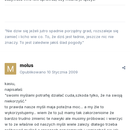
"Nie dziw się jeżeli jutro spadnie porządny grad, rozszaleje się
zamieć i licho wie co. To, że dziś jest ładnie, jeszcze nic nie
znaczy. To jest zaledwie jakiś ślad pogody."
molus
Opublikowano
10 Stycznia 2009
kasiu,
napisałaś:
"swoimi myślami potrafię działać cuda,szkoda tylko, że na swoją
niekorzyść."
to prawda nasze myśli maja poteżna moc... a my żle to
wykorzystujemy... wiem że to już mamy tak zakorzenioine że
bardzo trudno zmienic te nawyki ale musimy próbowac i wierzyc
w to ze właśnie od naszych myśli wiele zalezy. dlatego trzeba