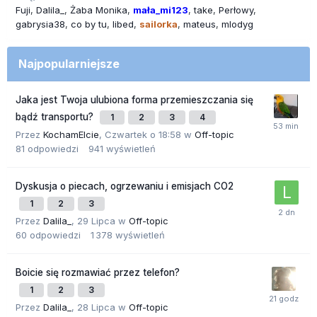
Fuji
Dalila_
Żaba Monika
mała_mi123
take
Perłowy
gabrysia38
co by tu
libed
sailorka
mateus
mlodyg
Najpopularniejsze
Jaka jest Twoja ulubiona forma przemieszczania się
bądź transportu?
1
2
3
4
Przez
KochamElcie
,
Czwartek o 18:58
w
Off-topic
81
odpowiedzi
941
wyświetleń
Dyskusja o piecach, ogrzewaniu i emisjach CO2
1
2
3
Przez
Dalila_
,
29 Lipca
w
Off-topic
60
odpowiedzi
1 378
wyświetleń
Boicie się rozmawiać przez telefon?
1
2
3
Przez
Dalila_
,
28 Lipca
w
Off-topic