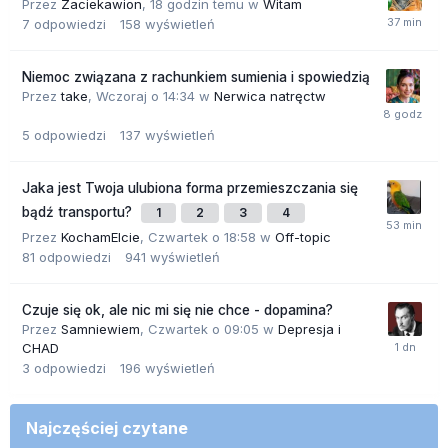
Przez
Zaciekawion
,
18 godzin temu
w
Witam
7
odpowiedzi
158
wyświetleń
Niemoc związana z rachunkiem sumienia i spowiedzią
Przez
take
,
Wczoraj o 14:34
w
Nerwica natręctw
5
odpowiedzi
137
wyświetleń
Jaka jest Twoja ulubiona forma przemieszczania się
bądź transportu?
1
2
3
4
Przez
KochamElcie
,
Czwartek o 18:58
w
Off-topic
81
odpowiedzi
941
wyświetleń
Czuje się ok, ale nic mi się nie chce - dopamina?
Przez
Samniewiem
,
Czwartek o 09:05
w
Depresja i
CHAD
3
odpowiedzi
196
wyświetleń
Najczęściej czytane