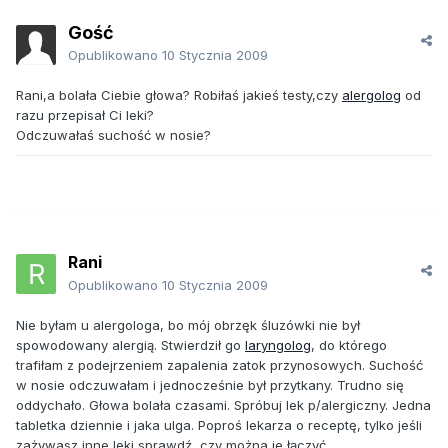
Gość
Opublikowano
10 Stycznia 2009
Rani,a bolała Ciebie głowa? Robiłaś jakieś testy,czy
alergolog
od
razu przepisał Ci leki?
Odczuwałaś suchość w nosie?
Rani
Opublikowano
10 Stycznia 2009
Nie byłam u alergologa, bo mój obrzęk śluzówki nie był
spowodowany alergią. Stwierdził go
laryngolog
, do którego
trafiłam z podejrzeniem zapalenia zatok przynosowych. Suchość
w nosie odczuwałam i jednocześnie był przytkany. Trudno się
oddychało. Głowa bolała czasami. Spróbuj lek p/alergiczny. Jedna
tabletka dziennie i jaka ulga. Poproś lekarza o receptę, tylko jeśli
zażywasz inne leki sprawdź, czy można je łączyć.