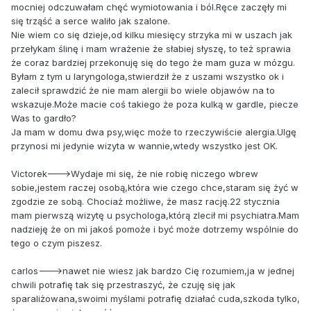
mocniej odczuwałam chęć wymiotowania i ból.Ręce zaczęły mi
się trząść a serce waliło jak szalone.
Nie wiem co się dzieje,od kilku miesięcy strzyka mi w uszach jak
przełykam ślinę i mam wrażenie że słabiej słyszę, to też sprawia
że coraz bardziej przekonuję się do tego że mam guza w mózgu.
Byłam z tym u laryngologa,stwierdził że z uszami wszystko ok i
zalecił sprawdzić że nie mam alergii bo wiele objawów na to
wskazuje.Może macie coś takiego że poza kulką w gardle, piecze
Was to gardło?
Ja mam w domu dwa psy,więc może to rzeczywiście alergia.Ulgę
przynosi mi jedynie wizyta w wannie,wtedy wszystko jest OK.
Victorek--->Wydaje mi się, że nie robię niczego wbrew
sobie,jestem raczej osobą,która wie czego chce,staram się żyć w
zgodzie ze sobą. Chociaż możliwe, że masz rację.22 stycznia
mam pierwszą wizytę u psychologa,którą zlecił mi psychiatra.Mam
nadzieję że on mi jakoś pomoże i być może dotrzemy wspólnie do
tego o czym piszesz.
carlos--->nawet nie wiesz jak bardzo Cię rozumiem,ja w jednej
chwili potrafię tak się przestraszyć, że czuję się jak
sparaliżowana,swoimi myślami potrafię działać cuda,szkoda tylko,