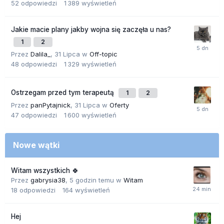
52
odpowiedzi
1 389
wyświetleń
Jakie macie plany jakby wojna się zaczęła u nas?
1
2
Przez
Dalila_
,
31 Lipca
w
Off-topic
48
odpowiedzi
1 329
wyświetleń
Ostrzegam przed tym terapeutą
1
2
Przez
panPytajnick
,
31 Lipca
w
Oferty
47
odpowiedzi
1 600
wyświetleń
Nowe wątki
Witam wszystkich 🍀
Przez
gabrysia38
,
5 godzin temu
w
Witam
18
odpowiedzi
164
wyświetleń
Hej