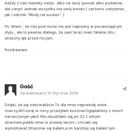
Każdy z nas niestety cierpi.. albo na swój sposób albo podobnie
ale cierpi! Jednak wszystko ma swój koniec:) zarówno cierpienie,
jak i odcinki "Mody na suckes" :)
Ps. Wiem , że mój post może nie jest napisany w pocieszającym
stylu , ale to pewnie dlatego, że sam teraz mam fatalne dni i
straszny lęk przed niczym..
Pozdrawiam.
Gość
Opublikowano
10 Stycznia 2009
Dzięki, że się odezwaliście.To dla mnie naprawdę wiele
znaczy.WCzoraj w nocy przeżyłam koszmar.Oglądaliśmy z moich
narzeczonym jakiś film,obudziłam się po 23 z silnym
strachem,piekło mnie w prawej skroni i chciało się
wymiotować.Strasznie się bałam,a im bardziej się bałam tym