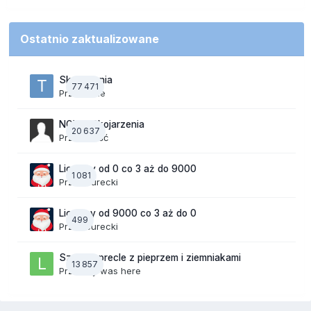
Ostatnio zaktualizowane
Skojarzenia
77 471
Przez
tede
NOWE Skojarzenia
20 637
Przez Gość
Liczymy od 0 co 3 aż do 9000
1 081
Przez
Jurecki
Liczymy od 9000 co 3 aż do 0
499
Przez
Jurecki
Szalone precle z pieprzem i ziemniakami
13 857
Przez
lily was here