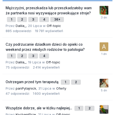
Mężczyźni, przeszkadza lub przeszkadzałoby wam
że partnerka nosi wyzywające prowokujące stroje?
1
2
3
4
36
Przez
Dalila_
,
20 Lipca
w
Off-topic
885
odpowiedzi
19 781
wyświetleń
Czy podrzucanie dziadkom dzieci do opieki co
weekend przez młodych rodziców to patologia?
1
2
3
4
Przez
Dalila_
,
19 Lipca
w
Off-topic
75
odpowiedzi
2 414
wyświetleń
Ostrzegam przed tym terapeutą
1
2
Przez
panPytajnick
,
31 Lipca
w
Oferty
47
odpowiedzi
1 600
wyświetleń
Wszędzie dobrze, ale w łóżku najlepiej...
1
2
Przez
KochamElcie
,
21 Lipca
w
Off-topic