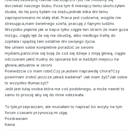
doczekać naszego ślubu. Poza tym 6 miesięcy temu skończyłam
studia, do tej pory byłam na stażu,jednak kilka dni temu
zaproponowano mi stały etat. Praca jest cudowna, wogóle nie
stresująca,mam świetnego szefa, pracuję z fajnymi ludźmi.
Wszystko pięknie jak w bajce tylko ciągle ten strach że mam guza
mózgu, ciągły lęk że się nie obudzę, albo niedługo trafię do
szpitala i spędzę tam ostatnie dni swojego życia.
Nie umiem sobie kompletnie poradzić ze swoimi
myślami,panicznie się boję że coś się dzieje z moją głową, ciągle
odczuwam jakiś trudny do opisania ból w każdym miejscu na
głowie,aktualnie w skroni.
Powiedzcie co mam robić.Czy ja jestem naprawdę chora?Czy
powinnam zrobić jeszcze jakieś badania? Jak mam żyć?Jak sobie
to wszystko tłumaczyć?
Jeśli jest tutaj osoba która ma coś podobnego, a może nawet to
samo to proszę aby się do mnie odezwała.
To tyle,przepraszam, ale musiałam to napisać bo wizyty na tym
forum czasami przynoszą mi ulgę.
Pozdrawiam
Kasia