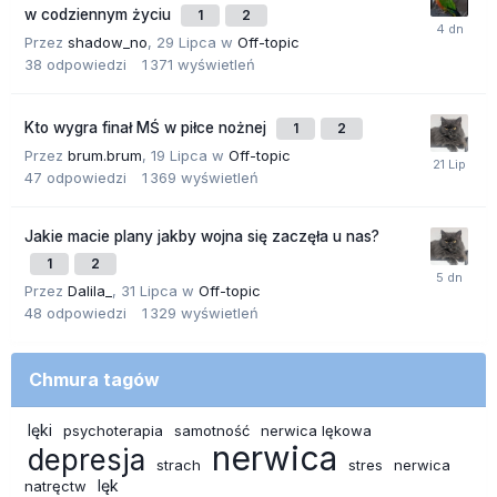
w codziennym życiu
1
2
Przez
shadow_no
,
29 Lipca
w
Off-topic
38
odpowiedzi
1 371
wyświetleń
Kto wygra finał MŚ w piłce nożnej
1
2
Przez
brum.brum
,
19 Lipca
w
Off-topic
47
odpowiedzi
1 369
wyświetleń
Jakie macie plany jakby wojna się zaczęła u nas?
1
2
Przez
Dalila_
,
31 Lipca
w
Off-topic
48
odpowiedzi
1 329
wyświetleń
Chmura tagów
lęki
psychoterapia
samotność
nerwica lękowa
nerwica
depresja
strach
stres
nerwica
lęk
natręctw