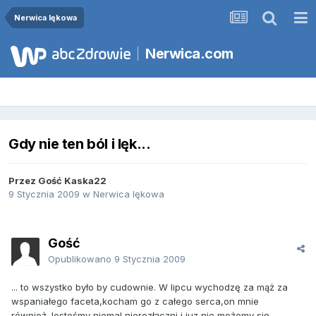
Nerwica lękowa
Nerwica.com
Gdy nie ten ból i lęk...
Przez Gość Kaska22
9 Stycznia 2009
w
Nerwica lękowa
Gość
Opublikowano
9 Stycznia 2009
... to wszystko było by cudownie. W lipcu wychodzę za mąż za
wspaniałego faceta,kocham go z całego serca,on mnie
również.Jesteśmy niemal nierozłączni i juz nie możemy się