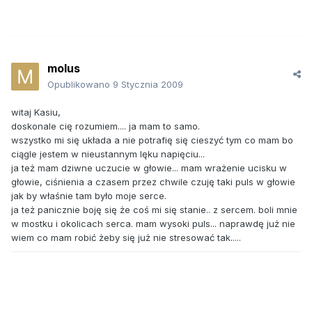
molus
Opublikowano
9 Stycznia 2009
witaj Kasiu,
doskonale cię rozumiem.... ja mam to samo.
wszystko mi się układa a nie potrafię się cieszyć tym co mam bo
ciągle jestem w nieustannym lęku napięciu...
ja też mam dziwne uczucie w głowie... mam wrażenie ucisku w
głowie, ciśnienia a czasem przez chwile czuję taki puls w głowie
jak by właśnie tam było moje serce.
ja też panicznie boję się że coś mi się stanie.. z sercem. boli mnie
w mostku i okolicach serca. mam wysoki puls... naprawdę już nie
wiem co mam robić żeby się już nie stresować tak.....