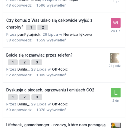
48
odpowiedzi
1 596
wyświetleń
Czy komuś z Was udało się całkowicie wyjść z
choroby?
1
2
Przez
panPytajnick
,
26 Lipca
w
Nerwica lękowa
38
odpowiedzi
1 559
wyświetleń
Boicie się rozmawiać przez telefon?
1
2
3
Przez
Dalila_
,
28 Lipca
w
Off-topic
52
odpowiedzi
1 389
wyświetleń
Dyskusja o piecach, ogrzewaniu i emisjach CO2
1
2
3
Przez
Dalila_
,
29 Lipca
w
Off-topic
60
odpowiedzi
1 378
wyświetleń
Lifehack, gamechanger - rzeczy, które nam pomagają