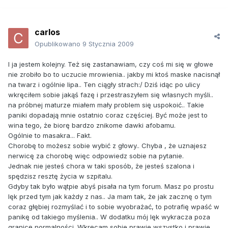
carlos
Opublikowano
9 Stycznia 2009
I ja jestem kolejny. Też się zastanawiam, czy coś mi się w głowe
nie zrobiło bo to uczucie mrowienia.. jakby mi ktoś maske nacisnął
na twarz i ogólnie lipa.. Ten ciągły strach:/ Dziś idąc po ulicy
wkręciłem sobie jakąś fazę i przestraszyłem się własnych myśli..
na próbnej maturze miałem mały problem się uspokoić.. Takie
paniki dopadają mnie ostatnio coraz częściej. Być może jest to
wina tego, że biorę bardzo znikome dawki afobamu.
Ogólnie to masakra... Fakt.
Chorobę to możesz sobie wybić z głowy.. Chyba , że uznajesz
nerwicę za chorobę więc odpowiedz sobie na pytanie.
Jednak nie jesteś chora w taki sposób, że jesteś szalona i
spędzisz resztę życia w szpitalu.
Gdyby tak było wątpie abyś pisała na tym forum. Masz po prostu
lęk przed tym jak każdy z nas.. Ja mam tak, że jak zacznę o tym
coraz głębiej rozmyślać i to sobie wyobrażać, to potrafię wpaść w
panikę od takiego myślenia.. W dodatku mój lęk wykracza poza
granicę normalności. Wkręcam sobie prawie wszystko i prawie