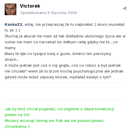
Victorek
Opublikowano
9 Stycznia 2009
Kaska22
, witaj, nie przepraszaj że tu napisałaś :) skoro musiałaś
to ok :) :)
Słuchaj ja akurat nie mam aż tak dokładnie ułożonego życia ale w
sumie nie mam co narzekać bo dałbym radę gdyby nie to....co
mamy.
Masz te lęki co tysiące tutaj o guzie, śmierci ten parszywy
strach...
A może jednak jest coś o cię gnębi, coś co robisz a byś jednak
nie chciała? wiem że to brzmi trochę psychologicznie ale jednak
gdzieś może leżeć zepsuty klocek, myślałaś kiedyś o tym?
Jak by ktoś chciał pogadać, szczególnie o depersonalizacji
jestem na GG
Możesz wcisnąć świnię we frak ale nie powstrzymasz
chrumkania :)