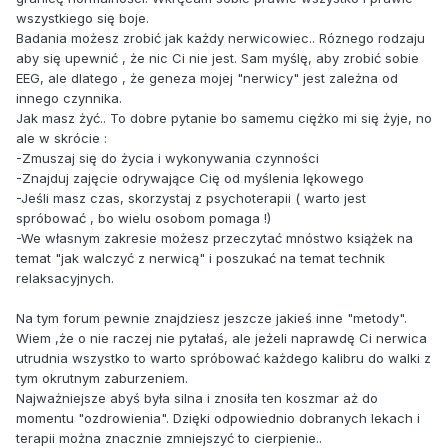
wszystkiego się boje.
Badania możesz zrobić jak każdy nerwicowiec.. Róznego rodzaju
aby się upewnić , że nic Ci nie jest. Sam myślę, aby zrobić sobie
EEG, ale dlatego , że geneza mojej "nerwicy" jest zależna od
innego czynnika.
Jak masz żyć.. To dobre pytanie bo samemu ciężko mi się żyje, no
ale w skrócie :
-Zmuszaj się do życia i wykonywania czynności
-Znajduj zajęcie odrywające Cię od myślenia lękowego
-Jeśli masz czas, skorzystaj z psychoterapii ( warto jest
spróbować , bo wielu osobom pomaga !)
-We własnym zakresie możesz przeczytać mnóstwo książek na
temat "jak walczyć z nerwicą" i poszukać na temat technik
relaksacyjnych.
Na tym forum pewnie znajdziesz jeszcze jakieś inne "metody".
Wiem ,że o nie raczej nie pytałaś, ale jeżeli naprawdę Ci nerwica
utrudnia wszystko to warto spróbować każdego kalibru do walki z
tym okrutnym zaburzeniem.
Najważniejsze abyś była silna i znosiła ten koszmar aż do
momentu "ozdrowienia". Dzięki odpowiednio dobranych lekach i
terapii można znacznie zmniejszyć to cierpienie..