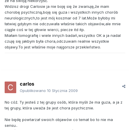
że na swoją niekorzyść.
Widzisz drogi Carlosie ja nie boję się że zwariuję,że mam
chorobę psychiczną,boję się guza i wszystkich innych chorób
neurologicznych,to jest mój koszmar od 7 lat.Może byłoby mi
łatwiej gdybym nie odczuwała właśnie takich objawów,ale mnie
ciągle coś w tej głowie wierci, piecze itd itp.
Miałam tomografię i wiele innych badań,wszystko OK a ja nadal
czuję się jakbym była chora,odczuwam realnie wszystkie
objawy.To jest właśnie moje najgorsze przekleństwo.
carlos
Opublikowano
10 Stycznia 2009
No cóż. Ty jesteś z tej grupy osób, która myśli że ma guza, a ja z
tej grupy, która uważa że jest chora psychicznie.
Nie będę powtarzał swoich objawów co temat bo to nie ma
sensu..