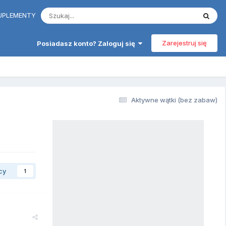
 SUPLEMENTY
Zarejestruj się
Posiadasz konto? Zaloguj się
Aktywne wątki (bez zabaw)
cy
1