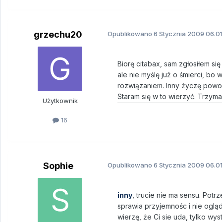
grzechu20
Opublikowano
6 Stycznia 2009
06.01
Biorę citabax, sam zgłosiłem si
ale nie myślę już o śmierci, bo 
rozwiązaniem. Inny życzę powo
Staram się w to wierzyć. Trzym
Użytkownik
16
Sophie
Opublikowano
6 Stycznia 2009
06.01
inny
, trucie nie ma sensu. Potrz
sprawia przyjemnośc i nie ogląd
wierzę, że Ci sie uda, tylko wy