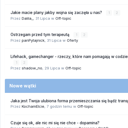
Jakie macie plany jakby wojna się zaczęła u nas?
1
2
Przez
Dalila_
,
31 Lipca
w
Off-topic
Ostrzegam przed tym terapeutą
1
2
Przez
panPytajnick
,
31 Lipca
w
Oferty
Lifehack, gamechanger - rzeczy, które nam pomagają w codzi
1
2
Przez
shadow_no
,
29 Lipca
w
Off-topic
Nowe wątki
Jaka jest Twoja ulubiona forma przemieszczania się bądź trans
Przez
KochamElcie
,
7 godzin temu
w
Off-topic
Czuje się ok, ale nic mi się nie chce - dopamina?