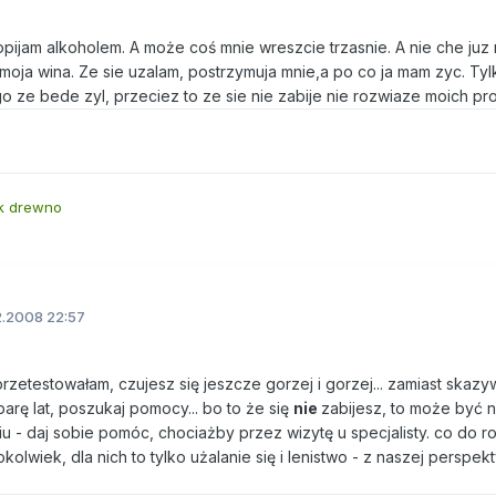
 popijam alkoholem. A może coś mnie wreszcie trzasnie. A nie che ju
 moja wina. Ze sie uzalam, postrzymuja mnie,a po co ja mam zyc. Ty
ego ze bede zyl, przeciez to ze sie nie zabije nie rozwiaze moich pr
ek drewno
2.2008 22:57
.. przetestowałam, czujesz się jeszcze gorzej i gorzej... zamiast skaz
arę lat, poszukaj pomocy... bo to że się
nie
zabijesz, to może być 
u - daj sobie pomóc, chociażby przez wizytę u specjalisty. co do ro
olwiek, dla nich to tylko użalanie się i lenistwo - z naszej perspek