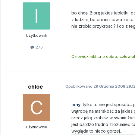
bo chcę. Biorę jakies tabletki,
z ludzmi, bo oni mi mowia ze to
nie zrobic przykrosci? I co z t
Użytkownik
276
Człowiek nikt....no dobra, człowi
chloe
Opublikowano
29 Grudnia 2008
29.1
inny
, tylko to nie jest sposób.
wątrobę na marskość za jakieś p
rzecz jaką zrobisz w swoim życi
jest bardzo trudno zrozumieć cok
Użytkownik
wygląda to nieco gorzej...