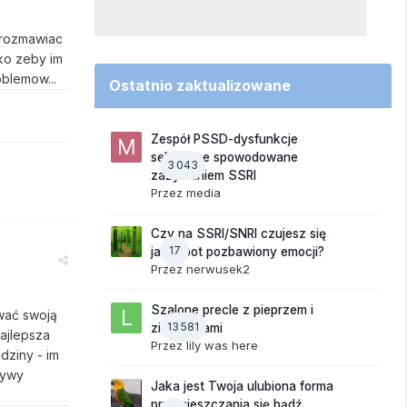
z rozmawiac
lko zeby im
oblemow...
Ostatnio zaktualizowane
Zespół PSSD-dysfunkcje
seksualne spowodowane
3 043
zażywaniem SSRI
Przez
media
Czy na SSRI/SNRI czujesz się
17
jak robot pozbawiony emocji?
Przez
nerwusek2
Szalone precle z pieprzem i
ywać swoją
13 581
ziemniakami
najlepsza
Przez
lily was here
dziny - im
tywy
Jaka jest Twoja ulubiona forma
przemieszczania się bądź