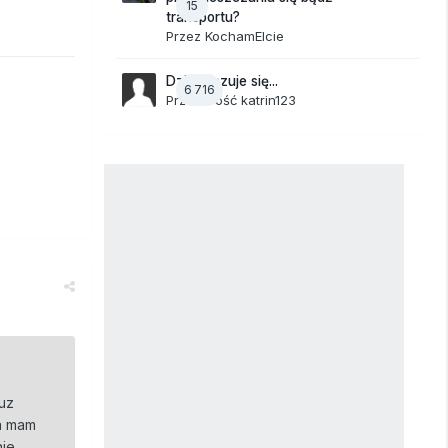
15
transportu?
Przez
KochamElcie
Dzisiaj czuje się...
6 716
Przez Gość katrin123
juz
ja mam
nie