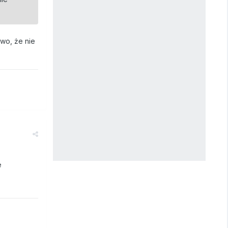
wo, że nie
e