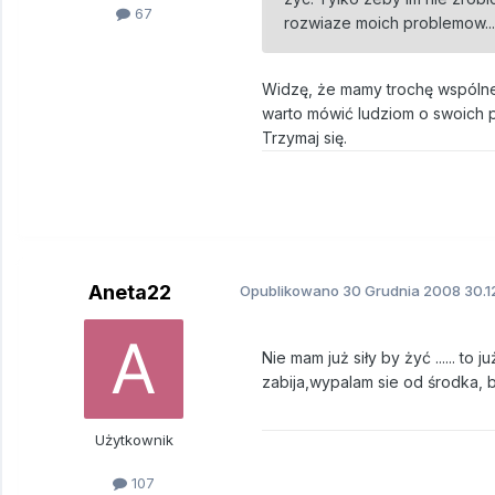
67
rozwiaze moich problemow...
Widzę, że mamy trochę wspólneg
warto mówić ludziom o swoich pr
Trzymaj się.
Aneta22
Opublikowano
30 Grudnia 2008
30.1
Nie mam już siły by żyć ...... to 
zabija,wypalam sie od środka, bi
Użytkownik
107