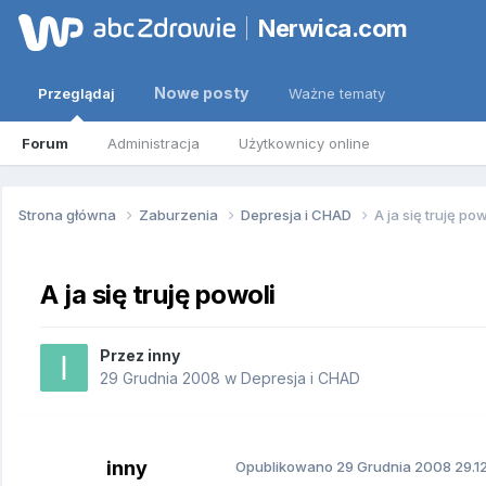
Nerwica.com
Nowe posty
Przeglądaj
Ważne tematy
Forum
Administracja
Użytkownicy online
Strona główna
Zaburzenia
Depresja i CHAD
A ja się truję pow
A ja się truję powoli
Przez
inny
29 Grudnia 2008
w
Depresja i CHAD
inny
Opublikowano
29 Grudnia 2008
29.1