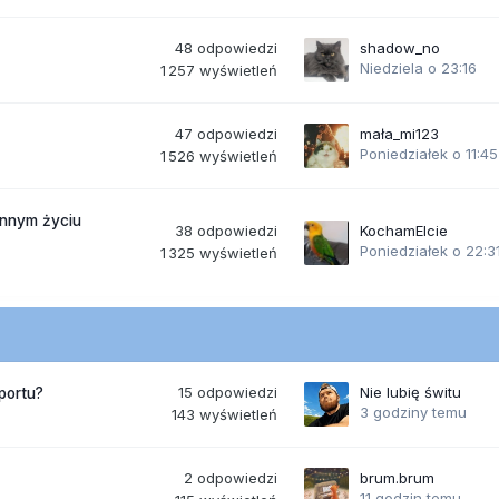
48
odpowiedzi
shadow_no
Niedziela o 23:16
1 257
wyświetleń
47
odpowiedzi
mała_mi123
Poniedziałek o 11:45
1 526
wyświetleń
ennym życiu
38
odpowiedzi
KochamElcie
Poniedziałek o 22:3
1 325
wyświetleń
15
odpowiedzi
Nie lubię świtu
portu?
3 godziny temu
143
wyświetleń
2
odpowiedzi
brum.brum
11 godzin temu