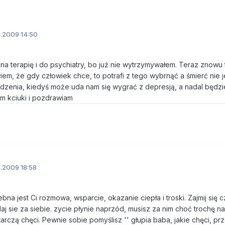
.2009 14:50
ę na terapię i do psychiatry, bo już nie wytrzymywałem. Teraz znowu
wiem, że gdy człowiek chce, to potrafi z tego wybrnąć a śmierć nie j
dzenia, kiedyś może uda nam się wygrać z depresją, a nadal będzi
am kciuki i pozdrawiam
.2009 18:58
ebna jest Ci rozmowa, wsparcie, okazanie ciepła i troski. Zajmij się 
aj sie za siebie. zycie płynie naprzód, musisz za nim choć trochę n
starczą chęci. Pewnie sobie pomyślisz '' głupia baba, jakie chęci, p