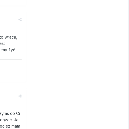
 to wraca,
est
emy żyć.
czymś co Ci
adążać. Ja
rzeciez mam