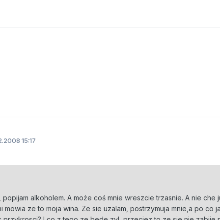
2.2008 15:17
ki, popijam alkoholem. A może coś mnie wreszcie trzasnie. A nie che 
i mowia ze to moja wina. Ze sie uzalam, postrzymuja mnie,a po co 
 przykrosci? I co z tego ze bede zyl, przeciez to ze sie nie zabije 