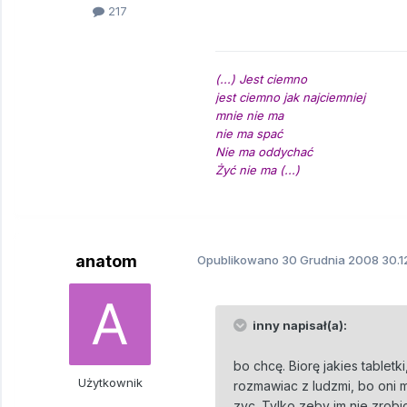
217
(...) Jest ciemno
jest ciemno jak najciemniej
mnie nie ma
nie ma spać
Nie ma oddychać
Żyć nie ma (...)
anatom
Opublikowano
30 Grudnia 2008
30.1
inny napisał(a):
bo chcę. Biorę jakies tablet
Użytkownik
rozmawiac z ludzmi, bo oni m
zyc. Tylko zeby im nie zrobic