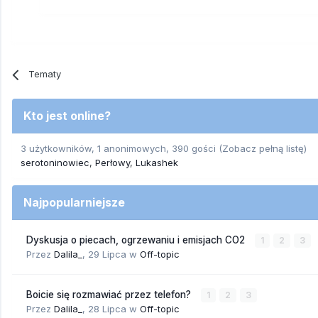
Tematy
Kto jest online?
3 użytkowników, 1 anonimowych, 390 gości
(Zobacz pełną listę)
serotoninowiec
Perłowy
Lukashek
Najpopularniejsze
Dyskusja o piecach, ogrzewaniu i emisjach CO2
1
2
3
Przez
Dalila_
,
29 Lipca
w
Off-topic
Boicie się rozmawiać przez telefon?
1
2
3
Przez
Dalila_
,
28 Lipca
w
Off-topic