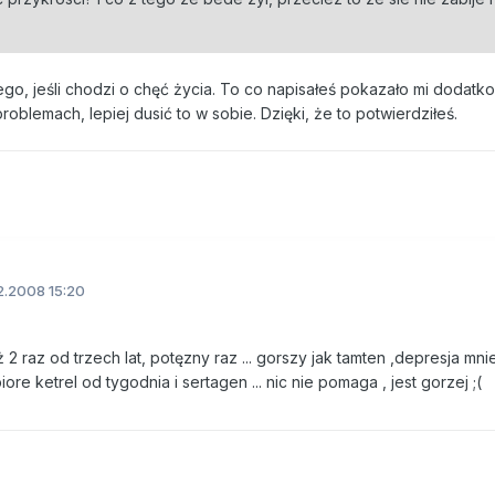
o, jeśli chodzi o chęć życia. To co napisałeś pokazało mi dodatko
oblemach, lepiej dusić to w sobie. Dzięki, że to potwierdziłeś.
2.2008 15:20
już 2 raz od trzech lat, potęzny raz ... gorszy jak tamten ,depresja mni
ore ketrel od tygodnia i sertagen ... nic nie pomaga , jest gorzej ;(