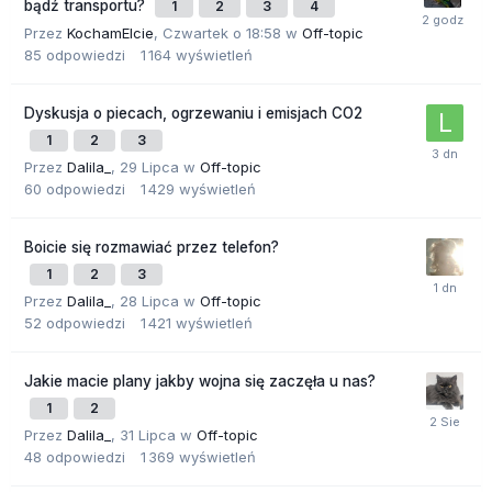
bądź transportu?
1
2
3
4
Przez
KochamElcie
,
Czwartek o 18:58
w
Off-topic
85
odpowiedzi
1 164
wyświetleń
Dyskusja o piecach, ogrzewaniu i emisjach CO2
1
2
3
Przez
Dalila_
,
29 Lipca
w
Off-topic
60
odpowiedzi
1 429
wyświetleń
Boicie się rozmawiać przez telefon?
1
2
3
Przez
Dalila_
,
28 Lipca
w
Off-topic
52
odpowiedzi
1 421
wyświetleń
Jakie macie plany jakby wojna się zaczęła u nas?
1
2
Przez
Dalila_
,
31 Lipca
w
Off-topic
48
odpowiedzi
1 369
wyświetleń