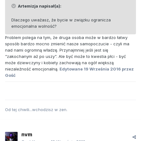
Artemizja napisał(a):
Dlaczego uważasz, że bycie w związku ogranicza
emocjonalna wolność?
Problem polega na tym, że druga osoba może w bardzo łatwy
sposób bardzo mocno zmienić nasze samopoczucie - czyli ma
nad nami ogromną władzę. Przynajmniej jeśli jest się
"zakochanym aż po uszy". Ale być może to kwestia płci - być
może dziewczyny i kobiety zachowają na ogół większą
niezależność emocjonalną.
Edytowane
19 Września 2016
przez
Gość
Od tej chwili...wchodzisz w zen.
nvm