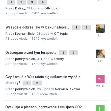
1
2
3
4
Przez
Dalila_
,
19 Lipca
w
Off-topic
75
odpowiedzi
2 451
wyświetleń
Wszędzie dobrze, ale w łóżku najlepiej...
1
2
Przez
KochamElcie
,
21 Lipca
w
Off-topic
48
odpowiedzi
1 640
wyświetleń
Ostrzegam przed tym terapeutą
1
2
Przez
panPytajnick
,
31 Lipca
w
Oferty
47
odpowiedzi
1 630
wyświetleń
Czy komuś z Was udało się całkowicie wyjść z
choroby?
1
2
Przez
panPytajnick
,
26 Lipca
w
Nerwica lękowa
38
odpowiedzi
1 591
wyświetleń
Dyskusja o piecach, ogrzewaniu i emisjach CO2