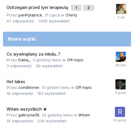
Ostrzegam przed tym terapeutą
1
2
Przez
panPytajnick
,
31 Lipca
w
Oferty
47
odpowiedzi
1 630
wyświetleń
Nowe wątki
Co wywinęliśmy za młodu...?
Przez
Dalila_
,
3 godziny temu
w
Off-topic
3
odpowiedzi
60
wyświetleń
Hot takes
Przez
conditioner
,
13 godzin temu
w
Off-topic
16
odpowiedzi
162
wyświetleń
Witam wszystkich 🍀
Przez
gabrysia38
,
22 godziny temu
w
Witam
19
odpowiedzi
236
wyświetleń