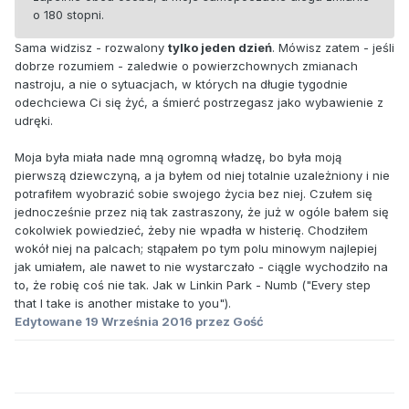
o 180 stopni.
Sama widzisz - rozwalony
tylko jeden dzień
. Mówisz zatem - jeśli
dobrze rozumiem - zaledwie o powierzchownych zmianach
nastroju, a nie o sytuacjach, w których na długie tygodnie
odechciewa Ci się żyć, a śmierć postrzegasz jako wybawienie z
udręki.
Moja była miała nade mną ogromną władzę, bo była moją
pierwszą dziewczyną, a ja byłem od niej totalnie uzależniony i nie
potrafiłem wyobrazić sobie swojego życia bez niej. Czułem się
jednocześnie przez nią tak zastraszony, że już w ogóle bałem się
cokolwiek powiedzieć, żeby nie wpadła w histerię. Chodziłem
wokół niej na palcach; stąpałem po tym polu minowym najlepiej
jak umiałem, ale nawet to nie wystarczało - ciągle wychodziło na
to, że robię coś nie tak. Jak w Linkin Park - Numb ("Every step
that I take is another mistake to you").
Edytowane
19 Września 2016
przez Gość