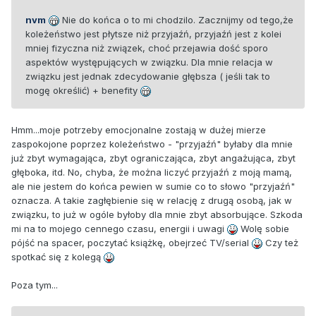
nvm
Nie do końca o to mi chodzilo. Zacznijmy od tego,że
koleżeństwo jest płytsze niż przyjaźń, przyjaźń jest z kolei
mniej fizyczna niż związek, choć przejawia dość sporo
aspektów występujących w związku. Dla mnie relacja w
związku jest jednak zdecydowanie głębsza ( jeśli tak to
mogę określić) + benefity
Hmm...moje potrzeby emocjonalne zostają w dużej mierze
zaspokojone poprzez koleżeństwo - "przyjaźń" byłaby dla mnie
już zbyt wymagająca, zbyt ograniczająca, zbyt angażująca, zbyt
głęboka, itd. No, chyba, że można liczyć przyjaźń z moją mamą,
ale nie jestem do końca pewien w sumie co to słowo "przyjaźń"
oznacza. A takie zagłębienie się w relację z drugą osobą, jak w
związku, to już w ogóle byłoby dla mnie zbyt absorbujące. Szkoda
mi na to mojego cennego czasu, energii i uwagi
Wolę sobie
pójść na spacer, poczytać książkę, obejrzeć TV/serial
Czy też
spotkać się z kolegą
Poza tym...