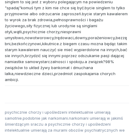
singlem to się jest z wyboru polegającym na powiedzeniu
"spadaj"komuś tym z kim nie chce się być.bycie singlem to tylko
przyjmownie albo odrzucanie zaproszeń.bycie starym kawalerem
to wyrok za brak zdrowia,pełnosprawności i bagażu
życiowego,siły fizycznej lub urody.nie są singlami
otyli,wątli,psychicznie chorzy,niesprawni
umysłowo,nowotworowcy,trędowaci,downy,porażeniowcy,bezzę
bni,bezkończynowi,kikutnice.z biegem czasu mozna będąc takim
starym kawalerem nauczyć sie mieć wypierdolone na innych,bać
sie innych,brzydzić się innymi poprzez odszukanie pasji dającej
namiastke samowystarczalnosci i spokoju.a związek?98%
związków to układ żywy bankomat i dmuchana
lalka,niewdzieczne dzieci,przedmiot zaspokajania chorych
ambicji.
psychicznie chorzy i upośledzeni intelektualnie umierają
samotnie.podobnie jak narkomani.narkomani umierają w jakimś
śmierdzącym sraczu a psychicznie chorzy i upośledzeni
intelektualnie umierają za murami obozów psychiatrycznych we