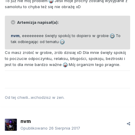
To już nie mój problem
Jeśli moje prochy zostaną wysypane z
samolotu to chyba też się nie obrażę xD
Artemizja napisał(a):
nvm
, eeeeeeeee święty spokój to dopiero w grobie
To
tak odbiegając od tematu
Co masz zrobić w grobie, zrób dzisiaj xD Dla mnie święty spokój
to poczucie odpoczynku, relaksu, błogości, spokoju, beztroski i
jest to dla mnie bardzo ważne
Mój organizm tego pragnie.
Od tej chwili...wchodzisz w zen.
nvm
Opublikowano
26 Sierpnia 2017