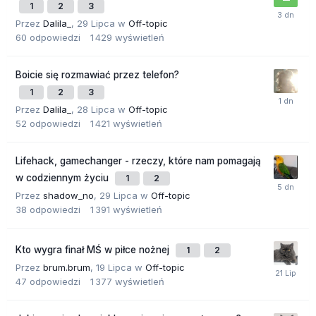
1
2
3
Przez
Dalila_
,
29 Lipca
w
Off-topic
60
odpowiedzi
1 429
wyświetleń
Boicie się rozmawiać przez telefon?
1
2
3
Przez
Dalila_
,
28 Lipca
w
Off-topic
52
odpowiedzi
1 421
wyświetleń
Lifehack, gamechanger - rzeczy, które nam pomagają
w codziennym życiu
1
2
Przez
shadow_no
,
29 Lipca
w
Off-topic
38
odpowiedzi
1 391
wyświetleń
Kto wygra finał MŚ w piłce nożnej
1
2
Przez
brum.brum
,
19 Lipca
w
Off-topic
47
odpowiedzi
1 377
wyświetleń