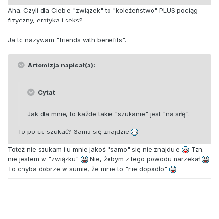
Aha. Czyli dla Ciebie "związek" to "koleżeństwo" PLUS pociąg
fizyczny, erotyka i seks?
Ja to nazywam "friends with benefits".
Artemizja napisał(a):
Cytat
Jak dla mnie, to każde takie "szukanie" jest "na siłę".
To po co szukać? Samo się znajdzie
Toteż nie szukam i u mnie jakoś "samo" się nie znajduje
Tzn.
nie jestem w "związku"
Nie, żebym z tego powodu narzekał
To chyba dobrze w sumie, że mnie to "nie dopadło"