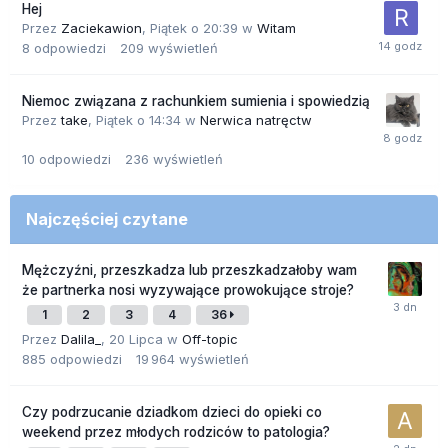
Hej
Przez
Zaciekawion
,
Piątek o 20:39
w
Witam
8
odpowiedzi
209
wyświetleń
Niemoc związana z rachunkiem sumienia i spowiedzią
Przez
take
,
Piątek o 14:34
w
Nerwica natręctw
10
odpowiedzi
236
wyświetleń
Najczęściej czytane
Mężczyźni, przeszkadza lub przeszkadzałoby wam
że partnerka nosi wyzywające prowokujące stroje?
1
2
3
4
36
Przez
Dalila_
,
20 Lipca
w
Off-topic
885
odpowiedzi
19 964
wyświetleń
Czy podrzucanie dziadkom dzieci do opieki co
weekend przez młodych rodziców to patologia?