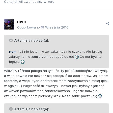
Od tej chwili...wchodzisz w zen.
nvm
Opublikowano
19 Września 2016
Artemizja napisał(a):
nvm
, też nie jestem w związku i tez nie szukam. Ale jak się
zdarzy, to nie zamierzam odtrącać uczuć
Co ma być, to
będzie
Widzisz, różnica polega na tym, że Ty jesteś kobietą/dziewczyną,
a więc pewnie nie możesz się odpędzić od adoratorów. Ja jestem
facetem, a więc i tych adoratorek mam zdecydowanie mniej (jeśli
w ogóle) ;-) Większość dziewczyn - nawet jeśli byłaby z jakichś
dziwnych powodów mną zainteresowana - będzie naiwnie
czekać, aż wykonam pierwszy krok. No to sobie poczekają
Artemizja napisał(a):