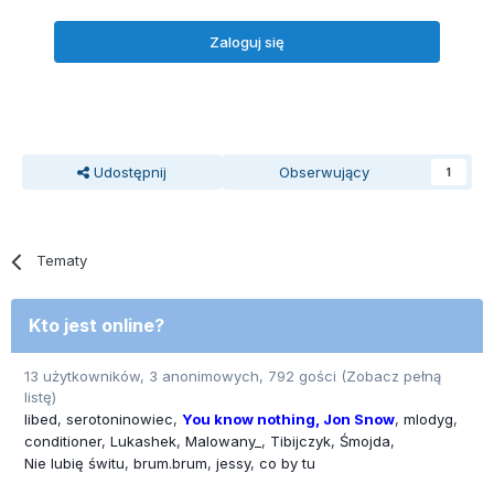
Zaloguj się
Udostępnij
Obserwujący
1
Tematy
Kto jest online?
13 użytkowników, 3 anonimowych, 792 gości
(Zobacz pełną
listę)
libed
serotoninowiec
You know nothing, Jon Snow
mlodyg
conditioner
Lukashek
Malowany_
Tibijczyk
Śmojda
Nie lubię świtu
brum.brum
jessy
co by tu