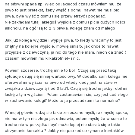
na siłowni spada itp. Więc od jakiegoś czasu mówiłem mu, że
piwo to jest pretekst, żeby wyjść z domu, nawet nie musi pic
piwa, byle wyjść z domu i się przewietrzyć i pogadać.
Nie zakładam tutaj jakiegoś wyjścia z domu i picia dużych ilości
alkoholu, na ogół są to 2-3 piwka. Kolegę znam od małego
Jak już kolega wyjdzie i wypije piwa, to kiedy wracamy to jest
chętny na kolejne wyjście, mówię smiało, jak chce to nawet
przyjdzie z dziewczyną, ja nic do tego nie mam, niech da znać (
czasem mówiłem mu kilkakrotnie)- i nic.
Powiem szczerze, trochę mnie to boli. Czuję się przez taką
sytuacje czuję się mniej wartościowy. W dodatku sam kolega nie
oferował mi wyjścia na piwo od wtedy kiedy jest na stałe w
związku z dziewczyną ( od 3 lat?). Czuję się troche jakby robił mi
łaskę z tym wyjściem. Potem zastanawiam sie, czy jest coś złego
w zachowaniu kolegi? Może to ja przesadzam i to normalne?
W mojej głowie rodzą sie takie zmieszane myśli, raz myślę spoko,
nie ma w tym nic złego jak odmawia, potem myślę że w sumie to
troche nie w porządku i być może lepiej nie starać się o takie
utrzymanie kontaktu ? Jakby nie patrzeć utrzymanie kontaktów