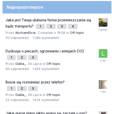
Najpopularniejsze
Jaka jest Twoja ulubiona forma przemieszczania się
bądź transportu?
1
2
3
4
Przez
KochamElcie
,
Czwartek o 18:58
w
Off-topic
93
odpowiedzi
1 280
wyświetleń
Dyskusja o piecach, ogrzewaniu i emisjach CO2
1
2
3
Przez
Dalila_
,
29 Lipca
w
Off-topic
60
odpowiedzi
1 464
wyświetleń
Boicie się rozmawiać przez telefon?
1
2
3
Przez
Dalila_
,
28 Lipca
w
Off-topic
52
odpowiedzi
1 434
wyświetleń
Jakie macie plany jakby wojna się zaczęła u nas?