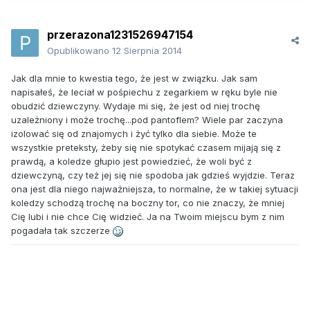
przerazona1231526947154
Opublikowano
12 Sierpnia 2014
Jak dla mnie to kwestia tego, że jest w związku. Jak sam
napisałeś, że leciał w pośpiechu z zegarkiem w ręku byle nie
obudzić dziewczyny. Wydaje mi się, że jest od niej trochę
uzależniony i może trochę...pod pantoflem? Wiele par zaczyna
izolować się od znajomych i żyć tylko dla siebie. Może te
wszystkie preteksty, żeby się nie spotykać czasem mijają się z
prawdą, a koledze głupio jest powiedzieć, że woli być z
dziewczyną, czy też jej się nie spodoba jak gdzieś wyjdzie. Teraz
ona jest dla niego najważniejsza, to normalne, że w takiej sytuacji
koledzy schodzą trochę na boczny tor, co nie znaczy, że mniej
Cię lubi i nie chce Cię widzieć. Ja na Twoim miejscu bym z nim
pogadała tak szczerze