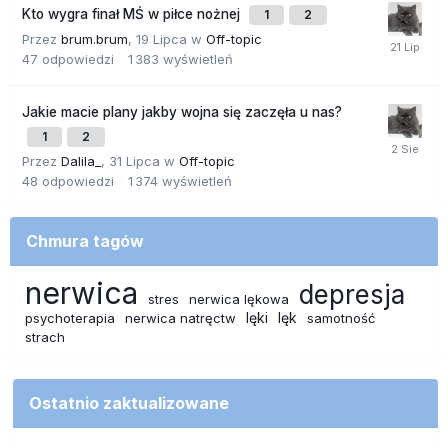
Kto wygra finał MŚ w piłce nożnej
1
2
Przez
brum.brum
,
19 Lipca
w
Off-topic
47
odpowiedzi
1 383
wyświetleń
Jakie macie plany jakby wojna się zaczęła u nas?
1
2
Przez
Dalila_
,
31 Lipca
w
Off-topic
48
odpowiedzi
1 374
wyświetleń
Chmura tagów
nerwica
depresja
stres
nerwica lękowa
lęki
lęk
psychoterapia
nerwica natręctw
samotność
strach
Ostatnio zaktualizowane