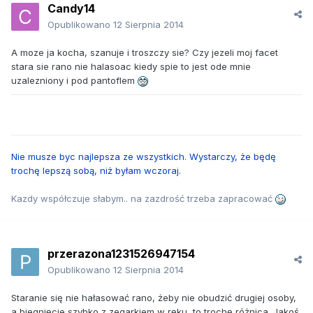
Candy14
Opublikowano
12 Sierpnia 2014
A moze ja kocha, szanuje i troszczy sie? Czy jezeli moj facet
stara sie rano nie halasoac kiedy spie to jest ode mnie
uzalezniony i pod pantoflem
Nie musze byc najlepsza ze wszystkich. Wystarczy, że będę
trochę lepszą sobą, niż byłam wczoraj.
Kazdy współczuje słabym.. na zazdrość trzeba zapracować
przerazona1231526947154
Opublikowano
12 Sierpnia 2014
Staranie się nie hałasować rano, żeby nie obudzić drugiej osoby,
a biegnięcie szybko z zegarkiem w ręku, to trochę różnica. Jakoś