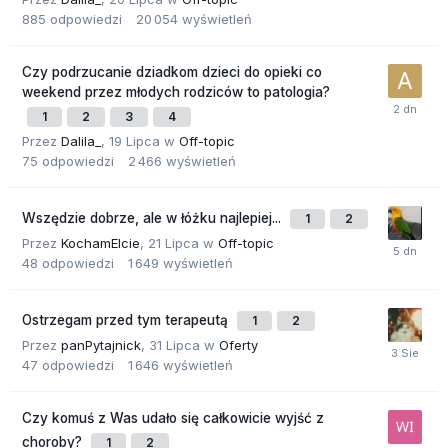
885
odpowiedzi
20 054
wyświetleń
Czy podrzucanie dziadkom dzieci do opieki co
weekend przez młodych rodziców to patologia?
1
2
3
4
Przez
Dalila_
,
19 Lipca
w
Off-topic
75
odpowiedzi
2 466
wyświetleń
Wszędzie dobrze, ale w łóżku najlepiej...
1
2
Przez
KochamElcie
,
21 Lipca
w
Off-topic
48
odpowiedzi
1 649
wyświetleń
Ostrzegam przed tym terapeutą
1
2
Przez
panPytajnick
,
31 Lipca
w
Oferty
47
odpowiedzi
1 646
wyświetleń
Czy komuś z Was udało się całkowicie wyjść z
choroby?
1
2