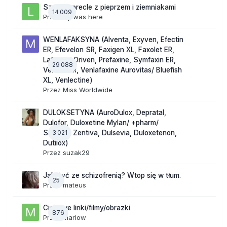
Szalone precle z pieprzem i ziemniakami
14 009
Przez
lily was here
WENLAFAKSYNA (Alventa, Exyven, Efectin
ER, Efevelon SR, Faxigen XL, Faxolet ER,
Lafactin, Oriven, Prefaxine, Symfaxin ER,
29 088
Velaxin ER, Venlafaxine Aurovitas/ Bluefish
XL, Venlectine)
Przez
Miss Worldwide
DULOKSETYNA (AuroDulox, Depratal,
Dulofor, Duloxetine Mylan/ +pharm/
3 021
Sandoz/ Zentiva, Dulsevia, Duloxetenon,
Dutilox)
Przez
suzak29
Jak żyć ze schizofrenią? Wtop się w tłum.
25
Przez
mateus
Ciekawe linki/filmy/obrazki
876
Przez
marlow