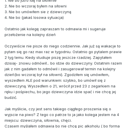
1. Nie bo jutro idę na siłownie
2. Nie bo wczoraj byłem na siłowni
3. Nie bo umówiłem sie z dziewczyną
4. Nie bo (jakaś losowa sytuacja)
Ostatnio jak kolegę zapraszam to odmawia mi i sugeruje
przełożenie na kolejny dzień
Oczywiście nie pisze do niego codziennie. Jak już są wakacje to
pytam się go raz max raz w tygodniu. Ostatnio go pytalem prawie
2 tyg temu. Kiedy studiuje piszę jeszcze rzadziej. Zapytałem
dzisiaj- znowu odmówił... bo idzie do dziewczyny. Ostatnim razem
jak z nim gadałem to odmówil i zasugerował termin na kolejny
dzień(bo wczoraj był na siłowni). Zgodziłem się umówiłem,
wyszedłem ALE pod warunkiem: szybko, bo umówił się z
dziewczyną. Wyszedłem o 21, wrócił przed 23 z zegarkiem na
ręku i pośpiechu, bo jego dziewczyna idzie spać i nie chcę jej
budzić.
Jak myślicie, czy jest sens takiego ciągłego proszenia się o
wyjscie na piwo? Z tego co patrze to ja jako kolega jestem na 4
miejscu: dziewczyna, siłownia, chęci.
Czasem myślałem odmawia bo nie chcę pic alkoholu ( bo forma