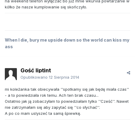
na weekend telefon wyłączać bo już mnie wkurvia powtarzanie w
kółko że nasze kumplowanie się skończyło.
When I die, bury me upside down so the world can kiss my
ass
Gość liptint
Opublikowano
12 Sierpnia 2014
mi koleżanka tak obiecywała ''spotkamy się jak będę miała czas''
- a to powiedziała rok temu. Ach ten brak czasu...
Ostatnio jak ją zobaczyłam to powiedziałam tylko ''Cześć''. Nawet
nie zatrzymałam się aby zapytać się ''co słychać''.
A po co mam uslyszeć ta samą śpiewkę.