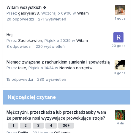
Witam wszystkich 🍀
Przez
gabrysia38
,
Wczoraj o 09:06
w
Witam
20
odpowiedzi
271
wyświetleń
Hej
Przez
Zaciekawion
,
Piątek o 20:39
w
Witam
8
odpowiedzi
220
wyświetleń
Niemoc związana z rachunkiem sumienia i spowiedzią
Przez
take
,
Piątek o 14:34
w
Nerwica natręctw
15
odpowiedzi
280
wyświetleń
Najczęściej czytane
Mężczyźni, przeszkadza lub przeszkadzałoby wam
że partnerka nosi wyzywające prowokujące stroje?
1
2
3
4
36
Przez
Dalila_
,
20 Lipca
w
Off-topic