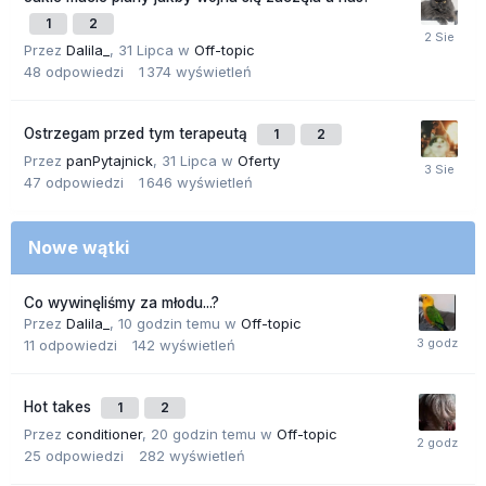
1
2
Przez
Dalila_
,
31 Lipca
w
Off-topic
48
odpowiedzi
1 374
wyświetleń
Ostrzegam przed tym terapeutą
1
2
Przez
panPytajnick
,
31 Lipca
w
Oferty
47
odpowiedzi
1 646
wyświetleń
Nowe wątki
Co wywinęliśmy za młodu...?
Przez
Dalila_
,
10 godzin temu
w
Off-topic
11
odpowiedzi
142
wyświetleń
Hot takes
1
2
Przez
conditioner
,
20 godzin temu
w
Off-topic
25
odpowiedzi
282
wyświetleń