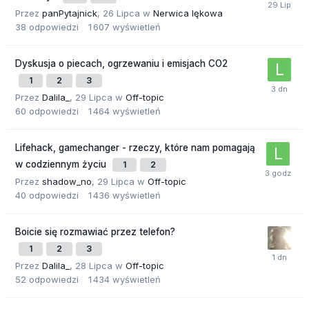
Przez
panPytajnick
,
26 Lipca
w
Nerwica lękowa
38
odpowiedzi
1 607
wyświetleń
Dyskusja o piecach, ogrzewaniu i emisjach CO2
1
2
3
Przez
Dalila_
,
29 Lipca
w
Off-topic
60
odpowiedzi
1 464
wyświetleń
Lifehack, gamechanger - rzeczy, które nam pomagają
w codziennym życiu
1
2
Przez
shadow_no
,
29 Lipca
w
Off-topic
40
odpowiedzi
1 436
wyświetleń
Boicie się rozmawiać przez telefon?
1
2
3
Przez
Dalila_
,
28 Lipca
w
Off-topic
52
odpowiedzi
1 434
wyświetleń