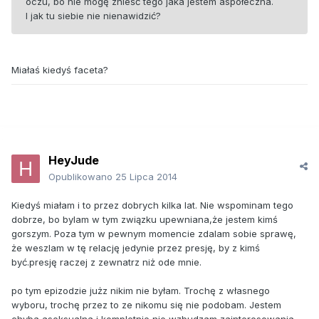
oczu, bo nie mogę znieść tego jaka jestem aspołeczna.
I jak tu siebie nie nienawidzić?
Miałaś kiedyś faceta?
HeyJude
Opublikowano
25 Lipca 2014
Kiedyś miałam i to przez dobrych kilka lat. Nie wspominam tego
dobrze, bo bylam w tym związku upewniana,że jestem kimś
gorszym. Poza tym w pewnym momencie zdalam sobie sprawę,
że weszlam w tę relację jedynie przez presję, by z kimś
być.presję raczej z zewnatrz niż ode mnie.
po tym epizodzie jużz nikim nie byłam. Trochę z własnego
wyboru, trochę przez to ze nikomu się nie podobam. Jestem