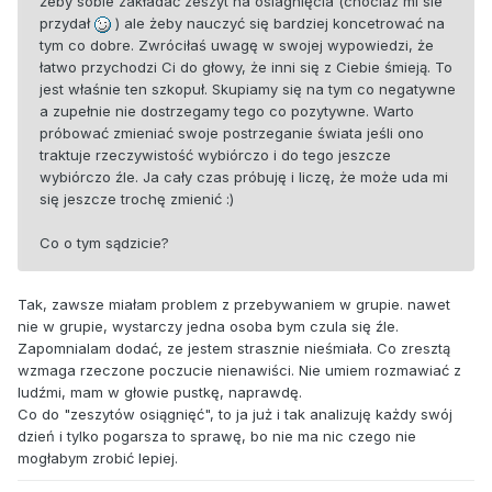
żeby sobie zakładać zeszyt na osiagnięcia (chociaz mi sie
przydał
) ale żeby nauczyć się bardziej koncetrować na
tym co dobre. Zwróciłaś uwagę w swojej wypowiedzi, że
łatwo przychodzi Ci do głowy, że inni się z Ciebie śmieją. To
jest właśnie ten szkopuł. Skupiamy się na tym co negatywne
a zupełnie nie dostrzegamy tego co pozytywne. Warto
próbować zmieniać swoje postrzeganie świata jeśli ono
traktuje rzeczywistość wybiórczo i do tego jeszcze
wybiórczo źle. Ja cały czas próbuję i liczę, że może uda mi
się jeszcze trochę zmienić :)
Co o tym sądzicie?
Tak, zawsze miałam problem z przebywaniem w grupie. nawet
nie w grupie, wystarczy jedna osoba bym czula się źle.
Zapomnialam dodać, ze jestem strasznie nieśmiała. Co zresztą
wzmaga rzeczone poczucie nienawiści. Nie umiem rozmawiać z
ludźmi, mam w głowie pustkę, naprawdę.
Co do "zeszytów osiągnięć", to ja już i tak analizuję każdy swój
dzień i tylko pogarsza to sprawę, bo nie ma nic czego nie
mogłabym zrobić lepiej.