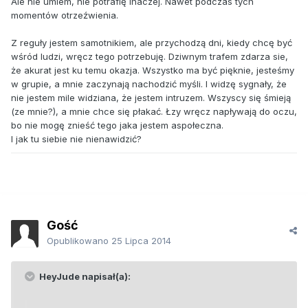
Ale nie umiem, nie potrafię inaczej. Nawet podczas tych
momentów otrzeźwienia.
Z reguły jestem samotnikiem, ale przychodzą dni, kiedy chcę być
wśród ludzi, wręcz tego potrzebuję. Dziwnym trafem zdarza sie,
że akurat jest ku temu okazja. Wszystko ma być pięknie, jesteśmy
w grupie, a mnie zaczynają nachodzić myśli. I widzę sygnały, że
nie jestem mile widziana, że jestem intruzem. Wszyscy się śmieją
(ze mnie?), a mnie chce się płakać. Łzy wręcz napływają do oczu,
bo nie mogę znieść tego jaka jestem aspołeczna.
I jak tu siebie nie nienawidzić?
Gość
Opublikowano
25 Lipca 2014
HeyJude napisał(a):