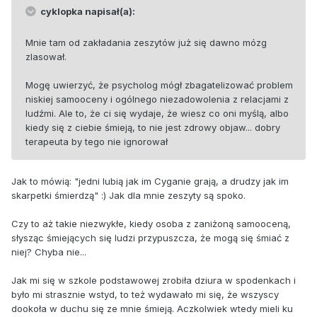
cyklopka napisał(a):
Mnie tam od zakładania zeszytów już się dawno mózg
zlasował.
Mogę uwierzyć, że psycholog mógł zbagatelizować problem
niskiej samooceny i ogólnego niezadowolenia z relacjami z
ludźmi. Ale to, że ci się wydaje, że wiesz co oni myślą, albo
kiedy się z ciebie śmieją, to nie jest zdrowy objaw... dobry
terapeuta by tego nie ignorował
Jak to mówią: "jedni lubią jak im Cyganie grają, a drudzy jak im
skarpetki śmierdzą" :) Jak dla mnie zeszyty są spoko.
Czy to aż takie niezwykłe, kiedy osoba z zaniżoną samooceną,
słysząc śmiejących się ludzi przypuszcza, że mogą się śmiać z
niej? Chyba nie...
Jak mi się w szkole podstawowej zrobiła dziura w spodenkach i
było mi strasznie wstyd, to też wydawało mi się, że wszyscy
dookoła w duchu się ze mnie śmieją. Aczkolwiek wtedy mieli ku