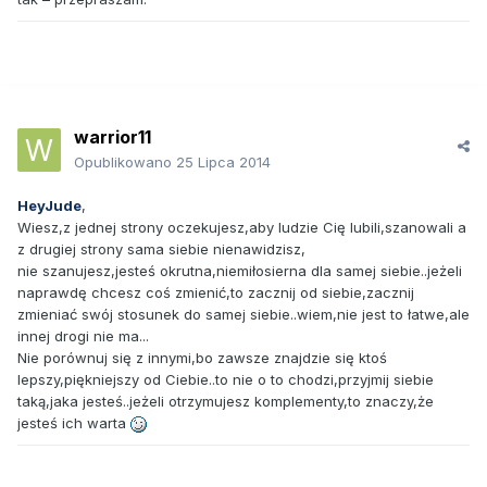
warrior11
Opublikowano
25 Lipca 2014
HeyJude
,
Wiesz,z jednej strony oczekujesz,aby ludzie Cię lubili,szanowali a
z drugiej strony sama siebie nienawidzisz,
nie szanujesz,jesteś okrutna,niemiłosierna dla samej siebie..jeżeli
naprawdę chcesz coś zmienić,to zacznij od siebie,zacznij
zmieniać swój stosunek do samej siebie..wiem,nie jest to łatwe,ale
innej drogi nie ma...
Nie porównuj się z innymi,bo zawsze znajdzie się ktoś
lepszy,piękniejszy od Ciebie..to nie o to chodzi,przyjmij siebie
taką,jaka jesteś..jeżeli otrzymujesz komplementy,to znaczy,że
jesteś ich warta