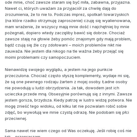
ode mnie, choć zawsze staram się być miła, zabawna, przyjazna.
Nawet ci, których uważam za przyjaciół za chwilę dają do
zrozumienia, że to nie to. Podczas imprez, spotkań towarzyskich
(na które rzadko otrzymuję zaproszenie) czuję się wyalienowana,
mam wrażenie, że wszyscy mają mnie dość i najchętniej by mnie
pożegnali, dopiero wtedy zaczęliby bawić się dobrze. Chociaż
zawsze staję na głowie żeby pomóc znajomym gdy mają problem,
bądź czują się źle czy zdołowani – moich problemów nikt nie
zauważa. Nie jestem dla nikogo na tle ważna żeby przejąć się
moimi problemami czy samopoczuciem.
Nienawidzę swojego wyglądu, a jestem na jego punkcie
przeczulona. Chociaż często słyszę komplementy, wydaje mi się,
że są one pewnego rodzaju żartem z mojej osoby. Ładne osoby
nie powodują u ludzi obrzydzenia. Ja tak, dowodem jest ich
ucieczka przede mną. Obsesyjnie porównuję się z innymi. Zawsze
jestem gorsza, brzydsza. Kiedy patrzę w lustro widzę potwora. Nie
mogę znieść tego widoku, od kilku lat nie pozwalam robić sobie
zdjęć, bo wywołują we mnie czystą odrazę. Nie podobam się płci
przeciwnej.
Sama nawet nie wiem czego od Was oczekuję. Jeśli robię coś nie
tak – przepraszam.