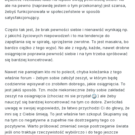
ale na pewno (naprawdę jestem o tym przekonany) jest szansa,
żebyś funkcjonowała w społeczeństwie w sposób
satysfakcjonujący.
Często tak jest, że brak pewności siebie i nienawiść wynikają np.
z jakichś życiowych niepowodzeń i to ma tendencje do
zapętlania się w spiralę, sprzężenie zwrotne. To jest masakra, bo
bardzo ciężko z tego wyjsć. No ale z reguły, każde, nawet drobne
osiągnięcie poprawia pewność siebie i na tym trzeba spróbować
się bardziej koncetrować.
Nawet nie pamiętam kto mi to polecił, chyba koleżanka z tego
właśnie forum - żebym sobie założył zeszyt, w którym będę
codziennie wpisywał co zrobiłem dobrego, jakie osiągnięcia. To
jest jakiś sposób. Tzn. może niekoniecznie żeby sobie zakładać
zeszyt na osiagnięcia (chociaz mi sie przydał
) ale żeby
nauczyć się bardziej koncetrować na tym co dobre. Zwróciłaś
uwagę w swojej wypowiedzi, że łatwo przychodzi Ci do głowy, że
inni się z Ciebie śmieją. To jest właśnie ten szkopuł. Skupiamy się
na tym co negatywne a zupełnie nie dostrzegamy tego co
pozytywne. Warto próbować zmieniać swoje postrzeganie świata
jeśli ono traktuje rzeczywistość wybiórczo i do tego jeszcze