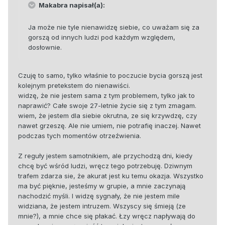
Makabra napisał(a):
Ja może nie tyle nienawidzę siebie, co uważam się za
gorszą od innych ludzi pod każdym względem,
dosłownie.
Czuję to samo, tylko właśnie to poczucie bycia gorszą jest
kolejnym pretekstem do nienawiści.
widzę, że nie jestem sama z tym problemem, tylko jak to
naprawić? Całe swoje 27-letnie życie się z tym zmagam.
wiem, że jestem dla siebie okrutna, ze się krzywdzę, czy
nawet grzeszę. Ale nie umiem, nie potrafię inaczej. Nawet
podczas tych momentów otrzeźwienia.
Z reguły jestem samotnikiem, ale przychodzą dni, kiedy
chcę być wśród ludzi, wręcz tego potrzebuję. Dziwnym
trafem zdarza sie, że akurat jest ku temu okazja. Wszystko
ma być pięknie, jesteśmy w grupie, a mnie zaczynają
nachodzić myśli. I widzę sygnały, że nie jestem mile
widziana, że jestem intruzem. Wszyscy się śmieją (ze
mnie?), a mnie chce się płakać. Łzy wręcz napływają do