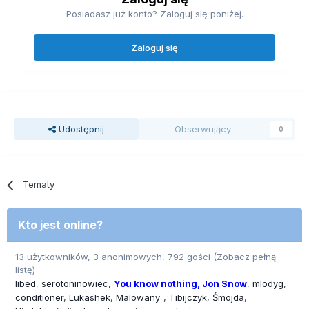
Posiadasz już konto? Zaloguj się poniżej.
Zaloguj się
Udostępnij
Obserwujący
0
Tematy
Kto jest online?
13 użytkowników, 3 anonimowych, 792 gości
(Zobacz pełną
listę)
libed
serotoninowiec
You know nothing, Jon Snow
mlodyg
conditioner
Lukashek
Malowany_
Tibijczyk
Śmojda