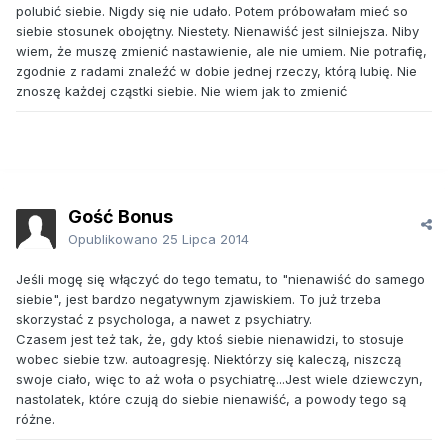
polubić siebie. Nigdy się nie udało. Potem próbowałam mieć so
siebie stosunek obojętny. Niestety. Nienawiść jest silniejsza. Niby
wiem, że muszę zmienić nastawienie, ale nie umiem. Nie potrafię,
zgodnie z radami znaleźć w dobie jednej rzeczy, którą lubię. Nie
znoszę każdej cząstki siebie. Nie wiem jak to zmienić
Gość Bonus
Opublikowano
25 Lipca 2014
Jeśli mogę się włączyć do tego tematu, to "nienawiść do samego
siebie", jest bardzo negatywnym zjawiskiem. To już trzeba
skorzystać z psychologa, a nawet z psychiatry.
Czasem jest też tak, że, gdy ktoś siebie nienawidzi, to stosuje
wobec siebie tzw. autoagresję. Niektórzy się kaleczą, niszczą
swoje ciało, więc to aż woła o psychiatrę...Jest wiele dziewczyn,
nastolatek, które czują do siebie nienawiść, a powody tego są
różne.