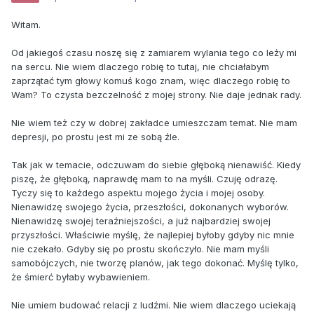
Witam.
Od jakiegoś czasu noszę się z zamiarem wylania tego co leży mi
na sercu. Nie wiem dlaczego robię to tutaj, nie chciałabym
zaprzątać tym głowy komuś kogo znam, więc dlaczego robię to
Wam? To czysta bezczelność z mojej strony. Nie daje jednak rady.
Nie wiem też czy w dobrej zakładce umieszczam temat. Nie mam
depresji, po prostu jest mi ze sobą źle.
Tak jak w temacie, odczuwam do siebie głęboką nienawiść. Kiedy
piszę, że głęboką, naprawdę mam to na myśli. Czuję odrazę.
Tyczy się to każdego aspektu mojego życia i mojej osoby.
Nienawidzę swojego życia, przeszłości, dokonanych wyborów.
Nienawidzę swojej teraźniejszości, a już najbardziej swojej
przyszłości. Właściwie myślę, że najlepiej byłoby gdyby nic mnie
nie czekało. Gdyby się po prostu skończyło. Nie mam myśli
samobójczych, nie tworzę planów, jak tego dokonać. Myślę tylko,
że śmierć byłaby wybawieniem.
Nie umiem budować relacji z ludźmi. Nie wiem dlaczego uciekają