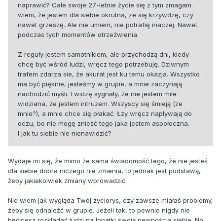
naprawić? Całe swoje 27-letnie życie się z tym zmagam.
wiem, że jestem dla siebie okrutna, ze się krzywdzę, czy
nawet grzeszę. Ale nie umiem, nie potrafię inaczej. Nawet
podczas tych momentów otrzeźwienia.
Z reguły jestem samotnikiem, ale przychodzą dni, kiedy
chcę być wśród ludzi, wręcz tego potrzebuję. Dziwnym
trafem zdarza sie, że akurat jest ku temu okazja. Wszystko
ma być pięknie, jesteśmy w grupie, a mnie zaczynają
nachodzić myśli. I widzę sygnały, że nie jestem mile
widziana, że jestem intruzem. Wszyscy się śmieją (ze
mnie?), a mnie chce się płakać. Łzy wręcz napływają do
oczu, bo nie mogę znieść tego jaka jestem aspołeczna.
I jak tu siebie nie nienawidzić?
Wydaje mi się, że mimo że sama świadomość tego, że nie jesteś
dla siebie dobra niczego nie zmienia, to jednak jest podstawą,
żeby jakiekolwiek zmiany wprowadzić.
Nie wiem jak wygląda Twój życiorys, czy zawsze miałaś problemy,
żeby się odnaleźć w grupie. Jeżeli tak, to pewnie nigdy nie
będziesz rozkładać ludzi na łopatki swoją pewnością siebie. No