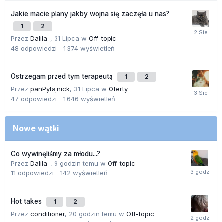
Jakie macie plany jakby wojna się zaczęła u nas?
1
2
Przez
Dalila_
,
31 Lipca
w
Off-topic
48
odpowiedzi
1 374
wyświetleń
Ostrzegam przed tym terapeutą
1
2
Przez
panPytajnick
,
31 Lipca
w
Oferty
47
odpowiedzi
1 646
wyświetleń
Nowe wątki
Co wywinęliśmy za młodu...?
Przez
Dalila_
,
9 godzin temu
w
Off-topic
11
odpowiedzi
142
wyświetleń
Hot takes
1
2
Przez
conditioner
,
20 godzin temu
w
Off-topic