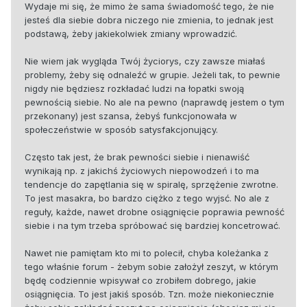
Wydaje mi się, że mimo że sama świadomość tego, że nie
jesteś dla siebie dobra niczego nie zmienia, to jednak jest
podstawą, żeby jakiekolwiek zmiany wprowadzić.
Nie wiem jak wygląda Twój życiorys, czy zawsze miałaś
problemy, żeby się odnaleźć w grupie. Jeżeli tak, to pewnie
nigdy nie będziesz rozkładać ludzi na łopatki swoją
pewnością siebie. No ale na pewno (naprawdę jestem o tym
przekonany) jest szansa, żebyś funkcjonowała w
społeczeństwie w sposób satysfakcjonujący.
Często tak jest, że brak pewności siebie i nienawiść
wynikają np. z jakichś życiowych niepowodzeń i to ma
tendencje do zapętlania się w spiralę, sprzężenie zwrotne.
To jest masakra, bo bardzo ciężko z tego wyjsć. No ale z
reguły, każde, nawet drobne osiągnięcie poprawia pewność
siebie i na tym trzeba spróbować się bardziej koncetrować.
Nawet nie pamiętam kto mi to polecił, chyba koleżanka z
tego właśnie forum - żebym sobie założył zeszyt, w którym
będę codziennie wpisywał co zrobiłem dobrego, jakie
osiągnięcia. To jest jakiś sposób. Tzn. może niekoniecznie