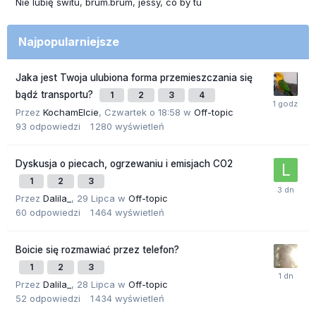
Nie lubię świtu
brum.brum
jessy
co by tu
Najpopularniejsze
Jaka jest Twoja ulubiona forma przemieszczania się
bądź transportu?
1
2
3
4
Przez
KochamElcie
,
Czwartek o 18:58
w
Off-topic
93
odpowiedzi
1 280
wyświetleń
Dyskusja o piecach, ogrzewaniu i emisjach CO2
1
2
3
Przez
Dalila_
,
29 Lipca
w
Off-topic
60
odpowiedzi
1 464
wyświetleń
Boicie się rozmawiać przez telefon?
1
2
3
Przez
Dalila_
,
28 Lipca
w
Off-topic
52
odpowiedzi
1 434
wyświetleń