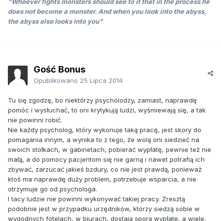
"Whoever fights monsters should see to it that in the process he
does not become a monster. And when you look into the abyss,
the abyss also looks into you"
Gość Bonus
Opublikowano
25 Lipca 2014
Tu się zgodzę, bo niektórzy psycholodzy, zamiast, naprawdę
pomóc i wysłuchać, to oni krytykują ludzi, wyśmiewają się, a tak
nie powinni robić.
Nie każdy psycholog, który wykonuje taką pracę, jest skory do
pomagania innym, a wynika to z tego, że wolą oni siedzieć na
swoich stołkach, w gabinetach, pobierać wypłatę, pewnie też nie
małą, a do pomocy pacjentom się nie garną i nawet potrafią ich
zbywać, zarzucać jakieś bzdury, co nie jest prawdą, ponieważ
ktoś ma naprawdę duży problem, potrzebuje wsparcia, a nie
otrzymuje go od psychologa.
I tacy ludzie nie powinni wykonywać takiej pracy. Zresztą
podobnie jest w przypadku urzędników, którzy siedzą sobie w
wygodnych fotelach, w biurach, dostają sporą wypłatę, a wiele,