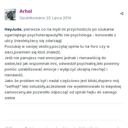
Arhol
Opublikowano
25 Lipca 2014
HeyJude
, pierwsze co na myśl mi przychodzi,to po szukanie
ogarniętego psychoterapeuty/tki nie psychologa - konowała z
ulicy (niestety,tacy się zdarzają)
Poszukaj w swojej okolicy,poczytaj opinie tu na foro czy w
sieci,powinien się ktoś znaleźć.
Jeśli nie panujesz nad emocjami jednak i nienawiścią do
siebie,też jak wspominali inni, odwiedził psychiatrę,leki powinny
pomóc ustabilizować emocje i wyłączyć skrajną niechęć i
nienawiść.
Jako że problem mi był i nadal częściowo jest bliski,dopiero mój
"selfhejt" leki ostudziły,aczkolwiek nie wyeliminowało to kiepskiej
samooceny,ale pozwoliło odpocząć od spirali hejtu do samego
siebie