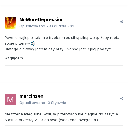
dzialania. Piszesz tez o problemach z samopoczuciem
wieczorem - czy bierzesz do tego jakies antydepresanty by
to wyeliminowac? Moze jakies male dawki benzo na zjazd
NoMoreDepression
po Elvanse (ja tak robilem z metylo)?
Tez mam rozregulowane neuroprzekazniki, zarowno przez
Opublikowano
28 Grudnia 2025
naduzywanie lekow jak i przez sama chorobe. Stymulanty z
malymi dawkami benzo na pare godzin przywracaly mnie do
Pewnie najlepiej tak, ale trzeba mieć silną silną wolę, żeby robić
zycia... Tylko ta cena 0_o
sobie przerwy
Dlatego ciekawy jestem czy przy Elvanse jest lepiej pod tym
względem.
marcinzen
Opublikowano
13 Stycznia
Nie trzeba mieć silnej woli, w przerwach nie ciągnie do zażycia.
Stosuje przerwy 2 - 3 dniowe (weekend, święta itd.)