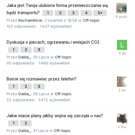
Jaka jest Twoja ulubiona forma przemieszczania się
bądź transportu?
1
2
3
4
5
Przez
KochamElcie
,
Czwartek o 18:58
w
Off-topic
102
odpowiedzi
1 637
wyświetleń
Dyskusja o piecach, ogrzewaniu i emisjach CO2
1
2
3
Przez
Dalila_
,
29 Lipca
w
Off-topic
60
odpowiedzi
1 496
wyświetleń
Boicie się rozmawiać przez telefon?
1
2
3
Przez
Dalila_
,
28 Lipca
w
Off-topic
52
odpowiedzi
1 472
wyświetleń
Jakie macie plany jakby wojna się zaczęła u nas?
1
2
Przez
Dalila_
,
31 Lipca
w
Off-topic