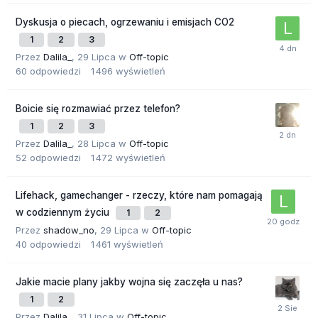
Dyskusja o piecach, ogrzewaniu i emisjach CO2
1
2
3
Przez
Dalila_
,
29 Lipca
w
Off-topic
60
odpowiedzi
1 496
wyświetleń
Boicie się rozmawiać przez telefon?
1
2
3
Przez
Dalila_
,
28 Lipca
w
Off-topic
52
odpowiedzi
1 472
wyświetleń
Lifehack, gamechanger - rzeczy, które nam pomagają
w codziennym życiu
1
2
Przez
shadow_no
,
29 Lipca
w
Off-topic
40
odpowiedzi
1 461
wyświetleń
Jakie macie plany jakby wojna się zaczęła u nas?
1
2
Przez
Dalila_
,
31 Lipca
w
Off-topic