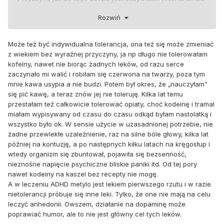
będę się badał.
Rozwiń
Może też być indywidualna tolerancja, ona też się może zmieniać
z wiekiem bez wyraźnej przyczyny, ja np długo nie tolerowałam
kofeiny, nawet nie biorąc żadnych leków, od razu serce
zaczynało mi walić i robiłam się czerwona na twarzy, poza tym
mnie kawa usypia a nie budzi. Potem był okres, że „nauczyłam”
się pić kawę, a teraz znów jej nie toleruję. Kilka lat temu
przestałam też całkowicie tolerować opiaty, choć kodeinę i tramal
miałam wypisywany od czasu do czasu odkąd byłam nastolatką i
wszystko było ok. W sensie użycie w uzasadnionej potrzebie, nie
żadne przewlekłe uzależnienie, raz na silne bóle głowy, kilka lat
później na kontuzję, a po następnych kilku latach na kręgosłup i
wtedy organizm się zbuntował, pojawiła się bezsenność,
nieznośne napięcie psychiczne bliskie paniki itd. Od tej pory
nawet kodeiny na kaszel bez recepty nie mogę.
A w leczeniu ADHD metylo jest lekiem pierwszego rzutu i w razie
nietolerancji próbuje się inne leki. Tylko, że one nie mają na celu
leczyć anhedonii. Owszem, działanie na dopaminę może
poprawiać humor, ale to nie jest główny cel tych leków.