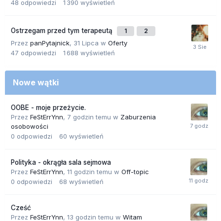
48
odpowiedzi
1 390
wyświetleń
Ostrzegam przed tym terapeutą
1
2
Przez
panPytajnick
,
31 Lipca
w
Oferty
47
odpowiedzi
1 688
wyświetleń
Nowe wątki
OOBE - moje przeżycie.
Przez
FeStErrYnn
,
7 godzin temu
w
Zaburzenia
osobowości
0
odpowiedzi
60
wyświetleń
Polityka - okrągła sala sejmowa
Przez
FeStErrYnn
,
11 godzin temu
w
Off-topic
0
odpowiedzi
68
wyświetleń
Cześć
Przez
FeStErrYnn
,
13 godzin temu
w
Witam