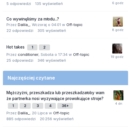
5
odpowiedzi
135
wyświetleń
Co wywinęliśmy za młodu...?
Przez
Dalila_
,
Wczoraj o 04:01
w
Off-topic
22
odpowiedzi
305
wyświetleń
Hot takes
1
2
Przez
conditioner
,
Sobota o 17:34
w
Off-topic
25
odpowiedzi
346
wyświetleń
Najczęściej czytane
Mężczyźni, przeszkadza lub przeszkadzałoby wam
że partnerka nosi wyzywające prowokujące stroje?
1
2
3
4
36
Przez
Dalila_
,
20 Lipca
w
Off-topic
885
odpowiedzi
20 256
wyświetleń