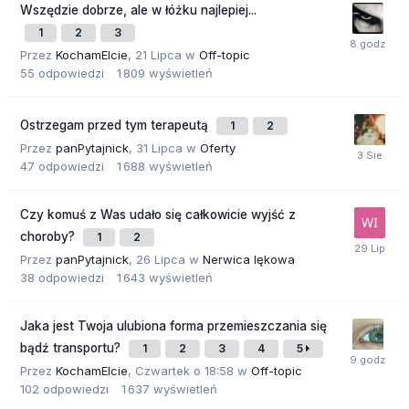
Wszędzie dobrze, ale w łóżku najlepiej...
1
2
3
Przez
KochamElcie
,
21 Lipca
w
Off-topic
55
odpowiedzi
1 809
wyświetleń
Ostrzegam przed tym terapeutą
1
2
Przez
panPytajnick
,
31 Lipca
w
Oferty
47
odpowiedzi
1 688
wyświetleń
Czy komuś z Was udało się całkowicie wyjść z
choroby?
1
2
Przez
panPytajnick
,
26 Lipca
w
Nerwica lękowa
38
odpowiedzi
1 643
wyświetleń
Jaka jest Twoja ulubiona forma przemieszczania się
bądź transportu?
1
2
3
4
5
Przez
KochamElcie
,
Czwartek o 18:58
w
Off-topic
102
odpowiedzi
1 637
wyświetleń