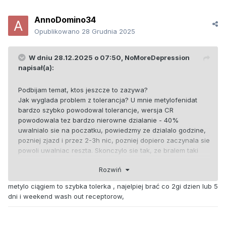
AnnoDomino34
Opublikowano
28 Grudnia 2025
W dniu 28.12.2025 o 07:50,
NoMoreDepression
napisał(a):
Podbijam temat, ktos jeszcze to zazywa?
Jak wyglada problem z tolerancja? U mnie metylofenidat
bardzo szybko powodowal tolerancje, wersja CR
powodowala tez bardzo nierowne dzialanie - 40%
uwalnialo sie na poczatku, powiedzmy ze dzialalo godzine,
pozniej zjazd i przez 2-3h nic, pozniej dopiero zaczynala sie
powoli uwalniac reszta. Skonczylo sie tak, ze bralem taki
CR, po godzinie bralem zwykla wersje jeszcze ze 2 razy,
Rozwiń
ogolnie to zaczalem sporo naduzywac metylofenidatu,
mimo ze mialem przepisane az 120 mg. Taka dawka
metylo ciągiem to szybka tolerka , najelpiej brać co 2gi dzien lub 5
przestawala kompletnie na mnie dzialac dosc szybko, wiec
dni i weekend wash out receptorow,
bralem seriami - z tydzien na metylo, pozniej jak sie
skonczyl to przerwa.
Minou, mowisz ze na Elvanse nie ma takiego nierownego