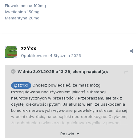
Fluwoksamina 100mg
Kwetiapina 150mg
Memantyna 20mg
zzYxx
Opublikowano
4 Stycznia 2025
W dniu 3.01.2025 o 13:29,
eleniq
napisał(a):
Chcesz powiedzieć, że masz mózg
@zzYxx
rozregulowany nadużywaniem jakichś substancji
neurotoksycznych w przeszłości? Przepraszam, ale tak z
czystej ciekawości pytam. Ja akurat wiem, że uszkodzenia
komórek nerwowych wywołane przewlekłym stresem da się
w pełni odwrócić, na co są leki neuroprotekcyjne. Czytałem,
że anhedonia (zwłaszcza ta polekowa) wynika z pewnej
"niedoczynności" jądra półleżącego. Jednak wiem, że leki
Rozwiń
zwiększające uwalnianie dopaminy mogą odwracać tą