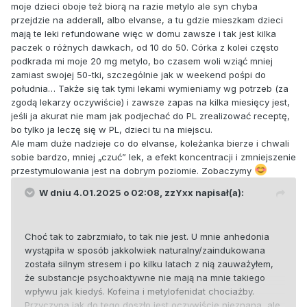
moje dzieci oboje też biorą na razie metylo ale syn chyba
przejdzie na adderall, albo elvanse, a tu gdzie mieszkam dzieci
mają te leki refundowane więc w domu zawsze i tak jest kilka
paczek o różnych dawkach, od 10 do 50. Córka z kolei często
podkrada mi moje 20 mg metylo, bo czasem woli wziąć mniej
zamiast swojej 50-tki, szczególnie jak w weekend pośpi do
południa… Także się tak tymi lekami wymieniamy wg potrzeb (za
zgodą lekarzy oczywiście) i zawsze zapas na kilka miesięcy jest,
jeśli ja akurat nie mam jak podjechać do PL zrealizować receptę,
bo tylko ja leczę się w PL, dzieci tu na miejscu.
Ale mam duże nadzieje co do elvanse, koleżanka bierze i chwali
sobie bardzo, mniej „czuć” lek, a efekt koncentracji i zmniejszenie
przestymulowania jest na dobrym poziomie. Zobaczymy
W dniu 4.01.2025 o 02:08,
zzYxx
napisał(a):
Choć tak to zabrzmiało, to tak nie jest. U mnie anhedonia
wystąpiła w sposób jakkolwiek naturalny/zaindukowana
została silnym stresem i po kilku latach z nią zauważyłem,
że substancje psychoaktywne nie mają na mnie takiego
wpływu jak kiedyś. Kofeina i metylofenidat chociażby.
Przyczyna jak do tego doszło jest oczywiście nieznana, ale