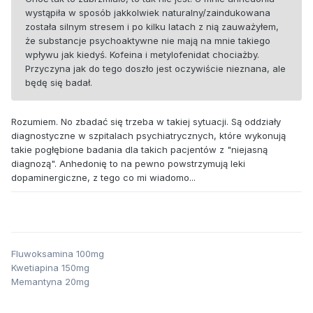
wystąpiła w sposób jakkolwiek naturalny/zaindukowana
została silnym stresem i po kilku latach z nią zauważyłem,
że substancje psychoaktywne nie mają na mnie takiego
wpływu jak kiedyś. Kofeina i metylofenidat chociażby.
Przyczyna jak do tego doszło jest oczywiście nieznana, ale
będę się badał.
Rozumiem. No zbadać się trzeba w takiej sytuacji. Są oddziały
diagnostyczne w szpitalach psychiatrycznych, które wykonują
takie pogłębione badania dla takich pacjentów z "niejasną
diagnozą". Anhedonię to na pewno powstrzymują leki
dopaminergiczne, z tego co mi wiadomo...
Fluwoksamina 100mg
Kwetiapina 150mg
Memantyna 20mg