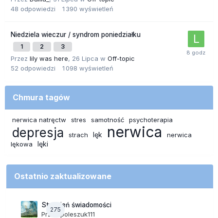
48
odpowiedzi
1 390
wyświetleń
Niedziela wieczur / syndrom poniedziałku
1
2
3
Przez
lily was here
,
26 Lipca
w
Off-topic
52
odpowiedzi
1 098
wyświetleń
Chmura tagów
nerwica natręctw
stres
samotność
psychoterapia
nerwica
depresja
lęk
strach
nerwica
lęki
lękowa
Ostatnio zaktualizowane
Strumień świadomości
275
Przez
poleszuk111