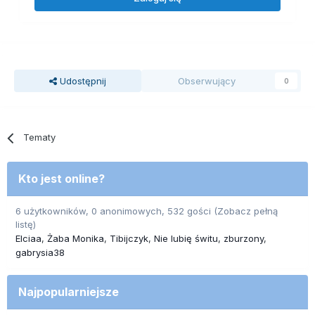
Udostępnij
Obserwujący
0
Tematy
Kto jest online?
6 użytkowników, 0 anonimowych, 532 gości
(Zobacz pełną
listę)
Elciaa
Żaba Monika
Tibijczyk
Nie lubię świtu
zburzony
gabrysia38
Najpopularniejsze