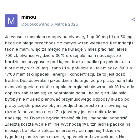
minou
Opublikowano
5 Marca 2025
Ja właśnie dostałam recepty na elvanse, 1 op 30 mg i 1 op 50 mg i
będę na niego przechodzić z metylo w ten weekend. Refundacji i
tak nie mam, więc za metylo na kurację 3 mies płaciłam jakieś
700 zł, elvanse wyjdzie o 30% drożej ale mam nadzieje, że
bardziej mi przypasuje pod kątem braku spadku po południu. Ja
biorę metylo cr 20 mg 1 rano i 1 w południe a i tak między 15:00 a
17:00 mam taki spadek i energii i koncentracji, że to jest dość
trudne. Dostosowałam jakoś dzień do tego, że po pracy mam taki
czas zalegania na sofie dopóki energia mi nie wróci ok 18 i wtedy
dopiero zabieram się za ogarnianie domu, kolację itd. Ale miło
byłoby nie musieć planować przymusowego odpoczynku bo po
pracy często pasowałoby mi podjechać prosto na siłownię, są
różne fajne zajęcia o np 17 a ja wtedy jestem dętka. Mam
nadzieję, że Elvanse będzie działać dłużej i łagodniej schodzić.
Zresztą koszta wcale mi nie wychodzą 1x1, tzn jedna paczka na
miesiąc, bo lekarz zaleca mi przerwy co najmniej 1 dzień w
tygodniu plus czasem dłuższe, np weekend czy wakacje. No i