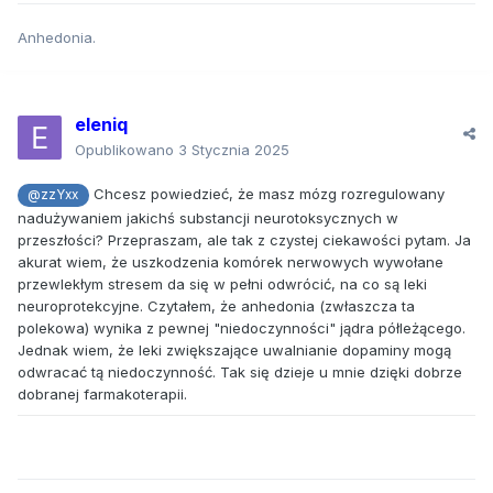
Anhedonia.
eleniq
Opublikowano
3 Stycznia 2025
Chcesz powiedzieć, że masz mózg rozregulowany
@zzYxx
nadużywaniem jakichś substancji neurotoksycznych w
przeszłości? Przepraszam, ale tak z czystej ciekawości pytam. Ja
akurat wiem, że uszkodzenia komórek nerwowych wywołane
przewlekłym stresem da się w pełni odwrócić, na co są leki
neuroprotekcyjne. Czytałem, że anhedonia (zwłaszcza ta
polekowa) wynika z pewnej "niedoczynności" jądra półleżącego.
Jednak wiem, że leki zwiększające uwalnianie dopaminy mogą
odwracać tą niedoczynność. Tak się dzieje u mnie dzięki dobrze
dobranej farmakoterapii.