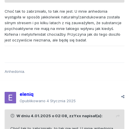
niedoczynność. Tak się dzieje u mnie dzięki dobrze
dobranej farmakoterapii.
Choć tak to zabrzmiało, to tak nie jest. U mnie anhedonia
wystąpiła w sposób jakkolwiek naturalny/zaindukowana została
silnym stresem i po kilku latach z nią zauważyłem, że substancje
psychoaktywne nie mają na mnie takiego wpływu jak kiedyś.
Kofeina i metylofenidat chociażby. Przyczyna jak do tego doszło
jest oczywiście nieznana, ale będę się badał.
Anhedonia.
eleniq
Opublikowano
4 Stycznia 2025
W dniu 4.01.2025 o 02:08,
zzYxx
napisał(a):
Choć tak to zabrzmiało, to tak nie jest. U mnie anhedonia