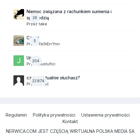
Niemoc związana z rachunkiem sumienia i
26
spowiedzią
Przez
take
Cześć
5
Przez
FeStErrYnn
Upały
204
Przez
Justufici
czego aktualnie słuchasz?
22 874
Przez Gość
Regulamin
Polityka prywatności
Ustawienia prywatności
Kontakt
NERWICA.COM JEST CZĘŚCIĄ WIRTUALNA POLSKA MEDIA SA