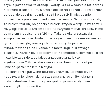
Jak wyglada problem z tolerancja? U mnie metylofenidat bardzo
szybko powodowal tolerancje, wersja CR powodowala tez bardzo
nierowne dzialanie - 40% uwalnialo sie na poczatku, powiedzmy
ze dzialalo godzine, pozniej zjazd i przez 2-3h nic, pozniej
dopiero zaczynala sie powoli uwalniac reszta. Skonczylo sie tak,
ze bralem taki CR, po godzinie bralem zwykla wersje jeszcze ze 2
razy, ogolnie to zaczalem sporo naduzywac metylofenidatu, mimo
ze mialem przepisane az 120 mg. Taka dawka przestawala
kompletnie na mnie dzialac dosc szybko, wiec bralem seriami - z
tydzien na metylo, pozniej jak sie skonczyl to przerwa.
Minou, mowisz ze na Elvanse nie ma takiego nierownego
dzialania. Piszesz tez o problemach z samopoczuciem wieczorem
- czy bierzesz do tego jakies antydepresanty by to
wyeliminowac? Moze jakies male dawki benzo na zjazd po
Elvanse (ja tak robilem z metylo)?
Tez mam rozregulowane neuroprzekazniki, zarowno przez
naduzywanie lekow jak i przez sama chorobe. Stymulanty z
malymi dawkami benzo na pare godzin przywracaly mnie do
zycia... Tylko ta cena 0_o