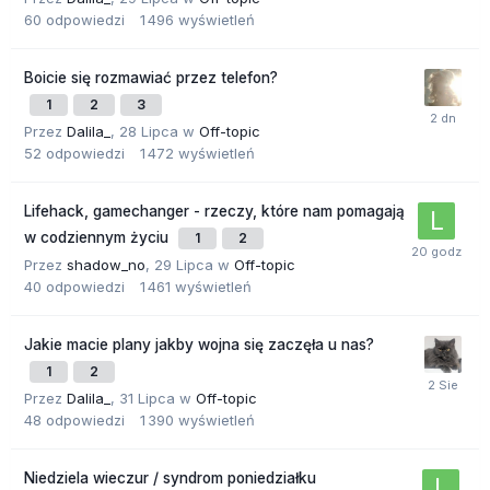
60
odpowiedzi
1 496
wyświetleń
Boicie się rozmawiać przez telefon?
1
2
3
Przez
Dalila_
,
28 Lipca
w
Off-topic
52
odpowiedzi
1 472
wyświetleń
Lifehack, gamechanger - rzeczy, które nam pomagają
w codziennym życiu
1
2
Przez
shadow_no
,
29 Lipca
w
Off-topic
40
odpowiedzi
1 461
wyświetleń
Jakie macie plany jakby wojna się zaczęła u nas?
1
2
Przez
Dalila_
,
31 Lipca
w
Off-topic
48
odpowiedzi
1 390
wyświetleń
Niedziela wieczur / syndrom poniedziałku