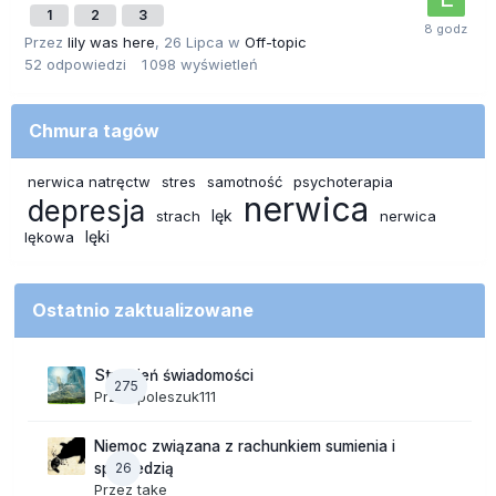
1
2
3
Przez
lily was here
,
26 Lipca
w
Off-topic
52
odpowiedzi
1 098
wyświetleń
Chmura tagów
nerwica natręctw
stres
samotność
psychoterapia
nerwica
depresja
lęk
strach
nerwica
lęki
lękowa
Ostatnio zaktualizowane
Strumień świadomości
275
Przez
poleszuk111
Niemoc związana z rachunkiem sumienia i
26
spowiedzią
Przez
take