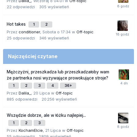
Przez
Dalila_
,
Wczoraj o 04:01
w
Off-topic
22
odpowiedzi
305
wyświetleń
Hot takes
1
2
Przez
conditioner
,
Sobota o 17:34
w
Off-topic
25
odpowiedzi
346
wyświetleń
Najczęściej czytane
Mężczyźni, przeszkadza lub przeszkadzałoby wam
że partnerka nosi wyzywające prowokujące stroje?
1
2
3
4
36
Przez
Dalila_
,
20 Lipca
w
Off-topic
885
odpowiedzi
20 256
wyświetleń
Wszędzie dobrze, ale w łóżku najlepiej...
1
2
3
Przez
KochamElcie
,
21 Lipca
w
Off-topic
55
odpowiedzi
1 809
wyświetleń