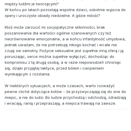
między ludźmi je tworzącymi?
W końcu po latach pozostają wspolne dzieci, sobotnie wyjscia do
opery i uroczyste obiady niedzielne. A gdzie milość?
Ktoś może zarzucić mi socjopatyczne skłonności, brak
poszanowania dla wartości ogólnie szanowanych czy też
niezrównowanie emocjonalne, a w końcu infantylność umysłowa,
jednak uważam, że nie potrzebuję nikogo kochać i wcale nie
czuję sie samotny. Pożycie seksualne jest zupełnie inną sferą i ją
poruszając, serce można zupełnie wyłączyć, dochodząc do
kompromisu z tą drugą osobą, a w razie niepowodzeń chroniąc
się, dzięki przyjętej taktyce, przed bólem i cierpieniem
wynikającym z rozstania.
W niektórych sytuacjach, a może czasach, warto rozważyć
pewne cliché dotyczące kotów - że przyzwyczajają się do one do
miejsc, a nie do ludzi. Bo ludzie przychodzą i odchodzą, zdradzają
i wracają, ranią i przepraszają, a miejsca trawają na zawsze.