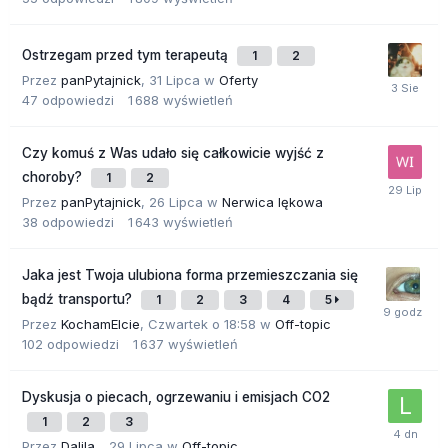
Ostrzegam przed tym terapeutą
1
2
Przez
panPytajnick
,
31 Lipca
w
Oferty
47
odpowiedzi
1 688
wyświetleń
Czy komuś z Was udało się całkowicie wyjść z
choroby?
1
2
Przez
panPytajnick
,
26 Lipca
w
Nerwica lękowa
38
odpowiedzi
1 643
wyświetleń
Jaka jest Twoja ulubiona forma przemieszczania się
bądź transportu?
1
2
3
4
5
Przez
KochamElcie
,
Czwartek o 18:58
w
Off-topic
102
odpowiedzi
1 637
wyświetleń
Dyskusja o piecach, ogrzewaniu i emisjach CO2
1
2
3
Przez
Dalila_
,
29 Lipca
w
Off-topic