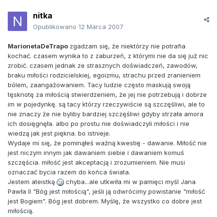
nitka
Opublikowano
12 Marca 2007
MarionetaDeTrapo
zgadzam się, że niektórzy nie potrafia
kochać. czasem wynika to z zaburzeń, z którymi nie da się już nic
zrobić. czasem jednak ze strasznych doświadczeń, zawodów,
braku miłości rodzicielskiej, egoizmu, strachu przed zranieniem
bólem, zaangażowaniem. Tacy ludzie często maskują swoją
tęsknotę za miłością stwierdzeniem, że jej nie potrzebują i dobrze
im w pojedynkę. są tacy którzy rzeczywiście są szczęśliwi, ale to
nie znaczy że nie byliby bardziej szczęśliwi gdyby strzała amora
ich dosięgnęła. albo po prostu nie doświadczyli miłości i nie
wiedzą jak jest piękna. bo istnieje.
Wydaje mi się, że pominąłeś ważną kwestię - dawanie. Miłość nie
jest niczym innym jak dawaniem siebie i dawaniem komuś
szczęścia. miłość jest akceptacją i zrozumieniem. Nie musi
oznaczać bycia razem do końca świata.
Jestem ateistką
chyba...ale utkwiła mi w pamięci myśl Jana
Pawła II "Bóg jest miłością", jeśli ją odwrócimy powistanie "miłość
jest Bogiem". Bóg jest dobrem. Myślę, że wszystko co dobre jest
miłością.