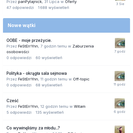
Przez
panPytajnick
,
31 Lipca
w
Oferty
47
odpowiedzi
1 688
wyświetleń
Nowe wątki
OOBE - moje przeżycie.
Przez
FeStErrYnn
,
7 godzin temu
w
Zaburzenia
osobowości
0
odpowiedzi
60
wyświetleń
Polityka - okrągła sala sejmowa
Przez
FeStErrYnn
,
11 godzin temu
w
Off-topic
0
odpowiedzi
68
wyświetleń
Cześć
Przez
FeStErrYnn
,
12 godzin temu
w
Witam
5
odpowiedzi
135
wyświetleń
Co wywinęliśmy za młodu...?