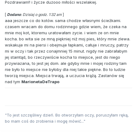
Pozdrawiam!! i życze duzooo miłości wszelakiej.
[
Dodano
: Dzisiaj o godz. 1:32 am
]
aaa jeszcze co do kotów. sama chodze własnymi ścieżkami.
czasem wracam do domu rodzinnego gdzie wiem, że czeka na
mnie moj kot, ktoremu uratowałam zycie. i wiem ze on mnie
kocha. bo wita sie ze mną piękniej niż moj pies, który mnie zlewa.
wskakuje mi na piersi i obejmuje łapkami, całuje i mruczy, patrzy
mi w oczy i tak przez conajmniej 15 minut. nigdy nie zabrałabym
jej stamtąd, bo rzeczywiście kocha to miejsce, jest do niego
przywiazana, to jest jej dom. ale gdyby mnie i mojej rodziny tam
nie było to miejsce nie byłoby dla niej takie piękne. Bo to ludzie
tworzą miejsca. Miejsca trwają, a uczucia krążą. Zastanów się
nad tym
MarionetaDeTrapo
"To jest szczęśliwy dzień. Bo otworzyłam oczy, poruszyłam ręką,
bo mam coś do zrobienia i mogę mówić..."