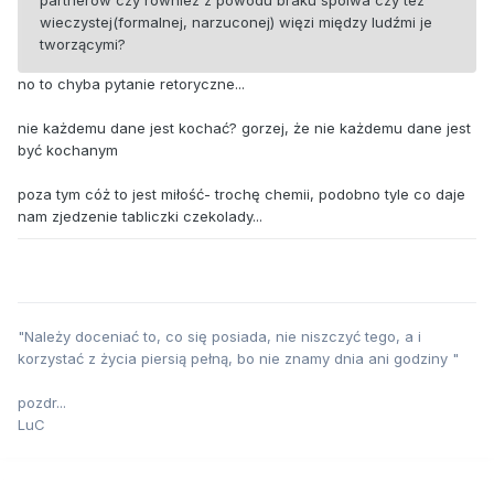
partnerów czy równiez z powodu braku spoiwa czy tez
wieczystej(formalnej, narzuconej) więzi między ludźmi je
tworzącymi?
no to chyba pytanie retoryczne...
nie każdemu dane jest kochać? gorzej, że nie każdemu dane jest
być kochanym
poza tym cóż to jest miłość- trochę chemii, podobno tyle co daje
nam zjedzenie tabliczki czekolady...
"Należy doceniać to, co się posiada, nie niszczyć tego, a i
korzystać z życia piersią pełną, bo nie znamy dnia ani godziny "
pozdr...
LuC