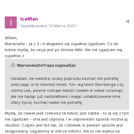
IceMan
Opublikowano
13 Marca 2007
Witam,
Marionetta - ja z 3 i 4 akapitem się zupełnie zgadzam. Co do
kotów myślę, że racja jest po stronie Nitki. Ale nie zgadzam się
zupełnie z:
MarionetaDeTrapo napisał(a):
Uważam, że niektóre osoby poprostu kochać nie potrafią
(wliczając w to również mnie). Tzn. wg teorii Sternberga czy
Johna Lee, pewne rodzaje miłości umiem w sobie rozwinąć,
ale nie będąc już nastolatkiem i mając ustabilizowane inne
sfery życia, kochać nadal nie potrafię.
Myślę, że nawet jeśli rzekomo ta miłość jest zabita - to ja się z tym
nie zgadzam - ona jest uśpiona. I w odpowiedni sposób można ją
obudzić. Często jest też tak, że człowiek w pewien sposób jest
skrępowany, zagubiony w sferze miłości. Ale to nie wyklucza