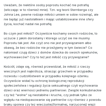
Uważam, że niektóre osoby poprostu kochać nie potrafią
(wliczając w to również mnie). Tzn. wg teorii Sternberga czy
Johna Lee, pewne rodzaje miłości umiem w sobie rozwinąć, ale
nie będąc już nastolatkiem i mając ustabilizowane inne sfery
życia, kochać nadal nie potrafię.
Bo czym jest miłość? Oczywiście kochamy swoich rodziców, to
uczucie z jakim dorostamy i ktorego uczyć sie nie musimy.
Poprostu tak jest. Ale czyż ono nie jest przywiązaniem albo
obawą, że bez rodziców nie przeżyjemy w tym świecie? Co
natomiast czują dzieci z domów dziecka do swoich opiekunów,
wychowawców? Czy to też jest miłość czy przywiązanie?
Kościół, zdaje się, również przewidział, że miłość z rzeczy
wiecznych jest najkrótsza, strasząc grzechem w przypadku
rozwodu i cudzołóstwem w przypadku kolejnego ożenku.
Oczywiście widać tu ochronę biologicznej reprodukcji
społeczeństwa i regulacji życia seksualnego czyli wychowania
dzieci oraz wiernosci jednemu partnerowi. Związki konkubinackie
czy też "wolne" są niestabilne i kruche, czy jednak tylko ze
wględu na niedopasowanie się partnerów czy równiez z powodu
braku spoiwa czy tez wieczystej(formalnej, narzuconej) więzi