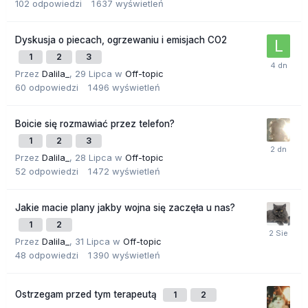
102
odpowiedzi
1 637
wyświetleń
Dyskusja o piecach, ogrzewaniu i emisjach CO2
1
2
3
Przez
Dalila_
,
29 Lipca
w
Off-topic
60
odpowiedzi
1 496
wyświetleń
Boicie się rozmawiać przez telefon?
1
2
3
Przez
Dalila_
,
28 Lipca
w
Off-topic
52
odpowiedzi
1 472
wyświetleń
Jakie macie plany jakby wojna się zaczęła u nas?
1
2
Przez
Dalila_
,
31 Lipca
w
Off-topic
48
odpowiedzi
1 390
wyświetleń
Ostrzegam przed tym terapeutą
1
2