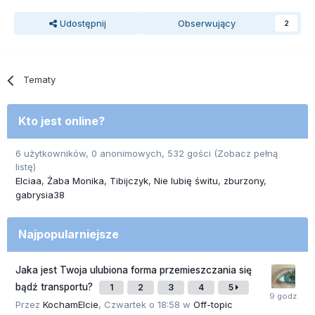
Udostępnij
Obserwujący
2
Tematy
Kto jest online?
6 użytkowników, 0 anonimowych, 532 gości
(Zobacz pełną
listę)
Elciaa
Żaba Monika
Tibijczyk
Nie lubię świtu
zburzony
gabrysia38
Najpopularniejsze
Jaka jest Twoja ulubiona forma przemieszczania się
bądź transportu?
1
2
3
4
5
Przez
KochamElcie
,
Czwartek o 18:58
w
Off-topic