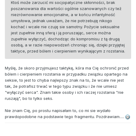
Ktoś może zarzucić mi socjopatyczne skłonności, brak
poszanowania dla wartości ogólnie szanowanych czy też
niezrównowanie emocjonalne, a w końcu infantylność
umysłowa, jednak uważam, że nie potrzebuję nikogo
kochać i wcale nie czuję sie samotny. Pożycie seksualne
jest zupełnie inną sferą i ją poruszając, serce można
zupełnie wyłączyć, dochodząc do kompromisu z tą drugą
osobą, a w razie niepowodzeń chroniąc się, dzięki przyjętej
taktyce, przed bólem i cierpieniem wynikającym z rozstania.
Myślę, że skoro przyjmujesz taktykę, kóra ma Cię ochronić przed
bólem i cierpieniem rozstania w przypadku związku opartego na
seksie, to jest to chyba najlepszy znak na to, że wcale nie jest
tak, że potrafisz trwać w tego typu związku i że nie umiesz
"wyłączyć serca". Znam takie osoby i ich raczej rozstania "nie
ruszają", bo to tylko seks.
Nie znam Cię, po prostu napisałam to, co mi sie wydało
prawdopodobne na podstawie tego fragmentu. Pozdrawiam.....