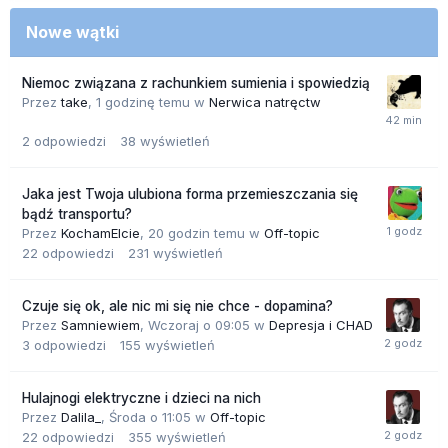
Nowe wątki
Niemoc związana z rachunkiem sumienia i spowiedzią
Przez
take
,
1 godzinę temu
w
Nerwica natręctw
2
odpowiedzi
38
wyświetleń
Jaka jest Twoja ulubiona forma przemieszczania się
bądź transportu?
Przez
KochamElcie
,
20 godzin temu
w
Off-topic
22
odpowiedzi
231
wyświetleń
Czuje się ok, ale nic mi się nie chce - dopamina?
Przez
Samniewiem
,
Wczoraj o 09:05
w
Depresja i CHAD
3
odpowiedzi
155
wyświetleń
Hulajnogi elektryczne i dzieci na nich
Przez
Dalila_
,
Środa o 11:05
w
Off-topic
22
odpowiedzi
355
wyświetleń