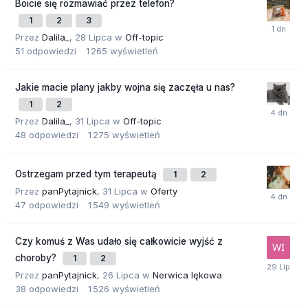
Boicie się rozmawiać przez telefon?
1
2
3
Przez
Dalila_
,
28 Lipca
w
Off-topic
51
odpowiedzi
1 265
wyświetleń
Jakie macie plany jakby wojna się zaczęła u nas?
1
2
Przez
Dalila_
,
31 Lipca
w
Off-topic
48
odpowiedzi
1 275
wyświetleń
Ostrzegam przed tym terapeutą
1
2
Przez
panPytajnick
,
31 Lipca
w
Oferty
47
odpowiedzi
1 549
wyświetleń
Czy komuś z Was udało się całkowicie wyjść z
choroby?
1
2
Przez
panPytajnick
,
26 Lipca
w
Nerwica lękowa
38
odpowiedzi
1 526
wyświetleń