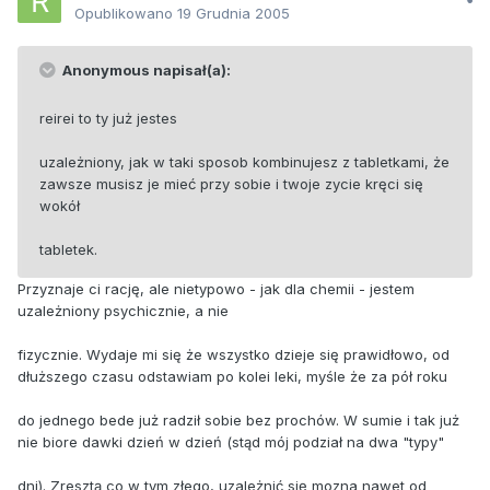
Opublikowano
19 Grudnia 2005
Anonymous napisał(a):
reirei to ty już jestes
uzależniony, jak w taki sposob kombinujesz z tabletkami, że
zawsze musisz je mieć przy sobie i twoje zycie kręci się
wokół
tabletek.
Przyznaje ci rację, ale nietypowo - jak dla chemii - jestem
uzależniony psychicznie, a nie
fizycznie. Wydaje mi się że wszystko dzieje się prawidłowo, od
dłuższego czasu odstawiam po kolei leki, myśle że za pół roku
do jednego bede już radził sobie bez prochów. W sumie i tak już
nie biore dawki dzień w dzień (stąd mój podział na dwa "typy"
dni). Zresztą co w tym złego, uzależnić się mozna nawet od