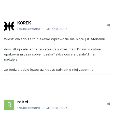
KOREK
Opublikowano
19 Grudnia 2005
Wiesz Walerio,ze to ciekawe.Wprawdzie nie biore juz Afobamu
dosc długo ale jedna tabletke cały czas mam.Dosyc sprytnie
opakowana.Lezy sobie i czeka"jakby cos sie działo".I mam
nadzieje
ze bedzie sobie lezec az kiedys całkiem o niej zapomne.
reirei
Opublikowano
19 Grudnia 2005