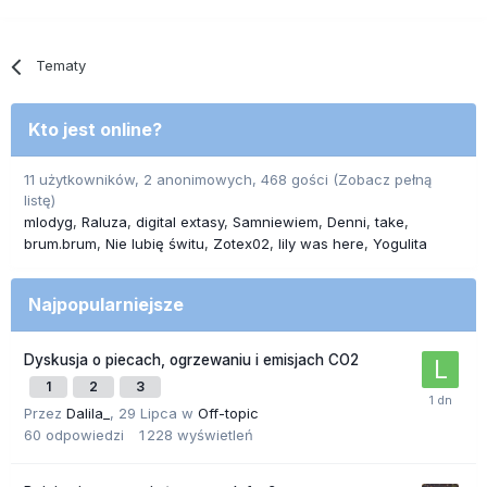
Tematy
Kto jest online?
11 użytkowników, 2 anonimowych, 468 gości
(Zobacz pełną
listę)
mlodyg
Raluza
digital extasy
Samniewiem
Denni
take
brum.brum
Nie lubię świtu
Zotex02
lily was here
Yogulita
Najpopularniejsze
Dyskusja o piecach, ogrzewaniu i emisjach CO2
1
2
3
Przez
Dalila_
,
29 Lipca
w
Off-topic
60
odpowiedzi
1 228
wyświetleń