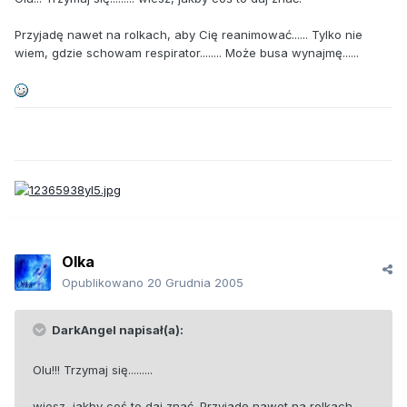
Przyjadę nawet na rolkach, aby Cię reanimować...... Tylko nie
wiem, gdzie schowam respirator........ Może busa wynajmę......
Olka
Opublikowano
20 Grudnia 2005
DarkAngel napisał(a):
Olu!!! Trzymaj się.........
wiesz, jakby coś to daj znać. Przyjadę nawet na rolkach,