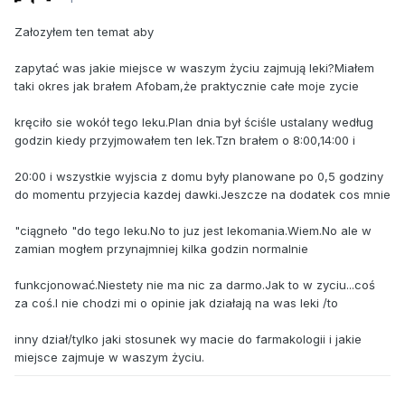
Załozyłem ten temat aby
zapytać was jakie miejsce w waszym życiu zajmują leki?Miałem
taki okres jak brałem Afobam,że praktycznie całe moje zycie
kręciło sie wokół tego leku.Plan dnia był ściśle ustalany według
godzin kiedy przyjmowałem ten lek.Tzn brałem o 8:00,14:00 i
20:00 i wszystkie wyjscia z domu były planowane po 0,5 godziny
do momentu przyjecia kazdej dawki.Jeszcze na dodatek cos mnie
"ciągneło "do tego leku.No to juz jest lekomania.Wiem.No ale w
zamian mogłem przynajmniej kilka godzin normalnie
funkcjonować.Niestety nie ma nic za darmo.Jak to w zyciu...coś
za coś.I nie chodzi mi o opinie jak działają na was leki /to
inny dział/tylko jaki stosunek wy macie do farmakologii i jakie
miejsce zajmuje w waszym życiu.