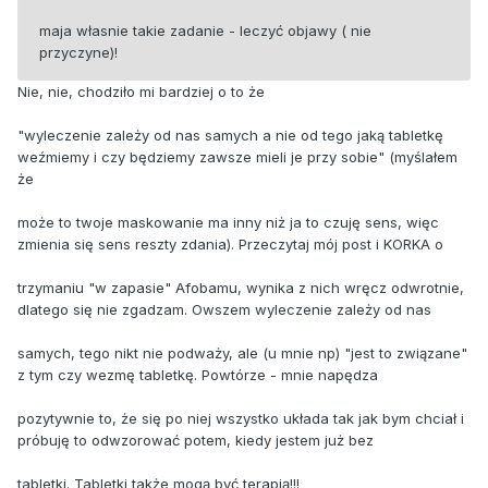
maja własnie takie zadanie - leczyć objawy ( nie
przyczyne)!
Nie, nie, chodziło mi bardziej o to że
"wyleczenie zależy od nas samych a nie od tego jaką tabletkę
weźmiemy i czy będziemy zawsze mieli je przy sobie" (myślałem
że
może to twoje maskowanie ma inny niż ja to czuję sens, więc
zmienia się sens reszty zdania). Przeczytaj mój post i KORKA o
trzymaniu "w zapasie" Afobamu, wynika z nich wręcz odwrotnie,
dlatego się nie zgadzam. Owszem wyleczenie zależy od nas
samych, tego nikt nie podważy, ale (u mnie np) "jest to związane"
z tym czy wezmę tabletkę. Powtórze - mnie napędza
pozytywnie to, że się po niej wszystko układa tak jak bym chciał i
próbuję to odwzorować potem, kiedy jestem już bez
tabletki. Tabletki także mogą być terapią!!!