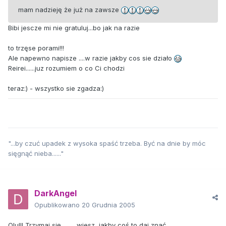
mam nadzieję że już na zawsze
Bibi jescze mi nie gratuluj...bo jak na razie
to trzęse porami!!!
Ale napewno napisze ....w razie jakby cos sie działo
Reirei......juz rozumiem o co Ci chodzi
teraz:) - wszystko sie zgadza:)
"...by czuć upadek z wysoka spaść trzeba. Być na dnie by móc
sięgnąć nieba......"
DarkAngel
Opublikowano
20 Grudnia 2005
Olu!!! Trzymaj się......... wiesz, jakby coś to daj znać.