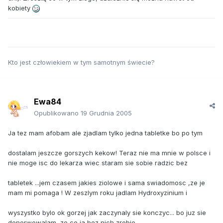
kobiety
Kto jest człowiekiem w tym samotnym świecie?
Ewa84
Opublikowano
19 Grudnia 2005
Ja tez mam afobam ale zjadlam tylko jedna tabletke bo po tym
dostalam jeszcze gorszych kekow! Teraz nie ma mnie w polsce i
nie moge isc do lekarza wiec staram sie sobie radzic bez
tabletek ...jem czasem jakies ziolowe i sama swiadomosc ,ze je
mam mi pomaga ! W zeszlym roku jadlam Hydroxyzinium i
wyszystko bylo ok gorzej jak zaczynaly sie konczyc... bo juz sie
denerwowalam ,ze co ja bez nich zrobie.....