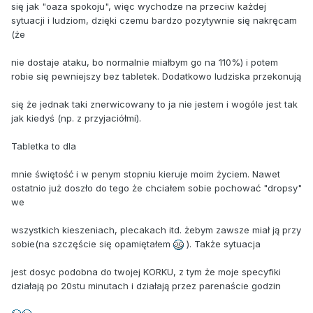
się jak "oaza spokoju", więc wychodze na przeciw każdej
sytuacji i ludziom, dzięki czemu bardzo pozytywnie się nakręcam
(że
nie dostaje ataku, bo normalnie miałbym go na 110%) i potem
robie się pewniejszy bez tabletek. Dodatkowo ludziska przekonują
się że jednak taki znerwicowany to ja nie jestem i wogóle jest tak
jak kiedyś (np. z przyjaciółmi).
Tabletka to dla
mnie świętość i w penym stopniu kieruje moim życiem. Nawet
ostatnio już doszło do tego że chciałem sobie pochować "dropsy"
we
wszystkich kieszeniach, plecakach itd. żebym zawsze miał ją przy
sobie(na szczęście się opamiętałem
). Także sytuacja
jest dosyc podobna do twojej KORKU, z tym że moje specyfiki
działają po 20stu minutach i działają przez parenaście godzin