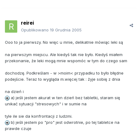
reirei
Opublikowano
19 Grudnia 2005
Ooo to ja pierwszy. No więc u mnie, delikatnie mówiąc leki są
na pierwszym miejscu. Ale kiedyś tak nie było. Kiedyś miałem
przekonanie, że leki mogą mnie wspomóc w tym do czego sam
dochodzę. Podkreślam - w >moim< przypadku to było błędne
podejście. Teraz to wygląda m.więcej tak : żyje sobię z dnia
na dzień i
a) jeśli jestem akurat w ten dzień bez tabletki, staram się
unikać sytuacji "stresowych" i w sumie na
tyle ile sie da konfrontacji z ludzmi.
b) jeśli jestem po "pro" jest odwrotnie, po tej tabletce na
prawde czuje